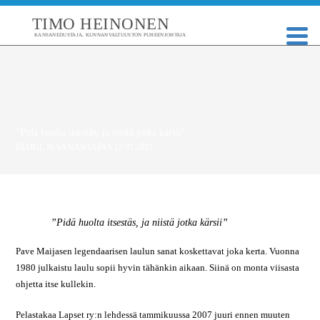
TIMO HEINONEN
KANSANEDUSTAJA, KUNNANVALTUUSTON PUHEENJOHTAJA
”Pidä huolta itsestäs, ja niistä jotka kärsii”
BLOGI
,
MAANANTAINA 17.01.2022
”Pidä huolta itsestäs, ja niistä jotka kärsii”
Pave Maijasen legendaarisen laulun sanat koskettavat joka kerta. Vuonna
1980 julkaistu laulu sopii hyvin tähänkin aikaan. Siinä on monta viisasta
ohjetta itse kullekin.
Pelastakaa Lapset ry:n lehdessä tammikuussa 2007 juuri ennen muuten