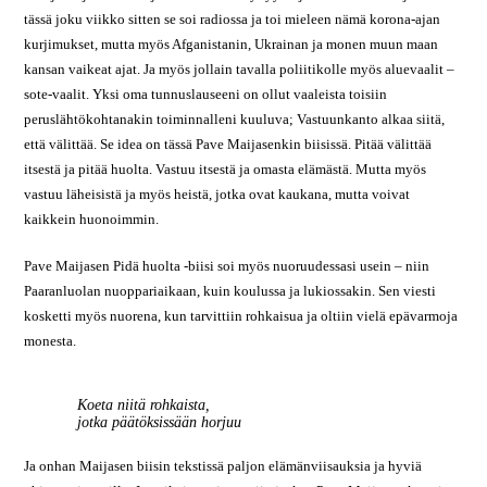
tässä joku viikko sitten se soi radiossa ja toi mieleen nämä korona-ajan
kurjimukset, mutta myös Afganistanin, Ukrainan ja monen muun maan
kansan vaikeat ajat. Ja myös jollain tavalla poliitikolle myös aluevaalit –
sote-vaalit. Yksi oma tunnuslauseeni on ollut vaaleista toisiin
peruslähtökohtanakin toiminnalleni kuuluva; Vastuunkanto alkaa siitä,
että välittää. Se idea on tässä Pave Maijasenkin biisissä. Pitää välittää
itsestä ja pitää huolta. Vastuu itsestä ja omasta elämästä. Mutta myös
vastuu läheisistä ja myös heistä, jotka ovat kaukana, mutta voivat
kaikkein huonoimmin.
Pave Maijasen Pidä huolta -biisi soi myös nuoruudessasi usein – niin
Paaranluolan nuoppariaikaan, kuin koulussa ja lukiossakin. Sen viesti
kosketti myös nuorena, kun tarvittiin rohkaisua ja oltiin vielä epävarmoja
monesta.
Koeta niitä rohkaista,
jotka päätöksissään horjuu
Ja onhan Maijasen biisin tekstissä paljon elämänviisauksia ja hyviä