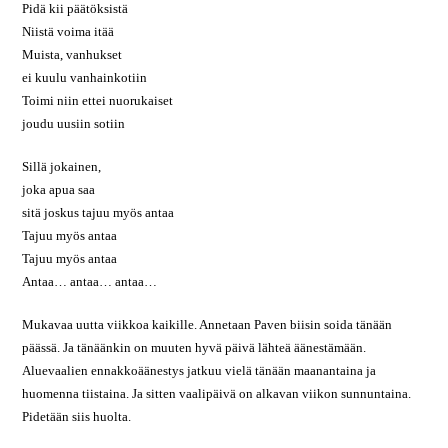
Pidä kii päätöksistä
Niistä voima itää
Muista, vanhukset
ei kuulu vanhainkotiin
Toimi niin ettei nuorukaiset
joudu uusiin sotiin
Sillä jokainen,
joka apua saa
sitä joskus tajuu myös antaa
Tajuu myös antaa
Tajuu myös antaa
Antaa… antaa… antaa…
Mukavaa uutta viikkoa kaikille. Annetaan Paven biisin soida tänään
päässä. Ja tänäänkin on muuten hyvä päivä lähteä äänestämään.
Aluevaalien ennakkoäänestys jatkuu vielä tänään maanantaina ja
huomenna tiistaina. Ja sitten vaalipäivä on alkavan viikon sunnuntaina.
Pidetään siis huolta.