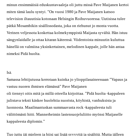
minun ensimmäisiä eduskuntavaaleja oli juttu missä Pave Maijanen kertoi
miten tämä laulu syntyi. ”On vuosi 1980 ja Pave Maijanen katsoo
television iltauutisia kotonaan Helsingin Roihuvuoressa. Uutisissa tulee
pätkä Mosambikin sisällissodasta, joka on riehunut jo monta vuotta.
Verinen veljessota koskettaa kolmekymppistä Maijasta syvältä. Hän istuu
sängynlaidalle ja ottaa kitaran käteensä. Viidentoista minuutin kuluttua
hänellä on valmiina yksinkertainen, melodinen kappale, jolle hän antaa
nimeksi Pidä huolta.
Isä.
Samassa lehtijutussa kerrotaan kuinka jo ylioppilasaineessaan ”Vapaus ja
vastuu nuoren ihmisen elämässä” Pave Maijanen
oli tiennyt oitis mitä ja millä otteella kirjoittaa. ”Pidä huolta -kappaleen
julistava teksti käskee huolehtia nuorista, köyhistä, vanhuksista ja
luonnosta. Maailmantuskan summaavasta rock -kappaleesta tuli
välittömästi hitti. Mannerheimin lastensuojeluliitto myönsi Maijaselle
kappaleesta diplomin.”
Tuo juttu jäi mieleen ja biisi sai lisää syvyyttä ja sisältöä. Mutta jälleen