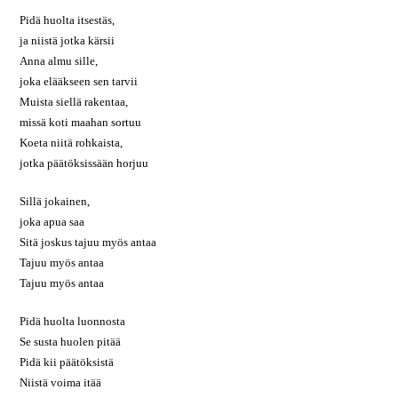
Pidä huolta itsestäs,
ja niistä jotka kärsii
Anna almu sille,
joka elääkseen sen tarvii
Muista siellä rakentaa,
missä koti maahan sortuu
Koeta niitä rohkaista,
jotka päätöksissään horjuu
Sillä jokainen,
joka apua saa
Sitä joskus tajuu myös antaa
Tajuu myös antaa
Tajuu myös antaa
Pidä huolta luonnosta
Se susta huolen pitää
Pidä kii päätöksistä
Niistä voima itää