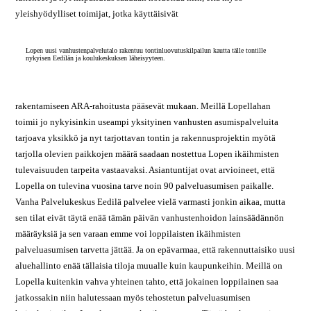
yleishyödylliset toimijat, jotka käyttäisivät
Lopen uusi vanhustenpalvelutalo rakentuu tontinluovutuskilpailun kautta tälle tontille
nykyisen Eedilän ja koulukeskuksen läheisyyteen.
rakentamiseen ARA-rahoitusta pääsevät mukaan. Meillä Lopellahan
toimii jo nykyisinkin useampi yksityinen vanhusten asumispalveluita
tarjoava yksikkö ja nyt tarjottavan tontin ja rakennusprojektin myötä
tarjolla olevien paikkojen määrä saadaan nostettua Lopen ikäihmisten
tulevaisuuden tarpeita vastaavaksi. Asiantuntijat ovat arvioineet, että
Lopella on tulevina vuosina tarve noin 90 palveluasumisen paikalle.
Vanha Palvelukeskus Eedilä palvelee vielä varmasti jonkin aikaa, mutta
sen tilat eivät täytä enää tämän päivän vanhustenhoidon lainsäädännön
määräyksiä ja sen varaan emme voi loppilaisten ikäihmisten
palveluasumisen tarvetta jättää. Ja on epävarmaa, että rakennuttaisiko uusi
aluehallinto enää tällaisia tiloja muualle kuin kaupunkeihin. Meillä on
Lopella kuitenkin vahva yhteinen tahto, että jokainen loppilainen saa
jatkossakin niin halutessaan myös tehostetun palveluasumisen