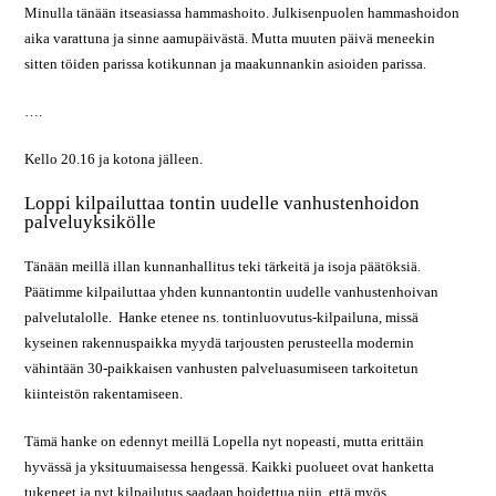
Minulla tänään itseasiassa hammashoito. Julkisenpuolen hammashoidon
aika varattuna ja sinne aamupäivästä. Mutta muuten päivä meneekin
sitten töiden parissa kotikunnan ja maakunnankin asioiden parissa.
….
Kello 20.16 ja kotona jälleen.
Loppi kilpailuttaa tontin uudelle vanhustenhoidon
palveluyksikölle
Tänään meillä illan kunnanhallitus teki tärkeitä ja isoja päätöksiä.
Päätimme kilpailuttaa yhden kunnantontin uudelle vanhustenhoivan
palvelutalolle. Hanke etenee ns. tontinluovutus-kilpailuna, missä
kyseinen rakennuspaikka myydä tarjousten perusteella modernin
vähintään 30-paikkaisen vanhusten palveluasumiseen tarkoitetun
kiinteistön rakentamiseen.
Tämä hanke on edennyt meillä Lopella nyt nopeasti, mutta erittäin
hyvässä ja yksituumaisessa hengessä. Kaikki puolueet ovat hanketta
tukeneet ja nyt kilpailutus saadaan hoidettua niin, että myös