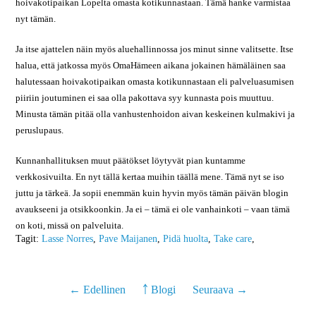
hoivakotipaikan Lopelta omasta kotikunnastaan. Tämä hanke varmistaa
nyt tämän.
Ja itse ajattelen näin myös aluehallinnossa jos minut sinne valitsette. Itse
halua, että jatkossa myös OmaHämeen aikana jokainen hämäläinen saa
halutessaan hoivakotipaikan omasta kotikunnastaan eli palveluasumisen
piiriin joutuminen ei saa olla pakottava syy kunnasta pois muuttuu.
Minusta tämän pitää olla vanhustenhoidon aivan keskeinen kulmakivi ja
peruslupaus.
Kunnanhallituksen muut päätökset löytyvät pian kuntamme
verkkosivuilta. En nyt tällä kertaa muihin täällä mene. Tämä nyt se iso
juttu ja tärkeä. Ja sopii enemmän kuin hyvin myös tämän päivän blogin
avaukseeni ja otsikkoonkin. Ja ei – tämä ei ole vanhainkoti – vaan tämä
on koti, missä on palveluita.
Tagit:
Lasse Norres
,
Pave Maijanen
,
Pidä huolta
,
Take care
,
← Edellinen
￪ Blogi
Seuraava →