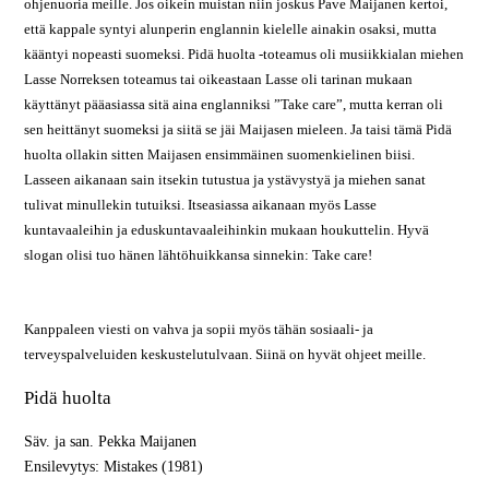
ohjenuoria meille. Jos oikein muistan niin joskus Pave Maijanen kertoi,
että kappale syntyi alunperin englannin kielelle ainakin osaksi, mutta
kääntyi nopeasti suomeksi. Pidä huolta -toteamus oli musiikkialan miehen
Lasse Norreksen toteamus tai oikeastaan Lasse oli tarinan mukaan
käyttänyt pääasiassa sitä aina englanniksi ”Take care”, mutta kerran oli
sen heittänyt suomeksi ja siitä se jäi Maijasen mieleen. Ja taisi tämä Pidä
huolta ollakin sitten Maijasen ensimmäinen suomenkielinen biisi.
Lasseen aikanaan sain itsekin tutustua ja ystävystyä ja miehen sanat
tulivat minullekin tutuiksi. Itseasiassa aikanaan myös Lasse
kuntavaaleihin ja eduskuntavaaleihinkin mukaan houkuttelin. Hyvä
slogan olisi tuo hänen lähtöhuikkansa sinnekin: Take care!
Kanppaleen viesti on vahva ja sopii myös tähän sosiaali- ja
terveyspalveluiden keskustelutulvaan. Siinä on hyvät ohjeet meille.
Pidä huolta
Säv. ja san. Pekka Maijanen
Ensilevytys: Mistakes (1981)