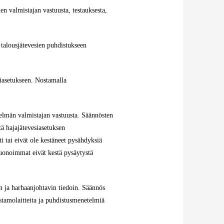
en valmistajan vastuusta, testauksesta,
 talousjätevesien puhdistukseen
iasetukseen. Nostamalla
telmän valmistajan vastuusta. Säännösten
tä hajajätevesiasetuksen
i tai eivät ole kestäneet pysähdyksiä
huonoimmat eivät kestä pysäytystä
in ja harhaanjohtavin tiedoin. Säännös
istamolaitteita ja puhdistusmenetelmiä