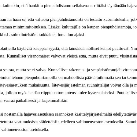
 kuitenkin, että hankittu pienpuhdistamo sellaisenaan riittäisi täyttämään haja
an harhaan se, että valtaosa pienpuhdistamoista on testattu kuormituksilla, jotk
ettaman minimimitoituksen. Lisäksi kuluttajille on kaupan pienpuhdistamoja, jot
rkiksi asuinkiinteistön asukkaiden lomailun ajaksi.
aitteilla käytävää kauppaa syystä, että lainsäädännölliset keinot puuttuvat. Y
ta. Kunnalliset viranomaiset valvovat yleistä etua, mutta eivät puutu yksittäist
a seuraa, mutta se ei valvo. Kunnalliset rakennus- ja ympäristönsuojeluviranomai
toimien tehoon pienpuhdistamoilla on mahdollista päästä tutkimatta sen tarkemmi
ätevesiasetuksen mukaisuutta. Jätevesijärjestelmän suunnittelijat voivat olla ja 
, jolloin myös heidän riippumattomuutensa tulee kyseenalaiseksi. Puutteellise
n vaaraa paikallisesti ja laajemmaltikin.
i nostamalla hajavesiasetuksen säännökset käsittelyjärjestelmältä edellytettäväs
setetuista vaatimuksista säädettäisiin edelleen valtioneuvoston asetuksella. Samo
n valtioneuvoston asetuksella.