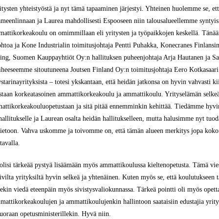
ritysten yhteistyöstä ja nyt tämä tapaaminen järjestyi. Yhteinen huolemme se,
 Hämeenlinnaan ja Laurea mahdollisesti Espooseen niin talousalueellemme syntyis
 ammattikorkeakoulu on omimmillaan eli yritysten ja työpaikkojen keskellä. Tä
oa ja Kone Industrialin toimitusjohtaja Pentti Puhakka, Konecranes Finlansin 
ting, Suomen Kauppayhtiöt Oy:n hallituksen puheenjohtaja Arja Hautanen ja S
iheeseemme sitoutuneena Joutsen Finland Oy:n toimitusjohtaja Eero Kotkasaari.
starinayrityksista – totesi ykskantaan, että heidän jatkonsa on hyvin vahvasti kii
astaan korkeatasoinen ammattikorkeakoulu ja ammattikoulu. Yrityselämän selkeä
mattikorkeakouluopetustaan ja sitä pitää ennemminkin kehittää. Tiedämme hyvin,
litukselle ja Laurean osalta heidän hallitukselleen, mutta halusimme nyt tuo
n tietoon. Vahva uskomme ja toivomme on, että tämän alueen merkitys jopa kok
tavalla.
 olisi tärkeää pystyä lisäämään myös ammattikoulussa kieltenopetusta. Tämä viest
ivilta yrityksiltä hyvin selkeä ja yhtenäinen. Kuten myös se, että koulutukseen ta
tsekin viedä eteenpäin myös sivistysvaliokunnassa. Tärkeä pointti oli myös opett
attikorkeakoulujen ja ammattikoulujenkin hallintoon saataisiin edustajia yrityk
 suoraan opetusministerillekin. Hyvä niin.