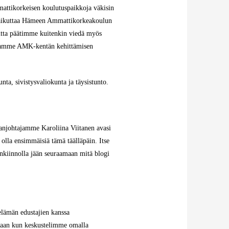
mattikorkeisen koulutuspaikkoja väkisin
 vaikuttaa Hämeen Ammattikorkeakoulun
utta päätimme kuitenkin viedä myös
 maamme AMK-kentän kehittämisen
ta, sivistysvaliokunta ja täysistunto.
anjohtajamme Karoliina Viitanen avasi
olla ensimmäisiä tämä täälläpäin. Itse
nkiinnolla jään seuraamaan mitä blogi
elämän edustajien kanssa
anaan kun keskustelimme omalla