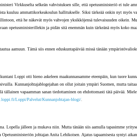
steri Virkkuselta selkeän vahvistuksen sille, että opetusministeriö ei tule am
ista kuuluu ammattikorkeakoulun hallitukselle. Siksi tärkeää onkin nyt myös
lintoon, että he näkevät myös vahvojen yksikköjensä tulevaisuuden oikein. M
uoraan opetusministerillekin ja pidän sitä enemmän kuin tärkeänä myös koko
istautua aamuun. Tämä siis ennen eduskuntapäivää missä tänään ympäristövaliokun
tikuntani Loppi otti hieno askeleen maakunnassamme eteenpäin, kun tuore kunn
sivuilla. Kunnanjohtajablogejahan on ollut joitain ympäri Suomen, mutta taitaa 
lä tällainen vapaamman sanan tiedottaminen on ehdottomasti tätä päivää. Miele
.loppi.fi/Loppi/Palvelut/Kunnanjohtajan-blogi/
.
na. Lopella jälleen ja mukava niin. Mutta tänään siis aamulla tapasimme yritys
Opetusministeriön johtajan Anita Lehikoisen. Ajatus tapaamisesta syntyi aik