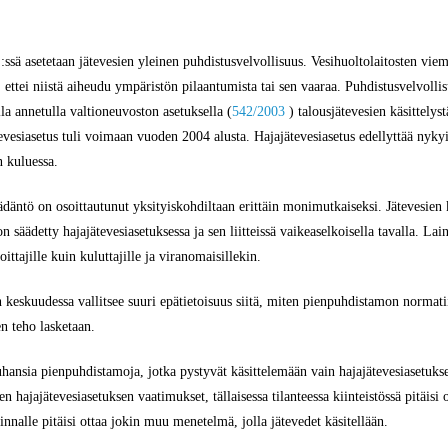
:ssä asetetaan jätevesien yleinen puhdistusvelvollisuus. Vesihuoltolaitosten viem
, ettei niistä aiheudu ympäristön pilaantumista tai sen vaaraa. Puhdistusvelvolli
la annetulla valtioneuvoston asetuksella (
542/2003
) talousjätevesien käsittelys
tevesiasetus tuli voimaan vuoden 2004 alusta. Hajajätevesiasetus edellyttää nyk
n kuluessa.
ädäntö on osoittautunut yksityiskohdiltaan erittäin monimutkaiseksi. Jätevesien k
n säädetty hajajätevesiasetuksessa ja sen liitteissä vaikeaselkoisella tavalla. L
ttajille kuin kuluttajille ja viranomaisillekin.
keskuudessa vallitsee suuri epätietoisuus siitä, miten pienpuhdistamon normati
en teho lasketaan.
hansia pienpuhdistamoja, jotka pystyvät käsittelemään vain hajajätevesiasetuk
hajajätevesiasetuksen vaatimukset, tällaisessa tilanteessa kiinteistössä pitäisi o
nalle pitäisi ottaa jokin muu menetelmä, jolla jätevedet käsitellään.