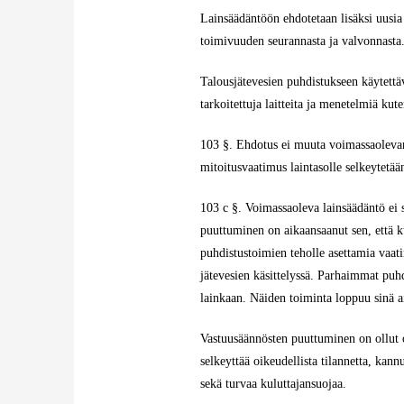
Lainsäädäntöön ehdotetaan lisäksi uusia 
toimivuuden seurannasta ja valvonnasta
Talousjätevesien puhdistukseen käytettäv
tarkoitettuja laitteita ja menetelmiä k
103 §. Ehdotus ei muuta voimassaolevan
mitoitusvaatimus laintasolle selkeytetä
103 c §. Voimassaoleva lainsäädäntö ei 
puuttuminen on aikaansaanut sen, että ku
puhdistustoimien teholle asettamia vaati
jätevesien käsittelyssä. Parhaimmat puh
lainkaan. Näiden toiminta loppuu sinä a
Vastuusäännösten puuttuminen on ollut o
selkeyttää oikeudellista tilannetta, kan
sekä turvaa kuluttajansuojaa.