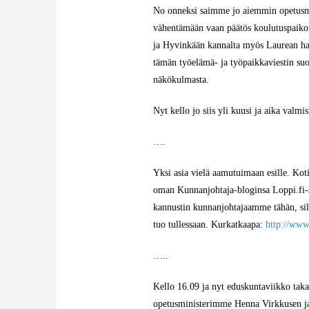
No onneksi saimme jo aiemmin opetusmini
vähentämään vaan päätös koulutuspaiko
ja Hyvinkään kannalta myös Laurean hal
tämän työelämä- ja työpaikkaviestin s
näkökulmasta.
Nyt kello jo siis yli kuusi ja aika valm
….
Yksi asia vielä aamutuimaan esille. Ko
oman
Kunnanjohtaja-bloginsa
Loppi.fi-
kannustin kunnanjohtajaamme tähän, sil
tuo tullessaan. Kurkatkaapa:
http://www
…..
Kello 16.09 ja nyt eduskuntaviikko taka
opetusministerimme Henna Virkkusen ja 