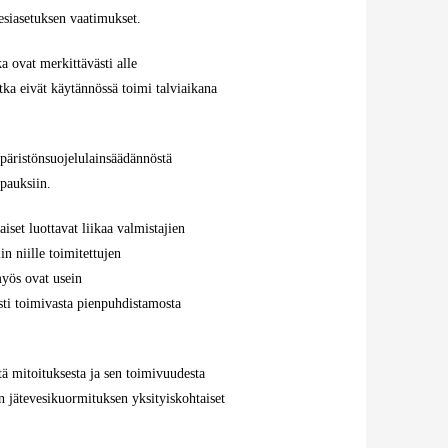
vesiasetuksen vaatimukset.
a ovat merkittävästi alle
ka eivät käytännössä toimi talviaikana
mpäristönsuojelulainsäädännöstä
apauksiin.
set luottavat liikaa valmistajien
n niille toimitettujen
myös ovat usein
sti toimivasta pienpuhdistamosta
tä mitoituksesta ja sen toimivuudesta
in jätevesikuormituksen yksityiskohtaiset