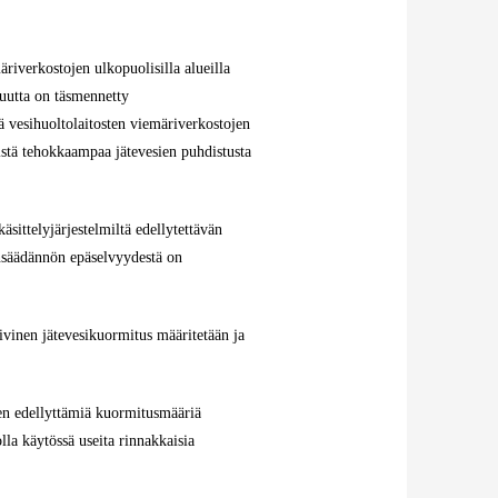
äriverkostojen ulkopuolisilla alueilla
suutta on täsmennetty
tä vesihuoltolaitosten viemäriverkostojen
yistä tehokkaampaa jätevesien puhdistusta
äsittelyjärjestelmiltä edellytettävän
ainsäädännön epäselvyydestä on
ivinen jätevesikuormitus määritetään ja
sen edellyttämiä kuormitusmääriä
lla käytössä useita rinnakkaisia