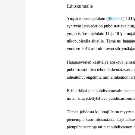
Eduskunnalle
Ympäristönsuojelulain (
86/2000
) 103 §
syntyvät jätevedet on puhdistettava niin
ympäristönsuojelulain 11 ja 18 §:n nojal
ulkopuolisilla alueilla. Tämä ns. hajajä
vuoteen 2014 asti ulottuvan siirtymäaja
Hajajätevesien käsittelyä koskeva lainsä
puhdistustoimien tehon laskentatavasta o
aiheutunut ongelmia niin elinkeinonharjoi
Esimerkiksi pienpuhdistamovalmistajien 
miten siltä edellytettävä puhdistustoimi
Tämän johdosta kuluttajille on myyty tu
pienempiä kuormitusmääriä. Täyttääkseen 
pienpuhdistamoja tai pienpuhdistamon rin