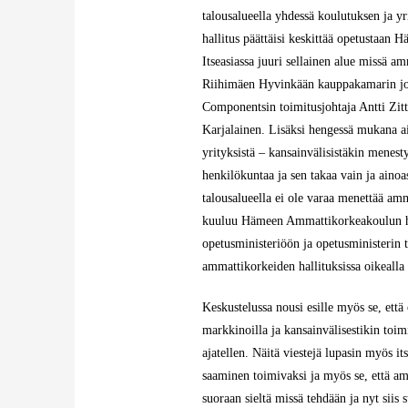
talousalueella yhdessä koulutuksen ja y
hallitus päättäisi keskittää opetustaan
Itseasiassa juuri sellainen alue missä
Riihimäen Hyvinkään kauppakamarin joht
Componentsin toimitusjohtaja Antti Zit
Karjalainen. Lisäksi hengessä mukana a
yrityksistä – kansainvälisistäkin menesty
henkilökuntaa ja sen takaa vain ja aino
talousalueella ei ole varaa menettää am
kuuluu Hämeen Ammattikorkeakoulun hal
opetusministeriöön ja opetusministeri
ammattikorkeiden hallituksissa oikealla 
Keskustelussa nousi esille myös se, että
markkinoilla ja kansainvälisestikin toim
ajatellen. Näitä viestejä lupasin myös i
saaminen toimivaksi ja myös se, että amm
suoraan sieltä missä tehdään ja nyt siis