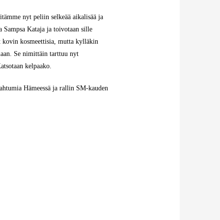
itämme nyt peliin selkeää aikalisää ja
 ja Sampsa Kataja ja toivotaan sille
t kovin kosmeettisia, mutta kylläkin
aan. Se nimittäin tarttuu nyt
Katsotaan kelpaako.
tapahtumia Hämeessä ja rallin SM-kauden