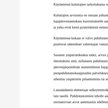
Käytännössä kuluttajien tarkoituksena on
Kuluttajien arviointia on omiaan johtama
hajajätevesiasetuksen kuormitukselle as
ja jotka eivät kestä pysäyttämistä esime
Käytännössä kukaan ei valvo puhdistamol
puuttuvat säännökset valmistajan vastuus
Suomen ympäristökeskus tutkii, arvioi j
ilmoituksiin siitä, millaiseen puhdistus
jätevesijärjestelmän suunnitelmien hajaj
pienpuhdistamokauppiaiden palveluksessa
aiheutuu ympäristön pilaantumista tai se
Lainsäädäntöä ehdotetaan selkeytettäväks
lain tasolle. Puhdistustoimien teholle a
normatiiviset arvot asetettaisiin edellee