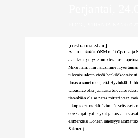
Perjantai, 24
BLOGI
,
PERJANTAINA 24.09.2
[cresta-social-share]
Aamusta tänään OKM:n eli Opetus- ja Ku
ajatuksen yritystemm vierailusta opetu
Miksi näin, niin halusimme myös tämän
tulevaisuudesta viedä henkilökohtaisesti 
ilmassa suuri uhka, että Hyvinkää-Riih
talousalue olisi jäämässä tulevaisuudes
tietenkään ole se paras mittari vaan me
ulkopuolen merkittävimmät yritykset amk
opiskelijat työllistyvät ja toisaalta saa
esimerkiksi Koneen läheisyys ammattiko
Sakotec jne.