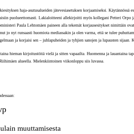
akiesityksen haja-asutusalueiden jätevesiasetuksen korjaamiseksi. Käytännössä es
attaisiin puolueettomasti. Lakialoitteeni allekirjoitti myös kollegani Petteri Orpo
öministeri Paula Lehtomäen paineen alla tekemät korjausesitykset nimittäin ova
anut jo nyt runsaasti huomiota mediassakin ja olen varma, että se tulee puhuttam
elmaan ja korjaisi sen – juhlapuheiden ja tyhjien sanojen ja lupausten sijaan. 
ntaina hieman kirjoitustöitä vielä ja sitten vapaailta. Huomenna ja lauantaina 
Riihimäen alueella. Mielenkiintoinen viikonloppu siis luvassa.
udessaan:
vp
ulain muuttamisesta