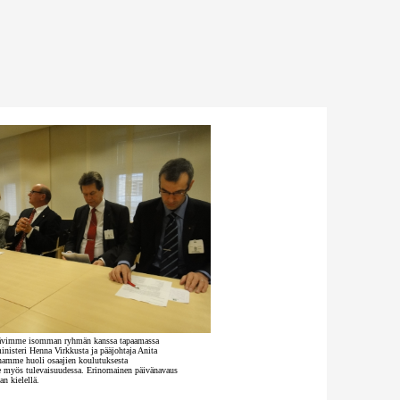
ävimme isomman ryhmän kanssa tapaamassa
isteri Henna Virkkusta ja pääjohtaja Anita
namme huoli osaajien koulutuksesta
e myös tulevaisuudessa. Erinomainen päivänavaus
n kielellä.