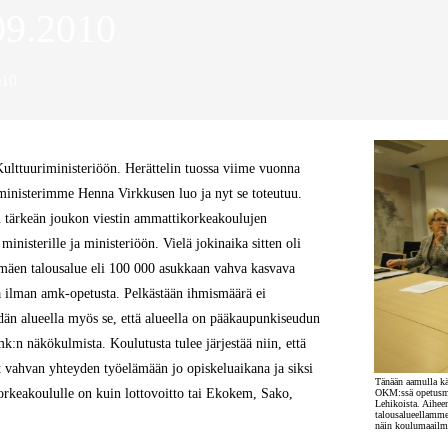
.09.2010
010
lttuuriministeriöön. Herättelin tuossa viime vuonna
sministerimme Henna Virkkusen luo ja nyt se toteutuu.
 tärkeän joukon viestin ammattikorkeakoulujen
ministerille ja ministeriöön. Vielä jokinaika sitten oli
imäen talousalue eli 100 000 asukkaan vahva kasvava
sa ilman amk-opetusta. Pelkästään ihmismäärä ei
idän alueella myös se, että alueella on pääkaupunkiseudun
:n näkökulmista. Koulutusta tulee järjestää niin, että
vat vahvan yhteyden työelämään jo opiskeluaikana ja siksi
Tänään aamulla k
rkeakoululle on kuin lottovoitto tai Ekokem, Sako,
OKM:ssä opetusmin
Lehikoista. Aihee
talousalueellamm
näin koulumaailma