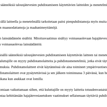
säännöksiä talousjätevesien puhdistamiseen käytettävien laitteiden ja menetelmi
.
ällä laitteella ja menetelmällä tarkoitetaan paitsi pienpuhdistamoja myös muita
uten maasuodattamoja ja maahanimeyttämöjä.
 lainsäädännön sisältöä. Mitoitusvaatimus sisältyy voimassaolevaan hajajäteves
än voimassaolevaa lainsäädäntöä.
sisällä säännöksiä talousjätevesien puhdistamiseen käytettävän laitteen tai mene
luttajille on myyty puhdistamolaitteita ja puhdistusmenetelmiä, jotka eivät täy
muksia. Puhdistamolaitteet eivät käytännössä ole aina toimineet ympärivuotisest
distamolaitteet ovat pysäytettävissä ja sen jälkeen toiminnassa 3 päivässä, kun 
ikana kun asukkaat ovat lomilla.
miaan vaikuttamaan siihen, että kuluttajille on myyty laitteita totuudenvastais
nustaa kehittämään hajajätevesiasetuksen vaatimukset sellaisenaan täyttäviä puhd