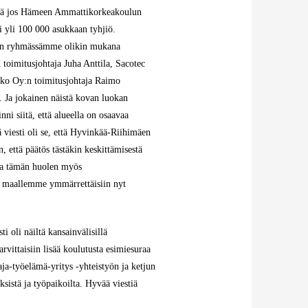
 että jos Hämeen Ammattikorkeakoulun
i yli 100 000 asukkaan tyhjiö.
nään ryhmässämme olikin mukana
toimitusjohtaja Juha Anttila, Sacotec
ako Oy:n toimitusjohtaja Raimo
 Ja jokainen näistä kovan luokan
nni siitä, että alueella on osaavaa
 viesti oli se, että Hyvinkää-Riihimäen
 että päätös tästäkin keskittämisestä
da tämän huolen myös
o maallemme ymmärrettäisiin nyt
i oli näiltä kansainvälisillä
rvittaisiin lisää koulutusta esimiesuraa
aja-työelämä-yritys -yhteistyön ja ketjun
sistä ja työpaikoilta. Hyvää viestiä