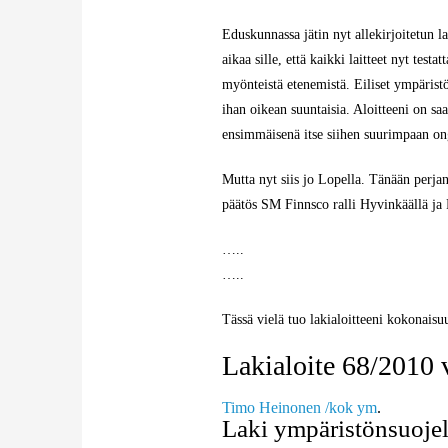
Eduskunnassa jätin nyt allekirjoitetun l
aikaa sille, että kaikki laitteet nyt test
myönteistä etenemistä. Eiliset ympärist
ihan oikean suuntaisia. Aloitteeni on sa
ensimmäisenä itse siihen suurimpaan ong
Mutta nyt siis jo Lopella. Tänään perja
päätös SM Finnsco ralli Hyvinkäällä ja 
…..
…..
Tässä vielä tuo lakialoitteeni kokonaisu
Lakialoite 68/2010 
Timo Heinonen /kok ym
.
Laki ympäristönsuojel