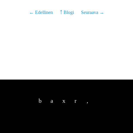
← Edellinen
￪ Blogi
Seuraava →
b
a
x
r
,