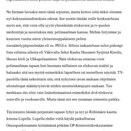
No hieman laveaksi meni tämä sepustus, mutta kertoo siitä miksi olemme
nyt kokonaisuudistuksen edessä. Itse nostin tänään esille keskustelussa
myös sen, että voisi olla syytä yhtenäistää elokuvien ja tv-puolen
merkintöjä ja suosituksia mm. pelimaailman kanssa. Mehän liityimme jo
kuutisen vuotta sitten yleiseurooppalaiseen pelien
itsesäätelyjärjestelmään eli ns. PEGI:n. Silloin tarkasteluun tulisi pidempi
lista erilaisia aiheita eli Väkivalta Seksi Kauhu Huumeet Syrjintä Kiroilu,
Huono kieli ja Uhkapelaaminen. Näin elokuvaa ostaessa voisi
pelimaailman tapaan heti huomata millainen on elokuvan sisältö ja
haluaako sitä sen myötä esimerkiksi lapselleen tai nuorelleen näyttää. TV-
puolella tämä tarkoittaisi sitä, että nykyisen tavan mukaan ohjelmien
ulostuloajat määräytyisivät niiden suositusikärajojen mukaan. Tuo
merkkaus siis olisi vain lisäinformaatiota esimerkiksi dvd-elokuvia
ostaville ja vuokraaville. Mutta tämä siis sen isomman remontin paikka.
Täysistunto tänään perjantain tapaan lyhyt ja nyt jo Riihimäen kautta
kotona Lopella. Lopella ehdin vielä käydä paikallisessa
Osuuspankissamme kiittämässä pitkään OP-Kiinteistökeskustamme