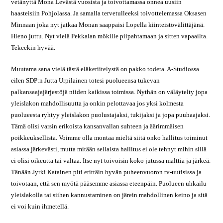
vetänyttä Mona Levästä vuosista ja toivottamassa onnea uusiin
haasteisiin Pohjolassa. Ja samalla tervetulleeksi toivottelemassa Oksasen
Minnaan joka nyt jatkaa Monan saappaisi Lopella kiinteistövälittäjänä.
Hieno juttu. Nyt vielä Pekkalan mökille piipahtamaan ja sitten vapaailta.
Tekeekin hyvää.
Muutama sana vielä tästä eläkeriitelystä on pakko todeta. A-Studiossa
eilen SDP:n Jutta Urpilainen totesi puolueensa tukevan
palkansaajajärjestöjä niiden kaikissa toimissa. Nythän on väläytelty jopa
yleislakon mahdollisuutta ja onkin pelottavaa jos yksi kolmesta
puolueesta ryhtyy yleislakon puolustajaksi, tukijaksi ja jopa puuhaajaksi.
Tämä olisi varsin erikoista kansanvallan suhteen ja äärimmäisen
poikkeuksellista. Voimme olla montaa mieltä siitä onko hallitus toiminut
asiassa järkevästi, mutta mitään sellaista hallitus ei ole tehnyt mihin sillä
ei olisi oikeutta tai valtaa. Itse nyt toivoisin koko jutussa malttia ja järkeä.
Tänään Jyrki Katainen piti erittäin hyvän puheenvuoron tv-uutisissa ja
toivotaan, että sen myötä pääsemme asiassa eteenpäin. Puolueen uhkailu
yleislakolla tai siihen kannustaminen on järein mahdollinen keino ja sitä
ei voi kuin ihmetellä.