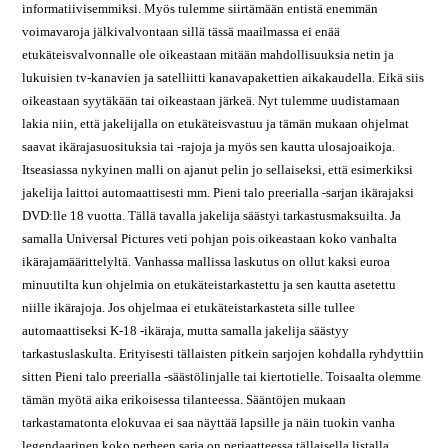
informatiivisemmiksi. Myös tulemme siirtämään entistä enemmän
voimavaroja jälkivalvontaan sillä tässä maailmassa ei enää
etukäteisvalvonnalle ole oikeastaan mitään mahdollisuuksia netin ja
lukuisien tv-kanavien ja satelliitti kanavapakettien aikakaudella. Eikä siis
oikeastaan syytäkään tai oikeastaan järkeä. Nyt tulemme uudistamaan
lakia niin, että jakelijalla on etukäteisvastuu ja tämän mukaan ohjelmat
saavat ikärajasuosituksia tai -rajoja ja myös sen kautta ulosajoaikoja.
Itseasiassa nykyinen malli on ajanut pelin jo sellaiseksi, että esimerkiksi
jakelija laittoi automaattisesti mm. Pieni talo preerialla -sarjan ikärajaksi
DVD:lle 18 vuotta. Tällä tavalla jakelija säästyi tarkastusmaksuilta. Ja
samalla Universal Pictures veti pohjan pois oikeastaan koko vanhalta
ikärajamäärittelyltä. Vanhassa mallissa laskutus on ollut kaksi euroa
minuutilta kun ohjelmia on etukäteistarkastettu ja sen kautta asetettu
niille ikärajoja. Jos ohjelmaa ei etukäteistarkasteta sille tullee
automaattiseksi K-18 -ikäraja, mutta samalla jakelija säästyy
tarkastuslaskulta. Erityisesti tällaisten pitkein sarjojen kohdalla ryhdyttiin
sitten Pieni talo preerialla -säästölinjalle tai kiertotielle. Toisaalta olemme
tämän myötä aika erikoisessa tilanteessa. Sääntöjen mukaan
tarkastamatonta elokuvaa ei saa näyttää lapsille ja näin tuokin vanha
legendaarinen koko perheen sarja on periaatteessa tällaisella listalla.