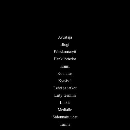
Avustaja
Blogi
Eduskuntatyö
Henkilötiedot
Kansi
Koulutus
Kynästä
Lehti ja jatkot
Liity teamiin
Linkit
Medialle
Sidonnaisuudet
Tarina