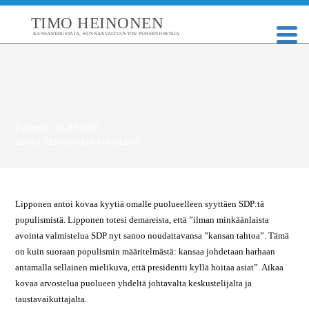
TIMO HEINONEN
KANSANEDUSTAJA, KUNNANVALTUUSTON PUHEENJOHTAJA
Perjantai, 06.03.2009
BLOGI
,
PERJANTAINA 06.03.2009
Lipponen antoi kovaa kyytiä omalle puolueelleen syyttäen SDP:tä
populismistä. Lipponen totesi demareista, että ”ilman minkäänlaista
avointa valmistelua SDP nyt sanoo noudattavansa ”kansan tahtoa”. Tämä
on kuin suoraan populismin määritelmästä: kansaa johdetaan harhaan
antamalla sellainen mielikuva, että presidentti kyllä hoitaa asiat”. Aikaa
kovaa arvostelua puolueen yhdeltä johtavalta keskustelijalta ja
taustavaikuttajalta.