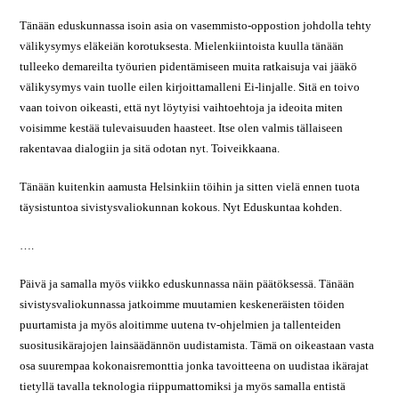
Tänään eduskunnassa isoin asia on vasemmisto-oppostion johdolla tehty
välikysymys eläkeiän korotuksesta. Mielenkiintoista kuulla tänään
tulleeko demareilta työurien pidentämiseen muita ratkaisuja vai jääkö
välikysymys vain tuolle eilen kirjoittamalleni Ei-linjalle. Sitä en toivo
vaan toivon oikeasti, että nyt löytyisi vaihtoehtoja ja ideoita miten
voisimme kestää tulevaisuuden haasteet. Itse olen valmis tällaiseen
rakentavaa dialogiin ja sitä odotan nyt. Toiveikkaana.
Tänään kuitenkin aamusta Helsinkiin töihin ja sitten vielä ennen tuota
täysistuntoa sivistysvaliokunnan kokous. Nyt Eduskuntaa kohden.
….
Päivä ja samalla myös viikko eduskunnassa näin päätöksessä. Tänään
sivistysvaliokunnassa jatkoimme muutamien keskeneräisten töiden
puurtamista ja myös aloitimme uutena tv-ohjelmien ja tallenteiden
suositusikärajojen lainsäädännön uudistamista. Tämä on oikeastaan vasta
osa suurempaa kokonaisremonttia jonka tavoitteena on uudistaa ikärajat
tietyllä tavalla teknologia riippumattomiksi ja myös samalla entistä