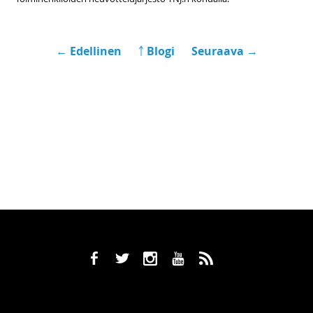
← Edellinen
￪ Blogi
Seuraava →
b
a
x
r
,