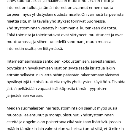
lähes kulunut aikaa, ja maailma on muuttunut. EU on tullut ja
internet on tullut, ja tämä internet on avannut ennen muuta
tarpeen myös yhdistyslain uudistamiselle. On varmasti tarpeellista
miettiä sitä, millä tavalla yhdistykset toimivat Suomessa.
Yhdistystoiminnan väitetty hiipuminen ei kuitenkaan ole totta.
Ehkä toiminta ja toimintatavat ovat siirtyneet, muuttuneet ja ovat
muuttumassa, ja siihen tuo edellä sanomani, muun muassa
internetin osalta, on liittymässä.
Internetmaailmassa sähköisen kokoustamisen, äänestämisen,
pöytäkirjan hyväksymisen rajat on syytä saada kirjattua lakiin
erittäin selkeästi niin, että niihin päästään rakentamaan yleisesti
hyväksyttyjä teknisiä tuotteita myös yhdistysten käyttöön. Ei voida
jättää pelkästään vapaasti sähköpostia tämän tyyppisten
järjestelmien varaan.
Meidän suomalaisten harrastustoiminta on saanut myös uusia
muotoja, laajentunut ja monipuolistunut. Yhdistystoiminnan
esteitä ja ongelmia on poistettava eikä suinkaan lisättävä. Jossain
määrin tämänkin lain valmistelun vaiheissa tuntui siltä, että niinkin