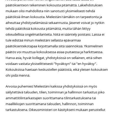
päätöksenteon tekeminen kokousta pitämättä. Lakiehdotuksen
mukaan olisi mahdollista niin sanotusti yksimielisesti tehdä
päätöksiä ilman kokousta. Mielestäni tämäkin on tarpeetonta ja
aiheuttaa yhdistyselämässä sekaannusta. Jäsenet voivat jo nytkin
tehdä päätöksiä kokousta pitämättä, mutta tähän liittyy
oikeudellisia ongelmatilanteita. Niitä ei sääntely poistaisi. Laissa ei
tule edistää minun mielestäni sellaista epävarmaa
päätöksentekotapaa kirjoittamalla siitä säännöksiä. Yksimielinen
päätös voi muuttua kokouksessa asiaa puitaessa ja harkittaessa.
Harva asia, hyvät kollegat, yhdistyksissä on sellainen, että siihen
voidaan vastata yksiselitteisesti ”hyväksyn” tai ”en hyväksy”.
Kokouksissa haetaan keskustellen päätöstä, eikä yleisen kokouksen
ohi pidä mennä.
Arvoisa puhemies! Mielestäni kaikissa yhdistyksissä on myös
säilytettävä talouden, tilien, toiminnan ja hallinnon tarkastus joko
ammattitilintarkastajien suorittamana tilintarkastuksena tai
maallikkojen suorittamana talouden, hallinnon, toiminnan
tarkastuksena. Oikeusministeri on käsitykseni mukaan perustellut