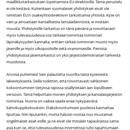
maallikkotarkastuksen lopettamista EU-direktiivillä. Tämä perustelu
ei ole kestävä. Kuitenkaan suomalaiset yhdistykset eivät ole
nimittäin EU:n osakeyhtiödirektiivin tarkoittamia yhtiöitä. Kyse on
vain ja ainoastaan kansallisesta lainsäädännöstä, ei mistään
muusta. Yhdistyksille tarkastus on tänä päivänä ja toivottavasti
myös tulevaisuudessa osa tärkeää toimintaa toiminnan
läpinäkyvyyden kannalta, erittäin tärkeä toiminnan muoto myös
jäsenille ja myös ulkopuolisille sekä viranomaisille. Pienissä
yhdistyksissä jäsentarkastus on yksi järjestödemokratian tärkeistä
muodoista.
Arvoisa puhemies! Sain palautetta nuorilta tästä kyseisestä
lakiesityksestä. Siellä todettiin, että toivottavasti sähköinen
kokoontuminen tietyissä rajoissa sisällytetään lain lopulliseen
versioon. Tämä helpottaisi monen yhdistyksen ja kansalaisjärjestön
toimintaa. Nuoria on vaikea saada enää nykypäivänä
kahvikuppikokouksiin. Etäkokoontumisen puolesta kannattaa
liputtaa. Niin liputankin, mutta halusin nostaa nuo muutamat
ongelmaiset asiat esille, ja ne eivät ole missään tapauksessa sama
asia kuin se, että tulevaisuudessa internetissä tulisi tapahtumaan