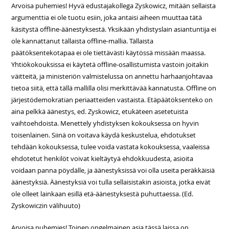
Arvoisa puhemies! Hyvä edustajakollega Zyskowicz, mitään sellaista
argumenttia ei ole tuotu esiin, joka antaisi aiheen muuttaa tätä
käsitystä offline-äänestyksestä. Yksikään yhdistyslain asiantuntija ei
ole kannattanut tällaista offline-mallia. Tällaista
päätöksentekotapaa ei ole tiettävästi käytössä missään maassa.
Yhtiökokouksissa ei käytetä offline-osallistumista vastoin joitakin
väitteitä, ja ministeriön valmistelussa on annettu harhaanjohtavaa
tietoa siitä, että tällä mallilla olisi merkittävää kannatusta. Offline on
järjestödemokratian periaatteiden vastaista. Etäpäätöksenteko on
aina pelkkä äänestys, ed. Zyskowicz, etukäteen asetetuista
vaihtoehdoista. Menettely yhdistyksen kokouksessa on hyvin
toisenlainen. Siinä on voitava käydä keskustelua, ehdotukset
tehdään kokouksessa, tulee voida vastata kokouksessa, vaaleissa
ehdotetut henkilöt voivat kieltäytyä ehdokkuudesta, asioita
voidaan panna pöydälle, ja äänestyksissä voi olla useita peräkkäisiä
äänestyksiä. Äänestyksiä voi tulla sellaisistakin asioista, jotka eivät
ole olleet lainkaan esillä etä-äänestyksestä puhuttaessa. (Ed.
Zyskowiczin välihuuto)
Arvoisa puhemies! Toinen ongelmainen asia tässä laissa on