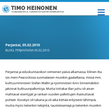
TIMO HEINONEN
KANSANEDUSTAJA, KUNNANVALTUUSTON PUHEENJOHTAJA
Perjantai, 05.02.2010
BLOGI
,
PERJANTAINA 05.02.2010
Perjantai ja eduskuntaviikon viimeinen päivä alkamassa. Eilinen ilta
siis meni Peacockissa suomalaisen musiikin gaalaillassa, missä mm.
kulttuuriministeri Stefan Wallin ja työministeri Anni Sinnemäkikin
jakoivat kulttuuripalkintoja. Mutta tottakai illan juttu oli aivan
mahtavat esiintyjät ja rankan vuoden palkittujen ihastuttavat
puheet. Kovatyö oli takana ja oli aika kiittää erityisesti lähimpiä,
mutta myös tietenkin tekijöitä, tausteteamejä ja tietenkin musiikin