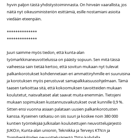
hyvin paljon tästä yhdistystoiminnasta. On hirveän vaarallista, jos
näitä nyt oikeusministeriön esittämiä, esille nostamiani asioita
viedään eteenpäin.
**************
**************
Juuri saimme myös tiedon, että kunta-alan
työmarkkinaneuvotteluissa on päästy sopuun. Sen mitä tässä
vaiheessa sain tietää kertoo, että sovitun mukaan nyt tulevat
palkankorotukset kohdennetaan eri ammattiryhmille eri suuruisina
ja korotuksen myös perustuvat samapalkkaisuusohjelmaan. Tämä
taasen tarkoittaa sitä, että kokoomuksen tavoitteiden mukaan
koulutetut, naisvaltaiset alat saavat muita enemmän. Tietojeni
mukaan sopimuksen kustannusvaikutukset ovat kunnille 0,9 %.
Sitten ensi vuonna asiaan palataan uusien palkankorotusten
kanssa. Kyseinen ratkaisu on siis suuri ja koskee noin 380 000
kuntien työntekijää Julkisalan koulutettujen neuvottelujärjestö
JUKO:n, Kunta-alan unionin, Tekniikka ja Terveys KTN:n ja
Toimihenkilöiden neuvottelujärjestö TNJ:n kohdalla.