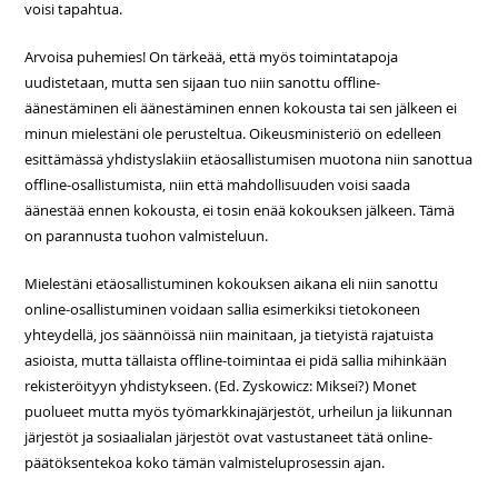
voisi tapahtua.
Arvoisa puhemies! On tärkeää, että myös toimintatapoja
uudistetaan, mutta sen sijaan tuo niin sanottu offline-
äänestäminen eli äänestäminen ennen kokousta tai sen jälkeen ei
minun mielestäni ole perusteltua. Oikeusministeriö on edelleen
esittämässä yhdistyslakiin etäosallistumisen muotona niin sanottua
offline-osallistumista, niin että mahdollisuuden voisi saada
äänestää ennen kokousta, ei tosin enää kokouksen jälkeen. Tämä
on parannusta tuohon valmisteluun.
Mielestäni etäosallistuminen kokouksen aikana eli niin sanottu
online-osallistuminen voidaan sallia esimerkiksi tietokoneen
yhteydellä, jos säännöissä niin mainitaan, ja tietyistä rajatuista
asioista, mutta tällaista offline-toimintaa ei pidä sallia mihinkään
rekisteröityyn yhdistykseen. (Ed. Zyskowicz: Miksei?) Monet
puolueet mutta myös työmarkkinajärjestöt, urheilun ja liikunnan
järjestöt ja sosiaalialan järjestöt ovat vastustaneet tätä online-
päätöksentekoa koko tämän valmisteluprosessin ajan.