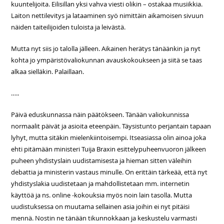
kuuntelijoita. Eilisillan yksi vahva viesti olikin – ostakaa musiikkia.
Laiton nettilevitys ja lataaminen syö nimittäin aikamoisen sivuun
näiden taiteilijoiden tuloista ja leivästä.
Mutta nyt siis jo talolla jälleen. Aikainen herätys tänäänkin ja nyt
kohta jo ympäristövaliokunnan avauskokoukseen ja siitä se taas
alkaa sielläkin. Palaillaan.
…..
Päivä eduskunnassa näin päätökseen. Tänään valiokunnissa
normaalit päivät ja asioita eteenpäin. Täysistunto perjantain tapaan
lyhyt, mutta sitäkin mielenkiintoisempi. Itseasiassa olin ainoa joka
ehti pitämään ministeri Tuija Braxin esittelypuheenvuoron jälkeen
puheen yhdistyslain uudistamisesta ja hieman sitten väleihin
debattia ja ministerin vastaus minulle. On erittäin tärkeää, että nyt
yhdistyslakia uudistetaan ja mahdollistetaan mm. internetin
käyttöä ja ns. online -kokouksia myös noin lain tasolla. Mutta
uudistuksessa on muutama sellainen asia joihin ei nyt pitäisi
mennä. Nostin ne tänään tikunnokkaan ja keskustelu varmasti