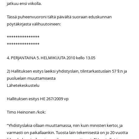
jatkuu ensi viikolla.
Tässä puheenvuoroni tältä päivältä suoraan eduskunnan
pöytäkirjasta välihuutoineen:
***************
***************
4. PERJANTAINA 5. HELMIKUUTA 2010 kello 13.05
2) Hallituksen esitys laeiksi yhdistyslain, tilintarkastuslain 57 §:n ja
puoluelain muuttamisesta
Lähetekeskustelu
Hallituksen esitys HE 267/2009 vp
Timo Heinonen /kok:
”Yhdistyslakia ollaan muuttamassa, niin kuin ministeri kertoi, ja
varmasti on paikallaankin. Tuosta lain tekemisestä on jo 20 vuotta