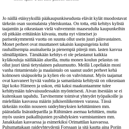
Jo näillä etäisyyksillä pääkaupunkiseudusta elävät kylät muodostavat
tärkeän osan suomalaista yhteiskuntaa. On totta, että kehitys kylistä
taajamiin ja oikeastaan vielä vahvemmin maaseudulta kaupunkeihin
oli pitkään erittäinkin kiivasta, mutta nyt viimeiset jo
parisenkymmentä vuotta on suunta ollut usein juuri päinvastainen.
Monet perheet ovat muuttaneet takaisin kaupungeista kohti
rauhallisempia asuinalueita ja pienempiä piirejä mm. lasten kasvua
silmälläpitäen. Tämäkään kehitys ei ole pelastanut kaikkia
kyläkouluja näilläkään alueilla, mutta monen koulun pelastus on
ollut juuri tämä tietynlainen paluumuutto. Meillä Lopellakin moni
vanha rintamiestalo ja maalaistalo on saanut uudet perheet kehä
kolmosen sisäpuolelta ja kylien elo on vahvistunut. Myös taajamat
ovat kasvaneet hyvää vauhtia ja samanlaista kehitystä on oikeastaan
läpi koko Hämeen ja uskon, että kaksi maakuntaamme tulee
kehittymään tulevaisuudessakin myönteisesti. Aivan itsestään se ei
kuitenkaan tapahdu. Tarvitsemme toimivat yhteydet työpaikoille ja
mielellään kasvassa määrin julkisenliikenteen varassa. Tässä
tärkeään rooliin nouseen raideyhteyksien kehittäminen mm.
pääradalla lisäraideparilla ja Riihimäen asemaa kehittäen, mutta
myös uusien paikallisjunien pysähdyksien varmistaminen mm.
Janakkalan kasvaessa ja esimerkiksi Orimattilan kasvaessa.
Puhumattakaan raideyhteydestä Forssaan ja sitä kautta aina Poriin