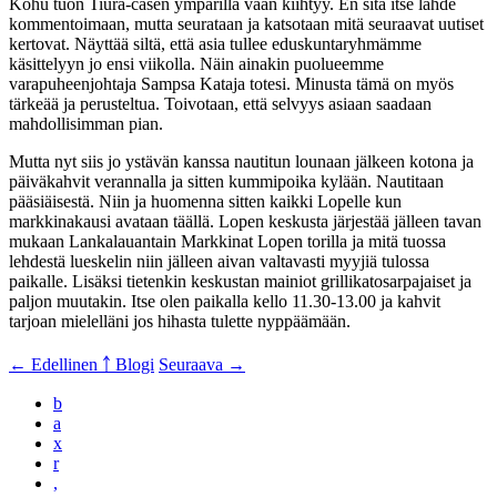
Kohu tuon Tiura-casen ympärillä vaan kiihtyy. En sitä itse lähde
kommentoimaan, mutta seurataan ja katsotaan mitä seuraavat uutiset
kertovat. Näyttää siltä, että asia tullee eduskuntaryhmämme
käsittelyyn jo ensi viikolla. Näin ainakin puolueemme
varapuheenjohtaja Sampsa Kataja totesi. Minusta tämä on myös
tärkeää ja perusteltua. Toivotaan, että selvyys asiaan saadaan
mahdollisimman pian.
Mutta nyt siis jo ystävän kanssa nautitun lounaan jälkeen kotona ja
päiväkahvit verannalla ja sitten kummipoika kylään. Nautitaan
pääsiäisestä. Niin ja huomenna sitten kaikki Lopelle kun
markkinakausi avataan täällä. Lopen keskusta järjestää jälleen tavan
mukaan Lankalauantain Markkinat Lopen torilla ja mitä tuossa
lehdestä lueskelin niin jälleen aivan valtavasti myyjiä tulossa
paikalle. Lisäksi tietenkin keskustan mainiot grillikatosarpajaiset ja
paljon muutakin. Itse olen paikalla kello 11.30-13.00 ja kahvit
tarjoan mielelläni jos hihasta tulette nyppäämään.
← Edellinen
￪ Blogi
Seuraava →
b
a
x
r
,