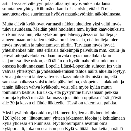
asti. Tässä selvittelyyn pitää ottaa nyt myös aidosti itä-länsi-
suuntainen yhteys Riihimäen kautta. Uskoisin, että sillä olisi
saavutettavissa suurimmat hyödyt maankäytönkin näkökulmasta.
Mutta elävät kylät ovat varmasti näiden alueiden yksi valtti myös
tulevaisuudessa. Meidän pitää huolehtia mm. kylien kaavoituksista
eri kunnissa niin, että kyläkoulujen läheisyydessä on tontteja ja
alueen maanomistajien tehtävä on sitten taata, että tontteja tulee
myös myyntiin ja rakentamisen piiriin. Tarvitaan myös hyvää
yhteishenkeä niin, että erilaisia tärkeimpiä palveluita mm. koulu- ja
päivähoitopalveluita voidaan turvata myös muuallakin kuin
taajamissa. Itse uskon, että tähän on hyvät mahdollisuudet mm.
omassa kotikunnassani Lopella Länsi-Lopenkin suhteen jos vain
vahvaa yhteistyön ja yhdessätekemisen tahtoa näiltä alueilta löytyy.
Oma ajatukseni lähtee vahvoista kasvunkeskittymistä niin, että
samassa paikassa voisi toimia päivähoitoa, esiopetus ja alakoulu ja
tämän jälkeen vahva kyläkoulu voisi olla myös kylän muun
toiminnan keskus. En usko, että pystymme turvaamaan pelkkiä
kouluja kylissä missään kunnassa jos niiden oppilasmäärät jäävät
alle 30 ja kasvu ei lähde liikkeelle. Tässä on tekemisen paikka.
Yksi hyvä toimija onkin nyt Hämeen Kylien aktiivinen toiminta.
120 kylää on ”liittoutunut” yhteen jakamaan ideoita ja kehittämään
kyliä yhdessä eri kunnissa. Nyt tuoreimpana avattiin oma
kyläportaali, joka on osa isompaa Kylä välittää –hanketta ja näiltä