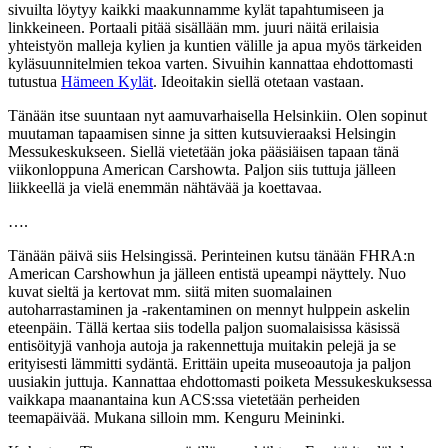
sivuilta löytyy kaikki maakunnamme kylät tapahtumiseen ja
linkkeineen. Portaali pitää sisällään mm. juuri näitä erilaisia
yhteistyön malleja kylien ja kuntien välille ja apua myös tärkeiden
kyläsuunnitelmien tekoa varten. Sivuihin kannattaa ehdottomasti
tutustua
Hämeen Kylät
. Ideoitakin siellä otetaan vastaan.
Tänään itse suuntaan nyt aamuvarhaisella Helsinkiin. Olen sopinut
muutaman tapaamisen sinne ja sitten kutsuvieraaksi Helsingin
Messukeskukseen. Siellä vietetään joka pääsiäisen tapaan tänä
viikonloppuna American Carshowta. Paljon siis tuttuja jälleen
liikkeellä ja vielä enemmän nähtävää ja koettavaa.
….
Tänään päivä siis Helsingissä. Perinteinen kutsu tänään FHRA:n
American Carshowhun ja jälleen entistä upeampi näyttely. Nuo
kuvat sieltä ja kertovat mm. siitä miten suomalainen
autoharrastaminen ja -rakentaminen on mennyt hulppein askelin
eteenpäin. Tällä kertaa siis todella paljon suomalaisissa käsissä
entisöityjä vanhoja autoja ja rakennettuja muitakin pelejä ja se
erityisesti lämmitti sydäntä. Erittäin upeita museoautoja ja paljon
uusiakin juttuja. Kannattaa ehdottomasti poiketa Messukeskuksessa
vaikkapa maanantaina kun ACS:ssa vietetään perheiden
teemapäivää. Mukana silloin mm. Kenguru Meininki.