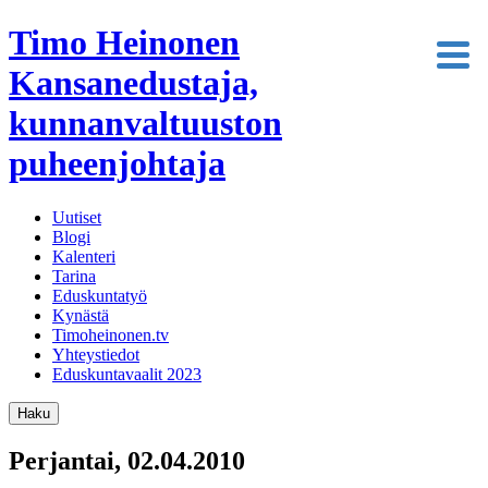
Timo Heinonen
Kansanedustaja,
kunnanvaltuuston
puheenjohtaja
Uutiset
Blogi
Kalenteri
Tarina
Eduskuntatyö
Kynästä
Timoheinonen.tv
Yhteystiedot
Eduskuntavaalit 2023
Haku
Perjantai, 02.04.2010