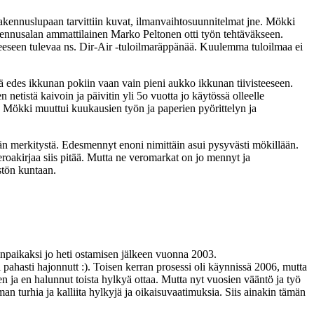
akennuslupaan tarvittiin kuvat, ilmanvaihtosuunnitelmat jne. Mökki
rakennusalan ammattilainen Marko Peltonen otti työn tehtäväkseen.
steeseen tulevaa ns. Dir-Air -tuloilmaräppänää. Kuulemma tuloilmaa ei
eikä edes ikkunan pokiin vaan vain pieni aukko ikkunan tiivisteeseen.
netistä kaivoin ja päivitin yli 5o vuotta jo käytössä olleelle
20. Mökki muuttui kuukausien työn ja paperien pyörittelyn ja
tään merkitystä. Edesmennyt enoni nimittäin asui pysyvästi mökillään.
roakirjaa siis pitää. Mutta ne veromarkat on jo mennyt ja
istön kuntaan.
inpaikaksi jo heti ostamisen jälkeen vuonna 2003.
pahasti hajonnutt :). Toisen kerran prosessi oli käynnissä 2006, mutta
inen ja en halunnut toista hylkyä ottaa. Mutta nyt vuosien vääntö ja työ
 turhia ja kalliita hylkyjä ja oikaisuvaatimuksia. Siis ainakin tämän