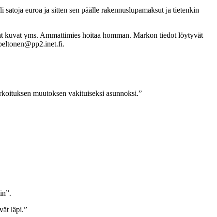
i satoja euroa ja sitten sen päälle rakennuslupamaksut ja tietenkin
ttavat kuvat yms. Ammattimies hoitaa homman. Markon tiedot löytyvät
.peltonen@pp2.inet.fi.
tarkoituksen muutoksen vakituiseksi asunnoksi.”
in”.
ät läpi.”