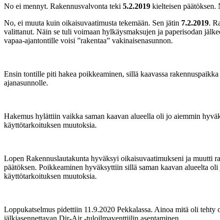
No ei mennyt. Rakennusvalvonta teki
5.2.2019
kielteisen päätöksen. N
No, ei muuta kuin oikaisuvaatimusta tekemään. Sen jätin
7.2.2019
. R
valittanut. Näin se tuli voimaan hylkäysmaksujen ja paperisodan jälkeen
vapaa-ajantontille voisi ”rakentaa” vakinaisenasunnon.
Ensin tontille piti hakea poikkeaminen, sillä kaavassa rakennuspaikka 
ajanasunnolle.
Hakemus hylättiin vaikka saman kaavan alueella oli jo aiemmin hyvä
käyttötarkoituksen muutoksia.
Lopen Rakennuslautakunta hyväksyi oikaisuvaatimukseni ja muutti ra
päätöksen. Poikkeaminen hyväksyttiin sillä saman kaavan alueelta ol
käyttötarkoituksen muutoksia.
Loppukatselmus pidettiin 11.9.2020 Pekkalassa. Ainoa mitä oli tehty 
jälkiasennettavan Dir-Air -tuloilmaventtiilin asentaminen.