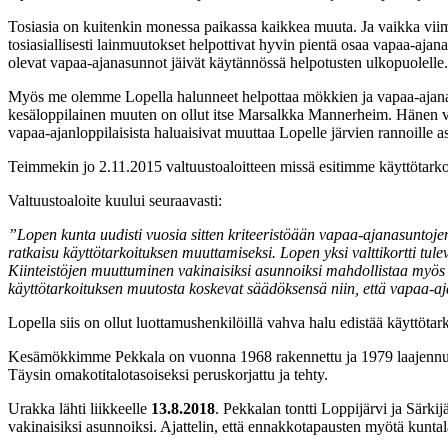
Tosiasia on kuitenkin monessa paikassa kaikkea muuta. Ja vaikka vii
tosiasiallisesti lainmuutokset helpottivat hyvin pientä osaa vapaa-ajana
olevat vapaa-ajanasunnot jäivät käytännössä helpotusten ulkopuolelle.
Myös me olemme Lopella halunneet helpottaa mökkien ja vapaa-ajanas
kesäloppilainen muuten on ollut itse Marsalkka Mannerheim. Hänen v
vapaa-ajanloppilaisista haluaisivat muuttaa Lopelle järvien rannoille a
Teimmekin jo 2.11.2015 valtuustoaloitteen missä esitimme käyttötarko
Valtuustoaloite kuului seuraavasti:
”Lopen kunta uudisti vuosia sitten kriteeristöään vapaa-ajanasuntojen 
ratkaisu käyttötarkoituksen muuttamiseksi. Lopen yksi valttikortti tu
Kiinteistöjen muuttuminen vakinaisiksi asunnoiksi mahdollistaa myös
käyttötarkoituksen muutosta koskevat säädöksensä niin, että vapaa-
Lopella siis on ollut luottamushenkilöillä vahva halu edistää käyttöta
Kesämökkimme Pekkala on vuonna 1968 rakennettu ja 1979 laajennut kä
Täysin omakotitalotasoiseksi peruskorjattu ja tehty.
Urakka lähti liikkeelle
13.8.2018
. Pekkalan tontti Loppijärvi ja Särk
vakinaisiksi asunnoiksi. Ajattelin, että ennakkotapausten myötä kunta