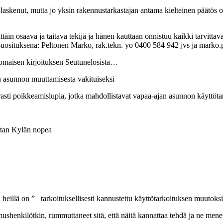
 laskenut, mutta jo yksin rakennustarkastajan antama kielteinen päätös ol
ittäin osaava ja taitava tekijä ja hänen kauttaan onnistuu kaikki tarvi
aan suosituksena: Peltonen Marko, rak.tekn. yo 0400 584 942 jvs ja marko
nomaisen kirjoituksen Seutunelosista…
n asunnon muuttamisesta vakituiseksi
erasti poikkeamislupia, jotka mahdollistavat vapaa-ajan asunnon käyttö
ustan Kylän nopea
 heillä on ”
tarkoituksellisesti kannustettu käyttötarkoituksen muutoksi
ushenkilötkin, rummuttaneet sitä, että näitä kannattaa tehdä ja ne menev