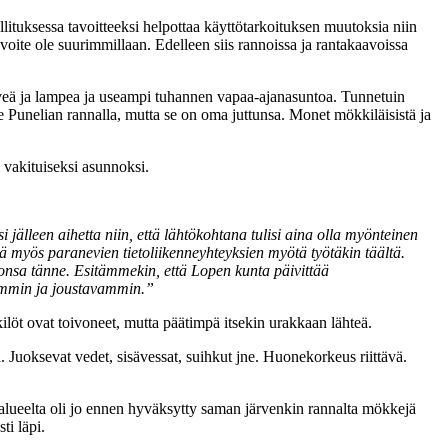
uksessa tavoitteeksi helpottaa käyttötarkoituksen muutoksia niin
tavoite ole suurimmillaan. Edelleen siis rannoissa ja rantakaavoissa
veä ja lampea ja useampi tuhannen vapaa-ajanasuntoa. Tunnetuin
nelian rannalla, mutta se on oma juttunsa. Monet mökkiläisistä ja
 vakituiseksi asunnoksi.
 jälleen aihetta niin, että lähtökohtana tulisi aina olla myönteinen
ä myös paranevien tietoliikenneyhteyksien myötä työtäkin täältä.
onsa tänne. Esitämmekin, että Lopen kunta päivittää
pommin ja joustavammin.”
ilöt ovat toivoneet, mutta päätimpä itsekin urakkaan lähteä.
uoksevat vedet, sisävessat, suihkut jne. Huonekorkeus riittävä.
 alueelta oli jo ennen hyväksytty saman järvenkin rannalta mökkejä
ti läpi.