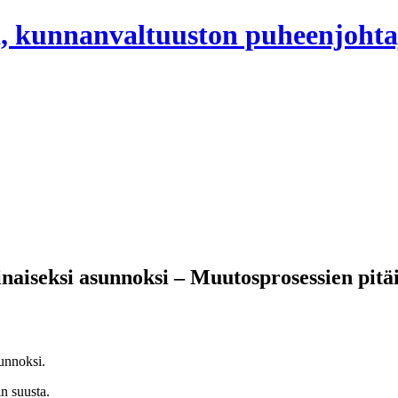
, kunnanvaltuuston puheenjohta
iseksi asunnoksi – Muutosprosessien pitäisi
sunnoksi.
n suusta.