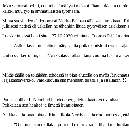
Joku varmasti pohtii, että mitä tämä lysti maksoi. Ihan tarkkaan en ole
kaikki muu työ ja ammattilaisten työmäärä.
Mutta suosittelen ehdottomasti Marko Peltosta tällaiseen urakkaan. Er
julkisesti netistä eli uskallan ne tähänkin liittää tyytyväisen asiakk
Lueskelin tässä hetki sitten 27.10.2020 toimittaja Tuomas Räihän eri
Asikkalassa on haettu ennätystahtia poikkeamislupia vapaa-aja
Uutisessa kerrottiin, että ”Asikkalassa ollaan tänä vuonna haettu ahk
Mikäs täällä on töitäkään tehdessä ja pian alueella on myös Järventa
laajakaistaverkko. Valokuidulla siis mennään terasilla ja sisälläkin 🙂
Puusepänliike P. Niemi teki uudet energiatehokkaat ovet vanhaan
Pekkalaan sen henkeä ja ilmettä kunnioittaen.
Asikkalan kunnanjohtaja Rinna Ikola-Norrbacka kertoo uutisessa, että
”Olemme isommallakin porukalla, niin viranhaltijat kuin luottam