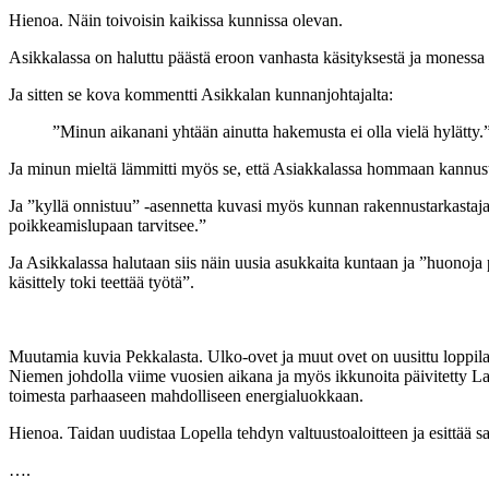
Hienoa. Näin toivoisin kaikissa kunnissa olevan.
Asikkalassa on haluttu päästä eroon vanhasta käsityksestä ja monessa p
Ja sitten se kova kommentti Asikkalan kunnanjohtajalta:
”Minun aikanani yhtään ainutta hakemusta ei olla vielä hylätty.
Ja minun mieltä lämmitti myös se, että Asiakkalassa hommaan kannusteta
Ja ”kyllä onnistuu” -asennetta kuvasi myös kunnan rakennustarkastaj
poikkeamislupaan tarvitsee.”
Ja Asikkalassa halutaan siis näin uusia asukkaita kuntaan ja ”huonoja
käsittely toki teettää työtä”.
Muutamia kuvia Pekkalasta. Ulko-ovet ja muut ovet on uusittu loppila
Niemen johdolla viime vuosien aikana ja myös ikkunoita päivitetty 
toimesta parhaaseen mahdolliseen energialuokkaan.
Hienoa. Taidan uudistaa Lopella tehdyn valtuustoaloitteen ja esittää sa
….