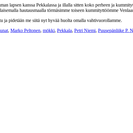
man lapsen kanssa Pekkalassa ja illalla sitten koko perheen ja kummityt
en valaisemalla hautausmaalla törmäsimme toiseen kummityttöömme Venlaa
u ja pidetään me siitä nyt hyvää huolta omalla vahtivuorollamme.
unat
,
Marko Peltonen
,
mökki
,
Pekkala
,
Petri Niemi
,
Puusepänliike P. 