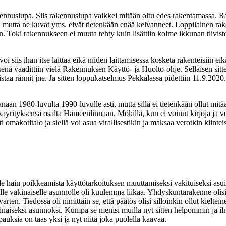
akennuslupa. Siis rakennuslupa vaikkei mitään oltu edes rakentamassa. R
003, mutta ne kuvat yms. eivät tietenkään enää kelvanneet. Loppilainen 
an. Toki rakennukseen ei muuta tehty kuin lisättiin kolme ikkunan tiivi
oi siis ihan itse laittaa eikä niiden laittamisessa kosketa rakenteisiin 
nä vaadittiin vielä Rakennuksen Käyttö- ja Huolto-ohje. Sellaisen sitten 
distaa rännit jne. Ja sitten loppukatselmus Pekkalassa pidettiin 11.9.20
anaan 1980-luvulta 1990-luvulle asti, mutta sillä ei tietenkään ollut mi
kayrityksensä osalta Hämeenlinnaan. Mökillä, kun ei voinut kirjoja ja ve
 omakotitalo ja siellä voi asua virallisestikin ja maksaa verotkin kiinte
le hain poikkeamista käyttötarkoituksen muuttamiseksi vakituiseksi asu
le vakinaiselle asunnolle oli kuulemma liikaa. Yhdyskuntarakenne olisi 
rten. Tiedossa oli nimittäin se, että päätös olisi silloinkin ollut kielte
aiseksi asunnoksi. Kumpa se menisi muilla nyt sitten helpommin ja ilman
ksia on taas yksi ja nyt niitä joka puolella kaavaa.