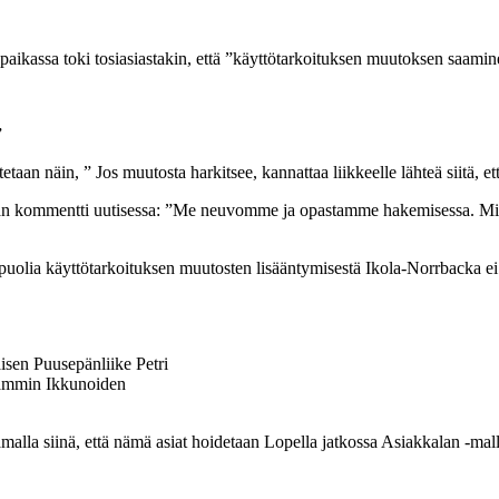
aikassa toki tosiasiastakin, että ”käyttötarkoituksen muutoksen saaminen 
”
an näin, ” Jos muutosta harkitsee, kannattaa liikkeelle lähteä siitä, ett
an kommentti uutisessa: ”Me neuvomme ja opastamme hakemisessa. Minulle
 puolia käyttötarkoituksen muutosten lisääntymisestä Ikola-Norrbacka e
isen Puusepänliike Petri
Lammin Ikkunoiden
malla siinä, että nämä asiat hoidetaan Lopella jatkossa Asiakkalan -mall