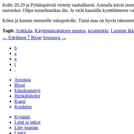
Kello 20.29 ja Pyhäinpäivää vietetty rauhallisesti. Aamulla kävin isom
muistoksi. Olipa tunnelmarikas ilta. Ja vielä kauniilla kynttilämer
Kiitos ja kunnia menneille sukupolville. Tämä maa on hyvin rakennett
Tagit:
Asikkala
,
Käyttötarkoituksen muutos
,
kesämökki
,
Lammin Ikk
← Edellinen
￪ Blogi
Seuraava →
b
a
x
r
,
Avustaja
Blogi
Eduskuntatyö
Henkilötiedot
Kansi
Koulutus
Kynästä
Lehti ja jatkot
Liity teamiin
Linkit