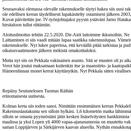
Seuraavaksi olemassa olevalle rakennukselle täytyi hakea siis uusi r
ole edellisen kerran täydellisesti lupakäsitelty ostamiseni jälkeen 2
Kuvat päivitettiin jne. IV-työnjohtajaksi pyysin ystäväni Jarno Hatak
hirsitaloon tullut riittämiin.
Aloitusilmoitus tehtiin 22.5.2020. Dir-Airit laitoimme ikkunoihin. Ne v
Laittaminen ei siis vaadi mitään lupaa saatikka rakennuslupaa. Viimeise
rakennukselle. Nyt lukee paperissa, että keväällä pitää tarkistaa ja pu
oikaisuvaatimusten jälkeen mökistä omakotitaloksi.
Mutta nyt siis on Pekkala vakinainen asunto. Sitä se muuten oli jo aik
Verot hän joutui maksamaan kuitenkin itse ja maansiirto- ja kaatopaik
Hämeenlinnan monet kerrat käyttänytkin. Nyt Pekkala sitten virallisesti
Repäisy Seutunelosen Tuomas Räihän
erinomaisesta uutisesta.
Kolmas kerta siis toden sanoi. Nimittäin ensimmäisen kerran Pekkalel
Rakennuslautakunta sen silloin hylkäsi. 1,6 kilometrin matka lähimmäl
silloin se omasta pyynnöstäni jätin kesken lisäselvitysten hankkimista va
maalissa ja yksi Lopen yli 4000 vapaa-ajanasunnosta on muutettu vakin
saman Loppijärven ja Särkijärven kaavan alueella. Nythän ennakkotapau