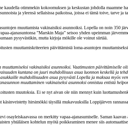
me kaudella otimmekin kokoomuksen ja keskustan johdolla maamme hallit
sunnoista ja yleensä sellaisissa paikoissa, joissa ei tämä toive, tarve ja 
untojen muuttamista vakinaisiksi asunnoiksi. Lopella on noin 350 jär
apaa-ajanasuntonsa ”Marskin Maja” seisoo yhden upeimman järvemme Pu
sumaan pysyvästikin, mutta kirjoja mökille ole voinut siirtää.
itusten muuttamiskriteerien päivittämistä loma-asuntojen muuttamiseksi
muuttamiseksi vakinaisiksi asunnoiksi. Vaatimusten päivittämiselle olisi
levaisuuden kuntana on juuri mahdollisuus asua luonnon keskellä ja tehd
 asukkaille mahdollisuuden asua pysyvästi Lopella ja maksaa myös ver
ajanasunnon muuttaminen vakinaiseksi asunnoksi onnistuu entistä hel
rkoitusten muutoksia. Ei se nyt aivan ole niin mennyt kuin luottamushenk
sinveistetty hirsimökki täysillä mukavuuksilla Loppijärven rannassa. J
ijärvi osayleiskaavassa on merkitty vapaa-ajanasumiselle. Saman kaavan
laisten yhtäläisen kohtelun myötä poikkeaminen menee siis automaattises