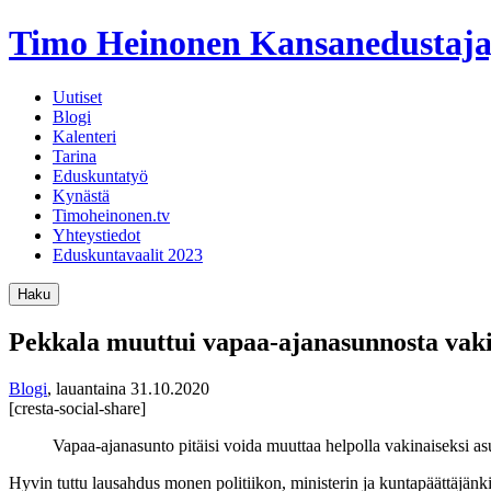
Timo Heinonen
Kansanedustaja
Uutiset
Blogi
Kalenteri
Tarina
Eduskuntatyö
Kynästä
Timoheinonen.tv
Yhteystiedot
Eduskuntavaalit 2023
Haku
Pekkala muuttui vapaa-ajanasunnosta vakina
Blogi
,
lauantaina 31.10.2020
[cresta-social-share]
Vapaa-ajanasunto pitäisi voida muuttaa helpolla vakinaiseksi a
Hyvin tuttu lausahdus monen politiikon, ministerin ja kuntapäättäjänki