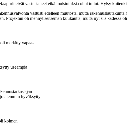
aapurit eivät vastustaneet eikä muistutuksia ollut tullut. Hylsy kuitenkin
akennusvalvonta vastusti edelleen muutosta, mutta rakennuslautakunta
. Projektiin oli mennyt seitsemän kuukautta, mutta nyt siis kädessä oli 
oli merkitty vapaa-
ksytty useampia
kennustarkastajan
i jo aiemmin hyväksytty
oli kolmen