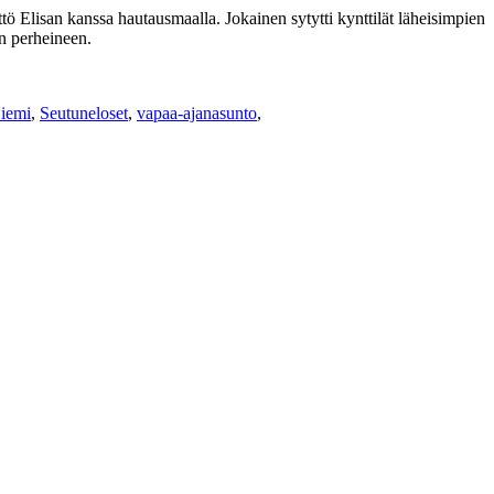
tö Elisan kanssa hautausmaalla. Jokainen sytytti kynttilät läheisimpien
n perheineen.
Niemi
,
Seutuneloset
,
vapaa-ajanasunto
,