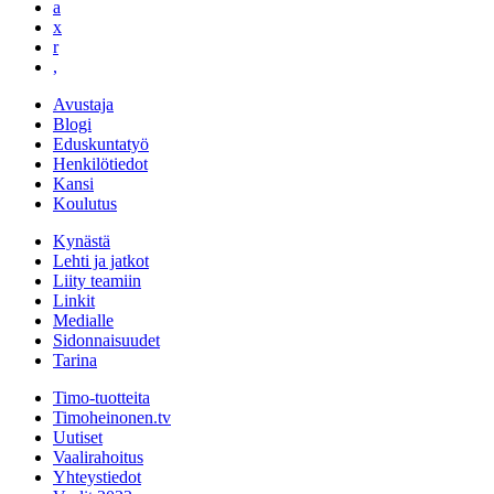
a
x
r
,
Avustaja
Blogi
Eduskuntatyö
Henkilötiedot
Kansi
Koulutus
Kynästä
Lehti ja jatkot
Liity teamiin
Linkit
Medialle
Sidonnaisuudet
Tarina
Timo-tuotteita
Timoheinonen.tv
Uutiset
Vaalirahoitus
Yhteystiedot