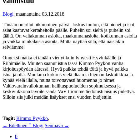
valmistuu
Blogi
,
maanantaina 03.12.2018
Tänään on ollut aikamoinen päivä. Joskus tuntuu, että pienet ja isot
asiat kaatuvat kertaheitolla päälle. Puhelin soi sieltä ja puhelin soi
täältä. On valtakunnan asioita, maakunnanasioita, kotikunnan asioita
ja vaikka minkälaisia asioita. Mutta näyttää siltä, että näistäkin
selviämme.
Onneksi matka ei tänään vienyt kuin lyhyesti Hyvinkäälle ja
Riihimäelle. Muuten saanut istua tässä Kimmo Pyykön vanha
kirjoituspöydän ääressä. Hyvä paikka tehdä töitä ja hyvä paikka
istua ja olla. Muutama kokous vielä iltaan ja hieman laskutikkua ja
kynää vielä illalla, mutta toivottavasti huomenna jo nimet
Valtiovarainvaliokunnan hallituspuolueiden sopimuksessa ja
keskiviikkona tavoite saada VaV triomme tiedotustilaisuus pidettyä.
Silloin siis julki meidän lisäykset ensi vuoden budjettiin.
Tagit:
Kimmo Pyykkö
,
← Edellinen
￪ Blogi
Seuraava →
b