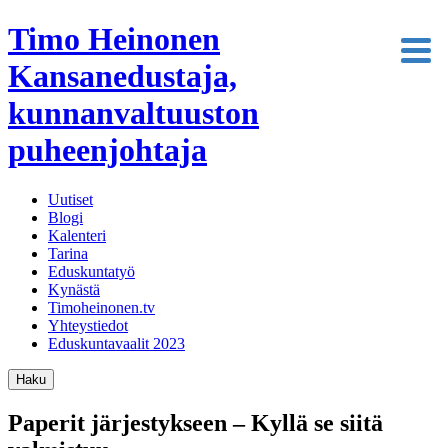
Timo Heinonen
Kansanedustaja,
kunnanvaltuuston
puheenjohtaja
Uutiset
Blogi
Kalenteri
Tarina
Eduskuntatyö
Kynästä
Timoheinonen.tv
Yhteystiedot
Eduskuntavaalit 2023
Haku
Paperit järjestykseen – Kyllä se siitä