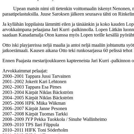
Upean matsin nimi oli tietenkin voittomaalin iskenyt Nenonen, 
paraatipelastuksilla. Juuse Saroksen jälkeen seuraava tähti on Rinke
Ja kyllähän loppilaista lämmitti eilen ja tänäänkin ja koko kauden Lop
arvokkaimpana pelaajana Jari Kurri -palkinnolla. Lopen Lätkän luonnon
saadaan Kanadamalja Oton kanssa myös Lopen torille kesällä pyöräh
Otto iski playjareissa neljä maalia ja antoi neljä maaliin johtanutta s
jatkoerämaali. Kausen aikana Otto teki runkosarjassa 60 pelissä tehot
Ennen Paajasta mestarijoukkueen kapteeneista Jari Kurri -palkinnon o
Arvokkaimmat pelaajat:
2000–2001 Tappara Jussi Tarvainen
2001–2002 Jokerit Kari Lehtonen
2002–2003 Tappara Esa Pirnes
2003–2004 Kärpät Niklas Bäckström
2004–2005 Kärpät Niklas Bäckström
2005–2006 HPK Miika Wiikman
2006–2007 Kärpät Janne Pesonen
2007–2008 Kärpät Tuomas Tarkki
2008–2009 JYP Pekka Tuokkola / Sinuhe Wallinheimo
2009–2010 TPS Ilari Filppula
2010–2011 HIFK Toni Söderholm