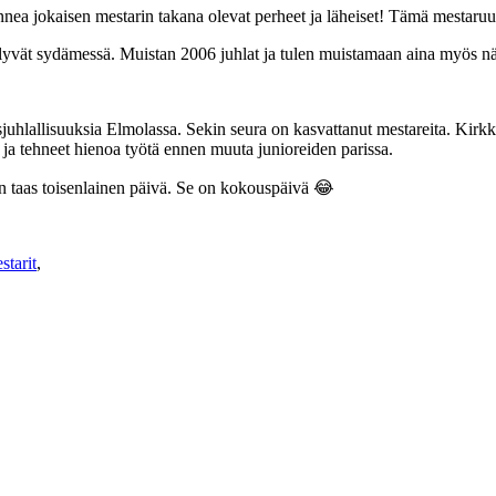
ea jokaisen mestarin takana olevat perheet ja läheiset! Tämä mestaruu
säilyvät sydämessä. Muistan 2006 juhlat ja tulen muistamaan aina myös 
hlallisuuksia Elmolassa. Sekin seura on kasvattanut mestareita. Kir
a tehneet hienoa työtä ennen muuta junioreiden parissa.
n taas toisenlainen päivä. Se on kokouspäivä 😂
tarit
,