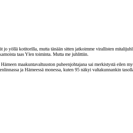
t jo yöllä kotitorilla, mutta tänään sitten jatkoimme virallisten mitaliju
kamoista taas Ylen toiminta. Mutta me juhlittiin.
meen maakuntavaltuuston puheenjohtajana sai merkistystä eilen myös k
nlinnassa ja Hämeessä monessa, kuten 95 näkyi valtakunnankin tasolla.