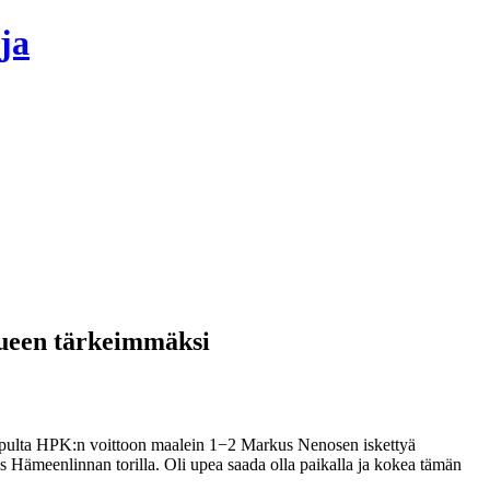
ja
kueen tärkeimmäksi
 lopulta HPK:n voittoon maalein 1−2 Markus Nenosen iskettyä
ös Hämeenlinnan torilla. Oli upea saada olla paikalla ja kokea tämän