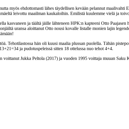
mutta myös ehdottomasti lähes täydellisen kevään pelannut maalivahti E
linmäeltä leivottu maailman kaukaloihin. Emilistä kuulemme vielä ja toi
ella kasvaneen ja täältä jäille lähteneen HPK:n kapteeni Otto Paajasen h
jäiltä uransa aloittanut Otto nousi kovalle listalle monien lajin legen
tämään!
yöttöä. Tehotilastossa hän oli kuusi maalia plussan puolella. Tähän piste
 13+21=34 ja pudotuspeleissä sitten 18 ottelussa nuo tehot 4+4.
n voittanut Jukka Peltola (2017) ja vuoden 1995 voittaja muuan Saku Ko