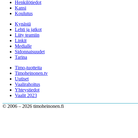
Henkilötiedot
Kansi
Koulutus
Kynästä
Lehti ja jatkot
Liity teamiin
Linkit
Medialle
Sidonnaisuudet
Tarina
Timo-tuotteita
Timoheinonen.tv
Uutiset
Vaalirahoitus
Yhteystiedot
Vaalit 2023
© 2006 – 2026 timoheinonen.fi