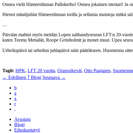
Onnea vielä Hämeenlinnan Pallokerho! Onnea jokainen mestari! Ja onn
Hienot mitalijuhlat Hämeenlinnan torilla ja sellaisia muistoja mitkä 
…
Päivään mahtui myös meidän Lopen salibandyseuran LFT:n 20-vuotisju
kuten Teemu Metsälät, Roope Grönholmit ja monet muut. Upea seura j
Urheilupäivä tai urheilun juhlapäivä näin päätökseen. Huomenna sitte
Tagit:
HPK
,
LFT 20 vuotta
,
Oranssikevät
,
Otto Paajanen
,
Suomenmes
← Edellinen
￪ Blogi
Seuraava →
b
a
x
r
,
Avustaja
Blogi
Eduskuntatyö