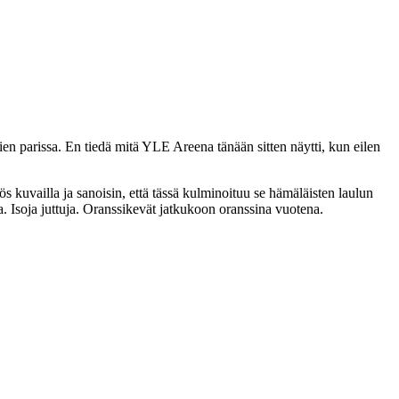
hlien parissa. En tiedä mitä YLE Areena tänään sitten näytti, kun eilen
uvailla ja sanoisin, että tässä kulminoituu se hämäläisten laulun
 Isoja juttuja. Oranssikevät jatkukoon oranssina vuotena.