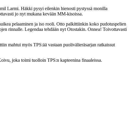
mil Larmi. Häkki pysyi eilenkin hienosti pystyssä monilla
vottavasti jo nyt mukana kevään MM-kisoissa.
uikea pelaaminen ja iso rooli. Otto palkittiinkin koko pudotuspelien
dojen rinnalle. Legendaa tehdään nyt Otostakin. Onnea! Toivottavasti
pottiin mahtui myös TPS:ää vastaan puolivälieräsarjan ratkaissut
ivu, joka toimi tuolloin TPS:n kapteenina finaaleissa.