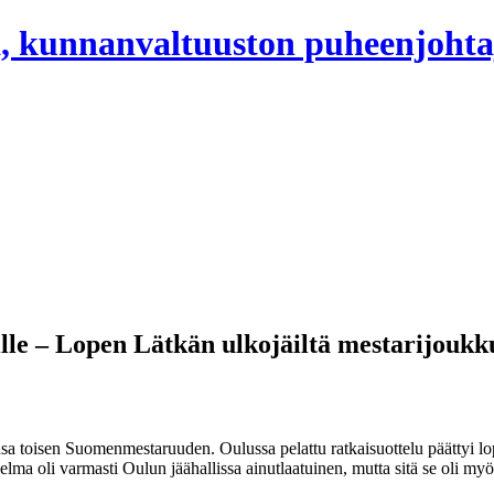
, kunnanvaltuuston puheenjohta
lle – Lopen Lätkän ulkojäiltä mestarijouk
nsa toisen Suomenmestaruuden. Oulussa pelattu ratkaisuottelu päättyi
lma oli varmasti Oulun jäähallissa ainutlaatuinen, mutta sitä se oli my