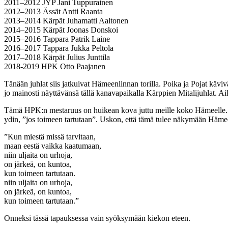
2011–2012 JYP Jani Tuppurainen
2012–2013 Ässät Antti Raanta
2013–2014 Kärpät Juhamatti Aaltonen
2014–2015 Kärpät Joonas Donskoi
2015–2016 Tappara Patrik Laine
2016–2017 Tappara Jukka Peltola
2017–2018 Kärpät Julius Junttila
2018-2019 HPK Otto Paajanen
Tänään juhlat siis jatkuivat Hämeenlinnan torilla. Poika ja Pojat kävivä
jo mainosti näyttävänsä tällä kanavapaikalla Kärppien Mitalijuhlat. Ai
Tämä HPK:n mestaruus on huikean kova juttu meille koko Hämeelle. Hä
ydin, ”jos toimeen tartutaan”. Uskon, että tämä tulee näkymään Hämee
”Kun miestä missä tarvitaan,
maan eestä vaikka kaatumaan,
niin uljaita on urhoja,
on järkeä, on kuntoa,
kun toimeen tartutaan.
niin uljaita on urhoja,
on järkeä, on kuntoa,
kun toimeen tartutaan.”
Onneksi tässä tapauksessa vain syöksymään kiekon eteen.