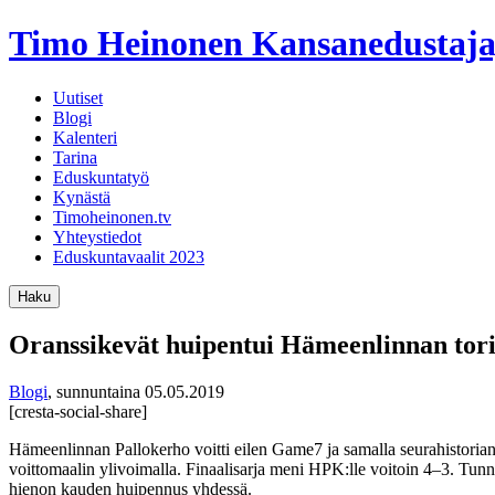
Timo Heinonen
Kansanedustaja
Uutiset
Blogi
Kalenteri
Tarina
Eduskuntatyö
Kynästä
Timoheinonen.tv
Yhteystiedot
Eduskuntavaalit 2023
Haku
Oranssikevät huipentui Hämeenlinnan tori
Blogi
,
sunnuntaina 05.05.2019
[cresta-social-share]
Hämeenlinnan Pallokerho voitti eilen Game7 ja samalla seurahistoria
voittomaalin ylivoimalla. Finaalisarja meni HPK:lle voitoin 4–3. Tunne
hienon kauden huipennus yhdessä.