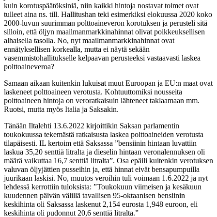
kuin korotuspäätöksiniä, niin kaikki hintoja nostavat toimet ovat
tulleet aina ns. till. Hallitushan teki esimerkiksi elokuussa 2020 koko
2000-luvun suurimman polttoaineveron korotuksen ja perusteli sitä
silloin, että öljyn maailmanmarkkinahinnat olivat poikkeuksellisen
alhaisella tasolla. No, nyt maailmanmarkkinahinnat ovat
ennätyksellisen korkealla, mutta ei näytä sekään
vasemmistohallitukselle kelpaavan perusteeksi vastaavasti laskea
polttoaineveroa?
Samaan aikaan kuitenkin lukuisat muut Euroopan ja EU:n maat ovat
laskeneet polttoaineen verotusta. Kohtuuttomiksi nousseita
polttoaineen hintoja on veroratkaisuin lähteneet taklaamaan mm.
Ruotsi, mutta myös Italia ja Saksakin.
Tänään Iltalehti 13.6.2022 kirjoittikin Saksan parlamentin
toukokuussa tekemästä ratkaisusta laskea polttoaineiden verotusta
tilapäisesti. IL kertoim että Saksassa ”bensiinin hintaan luvattiin
laskua 35,20 senttiä litralta ja dieselin hintaan veronalennuksen oli
määrä vaikuttaa 16,7 senttiä litralta”. Osa epäili kuitenkin verotuksen
valuvan öljyjättien pusseihin ja, että hinnat eivät bensapumpuilla
juurikaan laskisi. No, muutos veroihin tuli voimaan 1.6.2022 ja nyt
lehdessä kerrottiin tuloksista: ”Toukokuun viimeisen ja kesäkuun
kuudennen päivän välillä tavallisen 95-oktaanisen bensiinin
keskihinta oli Saksassa laskenut 2,154 eurosta 1,948 euroon, eli
keskihinta oli pudonnut 20,6 senttiä litralta.”