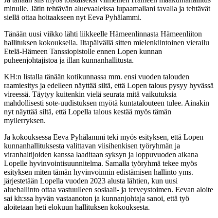
minulle. Jätin tehtävän aluevaaleissa lupaamallani tavalla ja tehtävät
siellä ottaa hoitaakseen nyt Eeva Pyhälammi.
Tänään uusi viikko lähti liikkeelle Hämeenlinnasta Hämeenliiton
hallituksen kokouksella. Iltapäivällä sitten mielenkiintoinen vierailu
Etelä-Hämeen Tanssiopistolle ennen Lopen kunnan
puheenjohtajistoa ja illan kunnanhallitusta.
KH:n listalla tänään kotikunnassa mm. ensi vuoden talouden
raamiesitys ja edelleen näyttää siltä, että Lopen talous pysyy hyvässä
vireessä. Täytyy kuitenkin vielä seurata mitä vaikutuksia
mahdollisesti sote-uudistuksen myötä kuntatalouteen tulee. Ainakin
nyt näyttää siltä, että Lopella talous kestää myös tämän
myllerryksen.
Ja kokouksessa Eeva Pyhälammi teki myös esityksen, että Lopen
kunnanhallituksesta valittavan viisihenkisen työryhmän ja
viranhaltijoiden kanssa laaditaan syksyn ja loppuvuoden aikana
Lopelle hyvinvointisuunnitelma. Samalla työryhmä tekee myös
esityksen miten tämän hyvinvoinnin edistämisen hallinto yms.
järjestetään Lopella vuoden 2023 alusta lähtien, kun uusi
aluehallinto ottaa vastuulleen sosiaali- ja terveystoimen. Eevan aloite
sai kh:ssa hyvän vastaanoton ja kunnanjohtaja sanoi, että työ
aloitetaan heti elokuun hallituksen kokouksesta.