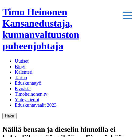
Timo Heinonen
Kansanedustaja,
kunnanvaltuuston
puheenjohtaja
Uutiset
Blogi
Kalenteri
Tarina
Eduskuntatyö
Kynästä
Timoheinonen.tv
Yhteystiedot
Eduskuntavaalit 2023
Haku
Näillä bensan ja dieselin hinnoilla ei