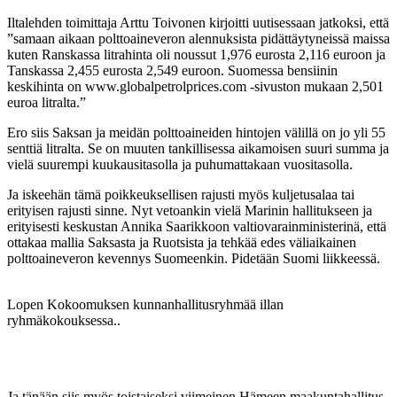
Iltalehden toimittaja Arttu Toivonen kirjoitti uutisessaan jatkoksi, että
”samaan aikaan polttoaineveron alennuksista pidättäytyneissä maissa
kuten Ranskassa litrahinta oli noussut 1,976 eurosta 2,116 euroon ja
Tanskassa 2,455 eurosta 2,549 euroon. Suomessa bensiinin
keskihinta on www.globalpetrolprices.com -sivuston mukaan 2,501
euroa litralta.”
Ero siis Saksan ja meidän polttoaineiden hintojen välillä on jo yli 55
senttiä litralta. Se on muuten tankillisessa aikamoisen suuri summa ja
vielä suurempi kuukausitasolla ja puhumattakaan vuositasolla.
Ja iskeehän tämä poikkeuksellisen rajusti myös kuljetusalaa tai
erityisen rajusti sinne. Nyt vetoankin vielä Marinin hallitukseen ja
erityisesti keskustan Annika Saarikkoon valtiovarainministerinä, että
ottakaa mallia Saksasta ja Ruotsista ja tehkää edes väliaikainen
polttoaineveron kevennys Suomeenkin. Pidetään Suomi liikkeessä.
Lopen Kokoomuksen kunnanhallitusryhmää illan
ryhmäkokouksessa..
Ja tänään siis myös toistaiseksi viimeinen Hämeen maakuntahallitus