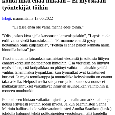
kohta liiku enää mikään – Ei myöskään
työntekijät töihin
Blogi
,
maanantaina 13.06.2022
”Ei tässä enää ole varaa mennä edes töihin.”
”Olisi joskus kiva ajella katsomaan lapsenlapsiakin”, ”Lapsia ei ole
enää varaa viedä harrastuksiin”, ”Firmamme ei enää pysty
hoitamaan omia kuljetuksia”, ”Peltoja ei enää paljon kannata näillä
hinnoilla hoitaa” jne.
Tässä muutamia lainauksia saamistani viesteistä ja soitoista liittyen
ennätyskorkeisiin polttoaineen hintoihin. Osa viesteistä
on liittynyt
myös siihen, että kotipaikkaa on pitänyt vaihtaa tai ainakin yrittää
vaihtaa lähemmäksi työpaikkaa, kun työmatkat ovat kallistuneet
hurjasti. Ja myös tonttikauppa ja muuttoliike kehyskuntiin on ottanut
taka-askelia. Helposti useita satoja euroja kuukaudessa nousseet
matkakustannukset vaikuttavat ihmisten asuinpaikan valintoihin ja
moneen muuhunkin.
Polttoaineen hintaan vaikuttaa rajusti nyt maailmanmarkkinahintojen
nousu erityisesti Putinin sodan myötä. Ja kun pääministeri Sanna
Marinin hallitus ei ole valtiovarainministeri Annika Saarikon (kesk.)
johdolla halunnut tehdä polttoaineiden verotukseen tällä kaudella