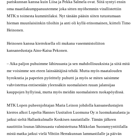
pariskunnan kanssa kuin Liisa ja Pekka Salmela ovat. Siitä syntyi ensin
oma maatilakumppanuutemme joka sitten myöhemmin virallistettiin
MTK:n toimesta kummitilaksi. Nyt tänään pääsin siiten tutustumaan
hieman muunlaisiinkin tiloihin ja anti oli kyllä erinomainen, kiitteli Timo
Heinonen.
Heinosen kanssa kierroksella oli mukana vasemmistoliiton
kansanedustaja Aino-Kaisa Pekonen.
– Aika paljon puhuimme lähiruuasta ja sen mahdollisuuksista ja siitä mitä
me voisimme sen eteen lainsäätäjinä tehdä. Mutta myös maatalouden
byrokratia ja paperien pyörittely puhutti ja myös se miten saisimme
vahvistettua entisestään yleensäkin suomalaisen ruuan jalansijaa
kauppojen hyllyissä, mutta myös meidän suomalaisten ruokapöydissä.
MTK Lopen puheenjohtajan Maria Leinon johdolla kansanedustajien
kierros alkoi Lopelta Hannes Uusitalon Luomuna Oy:n luomukanalasta ja
jatkui sieltä Hallankulmalle Koskisen nautatilalle. Tämän jälkeen
nautittiin lounas lähiruuasta valmistettuna Mikkolan Suoramyyntitilalla
mistä matka jatkui vielä Vihtiin Herrakunnan lammastilalle ja päivän