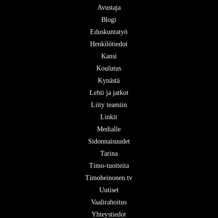
Avustaja
Blogi
Eduskuntatyö
Henkilötiedot
Kansi
Koulutus
Kynästä
Lehti ja jatkot
Liity teamiin
Linkit
Medialle
Sidonnaisuudet
Tarina
Timo-tuotteita
Timoheinonen.tv
Uutiset
Vaalirahoitus
Yhteystiedot