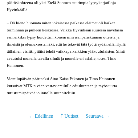
päätöskohteena oli yksi Etelä-Suomen suurimpia lypsykarjatiloja
Hyvinkäällä.
– Oli hieno huomata miten jokaisessa paikassa eläimet oli kaiken
toiminnan ja puheen keskiössä. Vaikka Hyvinkään suuressa navetassa
esimerkiksi lypsy hoidettiin konein niin isänpariskunnan otteista ja
ilmeistä ja olemuksesta näki, että he tekevät tätä työtä sydämellä. Kyllä
tällainen visiitti pitäisi tehdä vaikkapa kaikkien yläkoululaisten. Siinä
avautuisi monella tavalla silmät ja monelle eri asialle, totesi Timo
Heinonen.
Vierailupäivän päätteeksi Aino-Kaisa Pekonen ja Timo Heinonen
kutsuivat MTK:n väen vastavierailulle eduskuntaan ja myös uutta
tutustumispäivää jo innolla suunniteltiin.
← Edellinen
￪ Uutiset
Seuraava →