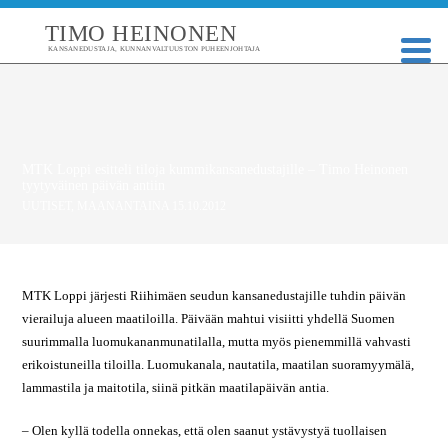
TIMO HEINONEN
KANSANEDUSTAJA, KUNNANVALTUUSTON PUHEENJOHTAJA
MTK Loppi esitteli tiloja kummikansanedustajille – Timo Heinonen
tyytyväinen päivän antiin
UUTISET
,
MAANANTAINA 15.10.2012
MTK Loppi järjesti Riihimäen seudun kansanedustajille tuhdin päivän
vierailuja alueen maatiloilla. Päivään mahtui visiitti yhdellä Suomen
suurimmalla luomukananmunatilalla, mutta myös pienemmillä vahvasti
erikoistuneilla tiloilla. Luomukanala, nautatila, maatilan suoramyymälä,
lammastila ja maitotila, siinä pitkän maatilapäivän antia.
– Olen kyllä todella onnekas, että olen saanut ystävystyä tuollaisen