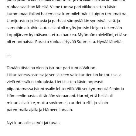
ruokaa saa ihan läheltä. Viime tuossa pari viikkoa sitten kävin
kummimaatilallani hakemassa kummilehmäni Huipun ternimaitoa.
Uunijuustoa ja lettusia ja parhaat sämpylätkin syntyivät siitä. Ja
samoihin aikoihin lautasellani oli myös Joutsin Helgen tekemään
Loppijärven kylmäsavustettua haukea. Myönnän mielelläni, että se
oli erinomaista. Parasta ruokaa. Hyvää Suomesta. Hyvää läheltä.
….
Tänään tiistaina olen jo istunut pari tuntia Valtion
Liikuntaneuvostossa ja sen jälkeen valiokuntienkin kokouksia ja
vielä edessäkin kokouksia. Hetki sitten kävin nopeasti
piipahtamassa istuntosalin lehtereillä. Viitisenkymmentä Senioria
Hämeenlinnasta oli tänään vieraanani. Harmi, että heillä oli
minunlailla kiire, mutta sovimme jo uudet treffit ja silloin
paremmalla ajalla ja Hämeenlinnaan.
Nyt lounaalle ja työt jatkuvat.
….