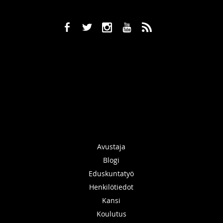
b
a
x
r
,
Avustaja
Blogi
Eduskuntatyö
Henkilötiedot
Kansi
Koulutus