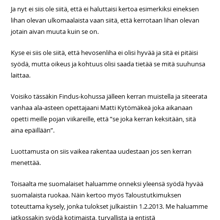
Ja nyt ei siis ole siitä, että ei haluttaisi kertoa esimerkiksi eineksen
lihan olevan ulkomaalaista vaan siitä, että kerrotaan lihan olevan
jotain aivan muuta kuin se on.
Kyse ei siis ole siitä, että hevosenliha ei olisi hyvää ja sitä ei pitäisi
syödä, mutta oikeus ja kohtuus olisi saada tietää se mitä suuhunsa
laittaa.
Voisiko tässäkin Findus-kohussa jälleen kerran muistella ja siteerata
vanhaa ala-asteen opettajaani Matti Kytömäkeä joka aikanaan
opetti meille pojan viikareille, että ”se joka kerran keksitään, sitä
aina epäillään”.
Luottamusta on siis vaikea rakentaa uudestaan jos sen kerran
menettää.
Toisaalta me suomalaiset haluamme onneksi yleensä syödä hyvää
suomalaista ruokaa. Näin kertoo myös Taloustutkimuksen
toteuttama kysely, jonka tulokset julkaistiin 1.2.2013. Me haluamme
jatkossakin syödä kotimaista, turvallista ja entistä