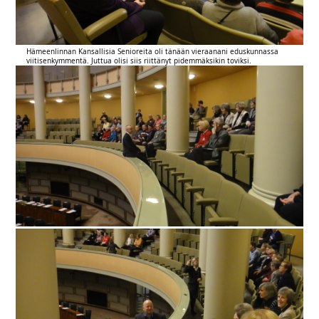
Hämeenlinnan Kansallisia Senioreita oli tänään vieraanani eduskunnassa
viitisenkymmentä. Juttua olisi siis riittänyt pidemmäksikin toviksi.