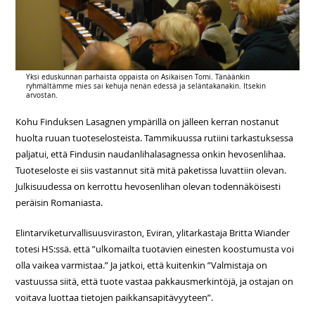
Yksi eduskunnan parhaista oppaista on Asikaisen Tomi. Tänäänkin
ryhmältämme mies sai kehuja nenän edessä ja seläntakanakin. Itsekin
arvostan.
Kohu Finduksen Lasagnen ympärillä on jälleen kerran nostanut
huolta ruuan tuoteselosteista. Tammikuussa rutiini tarkastuksessa
paljatui, että Findusin naudanlihalasagnessa onkin hevosenlihaa.
Tuoteseloste ei siis vastannut sitä mitä paketissa luvattiin olevan.
Julkisuudessa on kerrottu hevosenlihan olevan todennäköisesti
peräisin Romaniasta.
Elintarviketurvallisuusviraston, Eviran, ylitarkastaja Britta Wiander
totesi HS:ssä. että ”ulkomailta tuotavien einesten koostumusta voi
olla vaikea varmistaa.” Ja jatkoi, että kuitenkin ”Valmistaja on
vastuussa siitä, että tuote vastaa pakkausmerkintöjä, ja ostajan on
voitava luottaa tietojen paikkansapitävyyteen”.