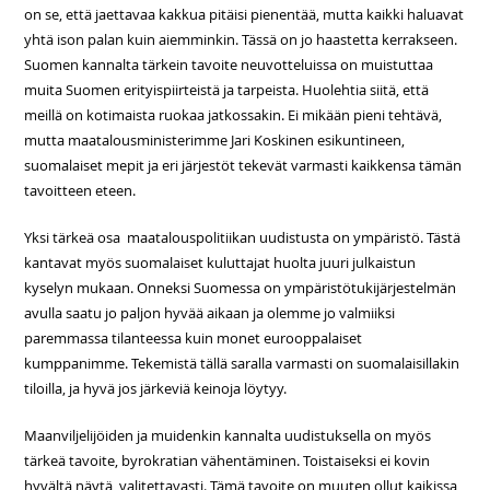
on se, että jaettavaa kakkua pitäisi pienentää, mutta kaikki haluavat
yhtä ison palan kuin aiemminkin. Tässä on jo haastetta kerrakseen.
Suomen kannalta tärkein tavoite neuvotteluissa on muistuttaa
muita Suomen erityispiirteistä ja tarpeista. Huolehtia siitä, että
meillä on kotimaista ruokaa jatkossakin. Ei mikään pieni tehtävä,
mutta maatalousministerimme Jari Koskinen esikuntineen,
suomalaiset mepit ja eri järjestöt tekevät varmasti kaikkensa tämän
tavoitteen eteen.
Yksi tärkeä osa maatalouspolitiikan uudistusta on ympäristö. Tästä
kantavat myös suomalaiset kuluttajat huolta juuri julkaistun
kyselyn mukaan. Onneksi Suomessa on ympäristötukijärjestelmän
avulla saatu jo paljon hyvää aikaan ja olemme jo valmiiksi
paremmassa tilanteessa kuin monet eurooppalaiset
kumppanimme. Tekemistä tällä saralla varmasti on suomalaisillakin
tiloilla, ja hyvä jos järkeviä keinoja löytyy.
Maanviljelijöiden ja muidenkin kannalta uudistuksella on myös
tärkeä tavoite, byrokratian vähentäminen. Toistaiseksi ei kovin
hyvältä näytä, valitettavasti. Tämä tavoite on muuten ollut kaikissa