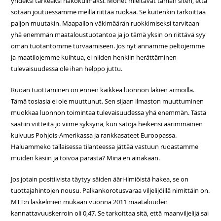
yhdeksi tärkeäksi näkökulmaksi. Monet mieltävät tämän siten, että
sotaan joutuessamme meillä riittää ruokaa. Se kuitenkin tarkoittaa
paljon muutakin. Maapallon väkimäärän ruokkimiseksi tarvitaan
yhä enemmän maataloustuotantoa ja jo tämä yksin on riittävä syy
oman tuotantomme turvaamiseen. Jos nyt annamme peltojemme
ja maatilojemme kuihtua, ei niiden henkiin herättäminen
tulevaisuudessa ole ihan helppo juttu.
Ruoan tuottaminen on ennen kaikkea luonnon lakien armoilla.
Tämä tosiasia ei ole muuttunut. Sen sijaan ilmaston muuttuminen
muokkaa luonnon toimintaa tulevaisuudessa yhä enemmän. Tästä
saatiin viitteitä jo viime syksynä, kun satoja heikensi äärimmäinen
kuivuus Pohjois-Amerikassa ja rankkasateet Euroopassa.
Haluammeko tällaisessa tilanteessa jättää vastuun ruoastamme
muiden käsiin ja toivoa parasta? Minä en ainakaan.
Jos jotain positiivista täytyy säiden ääri-ilmiöistä hakea, se on
tuottajahintojen nousu. Palkankorotusvaraa viljelijöillä nimittäin on.
MTT:n laskelmien mukaan vuonna 2011 maatalouden
kannattavuuskerroin oli 0,47. Se tarkoittaa sitä, että maanviljelijä sai