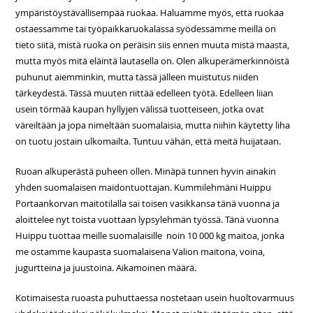
ympäristöystävällisempää ruokaa. Haluamme myös, että ruokaa
ostaessamme tai työpaikkaruokalassa syödessämme meillä on
tieto siitä, mistä ruoka on peräisin siis ennen muuta mistä maasta,
mutta myös mitä eläintä lautasella on. Olen alkuperämerkinnöistä
puhunut aiemminkin, mutta tässä jälleen muistutus niiden
tärkeydestä. Tässä muuten riittää edelleen työtä. Edelleen liian
usein törmää kaupan hyllyjen välissä tuotteiseen, jotka ovat
väreiltään ja jopa nimeltään suomalaisia, mutta niihin käytetty liha
on tuotu jostain ulkomailta. Tuntuu vähän, että meitä huijataan.
Ruoan alkuperästä puheen ollen. Minäpä tunnen hyvin ainakin
yhden suomalaisen maidontuottajan. Kummilehmäni Huippu
Portaankorvan maitotilalla sai toisen vasikkansa tänä vuonna ja
aloittelee nyt toista vuottaan lypsylehmän työssä. Tänä vuonna
Huippu tuottaa meille suomalaisille noin 10 000 kg maitoa, jonka
me ostamme kaupasta suomalaisena Valion maitona, voina,
jugurtteina ja juustoina. Aikamoinen määrä.
Kotimaisesta ruoasta puhuttaessa nostetaan usein huoltovarmuus