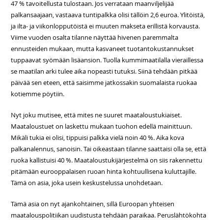
47 % tavoitellusta tulostaan. Jos verrataan maanviljelijää
palkansaajaan, vastaava tuntipalkka olisi tällöin 2,6 euroa. Ylitöistä,
ja ilta- ja viikonlopputöistä ei muuten makseta erillistä korvausta.
Viime vuoden osalta tilanne näyttää hivenen paremmalta
ennusteiden mukaan, mutta kasvaneet tuotantokustannukset
tuppaavat syömään lisäansion. Tuolla kummimaatilalla vieraillessa
se maatilan arki tulee aika nopeasti tutuksi. Siinä tehdään pitkää
päivää sen eteen, että saisimme jatkossakin suomalaista ruokaa
kotiemme pöytiin.
Nyt joku mutisee, että mites ne suuret maataloustukiaiset.
Maataloustuet on laskettu mukaan tuohon edellä mainittuun.
Mikäli tukia ei olisi, tippuisi palkka vielä noin 40 %. Aika kova
palkanalennus, sanoisin. Tai oikeastaan tilanne saattaisi olla se, että
ruoka kallistuisi 40 %. Maataloustukijärjestelmä on siis rakennettu
pitämään eurooppalaisen ruoan hinta kohtuullisena kuluttajille.
Tämä on asia, joka usein keskustelussa unohdetaan.
Tämä asia on nyt ajankohtainen, sillä Euroopan yhteisen
maatalouspolitiikan uudistusta tehdään paraikaa. Peruslähtökohta