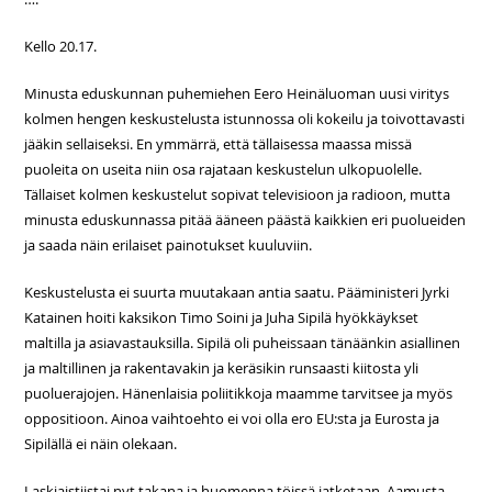
Kello 20.17.
Minusta eduskunnan puhemiehen Eero Heinäluoman uusi viritys
kolmen hengen keskustelusta istunnossa oli kokeilu ja toivottavasti
jääkin sellaiseksi. En ymmärrä, että tällaisessa maassa missä
puoleita on useita niin osa rajataan keskustelun ulkopuolelle.
Tällaiset kolmen keskustelut sopivat televisioon ja radioon, mutta
minusta eduskunnassa pitää ääneen päästä kaikkien eri puolueiden
ja saada näin erilaiset painotukset kuuluviin.
Keskustelusta ei suurta muutakaan antia saatu. Pääministeri Jyrki
Katainen hoiti kaksikon Timo Soini ja Juha Sipilä hyökkäykset
maltilla ja asiavastauksilla. Sipilä oli puheissaan tänäänkin asiallinen
ja maltillinen ja rakentavakin ja keräsikin runsaasti kiitosta yli
puoluerajojen. Hänenlaisia poliitikkoja maamme tarvitsee ja myös
oppositioon. Ainoa vaihtoehto ei voi olla ero EU:sta ja Eurosta ja
Sipilällä ei näin olekaan.
Laskiaistiistai nyt takana ja huomenna töissä jatketaan. Aamusta