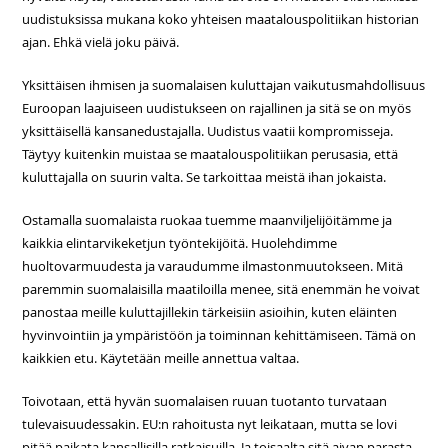
uudistuksissa mukana koko yhteisen maatalouspolitiikan historian
ajan. Ehkä vielä joku päivä.
Yksittäisen ihmisen ja suomalaisen kuluttajan vaikutusmahdollisuus
Euroopan laajuiseen uudistukseen on rajallinen ja sitä se on myös
yksittäisellä kansanedustajalla. Uudistus vaatii kompromisseja.
Täytyy kuitenkin muistaa se maatalouspolitiikan perusasia, että
kuluttajalla on suurin valta. Se tarkoittaa meistä ihan jokaista.
Ostamalla suomalaista ruokaa tuemme maanviljelijöitämme ja
kaikkia elintarvikeketjun työntekijöitä. Huolehdimme
huoltovarmuudesta ja varaudumme ilmastonmuutokseen. Mitä
paremmin suomalaisilla maatiloilla menee, sitä enemmän he voivat
panostaa meille kuluttajillekin tärkeisiin asioihin, kuten eläinten
hyvinvointiin ja ympäristöön ja toiminnan kehittämiseen. Tämä on
kaikkien etu. Käytetään meille annettua valtaa.
Toivotaan, että hyvän suomalaisen ruuan tuotanto turvataan
tulevaisuudessakin. EU:n rahoitusta nyt leikataan, mutta se lovi
pitää paikata kansallisilla ratkaisuilla. Ja toisaalta sitä aivan parasta