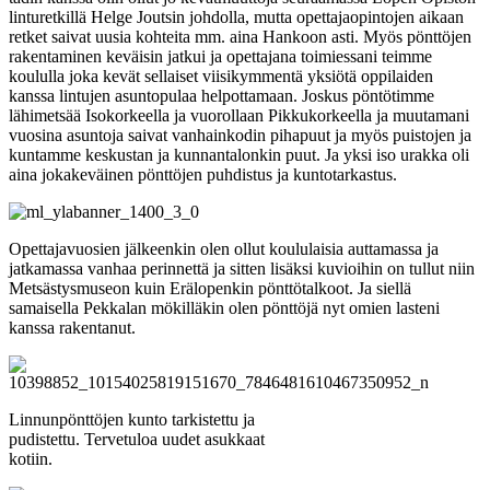
linturetkillä Helge Joutsin johdolla, mutta opettajaopintojen aikaan
retket saivat uusia kohteita mm. aina Hankoon asti. Myös pönttöjen
rakentaminen keväisin jatkui ja opettajana toimiessani teimme
koululla joka kevät sellaiset viisikymmentä yksiötä oppilaiden
kanssa lintujen asuntopulaa helpottamaan. Joskus pöntötimme
lähimetsää Isokorkeella ja vuorollaan Pikkukorkeella ja muutamani
vuosina asuntoja saivat vanhainkodin pihapuut ja myös puistojen ja
kuntamme keskustan ja kunnantalonkin puut. Ja yksi iso urakka oli
aina jokakeväinen pönttöjen puhdistus ja kuntotarkastus.
Opettajavuosien jälkeenkin olen ollut koululaisia auttamassa ja
jatkamassa vanhaa perinnettä ja sitten lisäksi kuvioihin on tullut niin
Metsästysmuseon kuin Erälopenkin pönttötalkoot. Ja siellä
samaisella Pekkalan mökilläkin olen pönttöjä nyt omien lasteni
kanssa rakentanut.
Linnunpönttöjen kunto tarkistettu ja
pudistettu. Tervetuloa uudet asukkaat
kotiin.