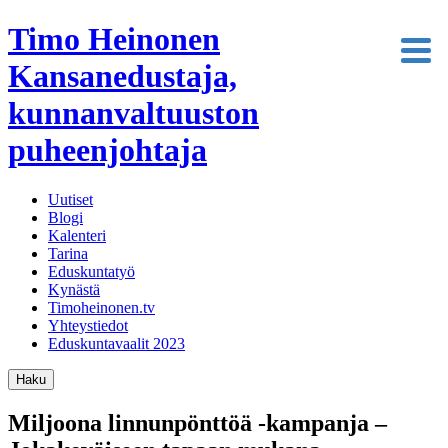
Timo Heinonen
Kansanedustaja,
kunnanvaltuuston
puheenjohtaja
Uutiset
Blogi
Kalenteri
Tarina
Eduskuntatyö
Kynästä
Timoheinonen.tv
Yhteystiedot
Eduskuntavaalit 2023
Haku
Miljoona linnunpönttöä -kampanja –