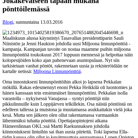
Jokakeväiseen tapaan mukana
pönttöilemässä
Blogi
,
sunnuntaina 13.03.2016
Maaliskuun alussa käynnistyi Tasavallan presidenttiparin Sauli
Niinistön ja Jenni Haukion johdolla uusi Miljoona linnunpönttöä -
kampanja. Kampanjan tavoite on nostaa maamme puihin miljoona
linnunpönttöä toukokuun 2017 loppuun mennessä ja helpottaa näin
kolopesijöiden koko ajan pahenevaan asuntopulaan. Nyt siis
tarkistetaan vanhat pöntöt, rakennetaan uusia ja rekisteröidään ne
kartalle netissä:
Miljoona Linnunpönttöä
.
Oma innostukseni linnunpönttöihin alkoi jo lapsena Pekkalan
mökillä. Rakas edesmennyt enoni Pekka Heikkilä oli luontomies ja
hänen kanssaan tein ensimmäiset linnunpönttöni. Pekkalan isolla
varastolla – nykyisessä Vanajassa – syntyi pönttöjä niin
pikkulinnuille kuin Loppijärven telkillekin. Osa näistä pöntöistä on
edelleen tallessa ja muistona ja muutamassa asukkaitakin vielä joka
kesä. Mutta sen jälkeen olen ollut rakentamassa varmaankin
lähemmäksi tuhatta pönttöä. Opettajaopintojeni aikana
Hämeenlinnan OKL:ssä Martti Raekunnaksen johdolla
kiinnostukseni lintuihin sai ihan uusia piirteitä. Toki lapsena Ella-
tädin kanssa olin ollut jo kevätmuuttoja seuraamassa Lopen Opiston