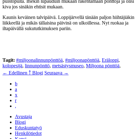
puistopuita. Itsekin lupauduin mukaan rakentamaan pönttöjä ja olisi
kiva jos sinäkin ehtisit mukaan.
Kaunis keväinen talvipäivä. Loppijärvellä tänään paljon hiihtäjiäkin
liikkeellä ja mikäs tällaisina päivinä on ulkoillessa. Nyt ruokaa ja
iltapäivällä sukututkimuksen pariin.
Tagit:
#miljoonalinnunpönttöä
,
#miljoonapönttöä
,
Eräloppi
,
kolopesijä
,
linnunpönttö
,
metsästysmuseo
,
Miljoona pönttöä
,
← Edellinen
￪ Blogi
Seuraava →
b
a
x
r
,
Avustaja
Blogi
Eduskuntatyö
Henkilötiedot
Kansi