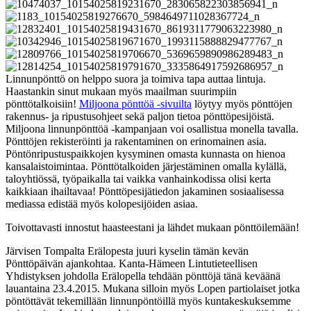
Linnunpönttö on helppo suora ja toimiva tapa auttaa lintuja.
Haastankin sinut mukaan myös maailman suurimpiin
pönttötalkoisiin!
Miljoona pönttöä -sivuilta
löytyy myös pönttöjen
rakennus- ja ripustusohjeet sekä paljon tietoa pönttöpesijöistä.
Miljoona linnunpönttöä -kampanjaan voi osallistua monella tavalla.
Pönttöjen rekisteröinti ja rakentaminen on erinomainen asia.
Pöntönripustuspaikkojen kysyminen omasta kunnasta on hienoa
kansalaistoimintaa. Pönttötalkoiden järjestäminen omalla kylällä,
taloyhtiössä, työpaikalla tai vaikka vanhainkodissa olisi kerta
kaikkiaan ihailtavaa! Pönttöpesijätiedon jakaminen sosiaalisessa
mediassa edistää myös kolopesijöiden asiaa.
Toivottavasti innostut haasteestani ja lähdet mukaan pönttöilemään!
Järvisen Tompalta Erälopesta juuri kyselin tämän kevän
Pönttöpäivän ajankohtaa. Kanta-Hämeen Lintutieteellisen
Yhdistyksen johdolla Erälopella tehdään pönttöjä tänä keväänä
lauantaina 23.4.2015. Mukana silloin myös Lopen partiolaiset jotka
pöntöttävät tekemillään linnunpöntöillä myös kuntakeskuksemme