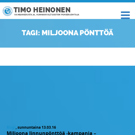
TIMO HEINONEN
KANSANEDUSTAJA, KUNNANVALTUUSTON PUHEENJOHTAJA
TAGI: MILJOONA PÖNTTÖÄ
Blogi
, sunnuntaina 13.03.16
Miljoona linnunpönttöä -kampanja –