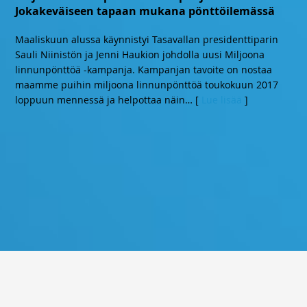
Jokakeväiseen tapaan mukana pönttöilemässä
Maaliskuun alussa käynnistyi Tasavallan presidenttiparin
Sauli Niinistön ja Jenni Haukion johdolla uusi Miljoona
linnunpönttöä -kampanja. Kampanjan tavoite on nostaa
maamme puihin miljoona linnunpönttöä toukokuun 2017
loppuun mennessä ja helpottaa näin
… [
Lue lisää
]