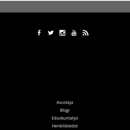
b
a
x
r
,
Avustaja
Blogi
Eduskuntatyö
Henkilötiedot