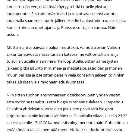
konsertin jälkeen, että tästä täytyy tehdä Lopelle yksi uusi
jouluperinne. Siis todennäköisesti ja toivottavasti ensi vuonna
joulunalla saamme Lopelle jälleen Heidin Laulustudion opiskelijoita
konsertoimaan opettajansa ja Panssarisoittajien kanssa. Näin
uskon.
Mutta mahtui päivääni paljon muutakin. Aamusta ensin Valtion
Liikuntaneuvosto missä tänään katsoimme valtiontukia ensi ja
tuleville vuosille maamme urheiluopistoille. Sitten äänestysten
jälkeen pitkä istunto mm. maa- ja metsätalousasioiden ja monen
muun parissa ja itse sitten palasin vielä konsertin jälkeen töihinkin
takas. Eli iltaa vielä myöhään eduskunnassa.
Niin sitten tuohon ensimmäiseen otsikkooni. Sain yhden viestin,
että nytkö se tapahtuu että blogia ei tänään tulekaan. Ei tapahdu.
Eli kohta yhdeksän vuotta olen jokikinen päivä tätä blogiani
kirjoittanut ja niin kirjoitin tänäänkin. Eli paikalla ollaan ja kello 23.22
ja keskiviikolle 17.12.2014 myös siis blogimerkintä näin. Puheisiini en
enää tänään täällä enempää mene. Ne kaikki eduskuntatyö-sivun