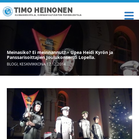
TIMO HEINONEN
KANSANEDUSTAJA, KUNNANVALTUUSTON PUHEENJOHTAJA
Meinasiko? Ei meinnannut? – Upea Heidi Kyrön ja
Panssarisoittajien Joulukonsertti Lopella.
BLOGI
,
KESKIVIIKKONA 17.12.2014