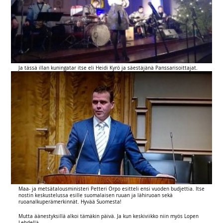
Ja tässä illan kuningatar itse eli Heidi Kyrö ja säestäjänä Panssarisoittajat.
Maa- ja metsätalousministeri Petteri Orpo esitteli ensi vuoden budjettia. Itse
nostin keskustelussa esille suomalaisen ruuan ja lähiruoan sekä
ruoanalkuperämerkinnät. Hyvää Suomesta!
Mutta äänestyksillä alkoi tämäkin päivä. Ja kun keskiviikko niin myös Lopen
Lehdellä.