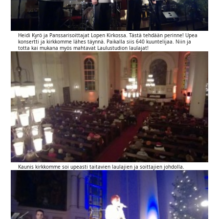
Heidi Kyrö ja Panssarisoittajat Lopen Kirkossa. Tästä tehdään perinne! Upea
konsertti ja kirkkomme lähes täynnä. Paikalla siis 640 kuuntelijaa. Niin ja
totta kai mukana myös mahtavat Laulustudion laulajat!
Kaunis kirkkomme soi upeasti taitavien laulajien ja soittajien johdolla.