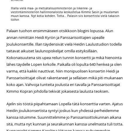
Illalla vielä maa- ja metsätalousministeriön ja liikenne- ja
viestintäministeriön hallinnonaloista keskustelua Kimmo Sasin ja muutaman
muun kanssa. Nyt kotia kohden. Totta… Palasin siis konsertista vielä takaisin
töihin
Palaan tuohon ensimmäiseen otsikkoon blogini lopussa. Alun
annan nimittäin Heidi Kyrön ja Panssarisoittajien upealle
Joulukonsertille. Illan täydensivät vielä Heidin Laulustudion todella
taitavat aikuiset laulunopiskelijat omilla esityksillään.
Kokonaisuutena siis upea reilun tunnin konsertti ja mikä hienointa
lähes täydelle Lopen kirkolle. Paikalla oli lopulta 640 henkeä ja olen
varma, että kaikki nauttivat. Niin monipuolisen konsertin Heidi ja
Panssarisoittajat olivat rakentaneet ja sellaisen mikä piti mukanaan
koko ajan. Vahvoja tunteita joulusta eri tavalla ja Panssarisoittajat
Kimmo Kopran johdolla tekivät jokaisesta laulusta teoksen.
Ajelin siis töistä piipahtamaan Lopella tätä konserttia varten. Ajatus
Heidin joulukonsertista syntyi joskus kun yhdessä perheidemme
kanssa istuimme. Suunnittelimme jo Panssarisoittokunnan aikana
sitä, mutta nyt kunnan ja seurakunnan kanssa unelmasta tuli totta.
Kunnanjohtajamme Karoliina Viitasen kanssa puhuimmekin