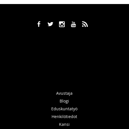
b
a
x
r
,
Avustaja
Blogi
Eduskuntatyö
Henkilötiedot
Kansi