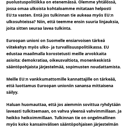
puolustuspolitiikka on etenemässä. Olemme yhtälössä,
jossa omaa ulkoista kohtaloamme mitataan helposti
EU:ta vasten. Entä jos tulkinnan tie aukeaa myös EU:n
ulkosuhteissa? Niin, että teemme ensin suuria linjauksia,
joita sitten seuraa lavea tulkinta.
Euroopan unioni on Suomelle ensiarvoisen tärkeä
viitekehys myös ulko- ja turvallisuuspolitiikassa. EU
edustaa maailmalla korostetusti meille arvokkaita
asioita: demokratiaa, oikeusvaltiota, monenkeskistä
sääntöpohjaista järjestelmää, sopimusten noudattamista.
Meille EU:n vankkumattomille kannattajille on tärkeää,
että luottamus Euroopan unioniin sanansa mittaisena
säilyy.
Haluan huomauttaa, että jos aiemmin sovittua ryhdytään
laveasti tulkitsemaan, on vahva yleensä vahvimmillaan. Ja
heikko heikoimmillaan. Tulkinnan tie on ongelmallinen
myös koko kansainvälisen sääntöpohjaisen järjestelmän