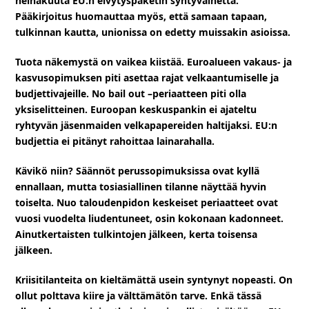
heinäkuuta EU:n elvytyspaketin syntyvaihetta.
Pääkirjoitus huomauttaa myös, että samaan tapaan,
tulkinnan kautta, unionissa on edetty muissakin asioissa.
Tuota näkemystä on vaikea kiistää. Euroalueen vakaus- ja
kasvusopimuksen piti asettaa rajat velkaantumiselle ja
budjettivajeille. No bail out –periaatteen piti olla
yksiselitteinen. Euroopan keskuspankin ei ajateltu
ryhtyvän jäsenmaiden velkapapereiden haltijaksi. EU:n
budjettia ei pitänyt rahoittaa lainarahalla.
Kävikö niin? Säännöt perussopimuksissa ovat kyllä
ennallaan, mutta tosiasiallinen tilanne näyttää hyvin
toiselta. Nuo taloudenpidon keskeiset periaatteet ovat
vuosi vuodelta liudentuneet, osin kokonaan kadonneet.
Ainutkertaisten tulkintojen jälkeen, kerta toisensa
jälkeen.
Kriisitilanteita on kieltämättä usein syntynyt nopeasti. On
ollut polttava kiire ja välttämätön tarve. Enkä tässä