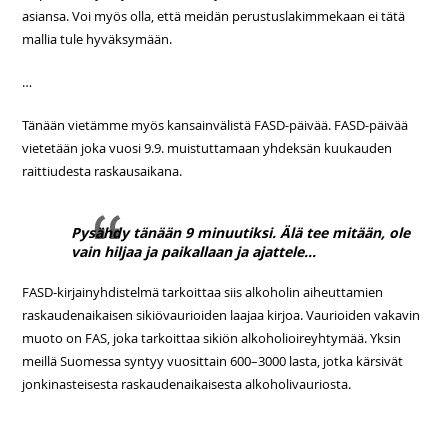
asiansa. Voi myös olla, että meidän perustuslakimmekaan ei tätä
mallia tule hyväksymään.
…
Tänään vietämme myös kansainvälistä FASD-päivää. FASD-päivää
vietetään joka vuosi 9.9. muistuttamaan yhdeksän kuukauden
raittiudesta raskausaikana.
Pysähdy tänään 9 minuutiksi. Älä tee mitään, ole
vain hiljaa ja paikallaan ja ajattele…
FASD-kirjainyhdistelmä tarkoittaa siis alkoholin aiheuttamien
raskaudenaikaisen sikiövaurioiden laajaa kirjoa. Vaurioiden vakavin
muoto on FAS, joka tarkoittaa sikiön alkoholioireyhtymää. Yksin
meillä Suomessa syntyy vuosittain 600–3000 lasta, jotka kärsivät
jonkinasteisesta raskaudenaikaisesta alkoholivauriosta.