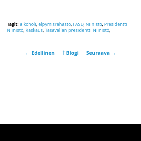
Tagit:
alkoholi
,
elpymisrahasto
,
FASD
,
Niinistö
,
Presidentti
Niinistö
,
Raskaus
,
Tasavallan presidentti Niinistö
,
← Edellinen
￪ Blogi
Seuraava →