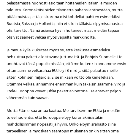
pelastamassa huonosti asioitaan hoitaneiden Italian ja muiden
taloutta. Koronakriisi niiden tilannetta pahensi entisestään, mutta
pitää muistaa, että jos korona olisi kohdellut pahiten esimerkiksi
Ruotsia, Saksaa ja Hollantia, niin ei silloin tällaista elpymisrahastoa
olisi tarvittu. Nämä asiansa hyvin hoitaneet maat meidän tapaan
olisivat saaneet velkaa myös vapailta markkinoilta.
Ja minua kyllä kiukuttaa myös se, että keskusta esimerkiksi
hehkuttaa pakettia loistavana juttuna Itä- ja Pohjois-Suomelle. He
unohtavat tässä populismissään, että me kuitenkin annamme ensin
ottamaamme velkarahaa EU:lle yli 6 mrd ja siitä palautuu meille
sitten kolmisen miljardia. Ei se mikään voitto ole kenellekään.
Otamme velkaa, annamme enemmän kuin takaisin saamme. Viro ja
Etelä-Eurooppa voivat juhlia pakettia voittona. He antavat paljon
vähemmän kuin saavat.
Mutta EU:n ei saa antaa kaatua. Me tarvitsemme EU:ta ja meidän
tulee huolehtia, että Eurooppa elpyy koronakriisistäkin
mahdollisimman nopeasti ja hyvin. Onko elpymisrahasto siinä
tarpeellinen ja myöskään sääntöjen mukainen onkin sitten oma