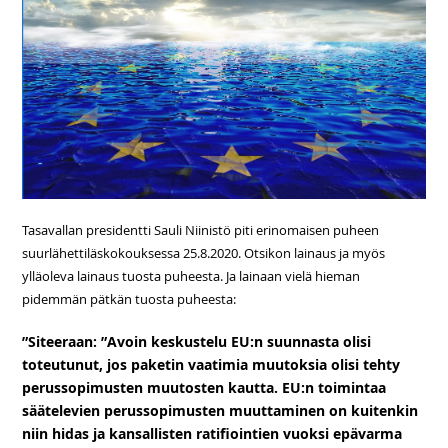
Tasavallan presidentti Sauli Niinistö piti erinomaisen puheen
suurlähettiläskokouksessa 25.8.2020. Otsikon lainaus ja myös
ylläoleva lainaus tuosta puheesta. Ja lainaan vielä hieman
pidemmän pätkän tuosta puheesta:
”Siteeraan: ”Avoin keskustelu EU:n suunnasta olisi
toteutunut, jos paketin vaatimia muutoksia olisi tehty
perussopimusten muutosten kautta. EU:n toimintaa
säätelevien perussopimusten muuttaminen on kuitenkin
niin hidas ja kansallisten ratifiointien vuoksi epävarma