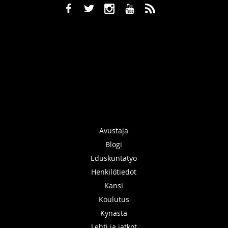
b
a
x
r
,
Avustaja
Blogi
Eduskuntatyö
Henkilötiedot
Kansi
Koulutus
Kynästä
Lehti ja jatkot