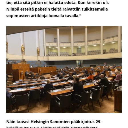
tie, että sitä pitkin ei haluttu edetä. Kun kiirekin oli.
Niinpä esteitä paketin tieltä raivattiin tulkitsemalla
sopimusten artikloja luovalla tavalla.”
Näin kuvasi Helsingin Sanomien pääkirjoitus 29.