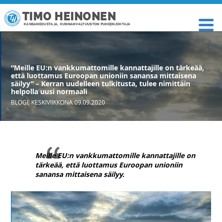
TIMO HEINONEN
KANSANEDUSTAJA, KUNNANVALTUUSTON PUHEENJOHTAJA
”Meille EU:n vankkumattomille kannattajille on tärkeää,
että luottamus Euroopan unioniin sanansa mittaisena
säilyy” – Kerran uudelleen tulkitusta, tulee nimittäin
helpolla uusi normaali
BLOGI
,
KESKIVIIKKONA 09.09.2020
Meille EU:n vankkumattomille kannattajille on
tärkeää, että luottamus Euroopan unioniin
sanansa mittaisena säilyy.