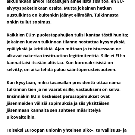
alkuunkaan arvioi ratkaisujen aineellista sisältöä, en EU-
elvytyspaketinkaan osalta. Mutta jokainen hetken
uustulkinta on kuitenkin jäänyt elämään. Tulkinnasta
onkin tullut sopimus.
Kaikkien EU:n puolestapuhujien tulisi kantaa tästä huolta;
jokainen luovan tulkinnan tilanne nostattaa kysymyksiä,
epäilyksiä ja kritiikkiä. Ajan mittaan ja toistuessaan ne
alkavat nakertaa instituution legitimiteettiä. Sille ei EU:n
kannattaisi itseään altistaa. Kun koronakriisistä on
selvitty, on aika tehdä paluu sääntöperusteisuuteen.
Kun kysytään, miksi tasavallan presidentti ottaa nämä
tulkinnan tien ja ne vaarat esille, vastaukseni on selvä.
Ensinnäkin EU:n keskeiset perussopimukset ovat
jäsenmaiden välisiä sopimuksia ja siis yksittäisen
jäsenmaan kannalta sen suhteen määrittelyä
ulkovaltoihin.
Toiseksi Euroopan unionin yhteinen ulko-, turvallisuus- ja