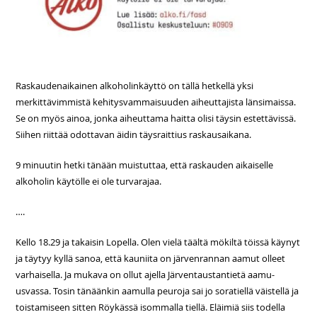
Raskaudenaikainen alkoholinkäyttö on tällä hetkellä yksi
merkittävimmistä kehitysvammaisuuden aiheuttajista länsimaissa.
Se on myös ainoa, jonka aiheuttama haitta olisi täysin estettävissä.
Siihen riittää odottavan äidin täysraittius raskausaikana.
9 minuutin hetki tänään muistuttaa, että raskauden aikaiselle
alkoholin käytölle ei ole turvarajaa.
….
Kello 18.29 ja takaisin Lopella. Olen vielä täältä mökiltä töissä käynyt
ja täytyy kyllä sanoa, että kauniita on järvenrannan aamut olleet
varhaisella. Ja mukava on ollut ajella Järventaustantietä aamu-
usvassa. Tosin tänäänkin aamulla peuroja sai jo soratiellä väistellä ja
toistamiseen sitten Röykässä isommalla tiellä. Eläimiä siis todella