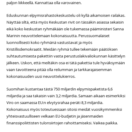
paljon liikkeellä. Kannattaa olla varovainen.
Eduskunnan elpymisrahastokeskustelu oli kyllä aikamoisen railakas.
Näyttää siltä, että myös Keskustan rivit on tässäkin asiassa sekaisin
eikä koko keskustan ryhmäkään ole tukemassa pääministeri Sanna
Marinin neuvottelemaan kokonaisuutta. Perussuomalaiset
luonnollisesti koko ryhmänä vastustavat ja myös
Kristillisdemokraatit. Meidän ryhmä tullee tekemään päätöksen
suhtautumisesta pakettiin vasta perustuslakivaliokunnan käsittelyn
jälkeen. Uskon, että meiltäkin osa ei tätä pakettia tule hyväksymään
vaan tavoitteena pitää olla reilumman ja tarkkarajaisemman
kokonaisuuden uusi neuvottelukierros.
Suomihan kustantaa tästä 750 miljardin elpymispaketista 6,6
miljardia ja saa takaisin vain 3,2 miljardia. Samaan aikaan esimerkiksi
Viro on saamassa EU:n elvytysrahaa peräti 8,3 miljardia.
Kokonaisuus myös toteutuessaan sitoisi meidät vuosikymmeniksi
yhteisvastuulliseen velkaan EU-budjetin ja jäsenmaiden
finanssipoliittisten tulonsiirtojen rahoittamiseksi. Vaikea paikka.