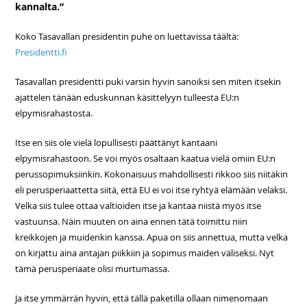
kannalta.”
Koko Tasavallan presidentin puhe on luettavissa täältä:
Presidentti.fi
Tasavallan presidentti puki varsin hyvin sanoiksi sen miten itsekin
ajattelen tänään eduskunnan käsittelyyn tulleesta EU:n
elpymisrahastosta.
Itse en siis ole vielä lopullisesti päättänyt kantaani
elpymisrahastoon. Se voi myös osaltaan kaatua vielä omiin EU:n
perussopimuksiinkin. Kokonaisuus mahdollisesti rikkoo siis niitäkin
eli perusperiaattetta siitä, että EU ei voi itse ryhtyä elämään velaksi.
Velka siis tulee ottaa valtioiden itse ja kantaa niistä myös itse
vastuunsa. Näin muuten on aina ennen tätä toimittu niin
kreikkojen ja muidenkin kanssa. Apua on siis annettua, mutta velka
on kirjattu aina antajan piikkiin ja sopimus maiden väliseksi. Nyt
tämä perusperiaate olisi murtumassa.
Ja itse ymmärrän hyvin, että tällä paketilla ollaan nimenomaan