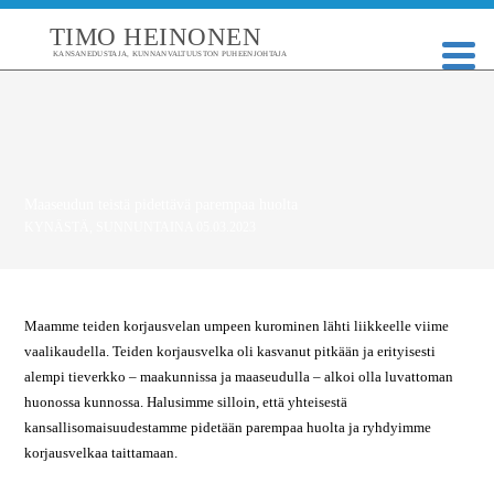
TIMO HEINONEN
KANSANEDUSTAJA, KUNNANVALTUUSTON PUHEENJOHTAJA
Maaseudun teistä pidettävä parempaa huolta
KYNÄSTÄ
,
SUNNUNTAINA 05.03.2023
Maamme teiden korjausvelan umpeen kurominen lähti liikkeelle viime
vaalikaudella. Teiden korjausvelka oli kasvanut pitkään ja erityisesti
alempi tieverkko – maakunnissa ja maaseudulla – alkoi olla luvattoman
huonossa kunnossa. Halusimme silloin, että yhteisestä
kansallisomaisuudestamme pidetään parempaa huolta ja ryhdyimme
korjausvelkaa taittamaan.