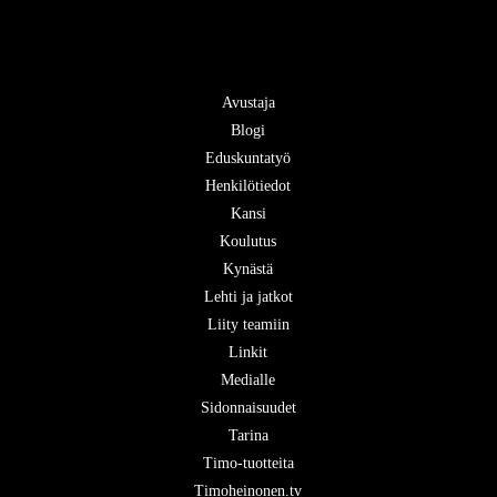
Avustaja
Blogi
Eduskuntatyö
Henkilötiedot
Kansi
Koulutus
Kynästä
Lehti ja jatkot
Liity teamiin
Linkit
Medialle
Sidonnaisuudet
Tarina
Timo-tuotteita
Timoheinonen.tv