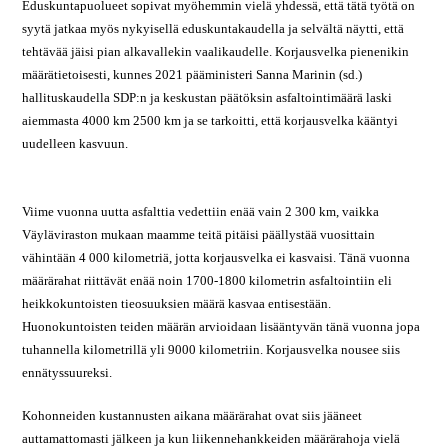
Eduskuntapuolueet sopivat myöhemmin vielä yhdessä, että tätä työtä on
syytä jatkaa myös nykyisellä eduskuntakaudella ja selvältä näytti, että
tehtävää jäisi pian alkavallekin vaalikaudelle. Korjausvelka pienenikin
määrätietoisesti, kunnes 2021 pääministeri Sanna Marinin (sd.)
hallituskaudella SDP:n ja keskustan päätöksin asfaltointimäärä laski
aiemmasta 4000 km 2500 km ja se tarkoitti, että korjausvelka kääntyi
uudelleen kasvuun.
Viime vuonna uutta asfalttia vedettiin enää vain 2 300 km, vaikka
Väyläviraston mukaan maamme teitä pitäisi päällystää vuosittain
vähintään 4 000 kilometriä, jotta korjausvelka ei kasvaisi. Tänä vuonna
määrärahat riittävät enää noin 1700-1800 kilometrin asfaltointiin eli
heikkokuntoisten tieosuuksien määrä kasvaa entisestään.
Huonokuntoisten teiden määrän arvioidaan lisääntyvän tänä vuonna jopa
tuhannella kilometrillä yli 9000 kilometriin. Korjausvelka nousee siis
ennätyssuureksi.
Kohonneiden kustannusten aikana määrärahat ovat siis jääneet
auttamattomasti jälkeen ja kun liikennehankkeiden määrärahoja vielä