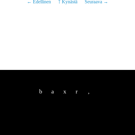
← Edellinen
￪ Kynästä
Seuraava →
b
a
x
r
,