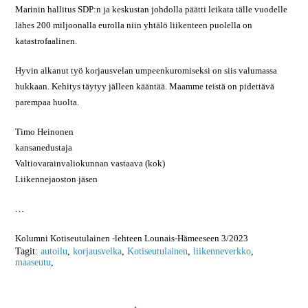
Marinin hallitus SDP:n ja keskustan johdolla päätti leikata tälle vuodelle
lähes 200 miljoonalla eurolla niin yhtälö liikenteen puolella on
katastrofaalinen.
Hyvin alkanut työ korjausvelan umpeenkuromiseksi on siis valumassa
hukkaan. Kehitys täytyy jälleen kääntää. Maamme teistä on pidettävä
parempaa huolta.
Timo Heinonen
kansanedustaja
Valtiovarainvaliokunnan vastaava (kok)
Liikennejaoston jäsen
…
Kolumni Kotiseutulainen -lehteen Lounais-Hämeeseen 3/2023
Tagit:
autoilu
,
korjausvelka
,
Kotiseutulainen
,
liikenneverkko
,
maaseutu
,