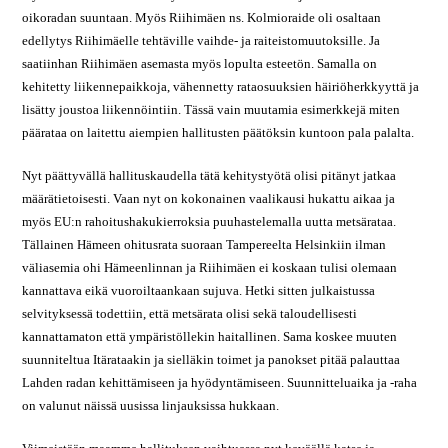
oikoradan suuntaan. Myös Riihimäen ns. Kolmioraide oli osaltaan
edellytys Riihimäelle tehtäville vaihde- ja raiteistomuutoksille. Ja
saatiinhan Riihimäen asemasta myös lopulta esteetön. Samalla on
kehitetty liikennepaikkoja, vähennetty rataosuuksien häiriöherkkyyttä ja
lisätty joustoa liikennöintiin. Tässä vain muutamia esimerkkejä miten
päärataa on laitettu aiempien hallitusten päätöksin kuntoon pala palalta.
Nyt päättyvällä hallituskaudella tätä kehitystyötä olisi pitänyt jatkaa
määrätietoisesti. Vaan nyt on kokonainen vaalikausi hukattu aikaa ja
myös EU:n rahoitushakukierroksia puuhastelemalla uutta metsärataa.
Tällainen Hämeen ohitusrata suoraan Tampereelta Helsinkiin ilman
väliasemia ohi Hämeenlinnan ja Riihimäen ei koskaan tulisi olemaan
kannattava eikä vuoroiltaankaan sujuva. Hetki sitten julkaistussa
selvityksessä todettiin, että metsärata olisi sekä taloudellisesti
kannattamaton että ympäristöllekin haitallinen. Sama koskee muuten
suunniteltua Itärataakin ja sielläkin toimet ja panokset pitää palauttaa
Lahden radan kehittämiseen ja hyödyntämiseen. Suunnitteluaika ja -raha
on valunut näissä uusissa linjauksissa hukkaan.