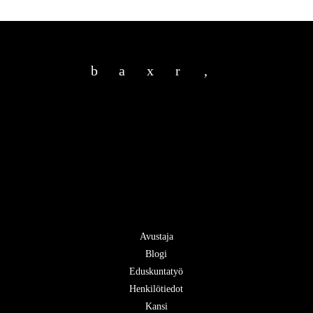
b
a
x
r
,
Avustaja
Blogi
Eduskuntatyö
Henkilötiedot
Kansi