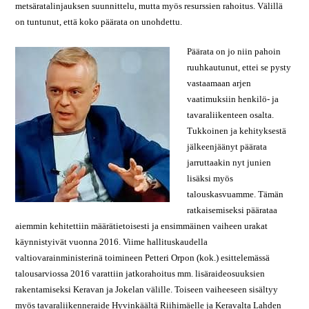
metsäratalinjauksen suunnittelu, mutta myös resurssien rahoitus. Välillä
on tuntunut, että koko päärata on unohdettu.
Päärata on jo niin pahoin
ruuhkautunut, ettei se pysty
vastaamaan arjen
vaatimuksiin henkilö- ja
tavaraliikenteen osalta.
Tukkoinen ja kehityksestä
jälkeenjäänyt päärata
jarruttaakin nyt junien
lisäksi myös
talouskasvuamme. Tämän
ratkaisemiseksi päärataa
aiemmin kehitettiin määrätietoisesti ja ensimmäinen vaiheen urakat
käynnistyivät vuonna 2016. Viime hallituskaudella
valtiovarainministerinä toimineen Petteri Orpon (kok.) esittelemässä
talousarviossa 2016 varattiin jatkorahoitus mm. lisäraideosuuksien
rakentamiseksi Keravan ja Jokelan välille. Toiseen vaiheeseen sisältyy
myös tavaraliikenneraide Hyvinkäältä Riihimäelle ja Keravalta Lahden