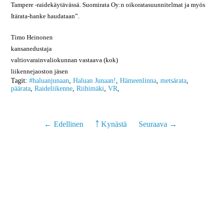
Tampere -raidekäytävässä. Suomirata Oy:n oikoratasuunnitelmat ja myös
Itärata-hanke haudataan”.
Timo Heinonen
kansanedustaja
valtiovarainvaliokunnan vastaava (kok)
liikennejaoston jäsen
Tagit:
#haluanjunaan
,
Haluan Junaan!
,
Hämeenlinna
,
metsärata
,
päärata
,
Raideliikenne
,
Riihimäki
,
VR
,
← Edellinen
￪ Kynästä
Seuraava →