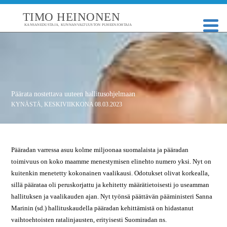
TIMO HEINONEN
KANSANEDUSTAJA, KUNNANVALTUUSTON PUHEENJOHTAJA
Päärata nostettava uuteen hallitusohjelmaan
KYNÄSTÄ
,
KESKIVIIKKONA 08.03.2023
Pääradan varressa asuu kolme miljoonaa suomalaista ja pääradan
toimivuus on koko maamme menestymisen elinehto numero yksi. Nyt on
kuitenkin menetetty kokonainen vaalikausi. Odotukset olivat korkealla,
sillä päärataa oli peruskorjattu ja kehitetty määrätietoisesti jo useamman
hallituksen ja vaalikauden ajan. Nyt työnsä päättävän pääministeri Sanna
Marinin (sd.) hallituskaudella pääradan kehittämistä on hidastanut
vaihtoehtoisten ratalinjausten, erityisesti Suomiradan ns.