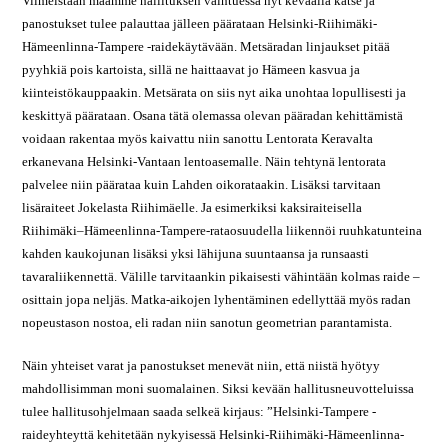
Viimeistään maamme hallituksen vaihtuessa nyt keväällä katse ja
panostukset tulee palauttaa jälleen päärataan Helsinki-Riihimäki-
Hämeenlinna-Tampere -raidekäytävään. Metsäradan linjaukset pitää
pyyhkiä pois kartoista, sillä ne haittaavat jo Hämeen kasvua ja
kiinteistökauppaakin. Metsärata on siis nyt aika unohtaa lopullisesti ja
keskittyä päärataan. Osana tätä olemassa olevan pääradan kehittämistä
voidaan rakentaa myös kaivattu niin sanottu Lentorata Keravalta
erkanevana Helsinki-Vantaan lentoasemalle. Näin tehtynä lentorata
palvelee niin päärataa kuin Lahden oikorataakin. Lisäksi tarvitaan
lisäraiteet Jokelasta Riihimäelle. Ja esimerkiksi kaksiraiteisella
Riihimäki–Hämeenlinna-Tampere-rataosuudella liikennöi ruuhkatunteina
kahden kaukojunan lisäksi yksi lähijuna suuntaansa ja runsaasti
tavaraliikennettä. Välille tarvitaankin pikaisesti vähintään kolmas raide –
osittain jopa neljäs. Matka-aikojen lyhentäminen edellyttää myös radan
nopeustason nostoa, eli radan niin sanotun geometrian parantamista.
Näin yhteiset varat ja panostukset menevät niin, että niistä hyötyy
mahdollisimman moni suomalainen. Siksi kevään hallitusneuvotteluissa
tulee hallitusohjelmaan saada selkeä kirjaus: ”Helsinki-Tampere -
raideyhteyttä kehitetään nykyisessä Helsinki-Riihimäki-Hämeenlinna-