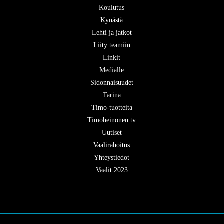
Koulutus
Kynästä
Lehti ja jatkot
Liity teamiin
Linkit
Medialle
Sidonnaisuudet
Tarina
Timo-tuotteita
Timoheinonen.tv
Uutiset
Vaalirahoitus
Yhteystiedot
Vaalit 2023