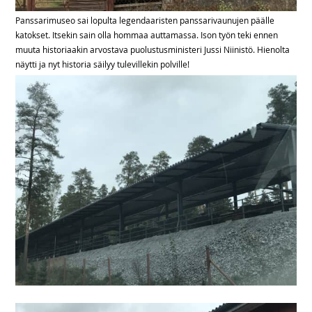
‪Panssarimuseo sai lopulta legendaaristen panssarivaunujen päälle
katokset. Itsekin sain olla hommaa auttamassa. Ison työn teki ennen
muuta historiaakin arvostava puolustusministeri Jussi Niinistö. Hienolta
näytti ja nyt historia säilyy tulevillekin polville!‬