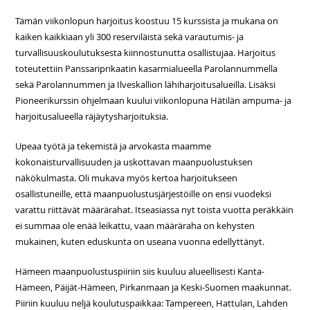
Tämän viikonlopun harjoitus koostuu 15 kurssista ja mukana on
kaiken kaikkiaan yli 300 reserviläistä sekä varautumis- ja
turvallisuuskoulutuksesta kiinnostunutta osallistujaa. Harjoitus
toteutettiin Panssariprikaatin kasarmialueella Parolannummella
sekä Parolannummen ja Ilveskallion lähiharjoitusalueilla. Lisäksi
Pioneerikurssin ohjelmaan kuului viikonlopuna Hätilän ampuma- ja
harjoitusalueella räjäytysharjoituksia.
Upeaa työtä ja tekemistä ja arvokasta maamme
kokonaisturvallisuuden ja uskottavan maanpuolustuksen
näkökulmasta. Oli mukava myös kertoa harjoitukseen
osallistuneille, että maanpuolustusjärjestöille on ensi vuodeksi
varattu riittävät määrärahat. Itseasiassa nyt toista vuotta peräkkäin
ei summaa ole enää leikattu, vaan määräraha on kehysten
mukainen, kuten eduskunta on useana vuonna edellyttänyt.
Hämeen maanpuolustuspiiriin siis kuuluu alueellisesti Kanta-
Hämeen, Päijät-Hämeen, Pirkanmaan ja Keski-Suomen maakunnat.
Piiriin kuuluu neljä koulutuspaikkaa: Tampereen, Hattulan, Lahden