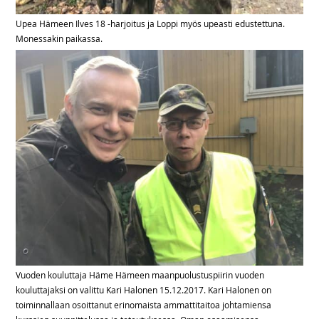
Upea Hämeen Ilves 18 -harjoitus ja Loppi myös upeasti edustettuna.
Monessakin paikassa.
Vuoden kouluttaja Häme Hämeen maanpuolustuspiirin vuoden
kouluttajaksi on valittu Kari Halonen 15.12.2017. Kari Halonen on
toiminnallaan osoittanut erinomaista ammattitaitoa johtamiensa