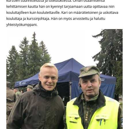
kurssien suunnittelussa ja toteutuksessa. Oman osaamisensa
kehittämisen kautta hän on kyennyt tarjoamaan uutta opittavaa niin
kouluttajilleen kuin koulutettaville. Kari on määrätietoinen ja uskottava
kouluttaja ja kurssinjohtaja. Hän on myös arvostettu ja haluttu
yhteistyökumppani.