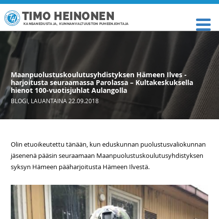
TIMO HEINONEN
KANSANEDUSTAJA, KUNNANVALTUUSTON PUHEENJOHTAJA
Maanpuolustuskoulutusyhdistyksen Hämeen Ilves -
harjoitusta seuraamassa Parolassa – Kultakeskuksella
hienot 100-vuotisjuhlat Aulangolla
BLOGI
,
LAUANTAINA 22.09.2018
Olin etuoikeutettu tänään, kun eduskunnan puolustusvaliokunnan
jäsenenä pääsin seuraamaan Maanpuolustuskoulutusyhdistyksen
syksyn Hämeen pääharjoitusta Hämeen Ilvestä.