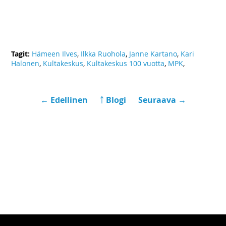
Tagit:
Hämeen Ilves
,
Ilkka Ruohola
,
Janne Kartano
,
Kari
Halonen
,
Kultakeskus
,
Kultakeskus 100 vuotta
,
MPK
,
← Edellinen
￪ Blogi
Seuraava →