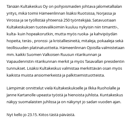
Tänään Kultakeskus Oy on pohjoismaiden johtava jalometallialan
yritys, mikä toimii Hämeenlinnan lisäksi Ruotsissa, Norjassa ja
Virossa ja se työllistää yhteensä 250 työntekijää. Satavuotiaan
Kultakeskuksen tuotevalikoimiin kuuluu nykyisin niin timantti-,
kulta- kuin hopeakorutkin, mutta myös ruoka- ja kahvipöydän
hopeita, teräs-, pronssi- ja kristalliesineitä, mitaleja, pokaaleja sekä
teollisuuden platinatuotteita. Hämeenlinnan Ojoisilla valmistetaan
mm. kaikki Suomen Valkoisen Ruusun ritarikunnan ja
Vapaudenristin ritarikunnan merkit ja myös Tasavallan presidentin
tunnukset. Lisäksi Kultakeskus valmistaa merkittävän osan myös
kaikista muista ansiomerkeistä ja palkitsemistuotteista.
Lämpimät onnittelut vielä Kultakeskukselle ja Ilkka Ruoholalle ja
Janne Kartanolle upeasta työstä ja hienoista juhlista. Kuntakeskus
näkyy suomalaisten juhlissa ja on näkynyt jo sadan vuoden ajan.
Nyt kello jo 23.15. Kiitos tästä päivästä.