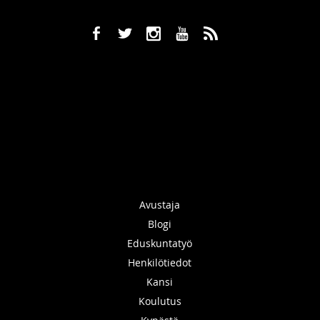
b
a
x
r
,
Avustaja
Blogi
Eduskuntatyö
Henkilötiedot
Kansi
Koulutus