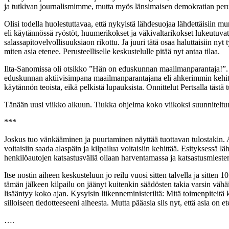
ja tutkivan journalismimme, mutta myös länsimaisen demokratian perusk
Olisi todella huolestuttavaa, että nykyistä lähdesuojaa lähdettäisiin 
eli käytännössä ryöstöt, huumerikokset ja väkivaltarikokset lukeutuv
salassapitovelvollisuuksiaon rikottu. Ja juuri tätä osaa haluttaisiin n
miten asia etenee. Perusteelliselle keskustelulle pitää nyt antaa tilaa.
Ilta-Sanomissa oli otsikko ”Hän on eduskunnan maailmanparantaja!”. T
eduskunnan aktiivisimpana maailmanparantajana eli ahkerimmin kehitys
käytännön teoista, eikä pelkistä lupauksista. Onnittelut Pertsalla tästä 
Tänään uusi viikko alkuun. Tiukka ohjelma koko viikoksi suunniteltun
***
Joskus tuo vänkääminen ja puurtaminen näyttää tuottavan tulostakin. Aa
voitaisiin saada alaspäin ja kilpailua voitaisiin kehittää. Esityksessä 
henkilöautojen katsastusväliä ollaan harventamassa ja katsastusmiesten
Itse nostin aiheen keskusteluun jo reilu vuosi sitten talvella ja sitte
tämän jälkeen kilpailu on jäänyt kuitenkin säädösten takia varsin vä
lisääntyy koko ajan. Kysyisin liikenneministeriltä: Mitä toimenpiteitä k
silloiseen tiedotteeseeni aiheesta. Mutta pääasia siis nyt, että asia on e
….