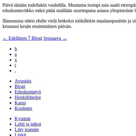
Päivä tänään todellakin vauhdilla. Muutama isompi asia saatii eteen
eduskuntaviikko mikä pitää sisällään suurimpana asiana yliopistolain 
Illansuussa sitten ehdin vielä hetkeksi mökillekin maalauspuuhiin ja s
kruunasi kesän ensimmäisen päivän.
← Edellinen
￪ Blogi
Seuraava →
b
a
x
r
,
Avustaja
Blogi
Eduskuntatyö
Henkilötiedot
Kansi
Koulutus
Kynästä
Lehti ja jatkot
Liity teamiin
Linkit