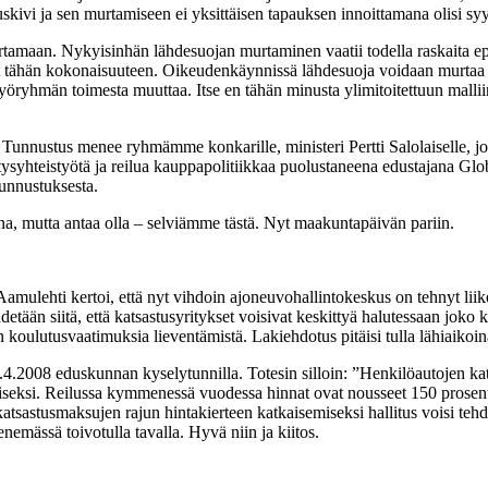
ivi ja sen murtamiseen ei yksittäisen tapauksen innoittamana olisi syy
murtamaan. Nykyisinhän lähdesuojan murtaminen vaatii todella raskaita ep
at tähän kokonaisuuteen. Oikeudenkäynnissä lähdesuoja voidaan murtaa m
yt työryhmän toimesta muuttaa. Itse en tähän minusta ylimitoitettuun malli
unnustus menee ryhmämme konkarille, ministeri Pertti Salolaiselle, jok
yhteistyötä ja reilua kauppapolitiikkaa puolustaneena edustajana Glob
tunnustuksesta.
a, mutta antaa olla – selviämme tästä. Nyt maakuntapäivän pariin.
mulehti kertoi, että nyt vihdoin ajoneuvohallintokeskus on tehnyt liikenn
lähdetään siitä, että katsastusyritykset voisivat keskittyä halutessaan jok
 koulutusvaatimuksia lieventämistä. Lakiehdotus pitäisi tulla lähiaikoin
n 10.4.2008 eduskunnan kyselytunnilla. Totesin silloin: ”Henkilöautojen k
häiseksi. Reilussa kymmenessä vuodessa hinnat ovat nousseet 150 prosen
atsastusmaksujen rajun hintakierteen katkaisemiseksi hallitus voisi tehdä, 
tenemässä toivotulla tavalla. Hyvä niin ja kiitos.