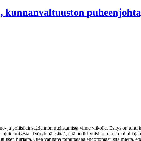
, kunnanvaltuuston puheenjohta
no- ja poliisilainsäädännön uudistamista viime viikolla. Esitys on tuhti
joittamisesta. Työryhmä esittää, että poliisi voisi jo murtaa toimittajan
llisen hurjalta. Olen vanhana toimittajana ehdottomasti sitä mieltä, että