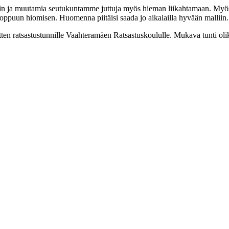
päin ja muutamia seutukuntamme juttuja myös hieman liikahtamaan. Myös
loppuun hiomisen. Huomenna piitäisi saada jo aikalailla hyvään malliin.
itten ratsastustunnille Vaahteramäen Ratsastuskoululle. Mukava tunti oli