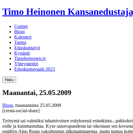
Timo Heinonen
Kansanedustaja
Uutiset
Blogi
Kalenteri
Tarina
Eduskuntatyö
Kynästä
Timoheinonen.tv
Yhteystiedot
Eduskuntavaalit 2023
Haku
Maanantai, 25.05.2009
Blogi
,
maanantaina 25.05.2009
[cresta-social-share]
Työrymä sai valmiiksi tuhatsivuisen esityksensä esitutkinta-, pakkokei
esille ja kummastuttaa. Kyse sanavapaudesta tai oikestaan sen kovasta ra
epäillyn Alpo Rusin vakoilujutun jälkimainingeista, mutta tuntuu kohtuu