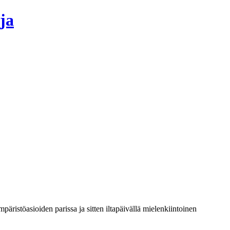
ja
mpäristöasioiden parissa ja sitten iltapäivällä mielenkiintoinen