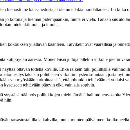
iten hienosti me kansanedustajat olemme lakia noudattaneet. Tai kuka on
aan jo kotona ja hieman pidempäänkin, mutta ei vielä. Tänään siis al
otan mielenkiinnolla ja innolla.
ken kokouksen yllättävän käänteen. Talvikelit ovat vaarallisia ja onnetto
töitä kotipöydän ääressä. Monenlaisia juttuja tällekin viikolle pienin vara
ää ottavan todella koville. Ehkä räikein tuki poliittisille valinnoille
maton esitys takaisin poliittisten virkanimitysten suuntaan, josta nyt n
enkään saa myöskään tarkoittaa sitä, että johonkin tehtävään ei voitais
n kyseiseen tehtävään pätevin eikä vain siis sopivin.
stä syystä siirtää pois poliitikkojen miehittämältä hallintoneuvostolta Yl
vä niin.
ävän ratsastustallilla ja kahvilla, mutta muuten päivä meni kotikoneell