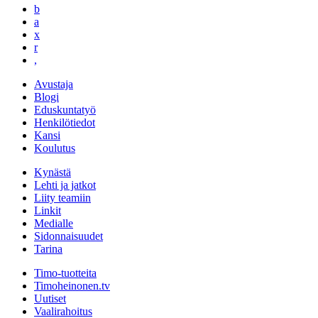
b
a
x
r
,
Avustaja
Blogi
Eduskuntatyö
Henkilötiedot
Kansi
Koulutus
Kynästä
Lehti ja jatkot
Liity teamiin
Linkit
Medialle
Sidonnaisuudet
Tarina
Timo-tuotteita
Timoheinonen.tv
Uutiset
Vaalirahoitus