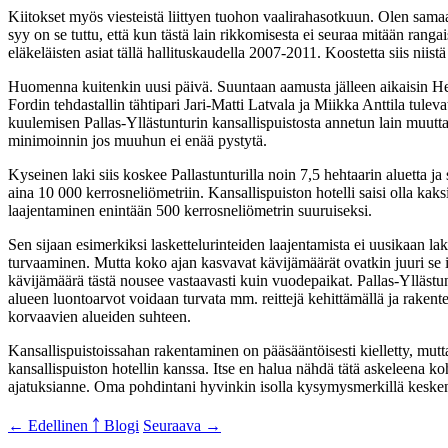
Kiitokset myös viesteistä liittyen tuohon vaalirahasotkuun. Olen samaa
syy on se tuttu, että kun tästä lain rikkomisesta ei seuraa mitään rang
eläkeläisten asiat tällä hallituskaudella 2007-2011. Koostetta siis niis
Huomenna kuitenkin uusi päivä. Suuntaan aamusta jälleen aikaisin Hel
Fordin tehdastallin tähtipari Jari-Matti Latvala ja Miikka Anttila tul
kuulemisen Pallas-Yllästunturin kansallispuistosta annetun lain muutta
minimoinnin jos muuhun ei enää pystytä.
Kyseinen laki siis koskee Pallastunturilla noin 7,5 hehtaarin aluetta ja
aina 10 000 kerrosneliömetriin. Kansallispuiston hotelli saisi olla kaksi
laajentaminen enintään 500 kerrosneliömetrin suuruiseksi.
Sen sijaan esimerkiksi laskettelurinteiden laajentamista ei uusikaan lak
turvaaminen. Mutta koko ajan kasvavat kävijämäärät ovatkin juuri se is
kävijämäärä tästä nousee vastaavasti kuin vuodepaikat. Pallas-Yllästun
alueen luontoarvot voidaan turvata mm. reittejä kehittämällä ja rakent
korvaavien alueiden suhteen.
Kansallispuistoissahan rakentaminen on pääsääntöisesti kielletty, mutta
kansallispuiston hotellin kanssa. Itse en halua nähdä tätä askeleena k
ajatuksianne. Oma pohdintani hyvinkin isolla kysymysmerkillä kesken ja
← Edellinen
￪ Blogi
Seuraava →