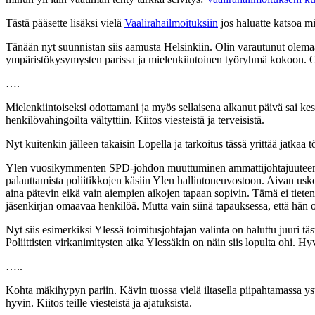
Tästä pääsette lisäksi vielä
Vaalirahailmoituksiin
jos haluatte katsoa m
Tänään nyt suunnistan siis aamusta Helsinkiin. Olin varautunut olem
ympäristökysymysten parissa ja mielenkiintoinen työryhmä kokoon. Od
….
Mielenkiintoiseksi odottamani ja myös sellaisena alkanut päivä sai kes
henkilövahingoilta vältyttiin. Kiitos viesteistä ja terveisistä.
Nyt kuitenkin jälleen takaisin Lopella ja tarkoitus tässä yrittää jatkaa 
Ylen vuosikymmenten SPD-johdon muuttuminen ammattijohtajuuteen näytt
palauttamista poliitikkojen käsiin Ylen hallintoneuvostoon. Aivan usko
aina pätevin eikä vain aiempien aikojen tapaan sopivin. Tämä ei tiet
jäsenkirjan omaavaa henkilöä. Mutta vain siinä tapauksessa, että hän o
Nyt siis esimerkiksi Ylessä toimitusjohtajan valinta on haluttu juuri tä
Poliittisten virkanimitysten aika Ylessäkin on näin siis lopulta ohi. Hy
…..
Kohta mäkihypyn pariin. Kävin tuossa vielä iltasella piipahtamassa yst
hyvin. Kiitos teille viesteistä ja ajatuksista.