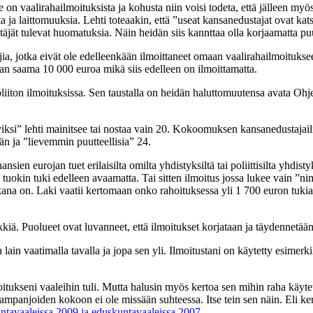
 on vaalirahailmoituksista ja kohusta niin voisi todeta, että jälleen myö
ita ja laittomuuksia. Lehti toteaakin, että ”useat kansanedustajat ovat kat
äjät tulevat huomatuksia. Näin heidän siis kannttaa olla korjaamatta puut
tajia, jotka eivät ole edelleenkään ilmoittaneet omaan vaalirahailmoitu
n saama 10 000 euroa mikä siis edelleen on ilmoittamatta.
liiton ilmoituksissa. Sen taustalla on heidän haluttomuutensa avata Ohje
iksi” lehti mainitsee tai nostaa vain 20. Kokoomuksen kansanedustajail
n ja ”lievemmin puutteellisia” 24.
n eurojan tuet erilaisilta omilta yhdistyksiltä tai poliittisilta yhdist
tuokin tuki edelleen avaamatta. Tai sitten ilmoitus jossa lukee vain ”nim
n takana on. Laki vaatii kertomaan onko rahoituksessa yli 1 700 euron t
kiä. Puolueet ovat luvanneet, että ilmoitukset korjataan ja täydennetään,
 lain vaatimalla tavalla ja jopa sen yli. Ilmoitustani on käytetty esimer
itukseni vaaleihin tuli. Mutta halusin myös kertoa sen mihin raha käyte
ampanjoiden kokoon ei ole missään suhteessa. Itse tein sen näin. Eli ke
untavaaleissa 2009 ja eduskuntavaaleissa 2007
.