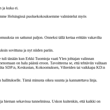
 ja kuka ei.
oitamme Helsingissä puoluekokouksemme valmistelut myös
muuksia on sattunut paljon. Onneksi tällä kertaa erittäin vakavilta
uksin sovittuna ja nyt niiden pariin.
 tuli tänään kun Erkki Tuomioja vaati Ylen johtajan valinnan
imenomaan on halu päästä eroon. Tavoitteena se, että tehtäviin valitaan
i valita SDP:n, Keskustan, Kokoomuksen, Vihreiden tai vaikkapa KD:n
en hallitukselle. Tämä minusta oikea suunta ja kannatettava linja.
a ja hieman sekavissa tunnelmissa. Uskon kuitenkin, että kaikki on