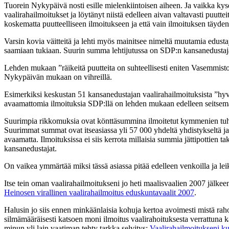
Tuorein Nykypäivä nosti esille mielenkiintoisen aiheen. Ja vaikka kyse
vaalirahailmoitukset ja löytänyt niistä edelleen aivan valtavasti puutte
koskematta puutteelliseen ilmoitukseen ja että vain ilmoituksen täydent
Varsin kovia väitteitä ja lehti myös mainitsee nimeltä muutamia edus
saamiaan tukiaan. Suurin summa lehtijutussa on SDP:n kansanedustaja
Lehden mukaan ”räikeitä puutteita on suhteellisesti eniten Vasemmisto
Nykypäivän mukaan on vihreillä.
Esimerkiksi keskustan 51 kansanedustajan vaalirahailmoituksista ”hyv
avaamattomia ilmoituksia SDP:llä on lehden mukaan edelleen seitsemä
Suurimpia rikkomuksia ovat könttäsummina ilmoitetut kymmenien tuhansie
Suurimmat summat ovat itseasiassa yli 57 000 yhdeltä yhdistykseltä ja 
avaamatta. Ilmoituksissa ei siis kerrota millaisia summia jättipottie
kansanedustajat.
On vaikea ymmärtää miksi tässä asiassa pitää edelleen venkoilla ja leik
Itse tein oman vaalirahailmoitukseni jo heti maalisvaalien 2007 jälkeen
Heinosen virallinen vaalirahailmoitus eduskuntavaalit 2007
.
Halusin jo siis ennen minkäänlaisia kohuja kertoa avoimesti mistä raho
silmämääräisesti katsoen moni ilmoitus vaalirahoituksesta verrattuna k
minun yli lain vaatiman tehty tarkka selvitys:
Vaalirahailmoitukseni k