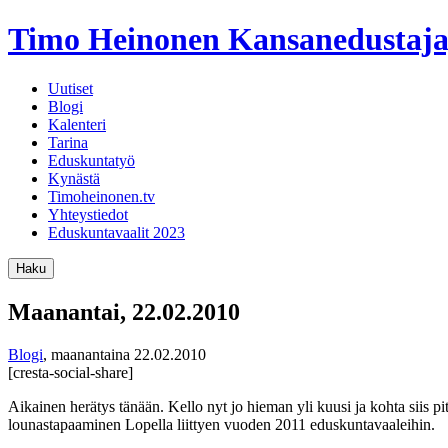
Timo Heinonen
Kansanedustaja
Uutiset
Blogi
Kalenteri
Tarina
Eduskuntatyö
Kynästä
Timoheinonen.tv
Yhteystiedot
Eduskuntavaalit 2023
Haku
Maanantai, 22.02.2010
Blogi
,
maanantaina 22.02.2010
[cresta-social-share]
Aikainen herätys tänään. Kello nyt jo hieman yli kuusi ja kohta siis pit
lounastapaaminen Lopella liittyen vuoden 2011 eduskuntavaaleihin.