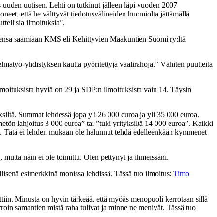
s uuden uutisen. Lehti on tutkinut jälleen läpi vuoden 2007
soneet, että he välttyvät tiedotusvälineiden huomiolta jättämällä
tellisia ilmoituksia”.
kseensa saamiaan KMS eli Kehittyvien Maakuntien Suomi ry:ltä
lmatyö-yhdistyksen kautta pyöritettyjä vaalirahoja.” Vähiten puutteita
moituksista hyviä on 29 ja SDP:n ilmoituksista vain 14. Täysin
yksiltä. Summat lehdessä jopa yli 26 000 euroa ja yli 35 000 euroa.
etön lahjoitus 3 000 euroa” tai ”tuki yrityksiltä 14 000 euroa”. Kaikki
ukia. Tätä ei lehden mukaan ole halunnut tehdä edelleenkään kymmenet
 mutta näin ei ole toimittu. Olen pettynyt ja ihmeissäni.
killisenä esimerkkinä monissa lehdissä. Tässä tuo ilmoitus:
Timo
ttiin. Minusta on hyvin tärkeää, että myöäs menopuoli kerrotaan sillä
rroin samantien mistä raha tulivat ja minne ne menivät. Tässä tuo