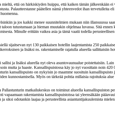
 mieltä, että on härkiskiyden huippu, että kaiken tämän jälkeenkään ei va
aistusta. Palautteestanne päätellen nämä yhteenvedot ihan tervetulleita e
tä huomenna.
sinkiin ja jos kaikki menee suunnitelmien mukaan niin illansuussa saa
evat taloon tutustumaan ja hieman muutakin ohjelmaa luvassa. Sitä ennen
misesta. Minulle erittäin vaikea asia ja tämä vaatii todella perusteelli
 siellä sijaitsevan nyt 130 paikkaisen hotellin laajentamista 250 paikkai
kerroksinen ja lisäksi ns. rakentamiselle rajatulla alueella sallittaisiin 
i sallisi ja lisäksi alueella nyt oleva asuntovaunualue poistettaisiin. L
oin mutta ja haaste. Kansallispuistossa käy jo nyt vuosittain noin 420 0
turin kansallispuisto on nykyisin jo maamme suosituin kansallispuisto ja
eiden kunnostamisella. Myös on tärkeää pohtia millaisia rajoituksia alue
 Pallastunturin matkailukeskus on toiminut alueella kansallispuiston per
ohti vapaamaan rakentamista kansallispuistoissa tai yleensäkään pääavauk
 siksi odotankin laajaa ja perusteellista asiantuntijakuulemista mielen