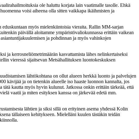
alirahailmoituksia ole haluttu korjata lain vaatimalle tasolle. Ehkä
li huomenna voisi aiheena olla sitten vaikkapa ikäihmisten ja
n eduskuntaan myös mielenkiintoisia vieraita. Rallin MM-sarjan
 kuitenkin päivällä aloitamme ympäristövaliokunnassa erittäin vaikean
sen asiantuntijakuulemisen ja pohdinnan ja myös vahinkojen
seksi ja kerrosneliömetrimäärän kasvattamista lähes nelinkertaiseksi
hotellin vieressä sijaitsevan Metsähallituksen luontokeskuksen
ain uudistamisen lähtökohtana on ollut alueen herkkä luonto ja palvelujen
00 kävijää ja on tietenkin alueelle iso haaste luonnon kannalta, jos
 tätä kautta myös hyvin kulunut. Jatkossa onkin erittäin tärkeää, että
 vielä vaatii ja miten esityksen kanssa on järkevää edetä mm.
ustamisesta lähtien ja siksi sillä on erityinen asema yhdessä Kolin
sena tällaiseen kehitykseen. Mielelläni kuulen tästäkin teidän
kiinnolla.