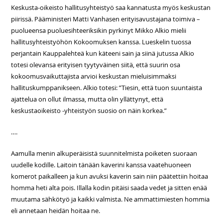
Keskusta-oikeisto hallitusyhteistyö saa kannatusta myös keskustan
piirissä. Pääministeri Matti Vanhasen erityisavustajana toimiva –
puolueensa puoluesihteeriksikin pyrkinyt Mikko Alkio mielii
hallitusyhteistyöhön Kokoomuksen kanssa. Lueskelin tuossa
perjantain Kauppalehteä kun käteeni sain ja siinä jutussa Alkio
totesi olevansa erityisen tyytyväinen siitä, että suurin osa
kokoomusvaikuttajista arvioi keskustan mieluisimmaksi
hallituskumppanikseen. Alkio totesi: ”Tiesin, että tuon suuntaista
ajattelua on ollut ilmassa, mutta olin yllättynyt, että
keskustaoikeisto -yhteistyön suosio on näin korkea.”
….
Aamulla menin alkuperäisistä suunnitelmista poiketen suoraan
uudelle kodille. Laitoin tänään kaverini kanssa vaatehuoneen
komerot paikalleen ja kun avuksi kaverin sain niin päätettiin hoitaa
homma heti alta pois. Illalla kodin pitäisi saada vedet ja sitten enää
muutama sähkötyö ja kaikki valmista. Ne ammattimiesten hommia
eli annetaan heidän hoitaa ne.