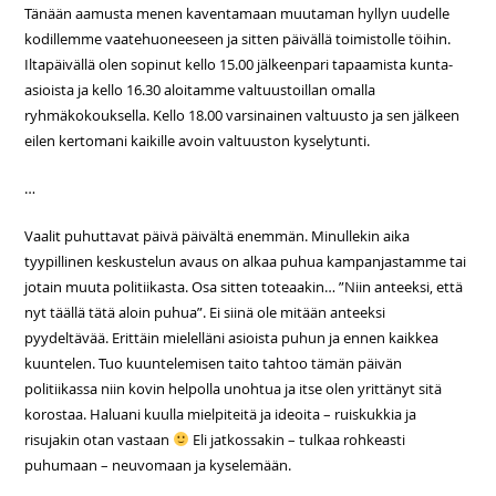
Tänään aamusta menen kaventamaan muutaman hyllyn uudelle
kodillemme vaatehuoneeseen ja sitten päivällä toimistolle töihin.
Iltapäivällä olen sopinut kello 15.00 jälkeenpari tapaamista kunta-
asioista ja kello 16.30 aloitamme valtuustoillan omalla
ryhmäkokouksella. Kello 18.00 varsinainen valtuusto ja sen jälkeen
eilen kertomani kaikille avoin valtuuston kyselytunti.
…
Vaalit puhuttavat päivä päivältä enemmän. Minullekin aika
tyypillinen keskustelun avaus on alkaa puhua kampanjastamme tai
jotain muuta politiikasta. Osa sitten toteaakin… ”Niin anteeksi, että
nyt täällä tätä aloin puhua”. Ei siinä ole mitään anteeksi
pyydeltävää. Erittäin mielelläni asioista puhun ja ennen kaikkea
kuuntelen. Tuo kuuntelemisen taito tahtoo tämän päivän
politiikassa niin kovin helpolla unohtua ja itse olen yrittänyt sitä
korostaa. Haluani kuulla mielpiteitä ja ideoita – ruiskukkia ja
risujakin otan vastaan
Eli jatkossakin – tulkaa rohkeasti
puhumaan – neuvomaan ja kyselemään.