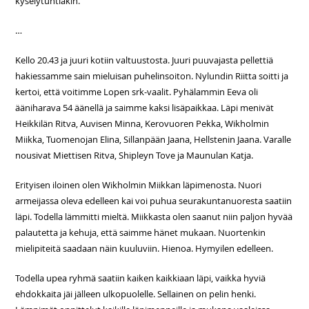
kyselytuntiakin.
…
Kello 20.43 ja juuri kotiin valtuustosta. Juuri puuvajasta pellettiä
hakiessamme sain mieluisan puhelinsoiton. Nylundin Riitta soitti ja
kertoi, että voitimme Lopen srk-vaalit. Pyhälammin Eeva oli
ääniharava 54 äänellä ja saimme kaksi lisäpaikkaa. Läpi menivät
Heikkilän Ritva, Auvisen Minna, Kerovuoren Pekka, Wikholmin
Miikka, Tuomenojan Elina, Sillanpään Jaana, Hellstenin Jaana. Varalle
nousivat Miettisen Ritva, Shipleyn Tove ja Maunulan Katja.
Erityisen iloinen olen Wikholmin Miikkan läpimenosta. Nuori
armeijassa oleva edelleen kai voi puhua seurakuntanuoresta saatiin
läpi. Todella lämmitti mieltä. Miikkasta olen saanut niin paljon hyvää
palautetta ja kehuja, että saimme hänet mukaan. Nuortenkin
mielipiteitä saadaan näin kuuluviin. Hienoa. Hymyilen edelleen.
Todella upea ryhmä saatiin kaiken kaikkiaan läpi, vaikka hyviä
ehdokkaita jäi jälleen ulkopuolelle. Sellainen on pelin henki.