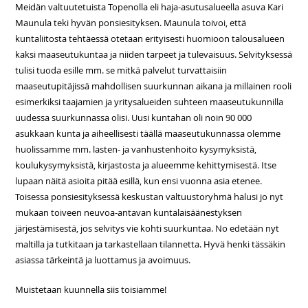
Meidän valtuutetuista Topenolla eli haja-asutusalueella asuva Kari
Maunula teki hyvän ponsiesityksen. Maunula toivoi, että
kuntaliitosta tehtäessä otetaan erityisesti huomioon talousalueen
kaksi maaseutukuntaa ja niiden tarpeet ja tulevaisuus. Selvityksessä
tulisi tuoda esille mm. se mitkä palvelut turvattaisiin
maaseutupitäjissä mahdollisen suurkunnan aikana ja millainen rooli
esimerkiksi taajamien ja yritysalueiden suhteen maaseutukunnilla
uudessa suurkunnassa olisi. Uusi kuntahan oli noin 90 000
asukkaan kunta ja aiheellisesti täällä maaseutukunnassa olemme
huolissamme mm. lasten- ja vanhustenhoito kysymyksistä,
koulukysymyksistä, kirjastosta ja alueemme kehittymisestä. Itse
lupaan näitä asioita pitää esillä, kun ensi vuonna asia etenee.
Toisessa ponsiesityksessä keskustan valtuustoryhmä halusi jo nyt
mukaan toiveen neuvoa-antavan kuntalaisäänestyksen
järjestämisestä, jos selvitys vie kohti suurkuntaa. No edetään nyt
maltilla ja tutkitaan ja tarkastellaan tilannetta. Hyvä henki tässäkin
asiassa tärkeintä ja luottamus ja avoimuus.
Muistetaan kuunnella siis toisiamme!