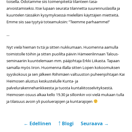
toisella. Odotamme siis toimenpiteitä tilanteen tasa-
arvoistamiseksi. Itse lupaan seurata tilannetta suurennuslasilla ja
kuuntelen tässäkin kysymyksessä mielelläni käyttäjien mietteitä.
Emme siis saa tyytyä toteamuksiin: ”Teemme parhaamme!”
…
Nyt vielä hieman tv:tä ja sitten nukkumaan. Huomenna aamulla
toimistolle töihin ja sitten puolilta päivin Hämeenlinnaan Talous-
seminaariin kuuntelemaan mm. pääjohtaja Erkki Liikasta. Tapaan
samalla myös Iiron. Huomenna illalla sitten Lopen kokoomuksen
syyskokous ja sen jälkeen Riihimäen valtuuston puheenjohtajan Kai
Heimosen alustus keskustelulle Kunta- ja
palvelurakennehankkeesta ja tuosta kuntaliitosselvityksestä.
Heimosen osuus alkaa kello 19.30 ja silloinkin voi vielä mukaan tulla
ja tilaisuus avoin yli puoluerajojen ja kuntarajojen
← Edellinen
￪ Blogi
Seuraava →