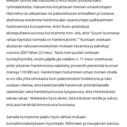
Meidän ryhmä teki valtuutettu Antti Rusin johdolla kaksi
ryhmäaloitetta. Haluamme korjattavan hieman omaishoitajien
tilannetta tai oikeastaan ne palautettavan entiselleen ja toisessa
aloitteessa esitämme hankinta-alan asiantuntijan palkkaamisen
harkitsemista kuntaamme. Antti Rusin pitämässä
aloitepuheenvuorossa korotamme mm. sitä, että ”Suurin kunnassa
rahaa käyttävä toimiala on hankintatoimi.” ”Kuntaan ostetaan
alustavan talousarvioesityksen mukaan tavaroita ja palveluja
vuonna 2007 lähes 22 meur. Tästä noin puolet ostetaan
kuntayhtymiltä, mutta jäljelle jää vieläkin n. 11 meur ostettavaa
joten jokainen hankinnoissa säästetty prosentti pienentää kunnan
menoja 110 000 eur. Hankintojen hoitaminen oman toimen ohella
ei voi olla yhtä tehokasta kuin päätoimisesti hoidettuna ja näin
voidaan olettaa, että keskittämällä hankinnat ammattilaiselle
säästetään sekä henkilötyövuosia työpanosta, että merkittävästi
selvää rahaa.” Mielestäni hyvä aloite. Siitä kiitokset Antille ja uskon,
että asia herättää kiinnostusta kunnassa.
Samalla kuntamme päätti myös lähteä mukaan
kuntaliitosselvitykseen Hyvinkään, Riihimäen ja Hausjärven kanssa.