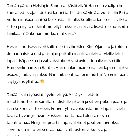
Tämän päivän Helsingin Sanomat käsittelivät Hämeen vaalipiirin
kansanedustajaehdokastilannetta. Lehdessä vielä arvuuteltiin Risto
Aution mukaan lähtöä Keskustan listalle. Kuulin asian jo reilu viikko
sitten ja nyt olenkin ihmetellyt miksi asiaa ei virallisesti ole uutisoitu
lainikaan? Onkohan mutkia matkassa?
Hesarin uutisessa veikkailtiin, että vihreiden Kirsi Ojansuu ja toinen
demarinaisista olisi putoajan paikalla maalisvaaleissa. Meille lehti
lupaili lisäpaikkaa ja vahvaksi nimeksi istuvien rinnalle nostettiin
Hämeenlinnan Sari Rautio. Hän olisikin mainio nainen läpimenijäksi
osaava, taitava ja fiksu. Niin mitä lehti sanoi minusta? No ei mitään.
Täytyy siis yllättää
Tänään sain työasiat hyvin tehtyä. Vielä yksi teidote
moottoriurheilun saralta lehdistölle jakoon ja sitten pukua päälle ja
illan kokouskierteeseen. Ennen ryhmäkokoustamme lupasin vielä
tavata hyvän ystäväni koskien muutamaa tulossa olevaa
tapahtumaa. Eli nyt nopeasti iltapäivälehdet ja sitten menoksi.
Tervetuloa muuten seuraamaan valtuuston kokousta ja