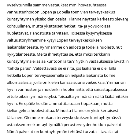
Kyselytunnilla saimme vastaukset mm. hoivasuhteesta
vanhustenhoidon Lopen ja Lopella toimivien terveyskeskus
kuntayhtymän yksiköiden osalta. Tilanne näyttää karkeasti olevanj
kohtuullinen, mutta yksittäiset hetket ilta- ja yövuoroissa
huolettavat. Panostusta tarvitaan. Toisessa kysymyksessä
valtuustoryhmämme kysyi Lopen terveyskeskuksen
lääkäritilanteesta. Ryhmämme on aidosti ja todella huolestunut
nykytilanteesta. Meitä ihmetyttää se, että miksi terkkarin
kuntayhtymä ei asiaa kuntoon laita?? Nytkin vastauksessa luvattiin
”tehdä paras”. Valitettavasti se ei riitä, jos lääkäriä ei ole. Tällä
hetkellä Lopen terveysasemalla on neljästä lääkäristä kolme
ulkomaalaisia, joilla on kielen kanssa suuria vaikeuksia. Ymmärrän
hyvin vanhusten ja muidenkin huolen siitä, että sairastapauksessa
ei tule oikein ymmärretyksi. Toisaalta ymmärrän näitä lääkäreitäkin
hyvin. En epäile heidän ammattitaitoaan tippakaan, mutta
kieliongelma huolestuttaa. Minusta tilanne on yksinkertaisesti
tällainen. Olemme mukana terveyskeskuksen kuntayhtymässä
ostaaksemme kuntayhtymältä perusterveydenhoidon palvelut.
Nämä palvelut on kuntayhtymän tehtävä turvata – tavalla tai