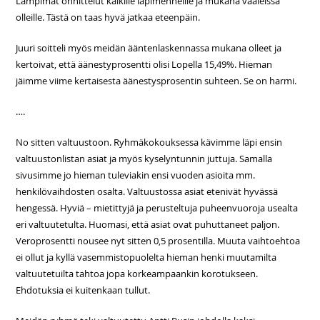
Lämpimät onnittelut kaikille läpimenneille ja mukana vaaleissa
olleille. Tästä on taas hyvä jatkaa eteenpäin.
Juuri soitteli myös meidän ääntenlaskennassa mukana olleet ja
kertoivat, että äänestyprosentti olisi Lopella 15,49%. Hieman
jäimme viime kertaisesta äänestysprosentin suhteen. Se on harmi.
….
No sitten valtuustoon. Ryhmäkokouksessa kävimme läpi ensin
valtuustonlistan asiat ja myös kyselyntunnin juttuja. Samalla
sivusimme jo hieman tuleviakin ensi vuoden asioita mm.
henkilövaihdosten osalta. Valtuustossa asiat etenivät hyvässä
hengessä. Hyviä – mietittyjä ja perusteltuja puheenvuoroja usealta
eri valtuutetulta. Huomasi, että asiat ovat puhuttaneet paljon.
Veroprosentti nousee nyt sitten 0,5 prosentilla. Muuta vaihtoehtoa
ei ollut ja kyllä vasemmistopuolelta hieman henki muutamilta
valtuutetuilta tahtoa jopa korkeampaankin korotukseen.
Ehdotuksia ei kuitenkaan tullut.