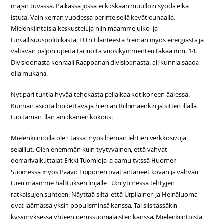
majan tuvassa. Paikassa jossa ei koskaan muulloin syödä eikä
istuta. Vain kerran vuodessa perinteisellä kevätlounaalla.
Mielenkiintoisia keskusteluja niin maamme ulko- ja
turvallisuuspolitiikasta, EU:n tilanteesta hieman myös energiasta ja
valtavan paljon upeita tarinoita vuosikymmenten takaa mm. 14.
Divisioonasta kenraali Raappanan divisioonasta. oli kunnia saada
olla mukana.
Nyt pari tuntia hyvää tehokasta peliaikaa kotikoneen ääressä.
Kunnan asioita hoidettava ja hieman Riihimäenkin ja sitten illalla
tuo tämän illan ainokainen kokous.
Mielenkiinnolla olen tässä myös hieman lehtien verkkosivuja
selaillut. Olen enemmän kuin tyytyväinen, että vahvat
demarivaikuttajat Erkki Tuomioja ja aamu-tv:ssä Huomen
Suomessa myös Paavo Lipponen ovat antaneet kovan ja vahvan
tuen maamme hallituksen linjalle EU:n ytimessä tehtyjen
ratkaisujen suhteen. Näyttää siltä, että Urpilainen ja Heinäluoma
ovat jäämässä yksin populisminsä kanssa. Tai siis tässäkin
kysymyksessä yhteen perussuomalaisten kanssa. Mielenkiintoista