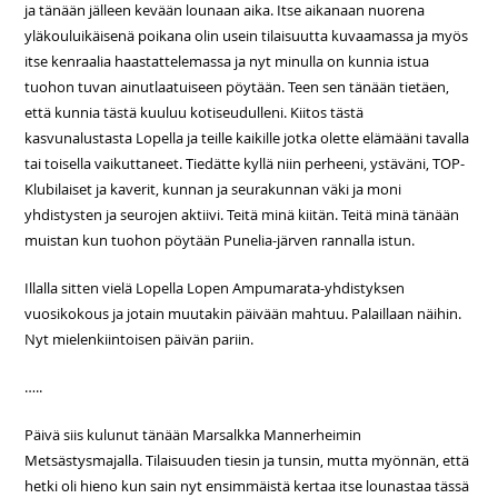
ja tänään jälleen kevään lounaan aika. Itse aikanaan nuorena
yläkouluikäisenä poikana olin usein tilaisuutta kuvaamassa ja myös
itse kenraalia haastattelemassa ja nyt minulla on kunnia istua
tuohon tuvan ainutlaatuiseen pöytään. Teen sen tänään tietäen,
että kunnia tästä kuuluu kotiseudulleni. Kiitos tästä
kasvunalustasta Lopella ja teille kaikille jotka olette elämääni tavalla
tai toisella vaikuttaneet. Tiedätte kyllä niin perheeni, ystäväni, TOP-
Klubilaiset ja kaverit, kunnan ja seurakunnan väki ja moni
yhdistysten ja seurojen aktiivi. Teitä minä kiitän. Teitä minä tänään
muistan kun tuohon pöytään Punelia-järven rannalla istun.
Illalla sitten vielä Lopella Lopen Ampumarata-yhdistyksen
vuosikokous ja jotain muutakin päivään mahtuu. Palaillaan näihin.
Nyt mielenkiintoisen päivän pariin.
…..
Päivä siis kulunut tänään Marsalkka Mannerheimin
Metsästysmajalla. Tilaisuuden tiesin ja tunsin, mutta myönnän, että
hetki oli hieno kun sain nyt ensimmäistä kertaa itse lounastaa tässä