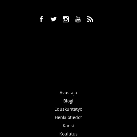
b
a
x
r
,
Avustaja
Blogi
Eduskuntatyö
Henkilötiedot
Kansi
Koulutus