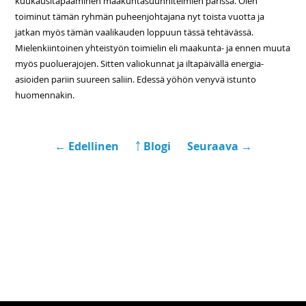
kuukausitapaaminen maakuntasuunnitelmien parissa. Olen
toiminut tämän ryhmän puheenjohtajana nyt toista vuotta ja
jatkan myös tämän vaalikauden loppuun tässä tehtävässä.
Mielenkiintoinen yhteistyön toimielin eli maakunta- ja ennen muuta
myös puoluerajojen. Sitten valiokunnat ja iltapäivällä energia-
asioiden pariin suureen saliin. Edessä yöhön venyvä istunto
huomennakin.
← Edellinen
￪ Blogi
Seuraava →