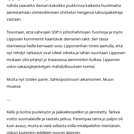
nähdä saavatko demari-kaksikko joukkonsa kaikesta huolimatta
äänestämään viimeviikkoisen uhittelun hengessä talouspaketteja
vastaan.
Toivotaan, että vahvojen SDP:n johtohahmojen Tuomioja ja myös
Lipposen kommentit kääntävät demarien takit. Sen tässä
tilanteessa heille kernaasti soisi. Lipponenhan totesi aamulla, että
nyt tehdyt ratkaisut ovat olleet oikeita ja tähän suuntaan Lipposen
mukaan olisi pitänyt jo itseasiassa aiemminkin kulkea. Lipponen
uskoi vakausjärjestelyjen mahdollisuuteen toimia.
Mutta nyt töiden pariin. Sähköpostivuori aikamoinen. Muun
muassa.
….
Kello jo kohta puolenyön ja jääkiekkopelikin jo jännitetty. Tärkeä
voitto suomalaisille ja taistelu jatkuu. Parempaa tämä jo paljon oli
kuin avaus, mutta ei vielä sellaista millä mitalipeleihin mentäisiin.
Uskon kuitenkin edelleen nuoriin leijoniin.