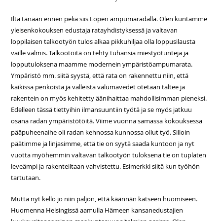
Ilta tänään ennen peliä siis Lopen ampumaradalla. Olen kuntamme
yleisenkokouksen edustaja ratayhdistyksessä ja valtavan
loppilaisen talkootyön tulos alkaa pikkuhiljaa olla loppusilausta
vaille valmis. Talkootöitä on tehty tuhansia miestyötunteja ja
lopputuloksena maamme modernein ympäristöampumarata.
Ympäristö mm. siitä syystä, että rata on rakennettu niin, että
kaikissa penkoista ja valleista valumavedet otetaan taltee ja
rakentein on myös kehitetty äänihaittaa mahdollisimman pieneksi.
Edelleen tässä tiettyihin ilmansuuntiin työtä ja se myös jatkuu
osana radan ympäristötöitä. Viime vuonna samassa kokouksessa
pääpuheenaihe oli radan kehnossa kunnossa ollut työ. Silloin
päätimme ja linjasimme, että tie on syytä saada kuntoon ja nyt
vuotta myöhemmin valtavan talkootyön tuloksena tie on tuplaten
leveämpi ja rakenteiltaan vahvistettu. Esimerkki siitä kun työhön
tartutaan.
Mutta nyt kello jo niin paljon, että käännän katseen huomiseen.
Huomenna Helsingissä aamulla Hämeen kansanedustajien