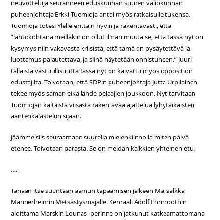
neuvotteluja seuranneen eduskunnan suuren valiokunnan
puheenjohtaja Erkki Tuomioja antoi myös ratkaisulle tukensa.
Tuomioja totesi Ylelle erittäin hyvin ja rakentavasti, että
”lähtökohtana meilläkin on ollut ilman muuta se, että tässä nyt on
kysymys niin vakavasta kriisistä, että tämä on pysäytettävä ja
luottamus palautettava, ja siinä näytetään onnistuneen.” Juuri
tällaista vastuullisuutta tässä nyt on kaivattu myös opposition
edustajilta. Toivotaan, että SDP:n puheenjohtaja Jutta Urpilainen
tekee myös saman eikä lähde pelaajien joukkoon. Nyt tarvitaan
Tuomiojan kaltaista viisasta rakentavaa ajattelua lyhytaikaisten
ääntenkalastelun sijaan.
Jäämme siis seuraamaan suurella mielenkiinnolla miten päivä
etenee. Toivotaan parasta. Se on meidän kaikkien yhteinen etu.
….
Tänään itse suuntaan aamun tapaamisen jälkeen Marsalkka
Mannerheimin Metsästysmajalle. Kenraali Adolf Ehrnroothin
aloittama Marskin Lounas -perinne on jatkunut katkeamattomana