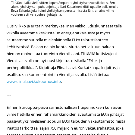
Tänään illalla vielä sitten Lopen Ampuratayhdistyksen vuosikokous. Sen
aluksi yhdistyksen puheenjohtaja Kari Kuparinen kiitti upealle solkikorulla
Eeva Saharia, joka toimi yhdistyksen perustamisesta lähtien aina viime
vuoteen asti varapuheenjohtajana.
Uusi viikko ja erittäin merkityksellinen viikko. Eduskunnassa tällä
viikolla avaamme keskustelun energiaratkaisuista ja myös
seuraamme suurella mielenkiinnolla EU:n taloustilanteen
kehittymistä. Palaan näihin kohta. Mutta heti alkuun haluan
hieman mainostaa tuoreinta Vierailijaani. Eli täällä kotisivujeni
Vierailija-sivulla on nyt uusi kirjoitus otsikolla ”Erhe- ja
perhepolitiikkaa”. Kirjoittaja Elina Laavi. Kurkatkaapa kirjoitus ja
osallistukaa kommentointiin Vierailija-sivulla. Lisää tietoa:
www.elinalaavi.kokoomus.info
.
….
Eilinen Eurooppa-päivä sai historiallisen huipennuksen kun aivan
viime hetkillä ennen rahamarkkinoiden avautumista EU:n johtajat
pääsivät yksimieliseen sopuun EU:n talouden vakauttamistoimista.
Päätös tarkoittaa laajan 750 miljardin euron vakausrahastoa, joka