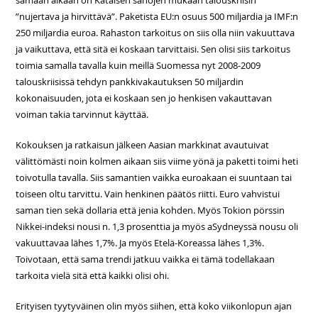
samaan aikaan on Kataisen sanojen mukaan talouskriisin
”nujertava ja hirvittävä”. Paketista EU:n osuus 500 miljardia ja IMF:n
250 miljardia euroa. Rahaston tarkoitus on siis olla niin vakuuttava
ja vaikuttava, että sitä ei koskaan tarvittaisi. Sen olisi siis tarkoitus
toimia samalla tavalla kuin meillä Suomessa nyt 2008-2009
talouskriisissä tehdyn pankkivakautuksen 50 miljardin
kokonaisuuden, jota ei koskaan sen jo henkisen vakauttavan
voiman takia tarvinnut käyttää.
Kokouksen ja ratkaisun jälkeen Aasian markkinat avautuivat
välittömästi noin kolmen aikaan siis viime yönä ja paketti toimi heti
toivotulla tavalla. Siis samantien vaikka euroakaan ei suuntaan tai
toiseen oltu tarvittu. Vain henkinen päätös riitti. Euro vahvistui
saman tien sekä dollaria että jenia kohden. Myös Tokion pörssin
Nikkei-indeksi nousi n. 1,3 prosenttia ja myös aSydneyssä nousu oli
vakuuttavaa lähes 1,7%. Ja myös Etelä-Koreassa lähes 1,3%.
Toivotaan, että sama trendi jatkuu vaikka ei tämä todellakaan
tarkoita vielä sitä että kaikki olisi ohi.
Erityisen tyytyväinen olin myös siihen, että koko viikonlopun ajan