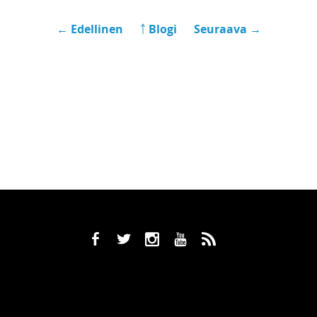
← Edellinen
￪ Blogi
Seuraava →
b
a
x
r
,