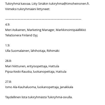
Tukiryhmä kasvaa. Liity Sinäkin tukiryhma@timoheinonen.fi.
Viimeksi tukiryhmääni liittyneet:
—————————————————————————
4.9:
Meri Asikainen, Marketing Manager, Markkinointipäällikkö
TeliaSonera Finland Oyj
1.9:
Ulla Suomalainen, lähihoitaja, Riihimäki
28.8:
Mari Niittunen, erityisopettaja, Hattula
Pipsa Keski-Rauska, luokanopettaja, Hattula
27.8:
Ismo Ala-Kauhaluoma, luokanopettaja, Janakkala
Täydellinen lista tukiryhmästä Tukiryhmä-sivulla.