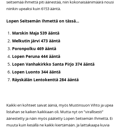
seitsemää ihmettä piti äänestää, niin kokonaisäänimäärä nousi
niinkin upeaksi kuin 6153 ääntä.
Lopen Seitsemän Ihmettä on tässä…
Marskin Maja 539 ääntä
Melkutin järvi 473 ääntä
Poronpolku 469 ääntä
Lopen Peruna 444 ääntä
Lopen Vanhakirkko Santa Pirjo 374 ääntä
Lopen Luonto 344 ääntä
Räyskälän Lentokenttä 284 ääntä
Kaikki eri kohteet saivat ääniä, myös Mustinsuon Vihto ja upea
listahan se kaiken kaikkiaan oli. Mutta nyt on ”virallisesti”
äänestetty ja näin myös päätetty Lopen Seitsemän Ihmettä. Ei
muuta kuin kesällä ne kaikki kiertämään. Ja laittakaapa kuvia