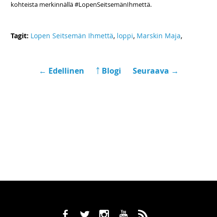
kohteista merkinnällä #LopenSeitsemänIhmettä.
Tagit:
Lopen Seitsemän Ihmettä
,
loppi
,
Marskin Maja
,
← Edellinen
￪ Blogi
Seuraava →
b
a
x
r
,