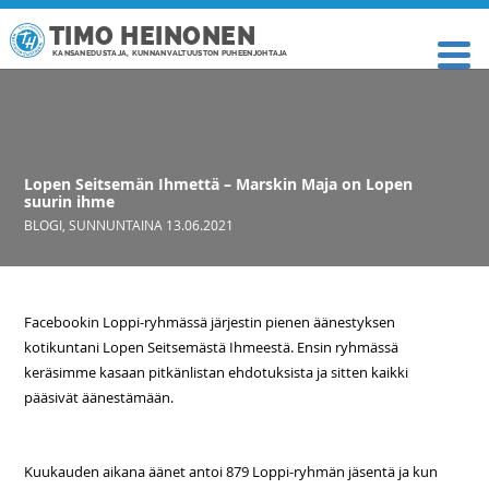
TIMO HEINONEN
KANSANEDUSTAJA, KUNNANVALTUUSTON PUHEENJOHTAJA
Lopen Seitsemän Ihmettä – Marskin Maja on Lopen
suurin ihme
BLOGI
,
SUNNUNTAINA 13.06.2021
Facebookin Loppi-ryhmässä järjestin pienen äänestyksen
kotikuntani Lopen Seitsemästä Ihmeestä. Ensin ryhmässä
keräsimme kasaan pitkänlistan ehdotuksista ja sitten kaikki
pääsivät äänestämään.
Kuukauden aikana äänet antoi 879 Loppi-ryhmän jäsentä ja kun