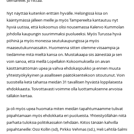
demareille. Jo riittää.
Nyt näyttää kuitenkin erittäin hyvälle. Helsingissä kisa on
kääntymässä jälleen meille ja myös Tampereelta kantautuu nyt
hyviä uutisia, että kokoomus olisi nousemassa Kalervo Kummolan
johdolla kaupungin suurimmaksi puolueeksi. Myös Turussa hyvä
pöhinä ja myös monessa seutukaupungissa ja myös
maaseutukunnassakin. Huomenna sitten olemme viisaampia ja
tiedämme mitä mieltä kansa on. Muistakaapa siis äänestää ja sen
voin sanoa, että meillä Lopellakin Kokoomuksella on aivan
käsittämättömän upea ja vahva ehdokasjoukko ja ennen muuta
yhteistyökykyinen ja asialliseen päätöksentekoon sitoutunut. Voin
suositella ketä tahansa meidän 31 tavallisen hyvästä loppilaisesta
ehdokkaasta. Toivottavasti voimme olla luottamuksenne arvoisia
tälläkin kertaa.
Ja oli myös upea huomata miten meidän tapahtumaamme tulivat
piipahtamaan myös ehdokkaita eri puolueista. Yhteistyöllähän niitä
parhaita tuloksia politiikassakin tehdään. Kiitos tänään kahvilla
piipahtaneille: Ossi Kollin (sd), Pirkko Vehmas (sd.), Heli Lehtilä-Salmi