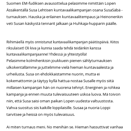
Suomen EM-fudiksen avausottelua pelasimme nimittäin Lopen
Ässäkentällä Susa Lehtisen kuntavaalikampanjan osana SusaSäbä -
turnauksen. Hauska ja erilainen kuntavaalitempaus ja Heinonenkin
veti Susan käskystä tennarit jalkaan ja Huhkaja-hupparin päälle.
Riihimäellä myös onnistunut kuntavaalikampanjan päätöspäivä. Kiitos
riksulaiset! Oli kiva ja kunnia saada tehdä teidänkin kanssa
kuntavaalikampanjaanne! Yhdessä ja yhteistyöllä!
Pelasimme kolmihenkisin joukkuein pienen sählyturnauksen
ulkokentällämme ja juttelimme vielä hieman kuntavaaleista ja
urheilusta. Susa on ehdokkaistamme nuorin, mutta ei
kokemattomin ja täytyy kyllä hattua nostaa Susalle myös siitä
millaisen kampanjan hän on nuorena tehnyt. Energinen ja rohkea
kampanja ja ennen muuta tulevaisuuteen uskoa luova. Mä toivon
niin, että Susa saisi oman paikan Lopen uudesta valtuustosta.
Vahva suositus siis kaikille loppilaisille. Susaa ja nuoria Loppi
tarvitsee ja heissä on myös tulevaisuus.
Ai miten turnaus meni. No menihän se. Hieman hassuttivat vanhaa