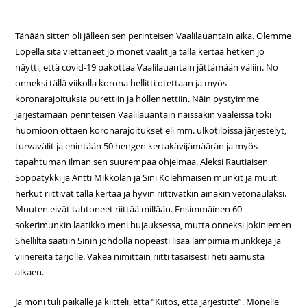
Tänään sitten oli jälleen sen perinteisen Vaalilauantain aika. Olemme
Lopella sitä viettäneet jo monet vaalit ja tällä kertaa hetken jo
näytti, että covid-19 pakottaa Vaalilauantain jättämään väliin. No
onneksi tällä viikolla korona hellitti otettaan ja myös
koronarajoituksia purettiin ja höllennettiin. Näin pystyimme
järjestämään perinteisen Vaalilauantain näissäkin vaaleissa toki
huomioon ottaen koronarajoitukset eli mm. ulkotiloissa järjestelyt,
turvavälit ja enintään 50 hengen kertakävijämäärän ja myös
tapahtuman ilman sen suurempaa ohjelmaa. Aleksi Rautiaisen
Soppatykki ja Antti Mikkolan ja Sini Kolehmaisen munkit ja muut
herkut riittivät tällä kertaa ja hyvin riittivätkin ainakin vetonaulaksi.
Muuten eivät tahtoneet riittää millään. Ensimmäinen 60
sokerimunkin laatikko meni hujauksessa, mutta onneksi Jokiniemen
Shelliltä saatiin Sinin johdolla nopeasti lisää lämpimiä munkkeja ja
viinereitä tarjolle. Väkeä nimittäin riitti tasaisesti heti aamusta
alkaen.
Ja moni tuli paikalle ja kiitteli, että ”Kiitos, että järjestitte”. Monelle