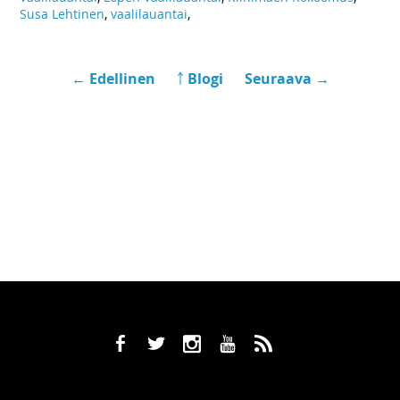
Susa Lehtinen
,
vaalilauantai
,
← Edellinen
￪ Blogi
Seuraava →
b
a
x
r
,