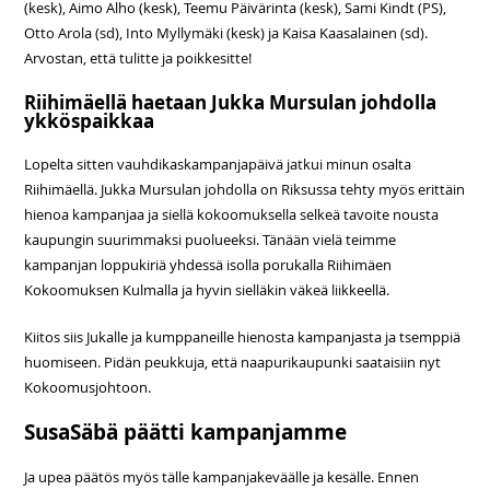
(kesk), Aimo Alho (kesk), Teemu Päivärinta (kesk), Sami Kindt (PS),
Otto Arola (sd), Into Myllymäki (kesk) ja Kaisa Kaasalainen (sd).
Arvostan, että tulitte ja poikkesitte!
Riihimäellä haetaan Jukka Mursulan johdolla
ykköspaikkaa
Lopelta sitten vauhdikaskampanjapäivä jatkui minun osalta
Riihimäellä. Jukka Mursulan johdolla on Riksussa tehty myös erittäin
hienoa kampanjaa ja siellä kokoomuksella selkeä tavoite nousta
kaupungin suurimmaksi puolueeksi. Tänään vielä teimme
kampanjan loppukiriä yhdessä isolla porukalla Riihimäen
Kokoomuksen Kulmalla ja hyvin sielläkin väkeä liikkeellä.
Kiitos siis Jukalle ja kumppaneille hienosta kampanjasta ja tsemppiä
huomiseen. Pidän peukkuja, että naapurikaupunki saataisiin nyt
Kokoomusjohtoon.
SusaSäbä päätti kampanjamme
Ja upea päätös myös tälle kampanjakeväälle ja kesälle. Ennen