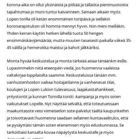
korona-aika on ollut yksinäistä ja pitkää ja tällaista pienimuotoista
tapahtumaa jo moni tuntui kaivanneen. Samaan aikaan myös
Lopen torilla oli kesän ensimmäinen toripäivä ja sielläkin
koronarajoituksin oli homma mennyt hyvin. Niin meni meilläkin.
Yhden kerran käytiin hetken lähellä tuota 50 hengen
ensimmäiskävijämäärää, mutta muuten tasaisesti paikalla väkeä 35-
45 välillä ja hernerokka maistui ja kahvit jälkkäriksi.
Monta hyvää keskustelua ja monta tärkeää asiaa tänäänkin esille.
Lupasimmekin niitä eteenpäin viedä, jos huomenna vaaleissa
valtakirjaa loppilaisilta saamme. Keskusteluissa tänään mm.
vanhustenhoidon vaikea hoitajatilanne ja vanhenevat tilat,
koulujen ja Lopen Lukion tulevaisuus, laajakaistahankkeet,
yritystontit ja kunnan Tonnilla tontti -kampanja ja myös soten
vaikutukset Lopelle. Nyt näyttää selvältä, että toteutuessaan
maakuntasote veisi viimeisetkin sote-palvelut täältä kaupunkeihin
ja toivottavasti huomenna saadaan sellainen kuntavaalitulos, että
se pysäyttäisi tämän soten etenemisen myös eduskunnassa. Se
tarkoittaisi kansalta kovaa näpäytystä keskustalle ja myös