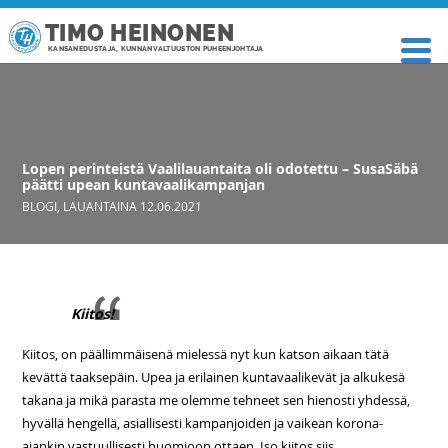
TIMO HEINONEN
KANSANEDUSTAJA, KUNNANVALTUUSTON PUHEENJOHTAJA
Lopen perinteistä Vaalilauantaita oli odotettu – SusaSäbä
päätti upean kuntavaalikampanjan
BLOGI
,
LAUANTAINA 12.06.2021
Kiitos!
Kiitos, on päällimmäisenä mielessä nyt kun katson aikaan tätä
kevättä taaksepäin. Upea ja erilainen kuntavaalikevät ja alkukesä
takana ja mikä parasta me olemme tehneet sen hienosti yhdessä,
hyvällä hengellä, asiallisesti kampanjoiden ja vaikean korona-
ajankin vastuullisesti huomioon ottaen. Iso kiitos siis.