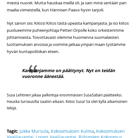
miestä nuoret. Mutta hauskaa meillä oli. Ja sain minä sentään pari
maalia viimeistellä, kun Hännisen Paavo hyvin tarjoili.
Nyt sanon siis: Kiitos! Kiitos tästä upeasta kampanjasta. Ja iso kiitos
puolueemme puheenjohtaja Petteri Orpolle koko orkesterimme
johtamisesta. Toivottavasti olemme huomenna suomalaisten
luottamuksen arvoisia ja voimme jatkaa ympäri maan työtämme
hyvän kuntapolitiikan eteen.
Kampanjamme on päättynyt. Nyt on teidän
vuoronne äänestää.
Susa Lehtinen jakaa palkintoja ensimmäisen SusaSäbän päätteeksi.
Hauska turnausilta saatiin aikaan. Kiitos Susa! Sä olet kyllä aikamoinen
tekijä.
Tagit:
Jukka Mursula
,
Kokoomuksen Kulma
,
Kokoomuksen
Vaalilauantai
,
Lopen Vaalilauantai
,
Riihimäen Kokoomus
,