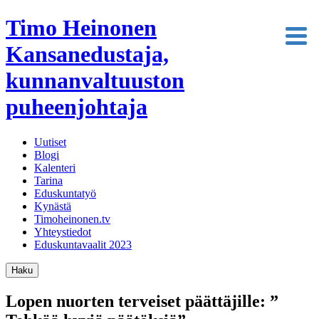
Timo Heinonen
Kansanedustaja,
kunnanvaltuuston
puheenjohtaja
Uutiset
Blogi
Kalenteri
Tarina
Eduskuntatyö
Kynästä
Timoheinonen.tv
Yhteystiedot
Eduskuntavaalit 2023
Haku
Lopen nuorten terveiset päättäjille: ”