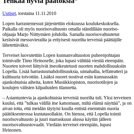
Tehkää hyviä päätöksiä”
Uutiset
,
torstaina 11.11.2010
Lopen harrastemessut järjestettiin elokuussa koulukeskuksella.
Paikalla oli myös nuorisovaltuusto omalla ständillään nuoriso-
ohjaaja Marjo Niittymäen johdolla. Samalla nuorisovaltuutetut
keräsivät messuvierailta ja erityisesti nuorilta terveisiä päättäjille
lähetettäväksi.
Terveiset luovutettiin Lopen kunnanvaltuuston puheenjohtajan
toimivalle Timo Heinoselle, joka lupasi välittää viestiä eteenpäin.
Nuorten toiveet liittyivät itseoikeutetusti nuorten mahdollisuuksiin
Lopella. Lisää harrastusmahdollisuuksia, uimahallia, leffateatteri ja
kulttuuria toivottiin. Lisäksi nuoret nostivat esiin kunnassakin
ajankohtaisia aiheita, kuten Musiikkiopiston, nuorisotilojen ja
koulujen välisten kilpailuiden tilannetta.
– Asiantuntevia ja ajankohtaisia terveisiä nuorilta tuli. Yksi terveinen
kuului, että ”tulkaa välillä itse katsomaan, miltä elämä näyttää”, ja on
aivan totta, että meidän täytyisi kuulla entistä enemmän nuoria
päätöksenteossa kuntatasollakin. On hienoa, että Lopella toimii
nuorisovaltuusto ja juuri marraskuun alussa käytiin jälleen
nuorisovaltuustovaalit. Viedään terveiset eteenpäin, lupasi
Heinonen.