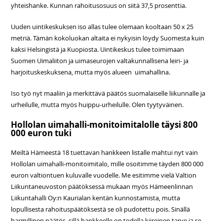
yhteishanke. Kunnan rahoitusosuus on siitä 37,5 prosenttia.
Uuden uintikeskuksen iso allas tulee olemaan kooltaan 50 x 25
metriä. Tämän kokoluokan altaita ei nykyisin löydy Suomesta kuin
kaksi Helsingistä ja Kuopiosta. Uintikeskus tulee toimimaan
Suomen Uimaliiton ja uimaseurojen valtakunnallisena leiri- ja
harjoituskeskuksena, mutta myös alueen uimahallina.
Iso työ nyt maaliin ja merkittävä päätös suomalaiselle liikunnalle ja
urheilulle, mutta myös huippu-urheilulle. Olen tyytyväinen.
Hollolan uimahalli-monitoimitalolle täysi 800
000 euron tuki
Meiltä Hämeestä 18 tuettavan hankkeen listalle mahtui nyt vain
Hollolan uimahalli-monitoimitalo, mille osoitimme täyden 800 000
euron valtiontuen kuluvalle vuodelle. Me esitimme vielä Valtion
Liikuntaneuvoston päätöksessä mukaan myös Hämeenlinnan
Liikuntahalli Oy:n Kaurialan kentän kunnostamista, mutta
lopullisesta rahoituspäätöksestä se oli pudotettu pois. Sinällä
harmillinen päätös, sillä hankkeelle on todella kiireinen tarve ja se