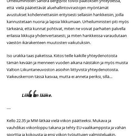
Urheiluministeri Sandra Bergqvist toivoi päätöksen yhteydessä,
että vielä päätettävät aluehallintovirastojen myöntämät
avustukset kohdennettaisiin erityisesti sellaisiin hankkeisiin, joilla
kannustetaan nuoria ja lapsia liikkumaan. Urheiluministeri piti myös
tärkeänä, että kunnat pohtivat, miten ne voivat parhaiten palvella
erilaisia liikkujia yhdenvertaisesti, ja miten hankkeissa varaudutaan
väestön ikärakenteen muutosten vaikutuksiin.
Iso urakka taas paketissa. Kiitos teille kaikille yhteydenotoista
tämän kevään ja menneen vuoden aikana näistäkin ja myös muista
Valtion Liikuntaneuvoston asioihin liittyvistä yhteydenotoista.
Vaikeuskerroin tässä kasvaa, mutta ei anneta periksi, sillä…
Liike on lääke.
….
Kello 22.35 ja MM-lätkää vielä viikon päätteeksi. Mukava ja
vauhdikas viikonloppu takana ja tehty EU-vaalikamppista ja vähän
sporttia ja kokousta ja ensi viikon työjuttujen valmisteluakin.