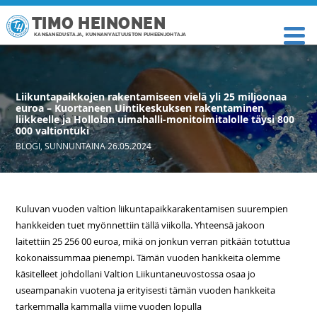
TIMO HEINONEN
KANSANEDUSTAJA, KUNNANVALTUUSTON PUHEENJOHTAJA
Liikuntapaikkojen rakentamiseen vielä yli 25 miljoonaa
euroa – Kuortaneen Uintikeskuksen rakentaminen
liikkeelle ja Hollolan uimahalli-monitoimitalolle täysi 800
000 valtiontuki
BLOGI
,
SUNNUNTAINA 26.05.2024
Kuluvan vuoden valtion liikuntapaikkarakentamisen suurempien
hankkeiden tuet myönnettiin tällä viikolla. Yhteensä jakoon
laitettiin 25 256 00 euroa, mikä on jonkun verran pitkään totuttua
kokonaissummaa pienempi. Tämän vuoden hankkeita olemme
käsitelleet johdollani Valtion Liikuntaneuvostossa osaa jo
useampanakin vuotena ja erityisesti tämän vuoden hankkeita
tarkemmalla kammalla viime vuoden lopulla