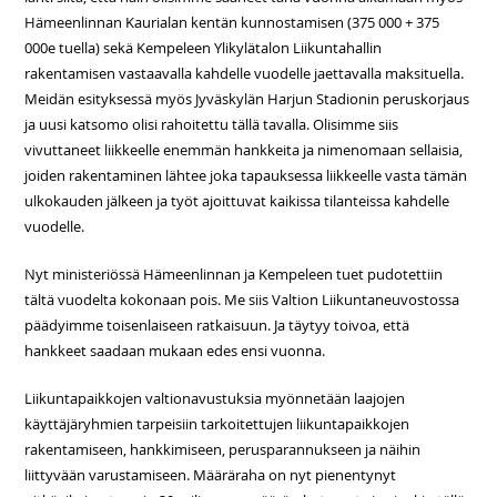
Hämeenlinnan Kaurialan kentän kunnostamisen (375 000 + 375
000e tuella) sekä Kempeleen Ylikylätalon Liikuntahallin
rakentamisen vastaavalla kahdelle vuodelle jaettavalla maksituella.
Meidän esityksessä myös Jyväskylän Harjun Stadionin peruskorjaus
ja uusi katsomo olisi rahoitettu tällä tavalla. Olisimme siis
vivuttaneet liikkeelle enemmän hankkeita ja nimenomaan sellaisia,
joiden rakentaminen lähtee joka tapauksessa liikkeelle vasta tämän
ulkokauden jälkeen ja työt ajoittuvat kaikissa tilanteissa kahdelle
vuodelle.
Nyt ministeriössä Hämeenlinnan ja Kempeleen tuet pudotettiin
tältä vuodelta kokonaan pois. Me siis Valtion Liikuntaneuvostossa
päädyimme toisenlaiseen ratkaisuun. Ja täytyy toivoa, että
hankkeet saadaan mukaan edes ensi vuonna.
Liikuntapaikkojen valtionavustuksia myönnetään laajojen
käyttäjäryhmien tarpeisiin tarkoitettujen liikuntapaikkojen
rakentamiseen, hankkimiseen, perusparannukseen ja näihin
liittyvään varustamiseen. Määräraha on nyt pienentynyt