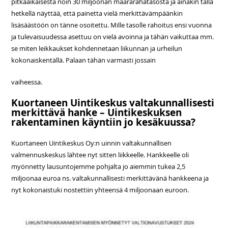
pitkäaikaisesta noin 30 miljoonan määrärahatasosta ja ainakin tällä
hetkellä näyttää, että painetta vielä merkittävämpäänkin
lisäsäästöön on tänne osoitettu. Mille tasolle rahoitus ensi vuonna
ja tulevaisuudessa asettuu on vielä avoinna ja tähän vaikuttaa mm.
se miten leikkaukset kohdennetaan liikunnan ja urheilun
kokonaiskentällä. Palaan tähän varmasti jossain
vaiheessa.
Kuortaneen Uintikeskus valtakunnallisesti
merkittävä hanke – Uintikeskuksen
rakentaminen käyntiin jo kesäkuussa?
Kuortaneen Uintikeskus Oy:n uinnin valtakunnallisen
valmennuskeskus lähtee nyt sitten liikkeelle. Hankkeelle oli
myönnetty lausuntojemme pohjalta jo aiemmin tukea 2,5
miljoonaa euroa ns. valtakunnallisesti merkittävänä hankkeena ja
nyt kokonaistuki nostettiin yhteensä 4 miljoonaan euroon.