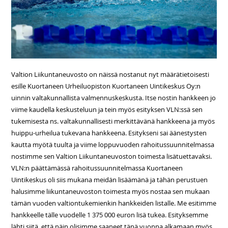
Valtion Liikuntaneuvosto on näissä nostanut nyt määrätietoisesti
esille Kuortaneen Urheiluopiston Kuortaneen Uintikeskus Oy:n
uinnin valtakunnallista valmennuskeskusta. Itse nostin hankkeen jo
viime kaudella keskusteluun ja tein myös esityksen VLN:ssä sen
tukemisesta ns. valtakunnallisesti merkittävänä hankkeena ja myös
huippu-urheilua tukevana hankkeena. Esitykseni sai äänestysten
kautta myötä tuulta ja viime loppuvuoden rahoitussuunnitelmassa
nostimme sen Valtion Liikuntaneuvoston toimesta lisätuettavaksi.
VLN:n päättämässä rahoitussuunnitelmassa Kuortaneen
Uintikeskus oli siis mukana meidän lisäämänä ja tähän perustuen
halusimme liikuntaneuvoston toimesta myös nostaa sen mukaan
tämän vuoden valtiontukemienkin hankkeiden listalle. Me esitimme
hankkeelle tälle vuodelle 1 375 000 euron lisä tukea. Esityksemme
lähti siitä, että näin olisimme saaneet tänä vuonna alkamaan myös