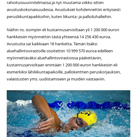
rahoitussuunnitelmassa ja nyt muutama viikko sitten
avustuskokonaisuudessa. Avustukset kohdennettiin erityisesti
perusliikuntapaikkoihin, kuten liikunta- ja palloiluhalleihin.
Näihin ns. isompiin eli kustannusarvioltaan yli 1 200 000 euron
hankkeisiin myönnettiin tästä yhteensä 14 256 430 euroa.
Avustusta sai kaikkiaan 18 hanketta. Tämän lisäksi
aluehallintovirastoille osoitettiin 10 999 570 euroa edelleen
myönnettäväksi aluehallintovirastoissa päätettäviin,
kustannusarvioltaan enintään 1 200 000 euron hankkeisiin eli
esimerkiksi lähiliikuntapaikoille, pallokenttien peruskorjauksiin,
valaistusten yms. uudistamiseen ja muiden vastaaviin.