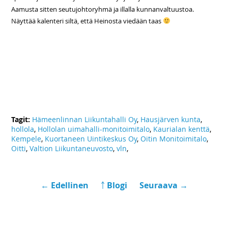
Aamusta sitten seutujohtoryhmä ja illalla kunnanvaltuustoa.
Näyttää kalenteri siltä, että Heinosta viedään taas
Tagit:
Hämeenlinnan Liikuntahalli Oy
,
Hausjärven kunta
,
hollola
,
Hollolan uimahalli-monitoimitalo
,
Kaurialan kenttä
,
Kempele
,
Kuortaneen Uintikeskus Oy
,
Oitin Monitoimitalo
,
Oitti
,
Valtion Liikuntaneuvosto
,
vln
,
← Edellinen
￪ Blogi
Seuraava →