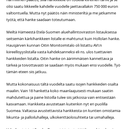
olisi saatu liikkeelle kahdelle vuodelle jaettavallakin 750 000 euron
valtiontuella. Mutta nyt päätös näin ministeriltä ja me jatkamme
työtä, että hanke saadaan toteutumaan.
Meiltä Hämeestä Etelä-Suomen aluehallintoviraston listauksessa
seitsemän kärkihankkeen listalle ei mahtunut kuin Hollolan hanke.
Hausjärven kunnan Oitin Monitoimitalo oli listattu AVI:n
kiireellisyyslistalla vasta kahdeksanneksi eli ns. ulos tuettavien
hankkeiden listalta. Oitin hanke on äärimmäisen kannettava ja
tärkeä ja toivottavasti se saadaan myös mukaan ensi vuodelle. Työ
tämän eteen siis jatkuu.
Mutta kokonaisuus tältä vuodelta saatu isojen hankkeiden osalta
maaliin. Vain 18 hanketta koko maanlaajuisesti mukaan saatiin
mahdutettua ja paine listoilla tulee siis jatkossa vain entisestään
kasvamaan. Hankkeita avustetaan kuitenkin nyt eri puolilla
Suomea. Valtaosa avustettavista hankkeista on kuntien omistamia
liikunta- ja palloiluhalleja, ulkokenttäolosuhteita tai uimahalleja.