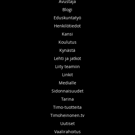
Avustaja
Blogi
Eduskuntatyö
Henkilötiedot
Kansi
Koulutus
Kynästä
Lehti ja jatkot
Liity teamiin
Linkit
Medialle
Sidonnaisuudet
Tarina
Timo-tuotteita
Timoheinonen.tv
Uutiset
Vaalirahoitus