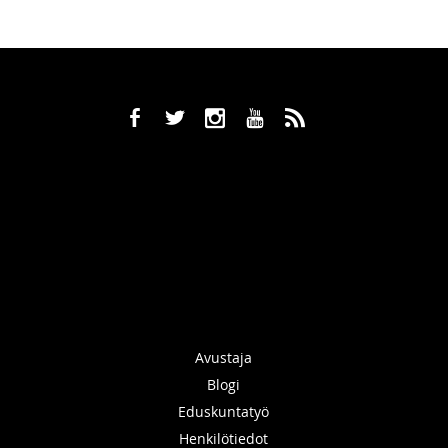
b
a
x
r
,
Avustaja
Blogi
Eduskuntatyö
Henkilötiedot