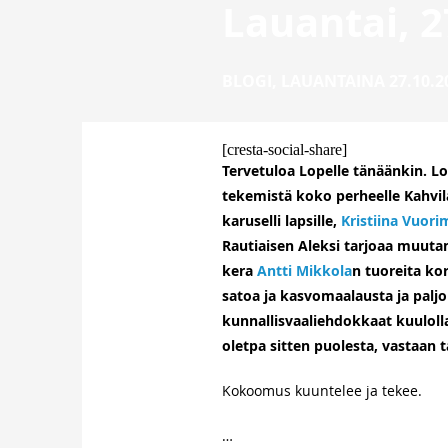
Lauantai, 2
BLOGI
,
LAUANTAINA 27.10.2
[cresta-social-share]
Tervetuloa Lopelle tänäänkin. L
tekemistä koko perheelle Kahvila
karuselli lapsille,
Kristiina Vuori
Rautiaisen Aleksi tarjoaa muut
kera
Antti Mikkola
n tuoreita k
satoa ja kasvomaalausta ja palj
kunnallisvaaliehdokkaat kuuloll
oletpa sitten puolesta, vastaan tai
Kokoomus kuuntelee ja tekee.
…