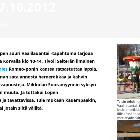
7.10.2012
012
open suuri Vaalilauantai -tapahtuma tarjoaa
 Korvalla klo 10-14. Tivoli Seiterän ilmainen
mies
Romeo-ponin kanssa ratsastuttaa lapsia,
aman sata annosta hernerokkaa ja kahvin
orvapuusteja. Mikkolan Suoramyynnin syksyn
on muuta. Ja tottakai Lopen
a ja tavattavissa. Tule mukaan kauempaakin,
Taisin tehdä lo
Vaalilauantai 
 jotain siltä väliltä.
koskaan mikään
fiilis tässä ta
yhteistyöhenki