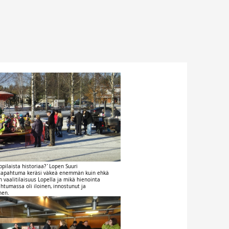
ppilaista historiaa?`Lopen Suuri
-tapahtuma keräsi väkeä enemmän kuin ehkä
 vaalitilaisuus Lopella ja mikä hienointa
pahtumassa oli iloinen, innostunut ja
nen.