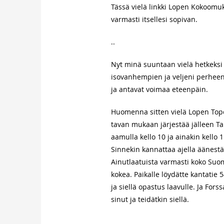
Tässä vielä linkki Lopen Kokoom
varmasti itsellesi sopivan.
..
Nyt minä suuntaan vielä hetkeksi
isovanhempien ja veljeni perheen
ja antavat voimaa eteenpäin.
Huomenna sitten vielä Lopen Top
tavan mukaan järjestää jälleen Tar
aamulla kello 10 ja ainakin kello 
Sinnekin kannattaa ajella äänest
Ainutlaatuista varmasti koko Su
kokea. Paikalle löydätte kantatie 5
ja siellä opastus laavulle. Ja Fo
sinut ja teidätkin siellä.