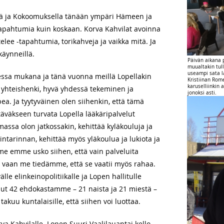
ssä ja Kokoomuksella tänään ympäri Hämeen ja
ahtumia kuin koskaan. Korva Kahvilat avoinna
lee -tapahtumia, torikahveja ja vaikka mitä. Ja
käynneillä.
Päivän aikana p
muualtakin tull
useampi sata la
eessa mukana ja tänä vuonna meillä Lopellakin
Kristiinan Rome
karuselliinkin
 yhteishenki, hyvä yhdessä tekeminen ja
jonoksi asti.
a. Ja tyytyväinen olen siihenkin, että tämä
täväkseen turvata Lopella lääkäripalvelut
massa olon jatkossakin, kehittää kyläkouluja ja
intarinnan, kehittää myös yläkoulua ja lukiota ja
me emme usko siihen, että vain palveluita
a vaan me tiedämme, että se vaatii myös rahaa.
e elinkeinopolitiikalle ja Lopen hallitulle
nut 42 ehdokastamme – 21 naista ja 21 miestä –
takuu kuntalaisille, että siihen voi luottaa.
a Kahvilalle. Lopen Suuri Vaalilauantai kello