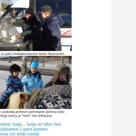
i ja jakoi ehdokkaistamme Aleksi Rautiainen.
n urakoida perheen pienimpien pollena koko
Neljä tuntia ja ”mies” niin ahkerana