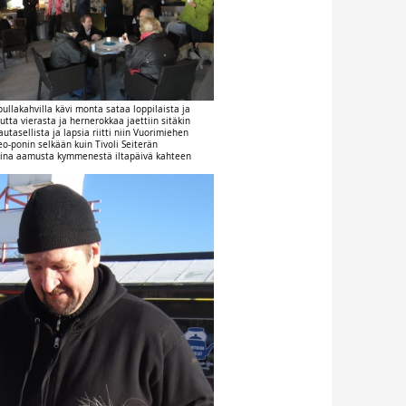
ullakahvilla kävi monta sataa loppilaista ja
utta vierasta ja hernerokkaa jaettiin sitäkin
utasellista ja lapsia riitti niin Vuorimiehen
o-ponin selkään kuin Tivoli Seiterän
 aina aamusta kymmenestä iltapäivä kahteen