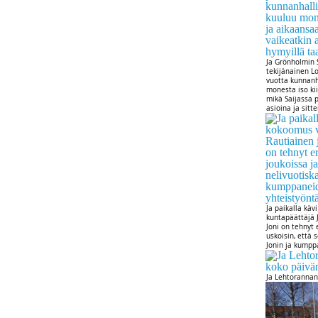
Ja Grönholmin S
tekijänainen L
vuotta kunnanh
monesta iso kii
mikä Saijassa p
asioina ja sitt
Ja paikalla kä
kuntapäättäjä 
Joni on tehnyt 
uskoisin, että 
Jonin ja kumpp
Ja Lehtorannan 