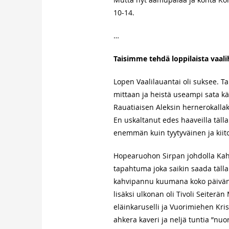
10-14.
…
Taisimme tehdä loppilaista vaalih
Lopen Vaalilauantai oli suksee. 
mittaan ja heistä useampi sata kä
Rauatiaisen Aleksin hernerokallaki
En uskaltanut edes haaveilla tälla
enemmän kuin tyytyväinen ja kiito
Hopearuohon Sirpan johdolla Kahvi
tapahtuma joka saikin saada tälla
kahvipannu kuumana koko päivän 
lisäksi ulkonan oli Tivoli Seiterä
eläinkaruselli ja Vuorimiehen Kr
ahkera kaveri ja neljä tuntia ”nu