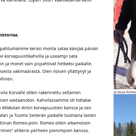
istoriaa.
Tapahtumamme keräsi monta sataa kävijää päivän
vi korvapuustikahvilla ja useampi sata
n ja monet vain piipahtivat hetkeksi paikalle.
isesta väkimäärästä. Olen iloisen yllättynyt ja
llinen.
la Korvalle olikin rakennettu sellainen
Ja tässä Romeo
isen vastaanoton. Kahvilassamme oli tottakai
Mikkolan Antin korvapuustien kanssa ja sen
n Mari ja Tuomo Seiterän paikalle tuomana lasten
istiinan Romeo-poni. Romeo olikin aikamoisen
orimies” ahkeroi perheen pienimpien kanssa.