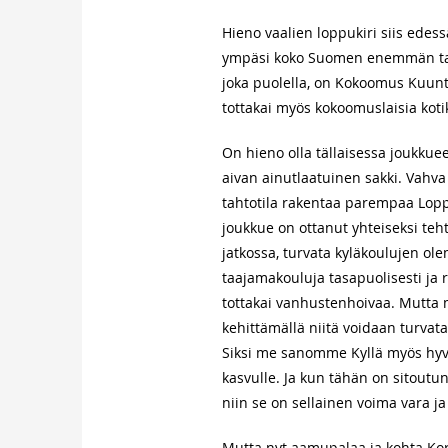
Hieno vaalien loppukiri siis ede
ympäsi koko Suomen enemmän tap
joka puolella, on Kokoomus Kuunte
tottakai myös kokoomuslaisia koti
On hieno olla tällaisessa joukku
aivan ainutlaatuinen sakki. Vahva
tahtotila rakentaa parempaa Loppe
joukkue on ottanut yhteiseksi teh
jatkossa, turvata kyläkoulujen ole
taajamakouluja tasapuolisesti ja r
tottakai vanhustenhoivaa. Mutta 
kehittämällä niitä voidaan turvat
Siksi me sanomme Kyllä myös hyväll
kasvulle. Ja kun tähän on sitoutu
niin se on sellainen voima vara ja 
Mutta nyt aamupalaa ja kohta Korv