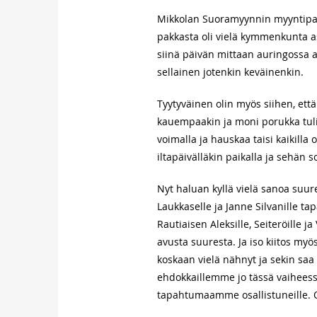
Mikkolan Suoramyynnin myyntipaik
pakkasta oli vielä kymmenkunta 
siinä päivän mittaan auringossa aiv
sellainen jotenkin keväinenkin.
Tyytyväinen olin myös siihen, et
kauempaakin ja moni porukka tul
voimalla ja hauskaa taisi kaikilla o
iltapäivälläkin paikalla ja sehän s
Nyt haluan kyllä vielä sanoa suur
Laukkaselle ja Janne Silvanille 
Rautiaisen Aleksille, Seiteröille 
avusta suuresta. Ja iso kiitos my
koskaan vielä nähnyt ja sekin saa 
ehdokkaillemme jo tässä vaiheessa 
tapahtumaamme osallistuneille. Oli