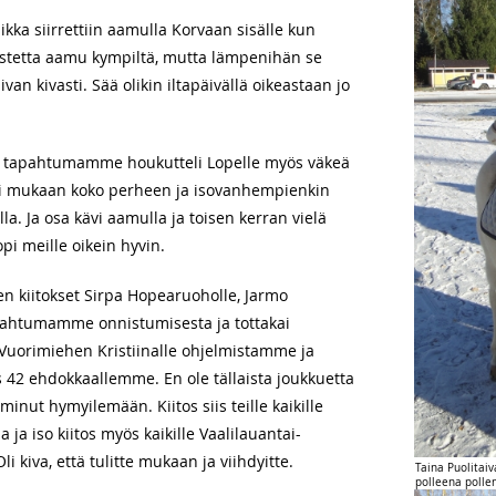
ka siirrettiin aamulla Korvaan sisälle kun
astetta aamu kympiltä, mutta lämpenihän se
an kivasti. Sää olikin iltapäivällä oikeastaan jo
tä tapahtumamme houkutteli Lopelle myös väkeä
i mukaan koko perheen ja isovanhempienkin
lla. Ja osa kävi aamulla ja toisen kerran vielä
opi meille oikein hyvin.
en kiitokset Sirpa Hopearuoholle, Jarmo
tapahtumamme onnistumisesta ja tottakai
ja Vuorimiehen Kristiinalle ohjelmistamme ja
ös 42 ehdokkaallemme. En ole tällaista joukkuetta
minut hymyilemään. Kiitos siis teille kaikille
ja iso kiitos myös kaikille Vaalilauantai-
 kiva, että tulitte mukaan ja viihdyitte.
Taina Puolitai
polleena polle