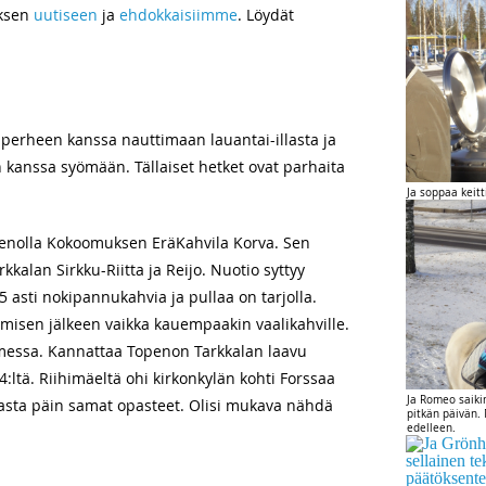
uksen
uutiseen
ja
ehdokkaisiimme
. Löydät
 perheen kanssa nauttimaan lauantai-illasta ja
 kanssa syömään. Tällaiset hetket ovat parhaita
Ja soppaa keitt
enolla Kokoomuksen EräKahvila Korva. Sen
kkalan Sirkku-Riitta ja Reijo. Nuotio syttyy
15 asti nokipannukahvia ja pullaa on tarjolla.
ämisen jälkeen vaikka kauempaakin vaalikahville.
omessa. Kannattaa Topenon Tarkkalan laavu
4:ltä. Riihimäeltä ohi kirkonkylän kohti Forssaa
Ja Romeo saiki
rssasta päin samat opasteet. Olisi mukava nähdä
pitkän päivän. 
edelleen.