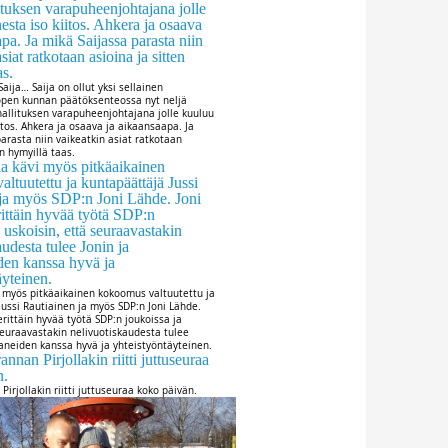
aija… Saija on ollut yksi sellainen
open kunnan päätöksenteossa nyt neljä
allituksen varapuheenjohtajana jolle kuuluu
tos. Ahkera ja osaava ja aikaansaapa. Ja
arasta niin vaikeatkin asiat ratkotaan
en hymyillä taas.
vi myös pitkäaikainen kokoomus valtuutettu ja
Jussi Rautiainen ja myös SDP:n Joni Lähde.
erittäin hyvää työtä SDP:n joukoissa ja
seuraavastakin nelivuotiskaudesta tulee
aneiden kanssa hyvä ja yhteistyöntäyteinen.
Pirjollakin riitti juttuseuraa koko päivän.