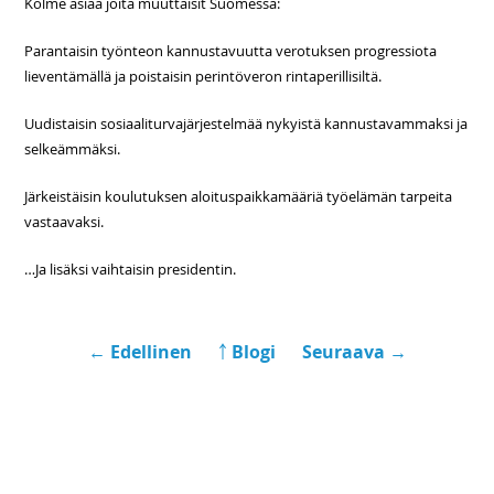
Kolme asiaa joita muuttaisit Suomessa:
Parantaisin työnteon kannustavuutta verotuksen progressiota
lieventämällä ja poistaisin perintöveron rintaperillisiltä.
Uudistaisin sosiaaliturvajärjestelmää nykyistä kannustavammaksi ja
selkeämmäksi.
Järkeistäisin koulutuksen aloituspaikkamääriä työelämän tarpeita
vastaavaksi.
…Ja lisäksi vaihtaisin presidentin.
← Edellinen
￪ Blogi
Seuraava →