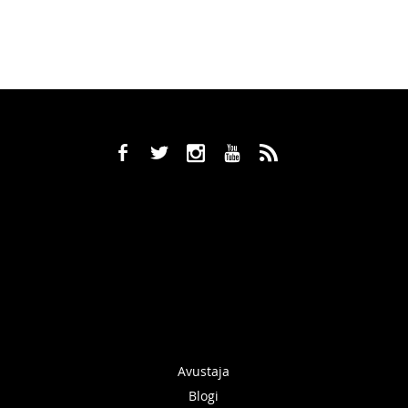
b
a
x
r
,
Avustaja
Blogi