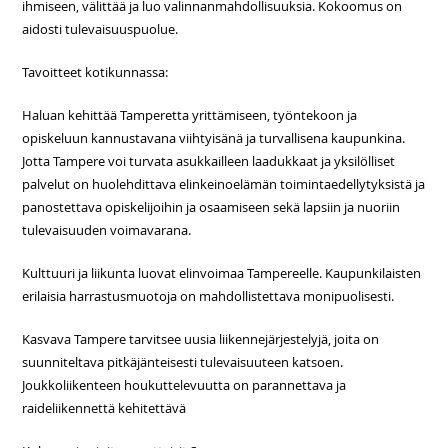
ihmiseen, välittää ja luo valinnanmahdollisuuksia. Kokoomus on
aidosti tulevaisuuspuolue.
Tavoitteet kotikunnassa:
Haluan kehittää Tamperetta yrittämiseen, työntekoon ja
opiskeluun kannustavana viihtyisänä ja turvallisena kaupunkina.
Jotta Tampere voi turvata asukkailleen laadukkaat ja yksilölliset
palvelut on huolehdittava elinkeinoelämän toimintaedellytyksistä ja
panostettava opiskelijoihin ja osaamiseen sekä lapsiin ja nuoriin
tulevaisuuden voimavarana.
Kulttuuri ja liikunta luovat elinvoimaa Tampereelle. Kaupunkilaisten
erilaisia harrastusmuotoja on mahdollistettava monipuolisesti.
Kasvava Tampere tarvitsee uusia liikennejärjestelyjä, joita on
suunniteltava pitkäjänteisesti tulevaisuuteen katsoen.
Joukkoliikenteen houkuttelevuutta on parannettava ja
raideliikennettä kehitettävä