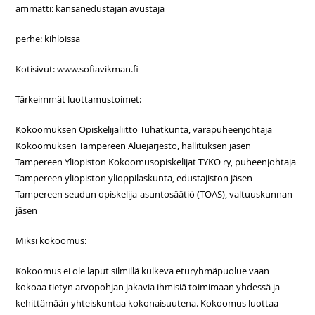
ammatti: kansanedustajan avustaja
perhe: kihloissa
Kotisivut: www.sofiavikman.fi
Tärkeimmät luottamustoimet:
Kokoomuksen Opiskelijaliitto Tuhatkunta, varapuheenjohtaja
Kokoomuksen Tampereen Aluejärjestö, hallituksen jäsen
Tampereen Yliopiston Kokoomusopiskelijat TYKO ry, puheenjohtaja
Tampereen yliopiston ylioppilaskunta, edustajiston jäsen
Tampereen seudun opiskelija-asuntosäätiö (TOAS), valtuuskunnan
jäsen
Miksi kokoomus:
Kokoomus ei ole laput silmillä kulkeva eturyhmäpuolue vaan
kokoaa tietyn arvopohjan jakavia ihmisiä toimimaan yhdessä ja
kehittämään yhteiskuntaa kokonaisuutena. Kokoomus luottaa