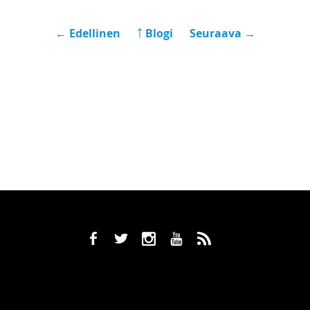
← Edellinen
￪ Blogi
Seuraava →
b
a
x
r
,