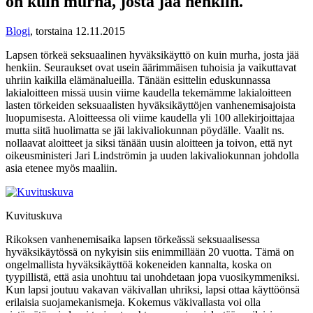
on kuin murha, josta jää henkiin.
Blogi
,
torstaina 12.11.2015
Lapsen törkeä seksuaalinen hyväksikäyttö on kuin murha, josta jää
henkiin. Seuraukset ovat usein äärimmäisen tuhoisia ja vaikuttavat
uhriin kaikilla elämänalueilla. Tänään esittelin eduskunnassa
lakialoitteen missä uusin viime kaudella tekemämme lakialoitteen
lasten törkeiden seksuaalisten hyväksikäyttöjen vanhenemisajoista
luopumisesta. Aloitteessa oli viime kaudella yli 100 allekirjoittajaa
mutta siitä huolimatta se jäi lakivaliokunnan pöydälle. Vaalit ns.
nollaavat aloitteet ja siksi tänään uusin aloitteen ja toivon, että nyt
oikeusministeri Jari Lindströmin ja uuden lakivaliokunnan johdolla
asia etenee myös maaliin.
Kuvituskuva
Rikoksen vanhenemisaika lapsen törkeässä seksuaalisessa
hyväksikäytössä on nykyisin siis enimmillään 20 vuotta. Tämä on
ongelmallista hyväksikäyttöä kokeneiden kannalta, koska on
tyypillistä, että asia unohtuu tai unohdetaan jopa vuosikymmeniksi.
Kun lapsi joutuu vakavan väkivallan uhriksi, lapsi ottaa käyttöönsä
erilaisia suojamekanismeja. Kokemus väkivallasta voi olla