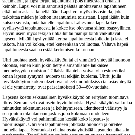
sietämätön, ja lapsi torjuu tapahtuman pois mielestään erilaisin
keinoin. Lapsi voi niin sanotusti päättää unohtavansa tapahtuneen
eikä puhu asiasta kenelläkään. Lapsi voi myös dissosioida, joka
tarkoittaa mielen ja kehon irtaantumista toisistaan. Lapsi ikään kuin
katsoo sivusta, mitä hänelle tapahtuu. Lähes aina lapsi kokee
syyllisyyttä tapahtuneesta ja kokee itse olevansa siihen osasyyllinen.
Hyvin usein myös tekijän uhkailut tai manipulointi vaikuttavat
lapseen. Mikäli lapsi yrittää kertoa tapahtuneesta jollekin ja lasta ei
uskota, hän voi kokea, ettei keneenkään voi luottaa. Valtava häpeä
tapahtuneesta saattaa estää kertomisen kokonaan.
Uhri unohtaa usein hyväksikäytön tai ei ymmärrä yhteyttä huonoon
oloonsa, ennen kuin jokin tietty elämäntilanne laukaisee
menneisyyden muiston. Tällaisia tilanteita voivat olla esimerkiksi
oman lapsen syntymä, avioero tai tekijän kuolema. Uhrit, joilla
hyväksikäytön kokemukset ovat olleet unohduksissa tai asiayhteyttä
ei ole ymmärretty, ovat pääsääntöisesti 30—60-vuotiaita.
Lapsena koettu seksuaalinen hyväksikäyttö on erityisen tuomittava
rikos. Seuraukset ovat usein hyvin tuhoisia. Hyväksikäyttö vaikuttaa
minuuden rakentumiseen ja kehittymiseen, identiteetti vääristyy ja
sen joutuu rakentamaan joskus jopa kokonaan uudelleen.
Hyväksikäyttö voi pahimmillaan kestää koko lapsuus- ja
nuoruusajan. Uhri voi tapahtuneen johdosta huonosti ja oireilee
monella tapaa. Seurauksia ei aina osata yhdistää lapsuudenaikaisiin