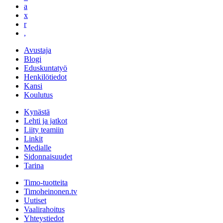
a
x
r
,
Avustaja
Blogi
Eduskuntatyö
Henkilötiedot
Kansi
Koulutus
Kynästä
Lehti ja jatkot
Liity teamiin
Linkit
Medialle
Sidonnaisuudet
Tarina
Timo-tuotteita
Timoheinonen.tv
Uutiset
Vaalirahoitus
Yhteystiedot