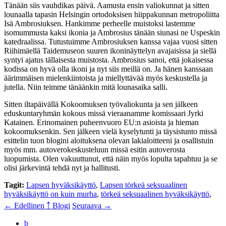
Tänään siis vauhdikas päivä. Aamusta ensin valiokunnat ja sitten
lounaalla tapasin Helsingin ortodoksisen hiippakunnan metropoliitta
Isä Ambrosiuksen. Hankimme perheelle muistoksi lastemme
isomummusta kaksi ikonia ja Ambrosius tänään siunasi ne Uspeskin
katedraalissa. Tutustuimme Ambrosiuksen kanssa vajaa vuosi sitten
Riihimäellä Taidemuseon suuren ikoninäyttelyn avajaisissa ja siellä
syntyi ajatus tällaisesta muistosta. Ambrosius sanoi, että jokaisessa
kodissa on hyvä olla ikoni ja nyt siis meillä on. Ja hänen kanssaan
äärimmäisen mielenkiintoista ja miellyttävää myös keskustella ja
jutella. Niin teimme tänäänkin mitä lounasaika salli.
Sitten iltapäivällä Kokoomuksen työvaliokunta ja sen jälkeen
eduskuntaryhmän kokous missä vieraanamme komissaari Jyrki
Katainen. Erinomainen puheenvuoro EU:n asioista ja hieman
kokoomuksenkin. Sen jälkeen vielä kyselytunti ja täysistunto missä
esittelin tuon blogini aloituksena olevan lakialoitteeni ja osallistuin
myös mm. autoverokeskusteluun missä esitin autoverosta
luopumista. Olen vakuuttunut, että näin myös lopulta tapahtuu ja se
olisi järkevintä tehdä nyt ja hallitusti.
Tagit:
Lapsen hyväksikäyttö
,
Lapsen törkeä seksuaalinen
hyväksikäyttö on kuin murha
,
törkeä seksuaalinen hyväksikäyttö
,
← Edellinen
￪ Blogi
Seuraava →
b