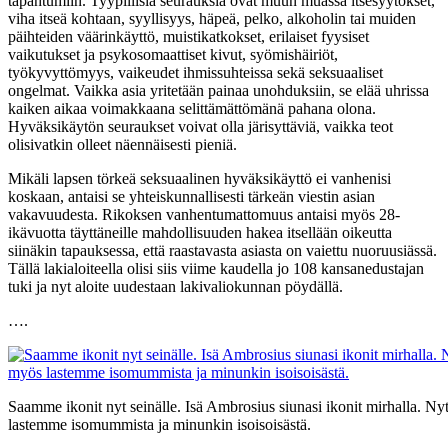
tapahtumiin. Tyypillisiä seurauksia ovat muun muassa itsesyytökset,
viha itseä kohtaan, syyllisyys, häpeä, pelko, alkoholin tai muiden
päihteiden väärinkäyttö, muistikatkokset, erilaiset fyysiset
vaikutukset ja psykosomaattiset kivut, syömishäiriöt,
työkyvyttömyys, vaikeudet ihmissuhteissa sekä seksuaaliset
ongelmat. Vaikka asia yritetään painaa unohduksiin, se elää uhrissa
kaiken aikaa voimakkaana selittämättömänä pahana olona.
Hyväksikäytön seuraukset voivat olla järisyttäviä, vaikka teot
olisivatkin olleet näennäisesti pieniä.
Mikäli lapsen törkeä seksuaalinen hyväksikäyttö ei vanhenisi
koskaan, antaisi se yhteiskunnallisesti tärkeän viestin asian
vakavuudesta. Rikoksen vanhentumattomuus antaisi myös 28-
ikävuotta täyttäneille mahdollisuuden hakea itsellään oikeutta
siinäkin tapauksessa, että raastavasta asiasta on vaiettu nuoruusiässä.
Tällä lakialoiteella olisi siis viime kaudella jo 108 kansanedustajan
tuki ja nyt aloite uudestaan lakivaliokunnan pöydällä.
….
Saamme ikonit nyt seinälle. Isä Ambrosius siunasi ikonit mirhalla. Ny
lastemme isomummista ja minunkin isoisoisästä.