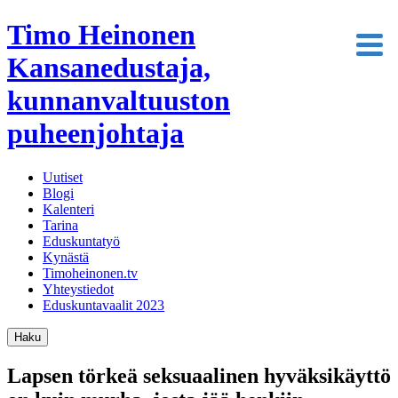
Timo Heinonen
Kansanedustaja,
kunnanvaltuuston
puheenjohtaja
Uutiset
Blogi
Kalenteri
Tarina
Eduskuntatyö
Kynästä
Timoheinonen.tv
Yhteystiedot
Eduskuntavaalit 2023
Haku
Lapsen törkeä seksuaalinen hyväksikäyttö