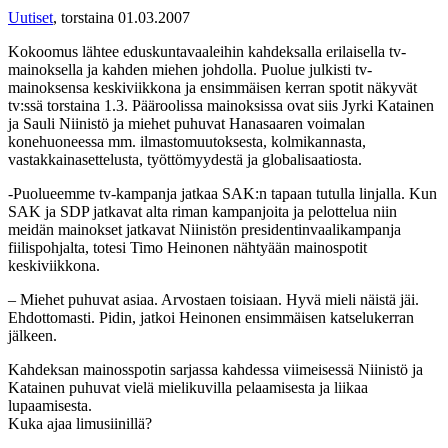
Uutiset
,
torstaina 01.03.2007
Kokoomus lähtee eduskuntavaaleihin kahdeksalla erilaisella tv-
mainoksella ja kahden miehen johdolla. Puolue julkisti tv-
mainoksensa keskiviikkona ja ensimmäisen kerran spotit näkyvät
tv:ssä torstaina 1.3. Pääroolissa mainoksissa ovat siis Jyrki Katainen
ja Sauli Niinistö ja miehet puhuvat Hanasaaren voimalan
konehuoneessa mm. ilmastomuutoksesta, kolmikannasta,
vastakkainasettelusta, työttömyydestä ja globalisaatiosta.
-Puolueemme tv-kampanja jatkaa SAK:n tapaan tutulla linjalla. Kun
SAK ja SDP jatkavat alta riman kampanjoita ja pelottelua niin
meidän mainokset jatkavat Niinistön presidentinvaalikampanja
fiilispohjalta, totesi Timo Heinonen nähtyään mainospotit
keskiviikkona.
– Miehet puhuvat asiaa. Arvostaen toisiaan. Hyvä mieli näistä jäi.
Ehdottomasti. Pidin, jatkoi Heinonen ensimmäisen katselukerran
jälkeen.
Kahdeksan mainosspotin sarjassa kahdessa viimeisessä Niinistö ja
Katainen puhuvat vielä mielikuvilla pelaamisesta ja liikaa
lupaamisesta.
Kuka ajaa limusiinillä?