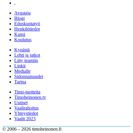
,
Avustaja
Blogi
Eduskuntatyö
Henkilötiedot
Kansi
Koulutus
Kynästä
Lehti ja jatkot
Liity teamiin
Linkit
Medialle
Sidonnaisuudet
Tarina
Timo-tuotteita
Timoheinonen.tv
Uutiset
Vaalirahoitus
Yhteystiedot
Vaalit 2023
© 2006 – 2026 timoheinonen.fi