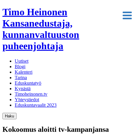
Timo Heinonen
Kansanedustaja,
kunnanvaltuuston
puheenjohtaja
Uutiset
Blogi
Kalenteri
Tarina
Eduskuntatyö
Kynästä
Timoheinonen.tv
Yhteystiedot
Eduskuntavaalit 2023
Haku
Kokoomus aloitti tv-kampanjansa