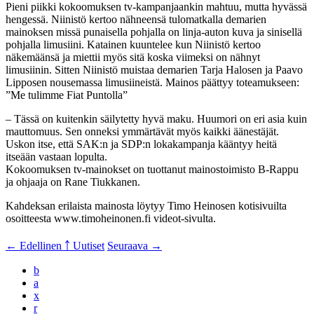
Pieni piikki kokoomuksen tv-kampanjaankin mahtuu, mutta hyvässä
hengessä. Niinistö kertoo nähneensä tulomatkalla demarien
mainoksen missä punaisella pohjalla on linja-auton kuva ja sinisellä
pohjalla limusiini. Katainen kuuntelee kun Niinistö kertoo
näkemäänsä ja miettii myös sitä koska viimeksi on nähnyt
limusiinin. Sitten Niinistö muistaa demarien Tarja Halosen ja Paavo
Lipposen nousemassa limusiineistä. Mainos päättyy toteamukseen:
”Me tulimme Fiat Puntolla”
– Tässä on kuitenkin säilytetty hyvä maku. Huumori on eri asia kuin
mauttomuus. Sen onneksi ymmärtävät myös kaikki äänestäjät.
Uskon itse, että SAK:n ja SDP:n lokakampanja kääntyy heitä
itseään vastaan lopulta.
Kokoomuksen tv-mainokset on tuottanut mainostoimisto B-Rappu
ja ohjaaja on Rane Tiukkanen.
Kahdeksan erilaista mainosta löytyy Timo Heinosen kotisivuilta
osoitteesta www.timoheinonen.fi videot-sivulta.
← Edellinen
￪ Uutiset
Seuraava →
b
a
x
r