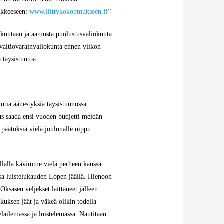
ikkeeseen:
www.liittykokoomukseen.fi
”
kuntaan ja aamusta puolustusvaliokunta
n valtiovarainvaliokunta ennen viikon
 täysistuntoa.
ntia äänestyksiä täysistunnossa.
tus saada ensi vuoden budjetti meidän
 päätöksiä vielä joulunalle nippu
llalla kävimme vielä perheen kanssa
a luistelukauden Lopen jäällä. Hienoon
Oksasen veljekset laittaneet jälleen
kuksen jäät ja väkeä olikin todella
elailemassa ja luistelemassa. Nautitaan