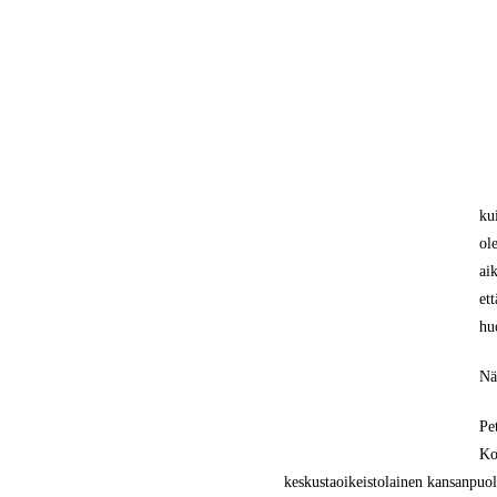
ku
ol
ai
et
hu
Nä
Pe
Ko
keskustaoikeistolainen kansanpuol