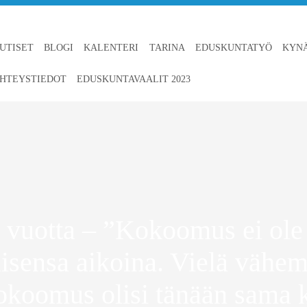
UTISET
BLOGI
KALENTERI
TARINA
EDUSKUNTATYÖ
KYN
HTEYSTIEDOT
EDUSKUNTAVAALIT 2023
vuotta – ”Kokoomus ei ole
isensa aikoina. Vielä väh
Kokoomus olisi tänään sama 