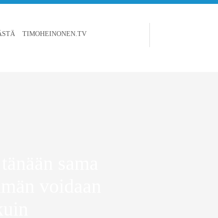
ÄSTÄ
TIMOHEINONEN.TV
 tänään sama
emmän voidaan
kuin