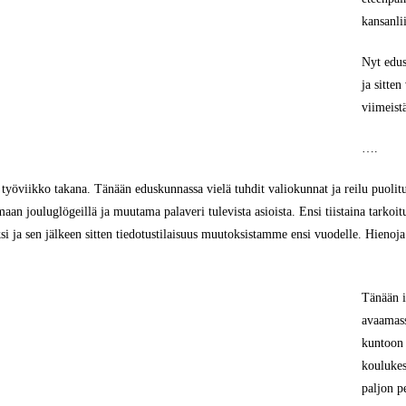
kansanli
Nyt edus
ja sitte
viimeistä
….
työviikko takana. Tänään eduskunnassa vielä tuhdit valiokunnat ja reilu puolitu
an jouluglögeillä ja muutama palaveri tulevista asioista. Ensi tiistaina tarkoi
si ja sen jälkeen sitten tiedotustilaisuus muutoksistamme ensi vuodelle. Hienoja
Tänään i
avaamass
kuntoon 
koulukes
paljon p