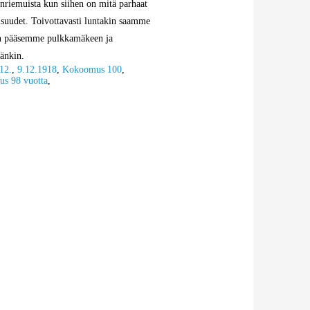
enriemuista kun siihen on mitä parhaat
suudet. Toivottavasti luntakin saamme
in pääsemme pulkkamäkeen ja
änkin.
12.
,
9.12.1918
,
Kokoomus 100
,
s 98 vuotta
,