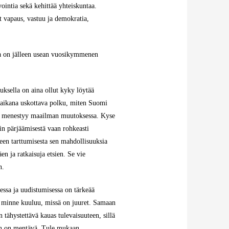
ointia sekä kehittää yhteiskuntaa.
 vapaus, vastuu ja demokratia,
sa on jälleen usean vuosikymmenen
sella on aina ollut kyky löytää
aikana uskottava polku, miten Suomi
a menestyy maailman muutoksessa. Kyse
ain pärjäämisestä vaan rohkeasti
en tarttumisesta sen mahdollisuuksia
en ja ratkaisuja etsien. Se vie
n.
ssa ja uudistumisessa on tärkeää
 minne kuuluu, missä on juuret. Samaan
n tähystettävä kauas tulevaisuuteen, sillä
in on mentävä. Tule mukaan