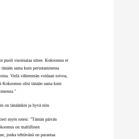
in puoli vuosisataa sitten. Kokoomus ei
e tänään sama kuin perustamisensa
koina. Vielä vähemmän voidaan toivoa,
tä Kokoomus olisi tänään sama kuin
omenna.”
in on tänäänkin ja hyvä niin.
tteri myös totesi: ”Tämän päivän
koomus on maltillinen
ue, jonka tehtävänä on parantaa