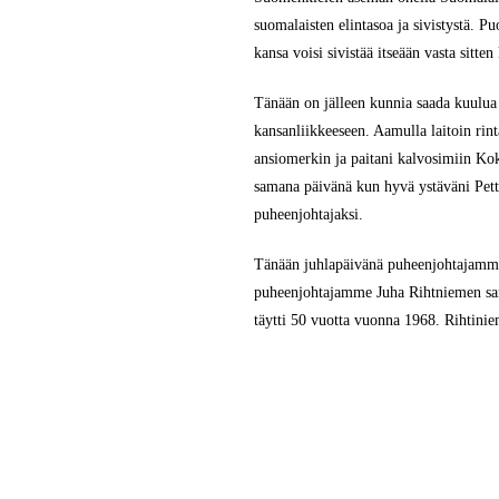
suomalaisten elintasoa ja sivistystä. P
kansa voisi sivistää itseään vasta sitten
Tänään on jälleen kunnia saada kuulua 
kansanliikkeeseen. Aamulla laitoin ri
ansiomerkin ja paitani kalvosimiin Ko
samana päivänä kun hyvä ystäväni Pett
puheenjohtajaksi.
Tänään juhlapäivänä puheenjohtajamme
puheenjohtajamme Juha Rihtniemen sa
täytti 50 vuotta vuonna 1968. Rihtinie