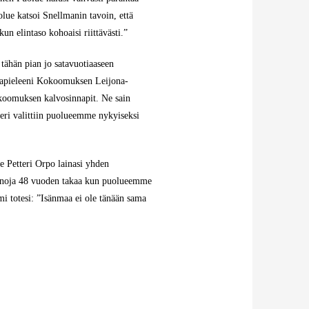
uolue katsoi Snellmanin tavoin, että
 kun elintaso kohoaisi riittävästi.”
tähän pian jo satavuotiaaseen
ntapieleeni Kokoomuksen Leijona-
koomuksen kalvosinnapit. Ne sain
eri valittiin puolueemme nykyiseksi
 Petteri Orpo lainasi yhden
noja 48 vuoden takaa kun puolueemme
mi totesi: ”Isänmaa ei ole tänään sama