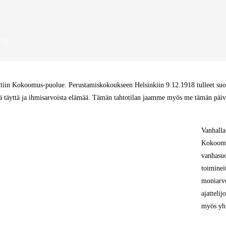
016
ttiin Kokoomus-puolue. Perustamiskokoukseen Helsinkiin 9.12.1918 tulleet suom
ää täyttä ja ihmisarvoista elämää. Tämän tahtotilan jaamme myös me tämän päi
Vanhalla
Kokoomuk
vanhasuo
toiminei
moniarvo
ajattelij
myös yh