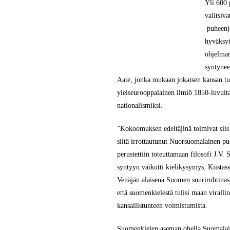
Yli 600 
valitsiv
puheenj
hyväksyi
ohjelma
syntynee
Aate, jonka mukaan jokaisen kansan tuli
yleiseurooppalainen ilmiö 1850-luvulta 
nationalismiksi.
”Kokoomuksen edeltäjinä toimivat sii
siitä irrottautunut Nuorsuomalainen 
perustettiin toteuttamaan filosofi J.V.
syntyyn vaikutti kielikysymys. Kiistas
Venäjän alaisena Suomen suuriruhtinas
että suomenkielestä tulisi maan virallin
kansallistunteen voimistumista.
Suomenkielen aseman ohella Suomalain