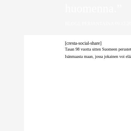
huomenna.”
BLOGI
,
PERJANTAINA 09.12.2
[cresta-social-share]
Tasan 98 vuotta sitten Suomeen peruste
Isänmaasta maan, jossa jokainen voi el