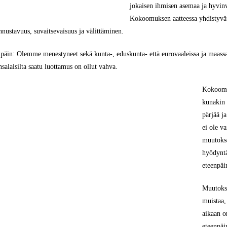
jokaisen ihmisen asemaa ja hyvinv
Kokoomuksen aatteessa yhdistyvät
nnustavuus, suvaitsevaisuus ja välittäminen.
enpäin: Olemme menestyneet sekä kunta-, eduskunta- että eurovaaleissa ja maas
salaisilta saatu luottamus on ollut vahva.
Kokoomuk
kunakin 
pärjää j
ei ole v
muutokse
hyödyntä
eteenpäi
Muutokse
muistaa,
aikaan o
eteenpä