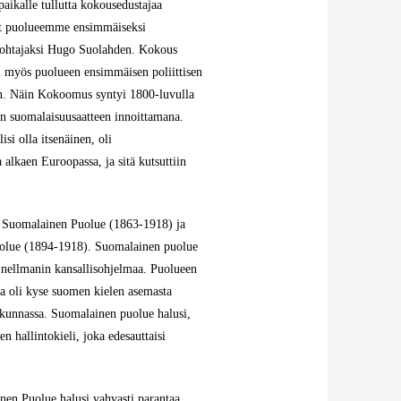
paikalle tullutta kokousedustajaa
at puolueemme ensimmäiseksi
ohtajaksi Hugo Suolahden. Kokous
 myös puolueen ensimmäisen poliittisen
n. Näin Kokoomus syntyi 1800-luvulla
n suomalaisuusaatteen innoittamana.
si olla itsenäinen, oli
alkaen Euroopassa, ja sitä kutsuttiin
s Suomalainen Puolue (1863-1918) ja
puolue (1894-1918). Suomalainen puolue
 Snellmanin kansallisohjelmaa. Puolueen
sa oli kyse suomen kielen asemasta
kunnassa. Suomalainen puolue halusi,
en hallintokieli, joka edesauttaisi
en Puolue halusi vahvasti parantaa