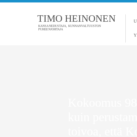
TIMO HEINONEN
U
KANSANEDUSTAJA, KUNNANVALTUUSTON
PUHEENJOHTAJA
Y
Kokoomus 98 
kuin perustam
toivoa, että 