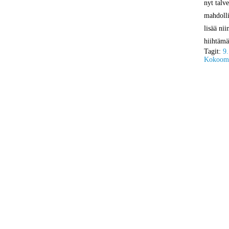
nyt talv
mahdolli
lisää ni
hiihtämä
Tagit:
9.
Kokoomu