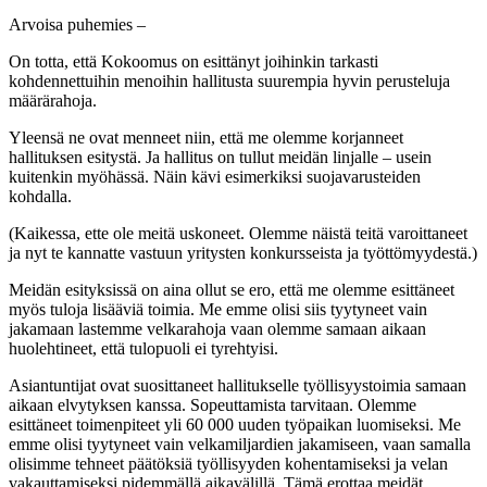
Arvoisa puhemies –
On totta, että Kokoomus on esittänyt joihinkin tarkasti
kohdennettuihin menoihin hallitusta suurempia hyvin perusteluja
määrärahoja.
Yleensä ne ovat menneet niin, että me olemme korjanneet
hallituksen esitystä. Ja hallitus on tullut meidän linjalle – usein
kuitenkin myöhässä. Näin kävi esimerkiksi suojavarusteiden
kohdalla.
(Kaikessa, ette ole meitä uskoneet. Olemme näistä teitä varoittaneet
ja nyt te kannatte vastuun yritysten konkursseista ja työttömyydestä.)
Meidän esityksissä on aina ollut se ero, että me olemme esittäneet
myös tuloja lisääviä toimia. Me emme olisi siis tyytyneet vain
jakamaan lastemme velkarahoja vaan olemme samaan aikaan
huolehtineet, että tulopuoli ei tyrehtyisi.
Asiantuntijat ovat suosittaneet hallitukselle työllisyystoimia samaan
aikaan elvytyksen kanssa. Sopeuttamista tarvitaan. Olemme
esittäneet toimenpiteet yli 60 000 uuden työpaikan luomiseksi. Me
emme olisi tyytyneet vain velkamiljardien jakamiseen, vaan samalla
olisimme tehneet päätöksiä työllisyyden kohentamiseksi ja velan
vakauttamiseksi pidemmällä aikavälillä. Tämä erottaa meidät