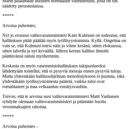
Marin palaamaan asioiden normaaliin valmisteluun, josta on siis
säädetty perustuslaissa.
*****
Arvoisa puhemies,
Nyt jo eronnut valtiovarainministeri Katri Kulmuni on todennut, että
hallituksen pitää päättää myös työllisyystoimista. Kyllä. Ongelma on
vain se, että Kulmuni totesi näin jo viime kesänä, sitten elokuussa,
sitten talvella ja nyt keväällä. Jälleen kerran hallitus ilmoitti
päättävänsä näistä myöhemmin.
Keskusta on myös vasemmistohallituksen tukipuolueeksi
lähdettyään toistellut, että ei pysyviä menoja ennen pysyviä tuloja.
Mutta yhteenkään hallitusohjelman menolisäykseen ei puututa, eikä
yhdestäkään työllisyystoimesta päätetä, vaikka tulot ovat
romahtaneet ja maa velkaantuu ennätysvauhtia.
Toivon, että te arvoisa uusi valtiovarainministeri Matti Vanhanen
ryhdytte olemaan valtiovarainministeri ja pitämään huolta
veronmaksajien rahoista.
*****
Arvoisa puhemies –