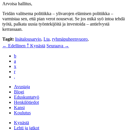
Arvoisa hallitus,
Teidän valitsema politiikka – ylivarojen elämisen politiikka –
varmistaa sen, että pian verot nousevat. Se jos mikä syö intoa tehdä
työtä, palkata uusia työntekijöitä ja investoida – antielvystä
kerrassaan.
Tagit:
lisätalousarvio
,
Lta
,
ryhmäpuheenvuoro
,
← Edellinen
￪ Kynästä
Seuraava →
b
a
x
r
,
Avustaja
Blogi
Eduskuntatyö
Henkilötiedot
Kansi
Koulutus
Kynästä
Lehti ja jatkot