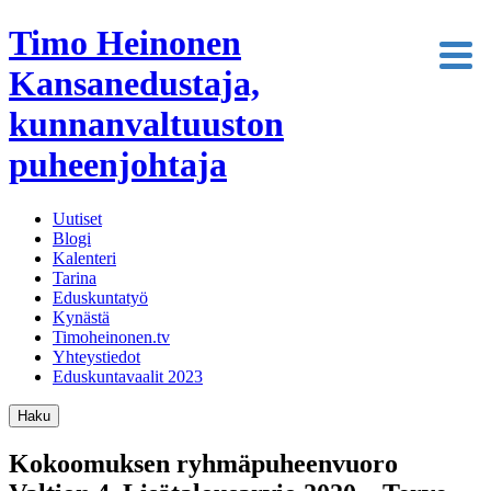
Timo Heinonen
Kansanedustaja,
kunnanvaltuuston
puheenjohtaja
Uutiset
Blogi
Kalenteri
Tarina
Eduskuntatyö
Kynästä
Timoheinonen.tv
Yhteystiedot
Eduskuntavaalit 2023
Haku
Kokoomuksen ryhmäpuheenvuoro