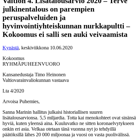
Valtion 4. Lisätalousarvio 2020 – Terve
julkinentalous on parempien
peruspalveluiden ja
hyvinvointiyhteiskunnan nurkkapultti –
Kokoomus ei salli sen auki veivaamista
Kynästä
,
keskiviikkona 10.06.2020
Kokoomus
RYHMÄPUHEENVUORO
Kansanedustaja Timo Heinonen
Valtiovarainvaliokunnan vastaava
Lta 4/2020
Arvoisa Puhemies,
Sanna Marinin hallitus julkaisi historiallisen suuren
lisätalousarvionsa. 5,5 miljardia. Totta kai menokohteet ovat sinänsä
hyviä, kuten yleensä aina. Kuuluvatko ne sitten koronaelvytykseen
onkin eri asia. Velkaa otetaan tänä vuonna nyt jo tehdyillä
päätöksillä lähes 20 000 miljoonaa ja vuosi on vasta puolivälissä.