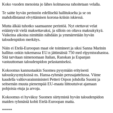
Koko vuoden menoista jo lähes kolmasosa rahoitetaan velalla.
Te saitte hyvän perinnön edelliseltä hallitukselta ja se on
mahdollistanut elvyttämisen korona-kriisin iskiessä.
Mutta älkää tuhotko saamaanne perintöä. Nyt otettavat velat
erääntyvät vielä maksettavaksi, ja silloin on oltava maksukykyä.
Vaikeina aikoina nimittäin nähdään ja ymmärretään hyvän
taloudenpidon merkitys.
Näin ei Etelä-Euroopan maat ole toimineet ja siksi Sanna Marinin
hallitus onkin tukemassa EU:n jättimäistä 750 mrd elpymisrahastoa.
Sitä tarvitaan nimenomaan Italian, Ranskan ja Espanjan
vastuuttoman taloudenpidon pelastamiseksi.
Kokoomus kannustaakin Suomea pysymään erityisesti
talouskysymyksissä ns. Hansa-ryhmän perusajattelussa. Viime
kaudella valtiovarainministeri Petteri Orpon johdolla Suomi ja
seitsemän muuta pienempää EU-maata liittoutuivat ajamaan
pohjoisia etuja ja arvoja.
Kokoomus ei hyväksy Suomen siirtymistä hyvän taloudenpidon
maiden ryhmästä kohti Etelä-Euroopan maita.
*****