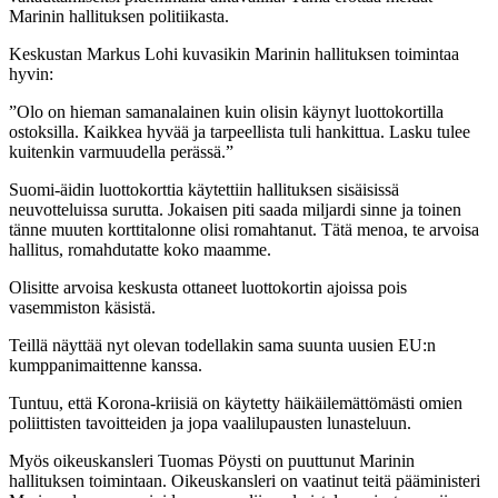
Marinin hallituksen politiikasta.
Keskustan Markus Lohi kuvasikin Marinin hallituksen toimintaa
hyvin:
”Olo on hieman samanalainen kuin olisin käynyt luottokortilla
ostoksilla. Kaikkea hyvää ja tarpeellista tuli hankittua. Lasku tulee
kuitenkin varmuudella perässä.”
Suomi-äidin luottokorttia käytettiin hallituksen sisäisissä
neuvotteluissa surutta. Jokaisen piti saada miljardi sinne ja toinen
tänne muuten korttitalonne olisi romahtanut. Tätä menoa, te arvoisa
hallitus, romahdutatte koko maamme.
Olisitte arvoisa keskusta ottaneet luottokortin ajoissa pois
vasemmiston käsistä.
Teillä näyttää nyt olevan todellakin sama suunta uusien EU:n
kumppanimaittenne kanssa.
Tuntuu, että Korona-kriisiä on käytetty häikäilemättömästi omien
poliittisten tavoitteiden ja jopa vaalilupausten lunasteluun.
Myös oikeuskansleri Tuomas Pöysti on puuttunut Marinin
hallituksen toimintaan. Oikeuskansleri on vaatinut teitä pääministeri