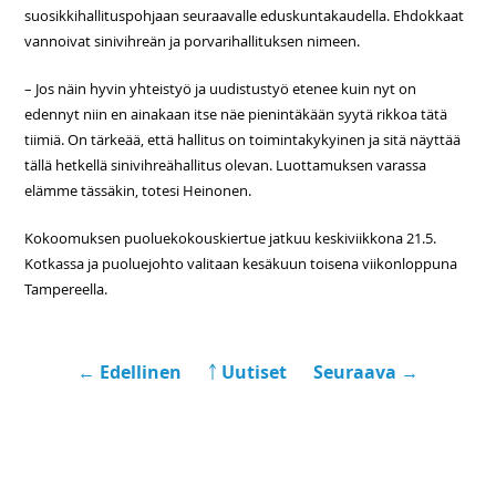
suosikkihallituspohjaan seuraavalle eduskuntakaudella. Ehdokkaat
vannoivat sinivihreän ja porvarihallituksen nimeen.
– Jos näin hyvin yhteistyö ja uudistustyö etenee kuin nyt on
edennyt niin en ainakaan itse näe pienintäkään syytä rikkoa tätä
tiimiä. On tärkeää, että hallitus on toimintakykyinen ja sitä näyttää
tällä hetkellä sinivihreähallitus olevan. Luottamuksen varassa
elämme tässäkin, totesi Heinonen.
Kokoomuksen puoluekokouskiertue jatkuu keskiviikkona 21.5.
Kotkassa ja puoluejohto valitaan kesäkuun toisena viikonloppuna
Tampereella.
← Edellinen
￪ Uutiset
Seuraava →