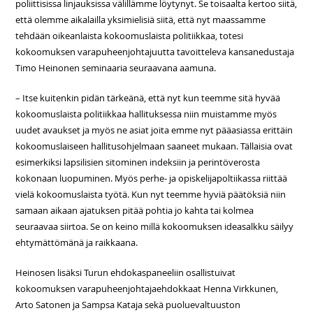
poliittisissa linjauksissa välillämme löytynyt. Se toisaalta kertoo siitä,
että olemme aikalailla yksimielisiä siitä, että nyt maassamme
tehdään oikeanlaista kokoomuslaista politiikkaa, totesi
kokoomuksen varapuheenjohtajuutta tavoitteleva kansanedustaja
Timo Heinonen seminaaria seuraavana aamuna.
– Itse kuitenkin pidän tärkeänä, että nyt kun teemme sitä hyvää
kokoomuslaista politiikkaa hallituksessa niin muistamme myös
uudet avaukset ja myös ne asiat joita emme nyt pääasiassa erittäin
kokoomuslaiseen hallitusohjelmaan saaneet mukaan. Tällaisia ovat
esimerkiksi lapsilisien sitominen indeksiin ja perintöverosta
kokonaan luopuminen. Myös perhe- ja opiskelijapoltiikassa riittää
vielä kokoomuslaista työtä. Kun nyt teemme hyviä päätöksiä niin
samaan aikaan ajatuksen pitää pohtia jo kahta tai kolmea
seuraavaa siirtoa. Se on keino millä kokoomuksen ideasalkku säilyy
ehtymättömänä ja raikkaana.
Heinosen lisäksi Turun ehdokaspaneeliin osallistuivat
kokoomuksen varapuheenjohtajaehdokkaat Henna Virkkunen,
Arto Satonen ja Sampsa Kataja sekä puoluevaltuuston