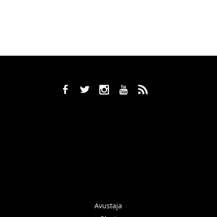
b
a
x
r
,
Avustaja