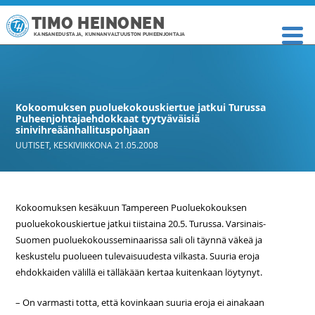
TIMO HEINONEN
KANSANEDUSTAJA, KUNNANVALTUUSTON PUHEENJOHTAJA
Kokoomuksen puoluekokouskiertue jatkui Turussa
Puheenjohtajaehdokkaat tyytyäväisiä
sinivihreäänhallituspohjaan
UUTISET
,
KESKIVIIKKONA 21.05.2008
Kokoomuksen kesäkuun Tampereen Puoluekokouksen
puoluekokouskiertue jatkui tiistaina 20.5. Turussa. Varsinais-
Suomen puoluekokousseminaarissa sali oli täynnä väkeä ja
keskustelu puolueen tulevaisuudesta vilkasta. Suuria eroja
ehdokkaiden välillä ei tälläkään kertaa kuitenkaan löytynyt.
– On varmasti totta, että kovinkaan suuria eroja ei ainakaan