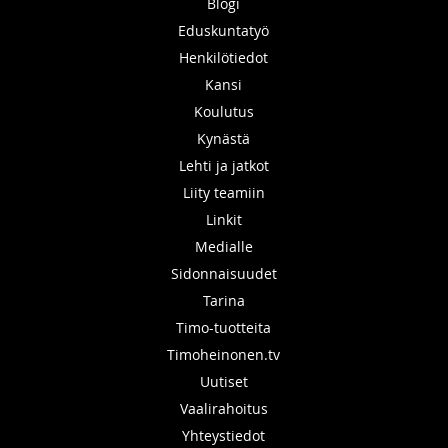
Blogi
Eduskuntatyö
Henkilötiedot
Kansi
Koulutus
Kynästä
Lehti ja jatkot
Liity teamiin
Linkit
Medialle
Sidonnaisuudet
Tarina
Timo-tuotteita
Timoheinonen.tv
Uutiset
Vaalirahoitus
Yhteystiedot