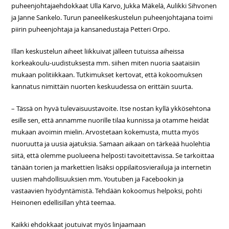
puheenjohtajaehdokkaat Ulla Karvo, Jukka Mäkelä, Aulikki Sihvonen
ja Janne Sankelo. Turun paneelikeskustelun puheenjohtajana toimi
piirin puheenjohtaja ja kansanedustaja Petteri Orpo.
Illan keskustelun aiheet liikkuivat jälleen tutuissa aiheissa
korkeakoulu-uudistuksesta mm. siihen miten nuoria saataisiin
mukaan politiikkaan. Tutkimukset kertovat, että kokoomuksen
kannatus nimittäin nuorten keskuudessa on erittäin suurta.
– Tässä on hyvä tulevaisuustavoite. Itse nostan kyllä ykkösehtona
esille sen, että annamme nuorille tilaa kunnissa ja otamme heidät
mukaan avoimin mielin. Arvostetaan kokemusta, mutta myös
nuoruutta ja uusia ajatuksia. Samaan aikaan on tärkeää huolehtia
siitä, että olemme puolueena helposti tavoitettavissa. Se tarkoittaa
tänään torien ja markettien lisäksi oppilaitosvierailuja ja internetin
uusien mahdollisuuksien mm. Youtuben ja Facebookin ja
vastaavien hyödyntämistä. Tehdään kokoomus helpoksi, pohti
Heinonen edellisillan yhtä teemaa.
Kaikki ehdokkaat joutuivat myös linjaamaan