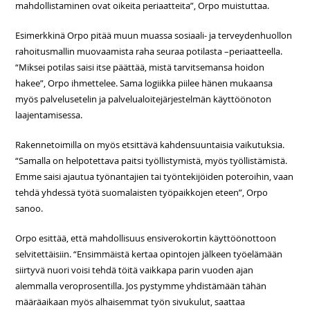
mahdollistaminen ovat oikeita periaatteita”, Orpo muistuttaa.
Esimerkkinä Orpo pitää muun muassa sosiaali- ja terveydenhuollon
rahoitusmallin muovaamista raha seuraa potilasta –periaatteella.
“Miksei potilas saisi itse päättää, mistä tarvitsemansa hoidon
hakee”, Orpo ihmettelee. Sama logiikka piilee hänen mukaansa
myös palvelusetelin ja palvelualoitejärjestelmän käyttöönoton
laajentamisessa.
Rakennetoimilla on myös etsittävä kahdensuuntaisia vaikutuksia.
“Samalla on helpotettava paitsi työllistymistä, myös työllistämistä.
Emme saisi ajautua työnantajien tai työntekijöiden poteroihin, vaan
tehdä yhdessä työtä suomalaisten työpaikkojen eteen”, Orpo
sanoo.
Orpo esittää, että mahdollisuus ensiverokortin käyttöönottoon
selvitettäisiin. “Ensimmäistä kertaa opintojen jälkeen työelämään
siirtyvä nuori voisi tehdä töitä vaikkapa parin vuoden ajan
alemmalla veroprosentilla. Jos pystymme yhdistämään tähän
määräaikaan myös alhaisemmat työn sivukulut, saattaa