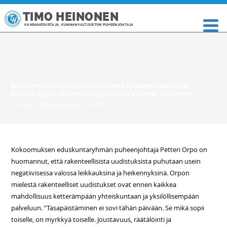
TIMO HEINONEN
KANSANEDUSTAJA, KUNNANVALTUUSTON PUHEENJOHTAJA
Kokoomuksen eduskuntaryhmä Lappeenrannassa –
Petteri Orpo: Valinnanvapaudesta voimaa Suomeen
UUTISET
,
KESKIVIIKKONA 21.08.2013
Kokoomuksen eduskuntaryhmän puheenjohtaja Petteri Orpo on
huomannut, että rakenteellisista uudistuksista puhutaan usein
negatiivisessa valossa leikkauksina ja heikennyksinä. Orpon
mielestä rakenteelliset uudistukset ovat ennen kaikkea
mahdollisuus ketterämpään yhteiskuntaan ja yksilöllisempään
palveluun. ”Tasapäistäminen ei sovi tähän päivään. Se mikä sopii
toiselle, on myrkkyä toiselle. Joustavuus, räätälöinti ja