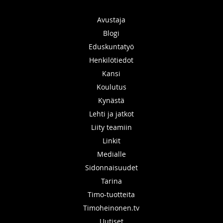
Avustaja
Blogi
Eduskuntatyö
Henkilötiedot
Kansi
Koulutus
Kynästä
Lehti ja jatkot
Liity teamiin
Linkit
Medialle
Sidonnaisuudet
Tarina
Timo-tuotteita
Timoheinonen.tv
Uutiset