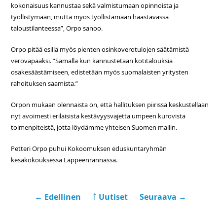
kokonaisuus kannustaa sekä valmistumaan opinnoista ja
työllistymään, mutta myös työllistämään haastavassa
taloustilanteessa”, Orpo sanoo.
Orpo pitää esillä myös pienten osinkoverotulojen säätämistä
verovapaaksi. ”Samalla kun kannustetaan kotitalouksia
osakesäästämiseen, edistetään myös suomalaisten yritysten
rahoituksen saamista.”
Orpon mukaan olennaista on, että hallituksen piirissä keskustellaan
nyt avoimesti erilaisista kestävyysvajetta umpeen kurovista
toimenpiteistä, jotta löydämme yhteisen Suomen mallin.
Petteri Orpo puhui Kokoomuksen eduskuntaryhmän
kesäkokouksessa Lappeenrannassa.
← Edellinen
￪ Uutiset
Seuraava →