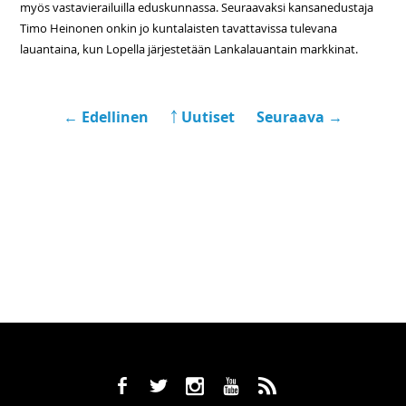
myös vastavierailuilla eduskunnassa. Seuraavaksi kansanedustaja
Timo Heinonen onkin jo kuntalaisten tavattavissa tulevana
lauantaina, kun Lopella järjestetään Lankalauantain markkinat.
← Edellinen
￪ Uutiset
Seuraava →
b
a
x
r
,