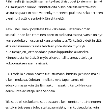
Riihimäellä järjestettiin samantyyliset tilaisuudet jo aiemmin ja nyt
oli Hausjärven vuoro. Onnittelijoita olikin paikalla kiitettävästi,
laskuissa päästiin noin viiteenkymmeneen, joukossa sekä perheen
pienimpiä että jo seniori-ikään ehtineitä.
Keskustelu kahvipöydässä kävi vilkkaana. Tietenkin oman
seutukunnan kehittäminen koettiin tärkeänä asiana, varsinkin nyt
kun seudulta on useampi kansanedustaja. Tärkeänä pidettiin sitä,
että valtakunnan tasolla tehdään yhteistyötä myös yli
puoluerajojen, jotta saadaan paras lopputulos aikaiseksi.
Kiinnostusta herättivät myös alkavat hallitusneuvottelut ja
kokoomuksen asema näissä.
– Oli todella hienoa päästä tutustumaan ihmisiin, ja tunnelma oli
oikein mukava. Odotan innolla tulevia tapahtumia niin
eduskunnassa kuin täällä maakunnassakin, kertoi Heinosen
eduskunta-avustaja Tiina Seppälä.
Tilaisuus oli siis kokonaisuudessaan oikein onnistunut. Heinonen
esittikin toiveensa tulevista tapaamisista, niin kotiseudulla, kuin