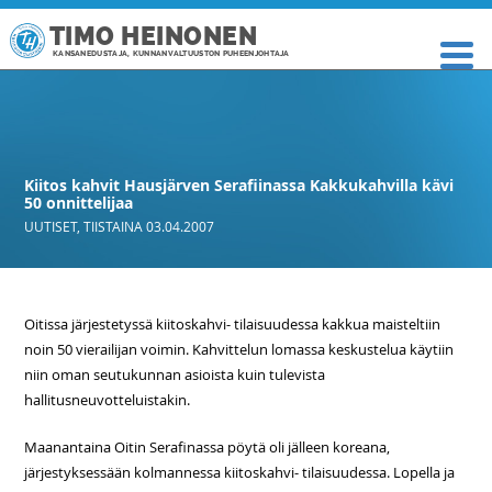
TIMO HEINONEN
KANSANEDUSTAJA, KUNNANVALTUUSTON PUHEENJOHTAJA
Kiitos kahvit Hausjärven Serafiinassa Kakkukahvilla kävi
50 onnittelijaa
UUTISET
,
TIISTAINA 03.04.2007
Oitissa järjestetyssä kiitoskahvi- tilaisuudessa kakkua maisteltiin
noin 50 vierailijan voimin. Kahvittelun lomassa keskustelua käytiin
niin oman seutukunnan asioista kuin tulevista
hallitusneuvotteluistakin.
Maanantaina Oitin Serafinassa pöytä oli jälleen koreana,
järjestyksessään kolmannessa kiitoskahvi- tilaisuudessa. Lopella ja