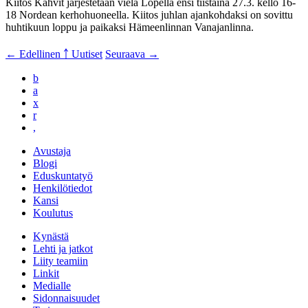
Kiitos Kahvit järjestetään vielä Lopella ensi tiistaina 27.3. kello 16-
18 Nordean kerhohuoneella. Kiitos juhlan ajankohdaksi on sovittu
huhtikuun loppu ja paikaksi Hämeenlinnan Vanajanlinna.
← Edellinen
￪ Uutiset
Seuraava →
b
a
x
r
,
Avustaja
Blogi
Eduskuntatyö
Henkilötiedot
Kansi
Koulutus
Kynästä
Lehti ja jatkot
Liity teamiin
Linkit
Medialle
Sidonnaisuudet