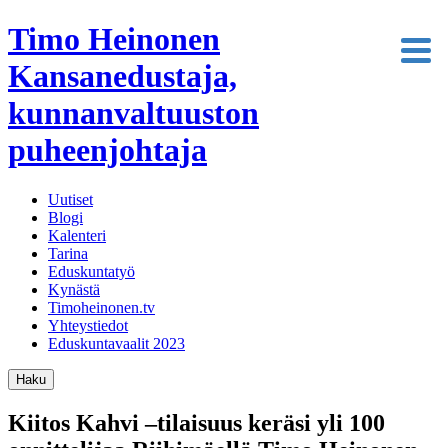
Timo Heinonen
Kansanedustaja,
kunnanvaltuuston
puheenjohtaja
Uutiset
Blogi
Kalenteri
Tarina
Eduskuntatyö
Kynästä
Timoheinonen.tv
Yhteystiedot
Eduskuntavaalit 2023
Haku
Kiitos Kahvi –tilaisuus keräsi yli 100