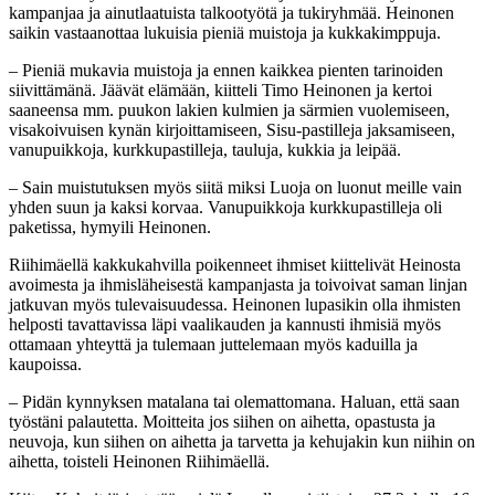
kampanjaa ja ainutlaatuista talkootyötä ja tukiryhmää. Heinonen
saikin vastaanottaa lukuisia pieniä muistoja ja kukkakimppuja.
– Pieniä mukavia muistoja ja ennen kaikkea pienten tarinoiden
siivittämänä. Jäävät elämään, kiitteli Timo Heinonen ja kertoi
saaneensa mm. puukon lakien kulmien ja särmien vuolemiseen,
visakoivuisen kynän kirjoittamiseen, Sisu-pastilleja jaksamiseen,
vanupuikkoja, kurkkupastilleja, tauluja, kukkia ja leipää.
– Sain muistutuksen myös siitä miksi Luoja on luonut meille vain
yhden suun ja kaksi korvaa. Vanupuikkoja kurkkupastilleja oli
paketissa, hymyili Heinonen.
Riihimäellä kakkukahvilla poikenneet ihmiset kiittelivät Heinosta
avoimesta ja ihmisläheisestä kampanjasta ja toivoivat saman linjan
jatkuvan myös tulevaisuudessa. Heinonen lupasikin olla ihmisten
helposti tavattavissa läpi vaalikauden ja kannusti ihmisiä myös
ottamaan yhteyttä ja tulemaan juttelemaan myös kaduilla ja
kaupoissa.
– Pidän kynnyksen matalana tai olemattomana. Haluan, että saan
työstäni palautetta. Moitteita jos siihen on aihetta, opastusta ja
neuvoja, kun siihen on aihetta ja tarvetta ja kehujakin kun niihin on
aihetta, toisteli Heinonen Riihimäellä.