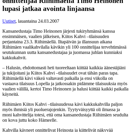
onnittelijaa Riihimäellä Timo Heinonen
lupasi jatkaa avointa linjaansa
Uutiset
,
lauantaina 24.03.2007
Kansanedustaja Timo Heinonen järjesti tukiryhmänsä kanssa
ensimmäisen, vaalien jälkeisen, Kiitos Kahvi –tilaisuuden
perjantaina 23.3. Riihimäellä. Iltapäivän ja illansuun aikana
Riihimäen vaalikahvilalla kävikin yli 100 onnittelijaa tervehtimässä
seutukunnan uutta kansanedustajaa ja juomassa juhlan kunniaksi
kakkukahvit.
– Halusin, ehdottomasti heti tuoreeltaan kiittää kaikkia äänestäjiäni
ja tukijoitani ja Kiitos Kahvi –tilaisuudet ovat tähän paras tapa.
Riihimäellä kävi väkeä valtavasti paikalla ja ensi viikolla on
vastaava tilaisuus Lopella ja jatkossakin pidämme tilaisuuksia myös
vaalien välillä, kertoi Timo Heinonen ja halusi kiittää kaikki paikalla
käyneitä.
Riihimäen Kiitos Kahvi –tilaisuudessa kävi kakkukahvilla paljon
myös ihmisiä yli puoluerajojenkin. Tyytyväisyyttä oli ilmassa ja
moni kahvittelija totesi, että oma kansanedustaja Riihimäen seudulta
on kova juttu koko Hämeelle.
Kahvilla käyneet onnittelivat Heinosta ja kiittelivät näkyvää