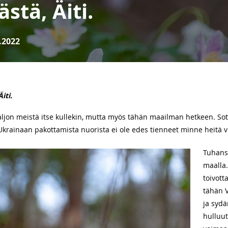
stä, Äiti.
.2022
iti.
aljon meistä itse kullekin, mutta myös tähän maailman hetkeen. Sot
 Ukrainaan pakottamista nuorista ei ole edes tienneet minne heitä 
Tuhansi
maalla.
toivott
tähän V
ja syd
hulluut