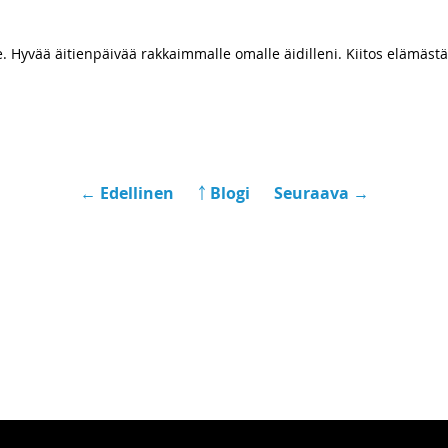
e. Hyvää äitienpäivää rakkaimmalle omalle äidilleni. Kiitos elämästä,
← Edellinen
￪ Blogi
Seuraava →