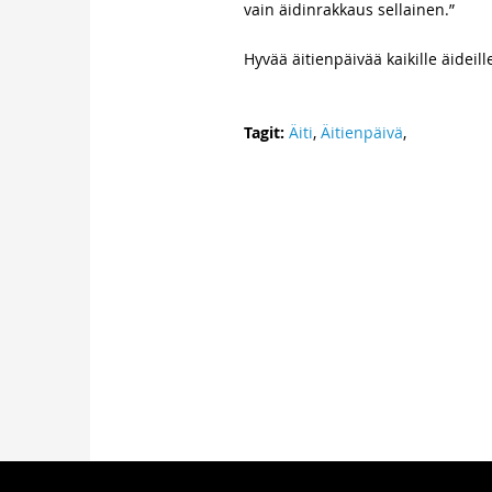
vain äidinrakkaus sellainen.”
Hyvää äitienpäivää kaikille äideill
Tagit:
Äiti
,
Äitienpäivä
,