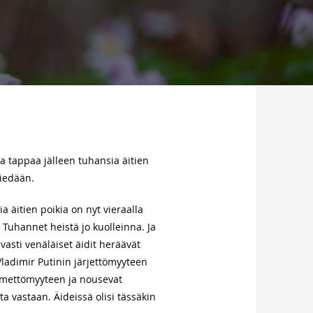
a tappaa jälleen tuhansia äitien
viedään.
a äitien poikia on nyt vieraalla
 Tuhannet heistä jo kuolleinna. Ja
avasti venäläiset äidit heräävät
ladimir Putinin järjettömyyteen
ämettömyyteen ja nousevat
ta vastaan. Äideissä olisi tässäkin