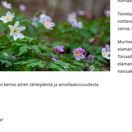
voimaa
Toivota
voittav
sanoa, 
Murheet
elämän 
Toisaa
elämän 
näissäk
 kertoo äitien tärkeydestä ja ainutlaatuisuudesta.
a?