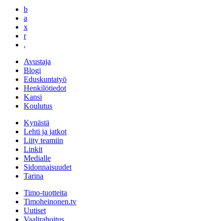
b
a
x
r
,
Avustaja
Blogi
Eduskuntatyö
Henkilötiedot
Kansi
Koulutus
Kynästä
Lehti ja jatkot
Liity teamiin
Linkit
Medialle
Sidonnaisuudet
Tarina
Timo-tuotteita
Timoheinonen.tv
Uutiset
Vaalirahoitus