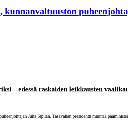
, kunnanvaltuuston puheenjohta
iksi – edessä raskaiden leikkausten vaalika
heenjohtajan Juha Sipilän. Tasavallan presidentti minittää pääminister