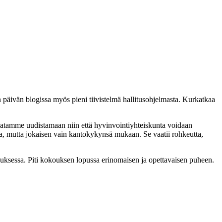
sen päivän blogissa myös pieni tiivistelmä hallitusohjelmasta. Kurkatkaa
 maatamme uudistamaan niin että hyvinvointiyhteiskunta voidaan
sa, mutta jokaisen vain kantokykynsä mukaan. Se vaatii rohkeutta,
ksessa. Piti kokouksen lopussa erinomaisen ja opettavaisen puheen.