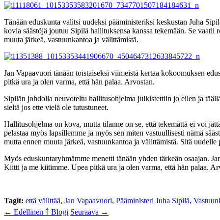
Tänään eduskunta valitsi uudeksi pääministeriksi keskustan Juha Sipilä
kovia säästöjä joutuu Sipilä hallituksensa kanssa tekemään. Se vaatii 
muuta järkeä, vastuunkantoa ja välittämistä.
Jan Vapaavuori tänään toistaiseksi viimeistä kertaa kokoomuksen ed
pitkä ura ja olen varma, että hän palaa. Arvostan.
Sipilän johdolla neuvoteltu hallitusohjelma julkistettiin jo eilen ja tä
sieltä jos ette vielä ole tutustuneet.
Hallitusohjelma on kova, mutta tilanne on se, että tekemättä ei voi jä
pelastaa myös lapsillemme ja myös sen miten vastuullisesti nämä sääs
mutta ennen muuta järkeä, vastuunkantoa ja välittämistä. Sitä uudelle p
Myös eduskuntaryhmämme menetti tänään yhden tärkeän osaajan. Jan V
Kiitti ja me kiitimme.
Upea pitkä ura ja olen varma, että hän palaa. Ar
Tagit:
että välittää
,
Jan Vapaavuori
,
Pääministeri Juha Sipilä
,
Vastuunk
← Edellinen
￪ Blogi
Seuraava →