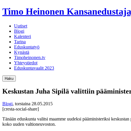
Timo Heinonen
Kansanedustaja
Uutiset
Blogi
Kalenteri
Tarina
Eduskuntatyö
Kynästä
Timoheinonen.tv
Yhteystiedot
Eduskuntavaalit 2023
Haku
Keskustan Juha Sipilä valittiin pääminister
Blogi
,
torstaina 28.05.2015
[cresta-social-share]
Tänään eduskunta valitsi maamme uudeksi pääministeriksi keskustan pu
koko uuden valtioneuvoston.