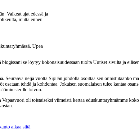
n. Vaikeat ajat edessä ja
rohkeutta, mutta ennen
uskuntaryhmässä. Upea
ällä blogissani se löytyy kokonaisuudessaan tuolta Uutiset-sivulta ja eili
ttää. Seuraava neljä vuotta Sipilän johdolla osoittaa sen onnistutaanko
töt osataan tehdä ja kohdentaa. Jokaisen suomalaisen tulee kantaa osan
ääministerille toivon.
apaavuori oli toistaiseksi viimeistä kertaa eduskuntaryhmämme kokou
vostan.
anto alkaa siitä
,