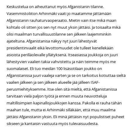
Keskustelua on aiheuttanut myös Afganistanin tilanne.
Vasemmistoliiton Arhinmäki vaati jo maatamme jättämään
Afganistanin rauhaturvaoperaatio. Mietin vain itse mikä maan
kohtalo oli sitten jos sen nyt muut yksin jättäisi. Ja toisaalta mikä
olisi maailman turvallisuustilanne sen jälkeen laajemminkin
ajateltuna. Afganistanisa näkyy nyt juuri lähestyvät
presidentinvaalit eikä levottomuudet ole tulleet kenellekään
asioista perilläolevalle yllätyksenä. Itseasiassa joukkoja on juuri
lähestyvien vaalien takia vahvistettu ja näin teimme myös me
suomalaiset. Eli tuo meidän 100 lisäsotilaan joukko on
Afganistanissa juuri vaaleja varten ja se on tarkoitus kotiuttaa sieltä
vaalien jälkeen ja sen jälkeen alueelle jää jälleen ISAF-
perusmiehityksemme. Itse olen sitä mieltä, että Afganistanissa
tarvitaan vielä paljon työtä ja ennen muuta neuvotteluja
maltillisimpien kapinallisjoukkojen kanssa. Pakolla ei rauha tähän
maahan tule, mutta ei Arhinmäki silläkään, että muu maailma
jättäisi Afganistanin yksin. Eli minä jättäisin nyt populistiset puheet
sikseen ja kantaisin vastuuta myös tulevaisuudesta.