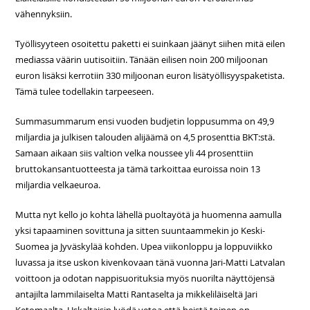
vähennyksiin.
Työllisyyteen osoitettu paketti ei suinkaan jäänyt siihen mitä eilen
mediassa väärin uutisoitiin. Tänään eilisen noin 200 miljoonan
euron lisäksi kerrotiin 330 miljoonan euron lisätyöllisyyspaketista.
Tämä tulee todellakin tarpeeseen.
Summasummarum ensi vuoden budjetin loppusumma on 49,9
miljardia ja julkisen talouden alijäämä on 4,5 prosenttia BKT:stä.
Samaan aikaan siis valtion velka noussee yli 44 prosenttiin
bruttokansantuotteesta ja tämä tarkoittaa euroissa noin 13
miljardia velkaeuroa.
Mutta nyt kello jo kohta lähellä puoltayötä ja huomenna aamulla
yksi tapaaminen sovittuna ja sitten suuntaammekin jo Keski-
Suomea ja Jyväskylää kohden. Upea viikonloppu ja loppuviikko
luvassa ja itse uskon kivenkovaan tänä vuonna Jari-Matti Latvalan
voittoon ja odotan nappisuorituksia myös nuorilta näyttöjensä
antajilta lammilaiselta Matti Rantaselta ja mikkeliläiseltä Jari