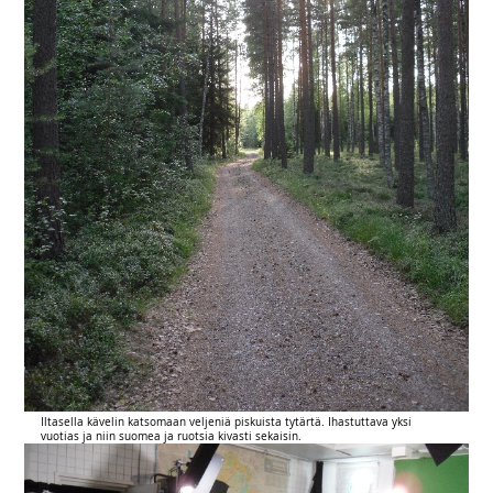
Iltasella kävelin katsomaan veljeniä piskuista tytärtä. Ihastuttava yksi
vuotias ja niin suomea ja ruotsia kivasti sekaisin.