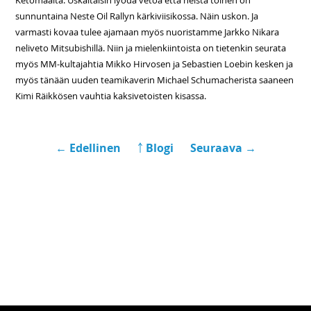
Ketomaalta. Uskaltaisin lyödä vetoa että heistä toinen on
sunnuntaina Neste Oil Rallyn kärkiviisikossa. Näin uskon. Ja
varmasti kovaa tulee ajamaan myös nuoristamme Jarkko Nikara
neliveto Mitsubishillä. Niin ja mielenkiintoista on tietenkin seurata
myös MM-kultajahtia Mikko Hirvosen ja Sebastien Loebin kesken ja
myös tänään uuden teamikaverin Michael Schumacherista saaneen
Kimi Räikkösen vauhtia kaksivetoisten kisassa.
← Edellinen
￪ Blogi
Seuraava →