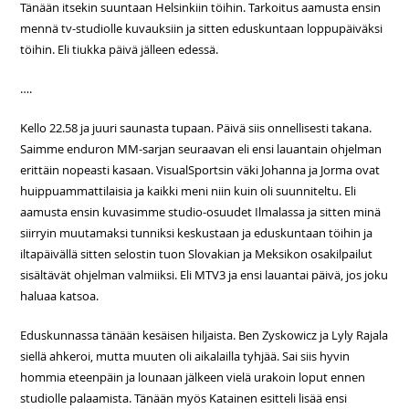
Tänään itsekin suuntaan Helsinkiin töihin. Tarkoitus aamusta ensin
mennä tv-studiolle kuvauksiin ja sitten eduskuntaan loppupäiväksi
töihin. Eli tiukka päivä jälleen edessä.
….
Kello 22.58 ja juuri saunasta tupaan. Päivä siis onnellisesti takana.
Saimme enduron MM-sarjan seuraavan eli ensi lauantain ohjelman
erittäin nopeasti kasaan. VisualSportsin väki Johanna ja Jorma ovat
huippuammattilaisia ja kaikki meni niin kuin oli suunniteltu. Eli
aamusta ensin kuvasimme studio-osuudet Ilmalassa ja sitten minä
siirryin muutamaksi tunniksi keskustaan ja eduskuntaan töihin ja
iltapäivällä sitten selostin tuon Slovakian ja Meksikon osakilpailut
sisältävät ohjelman valmiiksi. Eli MTV3 ja ensi lauantai päivä, jos joku
haluaa katsoa.
Eduskunnassa tänään kesäisen hiljaista. Ben Zyskowicz ja Lyly Rajala
siellä ahkeroi, mutta muuten oli aikalailla tyhjää. Sai siis hyvin
hommia eteenpäin ja lounaan jälkeen vielä urakoin loput ennen
studiolle palaamista. Tänään myös Katainen esitteli lisää ensi