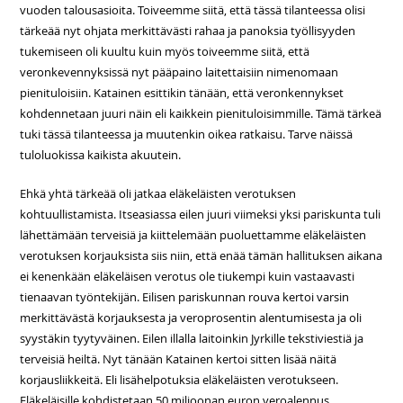
vuoden talousasioita. Toiveemme siitä, että tässä tilanteessa olisi
tärkeää nyt ohjata merkittävästi rahaa ja panoksia työllisyyden
tukemiseen oli kuultu kuin myös toiveemme siitä, että
veronkevennyksissä nyt pääpaino laitettaisiin nimenomaan
pienituloisiin. Katainen esittikin tänään, että veronkennykset
kohdennetaan juuri näin eli kaikkein pienituloisimmille. Tämä tärkeä
tuki tässä tilanteessa ja muutenkin oikea ratkaisu. Tarve näissä
tuloluokissa kaikista akuutein.
Ehkä yhtä tärkeää oli jatkaa eläkeläisten verotuksen
kohtuullistamista. Itseasiassa eilen juuri viimeksi yksi pariskunta tuli
lähettämään terveisiä ja kiittelemään puoluettamme eläkeläisten
verotuksen korjauksista siis niin, että enää tämän hallituksen aikana
ei kenenkään eläkeläisen verotus ole tiukempi kuin vastaavasti
tienaavan työntekijän. Eilisen pariskunnan rouva kertoi varsin
merkittävästä korjauksesta ja veroprosentin alentumisesta ja oli
syystäkin tyytyväinen. Eilen illalla laitoinkin Jyrkille tekstiviestiä ja
terveisiä heiltä. Nyt tänään Katainen kertoi sitten lisää näitä
korjausliikkeitä. Eli lisähelpotuksia eläkeläisten verotukseen.
Eläkeläisille kohdistetaan 50 miljoonan euron veroalennus