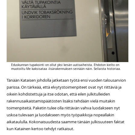
Eduskunnan tupakointi on ollut yksi kesän uutisaiheista. Ehdoton kielto on
muotoiltu Me kaksisataa -lisärakennuksen seinään näin. Sellaista historiaa.
Tänään Kataisen johdolla jatketaan työtä ensi vuoden talousarvion
parissa. On tärkeää, että elvytystoimenpiteet ovat nyt riittäviä ja
oikein kohdistettuja ja itse odotan, että eilen julkitulleiden
rakennusaikaistamispäätösten lisäksi tehdään vielä muitakin
toimenpiteitä. Paketin tulee olla riittävän vahva luodakseen nyt
uskoa tulevaan ja luodakseen myös työpaikkoja nopeallakin
aikataululla. Kokonaisuudesta saamme tänään julkisuuteen faktat
kun Katainen kertoo tehdyt ratkaisut.