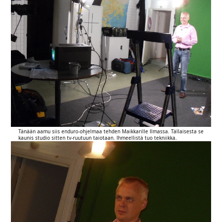
Tänään aamu siis enduro-ohjelmaa tehden Maikkarille Ilmassa. Tällaisesta se
kaunis studio sitten tv-ruutuun taiotaan. Ihmeellistä tuo tekniikka.