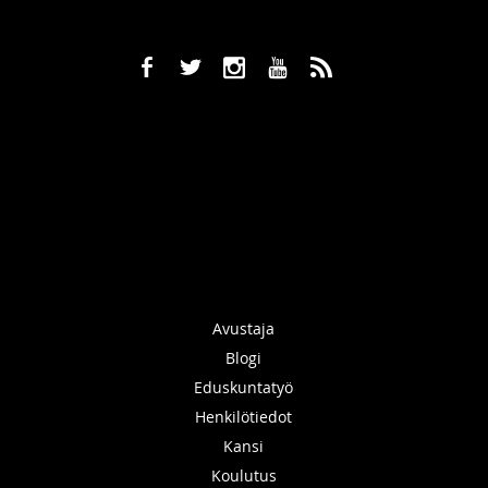
b
a
x
r
,
Avustaja
Blogi
Eduskuntatyö
Henkilötiedot
Kansi
Koulutus