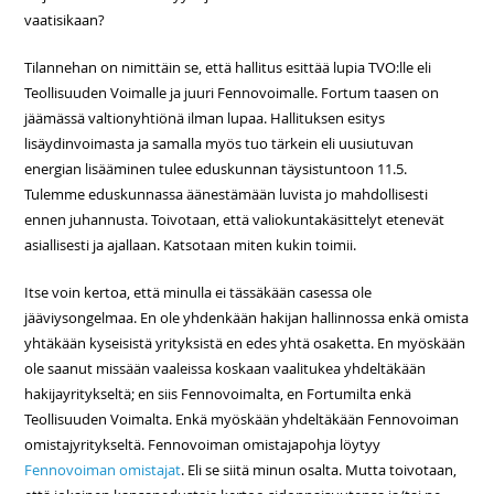
vaatisikaan?
Tilannehan on nimittäin se, että hallitus esittää lupia TVO:lle eli
Teollisuuden Voimalle ja juuri Fennovoimalle. Fortum taasen on
jäämässä valtionyhtiönä ilman lupaa. Hallituksen esitys
lisäydinvoimasta ja samalla myös tuo tärkein eli uusiutuvan
energian lisääminen tulee eduskunnan täysistuntoon 11.5.
Tulemme eduskunnassa äänestämään luvista jo mahdollisesti
ennen juhannusta. Toivotaan, että valiokuntakäsittelyt etenevät
asiallisesti ja ajallaan. Katsotaan miten kukin toimii.
Itse voin kertoa, että minulla ei tässäkään casessa ole
jääviysongelmaa. En ole yhdenkään hakijan hallinnossa enkä omista
yhtäkään kyseisistä yrityksistä en edes yhtä osaketta. En myöskään
ole saanut missään vaaleissa koskaan vaalitukea yhdeltäkään
hakijayritykseltä; en siis Fennovoimalta, en Fortumilta enkä
Teollisuuden Voimalta. Enkä myöskään yhdeltäkään Fennovoiman
omistajyritykseltä. Fennovoiman omistajapohja löytyy
Fennovoiman omistajat
. Eli se siitä minun osalta. Mutta toivotaan,