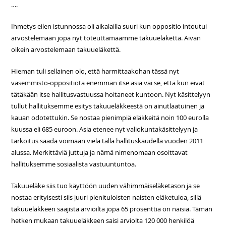
….
Ihmetys eilen istunnossa oli aikalailla suuri kun oppositio intoutui
arvostelemaan jopa nyt toteuttamaamme takuueläkettä. Aivan
oikein arvostelemaan takuueläkettä.
Hieman tuli sellainen olo, että harmittaakohan tässä nyt
vasemmisto-oppositiota enemmän itse asia vai se, että kun eivät
tätäkään itse hallitusvastuussa hoitaneet kuntoon. Nyt käsittelyyn
tullut hallituksemme esitys takuueläkkeestä on ainutlaatuinen ja
kauan odotettukin. Se nostaa pienimpiä eläkkeitä noin 100 eurolla
kuussa eli 685 euroon. Asia etenee nyt valiokuntakäsittelyyn ja
tarkoitus saada voimaan vielä tällä hallituskaudella vuoden 2011
alussa. Merkittäviä juttuja ja nämä nimenomaan osoittavat
hallituksemme sosiaalista vastuuntuntoa.
Takuueläke siis tuo käyttöön uuden vähimmäiseläketason ja se
nostaa erityisesti siis juuri pienituloisten naisten eläketuloa, sillä
takuueläkkeen saajista arvioilta jopa 65 prosenttia on naisia. Tämän
hetken mukaan takuueläkkeen saisi arviolta 120 000 henkilöä