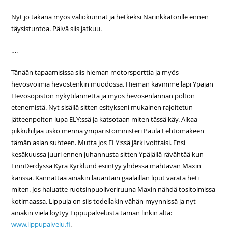
Nyt jo takana myös valiokunnat ja hetkeksi Narinkkatorille ennen
täysistuntoa. Päivä siis jatkuu.
….
Tänään tapaamisissa siis hieman motorsporttia ja myös
hevosvoimia hevostenkin muodossa. Hieman kävimme läpi Ypäjän
Hevosopiston nykytilannetta ja myös hevosenlannan polton
etenemistä. Nyt sisällä sitten esitykseni mukainen rajoitetun
jätteenpolton lupa ELY:ssä ja katsotaan miten tässä käy. Alkaa
pikkuhiljaa usko mennä ympäristöministeri Paula Lehtomäkeen
tämän asian suhteen. Mutta jos ELY:ssä järki voittaisi. Ensi
kesäkuussa juuri ennen juhannusta sitten Ypäjällä rävähtää kun
FinnDerdyssä Kyra Kyrklund esiintyy yhdessä mahtavan Maxin
kanssa. Kannattaa ainakin lauantain gaalaillan liput varata heti
miten. Jos haluatte ruotsinpuoliveriruuna Maxin nähdä tositoimissa
kotimaassa. Lippuja on siis todellakin vähän myynnissä ja nyt
ainakin vielä löytyy Lippupalvelusta tämän linkin alta:
www.lippupalvelu.fi
.