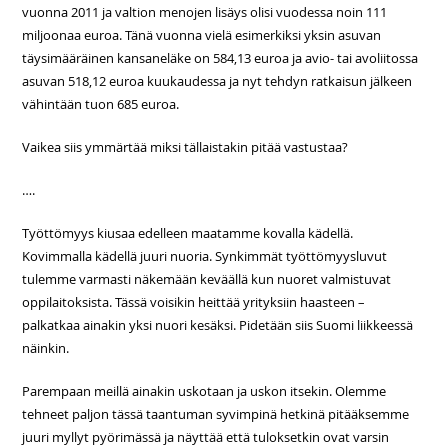
vuonna 2011 ja valtion menojen lisäys olisi vuodessa noin 111
miljoonaa euroa. Tänä vuonna vielä esimerkiksi yksin asuvan
täysimääräinen kansaneläke on 584,13 euroa ja avio- tai avoliitossa
asuvan 518,12 euroa kuukaudessa ja nyt tehdyn ratkaisun jälkeen
vähintään tuon 685 euroa.
Vaikea siis ymmärtää miksi tällaistakin pitää vastustaa?
….
Työttömyys kiusaa edelleen maatamme kovalla kädellä.
Kovimmalla kädellä juuri nuoria. Synkimmät työttömyysluvut
tulemme varmasti näkemään keväällä kun nuoret valmistuvat
oppilaitoksista. Tässä voisikin heittää yrityksiin haasteen –
palkatkaa ainakin yksi nuori kesäksi. Pidetään siis Suomi liikkeessä
näinkin.
Parempaan meillä ainakin uskotaan ja uskon itsekin. Olemme
tehneet paljon tässä taantuman syvimpinä hetkinä pitääksemme
juuri myllyt pyörimässä ja näyttää että tuloksetkin ovat varsin