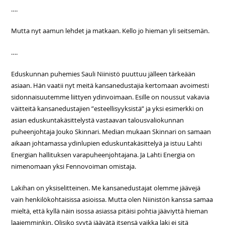
….
Mutta nyt aamun lehdet ja matkaan. Kello jo hieman yli seitsemän.
….
Eduskunnan puhemies Sauli Niinistö puuttuu jälleen tärkeään
asiaan. Hän vaatii nyt meitä kansanedustajia kertomaan avoimesti
sidonnaisuutemme liittyen ydinvoimaan. Esille on noussut vakavia
väitteitä kansanedustajien ”esteellisyyksistä” ja yksi esimerkki on
asian eduskuntakäsittelystä vastaavan talousvaliokunnan
puheenjohtaja Jouko Skinnari. Median mukaan Skinnari on samaan
aikaan johtamassa ydinlupien eduskuntakäsittelyä ja istuu Lahti
Energian hallituksen varapuheenjohtajana. Ja Lahti Energia on
nimenomaan yksi Fennovoiman omistaja.
Lakihan on yksiselitteinen. Me kansanedustajat olemme jäävejä
vain henkilökohtaisissa asioissa. Mutta olen Niinistön kanssa samaa
mieltä, että kyllä näin isossa asiassa pitäisi pohtia jääviyttä hieman
laajemminkin. Olisiko syytä jäävätä itsensä vaikka laki ei sitä