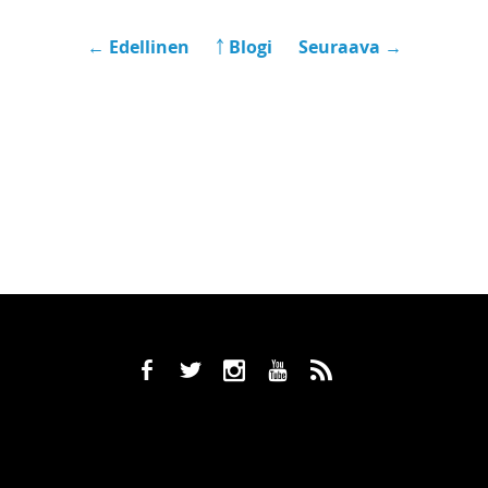
← Edellinen
￪ Blogi
Seuraava →
b
a
x
r
,