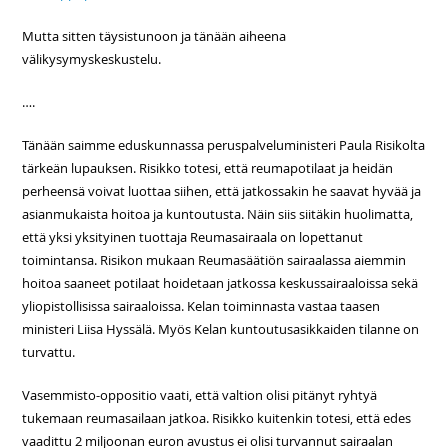
Mutta sitten täysistunoon ja tänään aiheena
välikysymyskeskustelu.
….
Tänään saimme eduskunnassa peruspalveluministeri Paula Risikolta
tärkeän lupauksen. Risikko totesi, että reumapotilaat ja heidän
perheensä voivat luottaa siihen, että jatkossakin he saavat hyvää ja
asianmukaista hoitoa ja kuntoutusta. Näin siis siitäkin huolimatta,
että yksi yksityinen tuottaja Reumasairaala on lopettanut
toimintansa. Risikon mukaan Reumasäätiön sairaalassa aiemmin
hoitoa saaneet potilaat hoidetaan jatkossa keskussairaaloissa sekä
yliopistollisissa sairaaloissa. Kelan toiminnasta vastaa taasen
ministeri Liisa Hyssälä. Myös Kelan kuntoutusasikkaiden tilanne on
turvattu.
Vasemmisto-oppositio vaati, että valtion olisi pitänyt ryhtyä
tukemaan reumasailaan jatkoa. Risikko kuitenkin totesi, että edes
vaadittu 2 miljoonan euron avustus ei olisi turvannut sairaalan