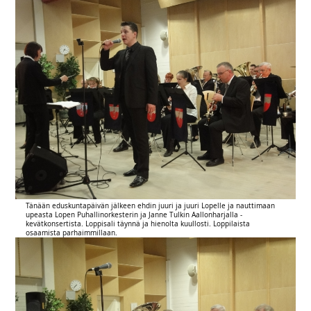
Tänään eduskuntapäivän jälkeen ehdin juuri ja juuri Lopelle ja nauttimaan
upeasta Lopen Puhallinorkesterin ja Janne Tulkin Aallonharjalla -
kevätkonsertista. Loppisali täynnä ja hienolta kuullosti. Loppilaista
osaamista parhaimmillaan.