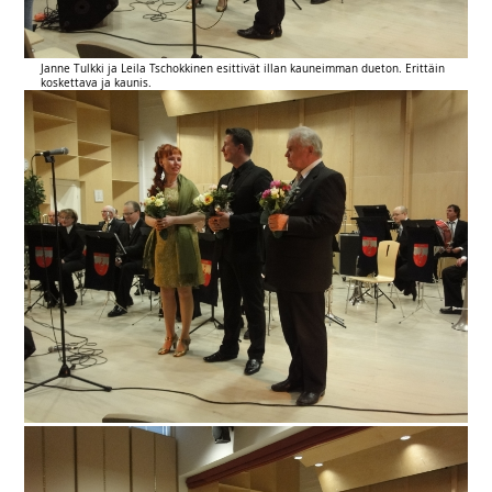
Janne Tulkki ja Leila Tschokkinen esittivät illan kauneimman dueton. Erittäin
koskettava ja kaunis.