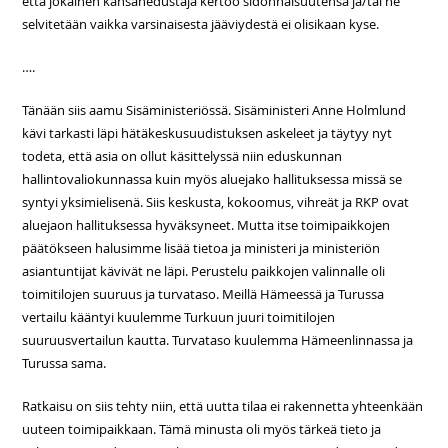
että jokainen kansanedustaja kertoo sidonnaisuutensa ja/tai ne
selvitetään vaikka varsinaisesta jääviydestä ei olisikaan kyse.
….
Tänään siis aamu Sisäministeriössä. Sisäministeri Anne Holmlund
kävi tarkasti läpi hätäkeskusuudistuksen askeleet ja täytyy nyt
todeta, että asia on ollut käsittelyssä niin eduskunnan
hallintovaliokunnassa kuin myös aluejako hallituksessa missä se
syntyi yksimielisenä. Siis keskusta, kokoomus, vihreät ja RKP ovat
aluejaon hallituksessa hyväksyneet. Mutta itse toimipaikkojen
päätökseen halusimme lisää tietoa ja ministeri ja ministeriön
asiantuntijat kävivät ne läpi. Perustelu paikkojen valinnalle oli
toimitilojen suuruus ja turvataso. Meillä Hämeessä ja Turussa
vertailu kääntyi kuulemme Turkuun juuri toimitilojen
suuruusvertailun kautta. Turvataso kuulemma Hämeenlinnassa ja
Turussa sama.
Ratkaisu on siis tehty niin, että uutta tilaa ei rakennetta yhteenkään
uuteen toimipaikkaan. Tämä minusta oli myös tärkeä tieto ja