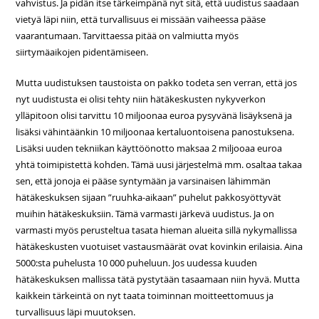
vahvistus. Ja pidän itse tärkeimpänä nyt sitä, että uudistus saadaan
vietyä läpi niin, että turvallisuus ei missään vaiheessa pääse
vaarantumaan. Tarvittaessa pitää on valmiutta myös
siirtymäaikojen pidentämiseen.
Mutta uudistuksen taustoista on pakko todeta sen verran, että jos
nyt uudistusta ei olisi tehty niin hätäkeskusten nykyverkon
ylläpitoon olisi tarvittu 10 miljoonaa euroa pysyvänä lisäyksenä ja
lisäksi vähintäänkin 10 miljoonaa kertaluontoisena panostuksena.
Lisäksi uuden tekniikan käyttöönotto maksaa 2 miljooaa euroa
yhtä toimipistettä kohden. Tämä uusi järjestelmä mm. osaltaa takaa
sen, että jonoja ei pääse syntymään ja varsinaisen lähimmän
hätäkeskuksen sijaan ”ruuhka-aikaan” puhelut pakkosyöttyvät
muihin hätäkeskuksiin. Tämä varmasti järkevä uudistus. Ja on
varmasti myös perusteltua tasata hieman alueita sillä nykymallissa
hätäkeskusten vuotuiset vastausmäärät ovat kovinkin erilaisia. Aina
5000:sta puhelusta 10 000 puheluun. Jos uudessa kuuden
hätäkeskuksen mallissa tätä pystytään tasaamaan niin hyvä. Mutta
kaikkein tärkeintä on nyt taata toiminnan moitteettomuus ja
turvallisuus läpi muutoksen.