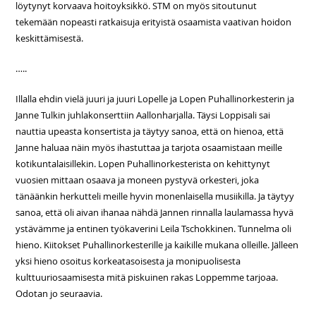
löytynyt korvaava hoitoyksikkö. STM on myös sitoutunut
tekemään nopeasti ratkaisuja erityistä osaamista vaativan hoidon
keskittämisestä.
…..
Illalla ehdin vielä juuri ja juuri Lopelle ja Lopen Puhallinorkesterin ja
Janne Tulkin juhlakonserttiin Aallonharjalla. Täysi Loppisali sai
nauttia upeasta konsertista ja täytyy sanoa, että on hienoa, että
Janne haluaa näin myös ihastuttaa ja tarjota osaamistaan meille
kotikuntalaisillekin. Lopen Puhallinorkesterista on kehittynyt
vuosien mittaan osaava ja moneen pystyvä orkesteri, joka
tänäänkin herkutteli meille hyvin monenlaisella musiikilla. Ja täytyy
sanoa, että oli aivan ihanaa nähdä Jannen rinnalla laulamassa hyvä
ystävämme ja entinen työkaverini Leila Tschokkinen. Tunnelma oli
hieno. Kiitokset Puhallinorkesterille ja kaikille mukana olleille. Jälleen
yksi hieno osoitus korkeatasoisesta ja monipuolisesta
kulttuuriosaamisesta mitä piskuinen rakas Loppemme tarjoaa.
Odotan jo seuraavia.