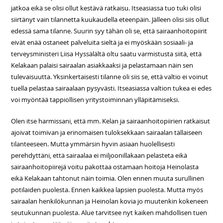
jatkoa eikä se olisi ollut kestävä ratkaisu. Itseasiassa tuo tuki olisi
siirtänyt vain tilannetta kuukaudella eteenpäin. Jälleen olisi siis ollut
edessä sama tilanne. Suurin syy tähän oli se, että sairaanhoitopiirit
eivät enää ostaneet palveluita sieltä ja ei myöskään sosiaali- ja
terveysministeri Liisa Hyssälältä oltu saatu varmistusta siitä, että
Kelakaan palaisi sairaalan asiakkaaksi ja pelastamaan näin sen
tulevaisuutta. Yksinkertaisesti tilanne oli siis se, että valtio ei voinut
tuella pelastaa sairaalaan pysyvästi. Itseasiassa valtion tukea ei edes
voi myöntää tappiollisen yritystoiminnan ylläpitämiseksi.
Olen itse harmissani, että mm. Kelan ja sairaanhoitopiirien ratkaisut
ajoivat toimivan ja erinomaisen tuloksekkaan sairaalan tällaiseen
tilanteeseen. Mutta ymmärsin hyvin asiaan huolellisesti
perehdyttäni, että sairaalaa ei miljoonillakaan pelasteta eikä
sairaanhoitopiirejä voitu pakottaa ostamaan hoitoja Heinolasta
eikä Kelakaan tahtonut näin toimia. Olen ennen muuta surullinen
potilaiden puolesta. Ennen kaikkea lapsien puolesta. Mutta myös
sairaalan henkilökunnan ja Heinolan kovia jo muutenkin kokeneen
seutukunnan puolesta. Alue tarvitsee nyt kaiken mahdollisen tuen