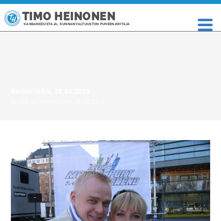
TIMO HEINONEN
KANSANEDUSTAJA, KUNNANVALTUUSTON PUHEENJOHTAJA
Keskiviikko, 28.04.2010
BLOGI
,
KESKIVIIKKONA 28.04.2010