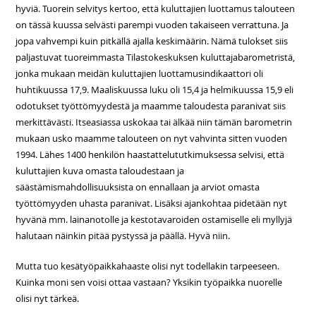
hyviä. Tuorein selvitys kertoo, että kuluttajien luottamus talouteen
on tässä kuussa selvästi parempi vuoden takaiseen verrattuna. Ja
jopa vahvempi kuin pitkällä ajalla keskimäärin. Nämä tulokset siis
paljastuvat tuoreimmasta Tilastokeskuksen kuluttajabarometristä,
jonka mukaan meidän kuluttajien luottamusindikaattori oli
huhtikuussa 17,9. Maaliskuussa luku oli 15,4 ja helmikuussa 15,9 eli
odotukset työttömyydestä ja maamme taloudesta paranivat siis
merkittävästi. Itseasiassa uskokaa tai älkää niin tämän barometrin
mukaan usko maamme talouteen on nyt vahvinta sitten vuoden
1994. Lähes 1400 henkilön haastattelututkimuksessa selvisi, että
kuluttajien kuva omasta taloudestaan ja
säästämismahdollisuuksista on ennallaan ja arviot omasta
työttömyyden uhasta paranivat. Lisäksi ajankohtaa pidetään nyt
hyvänä mm. lainanotolle ja kestotavaroiden ostamiselle eli myllyjä
halutaan näinkin pitää pystyssä ja päällä. Hyvä niin.
Mutta tuo kesätyöpaikkahaaste olisi nyt todellakin tarpeeseen.
Kuinka moni sen voisi ottaa vastaan? Yksikin työpaikka nuorelle
olisi nyt tärkeä.