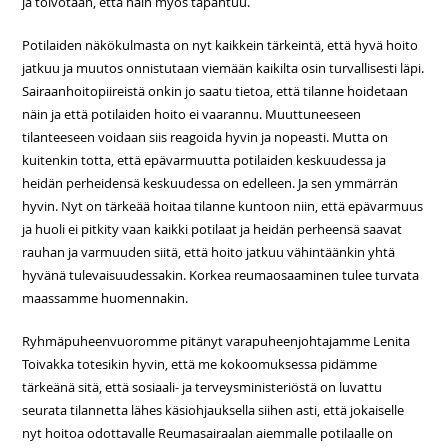
ja toivotaan, että näin myös tapahtuu.
Potilaiden näkökulmasta on nyt kaikkein tärkeintä, että hyvä hoito
jatkuu ja muutos onnistutaan viemään kaikilta osin turvallisesti läpi.
Sairaanhoitopiireistä onkin jo saatu tietoa, että tilanne hoidetaan
näin ja että potilaiden hoito ei vaarannu. Muuttuneeseen
tilanteeseen voidaan siis reagoida hyvin ja nopeasti. Mutta on
kuitenkin totta, että epävarmuutta potilaiden keskuudessa ja
heidän perheidensä keskuudessa on edelleen. Ja sen ymmärrän
hyvin. Nyt on tärkeää hoitaa tilanne kuntoon niin, että epävarmuus
ja huoli ei pitkity vaan kaikki potilaat ja heidän perheensä saavat
rauhan ja varmuuden siitä, että hoito jatkuu vähintäänkin yhtä
hyvänä tulevaisuudessakin. Korkea reumaosaaminen tulee turvata
maassamme huomennakin.
Ryhmäpuheenvuoromme pitänyt varapuheenjohtajamme Lenita
Toivakka totesikin hyvin, että me kokoomuksessa pidämme
tärkeänä sitä, että sosiaali- ja terveysministeriöstä on luvattu
seurata tilannetta lähes käsiohjauksella siihen asti, että jokaiselle
nyt hoitoa odottavalle Reumasairaalan aiemmalle potilaalle on