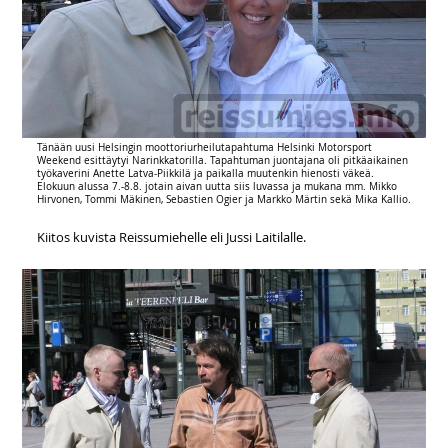
Tänään uusi Helsingin moottoriurheilutapahtuma Helsinki Motorsport
Weekend esittäytyi Narinkkatorilla. Tapahtuman juontajana oli pitkäaikainen
työkaverini Anette Latva-Piikkilä ja paikalla muutenkin hienosti väkeä.
Elokuun alussa 7.-8.8. jotain aivan uutta siis luvassa ja mukana mm. Mikko
Hirvonen, Tommi Mäkinen, Sebastien Ogier ja Markko Märtin sekä Mika Kallio.
Kiitos kuvista Reissumiehelle eli Jussi Laitilalle.