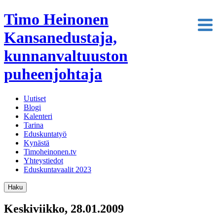
Timo Heinonen
Kansanedustaja,
kunnanvaltuuston
puheenjohtaja
Uutiset
Blogi
Kalenteri
Tarina
Eduskuntatyö
Kynästä
Timoheinonen.tv
Yhteystiedot
Eduskuntavaalit 2023
Haku
Keskiviikko, 28.01.2009