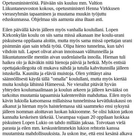
Opetusministeriötä. Päivään siis kuuluu mm. Valtion
Liikuntaneuvoston kokous, opetusministeri Henna Virkkusen
vierasryhmän tapaaminen ja muutama muukin työjuttu
eduskunnassa. Ohjelmaa siis aamusta aina iltaan asti.
Eilen päivällä kävin jälleen myös vanhalla koulullani. Lopen
Kirkonkylän koulu on siis sama missä aikanaan itse koulu-urani
piskuisena oppilaana aloitin, mutta myös sama missä opettajan urani
pisimmän ajan sain tehdä työtä. Olipa hieno tunnelma, kun talvi
vihdoin tuli. Lapset olivat aivan innoissaan välitunneilla ja
liikuntatunneille mentiin aivan uudenlaisella innolla. Hieman tuli
haikea olo ja ikäväkin niitä hienoja päiviä ja hetkiä. Myös entisiä
opettajakollegoita oli mukava nähdä ja tutulla kahvitunnilla jälleen
istuskella. Kauniita ja eläviä muistoja. Olen yrittänyt aina
säännöllisesti käydä tällä ”omalla” koulullani, mutta myös kiertää
muita kouluja lähinnä Hämeessä. Ne vierailut pitävät hyvän
yhteyden koulumaailmaan ja koulun arkeen ja jälleen kevääksi on
tarkoitus muutamia tapaamisia kalentereihin mahduttaa. Eilen myös
kävin lukiolla katsomassa millaisissa tunnelmissa kevätlukukausi on
alkanut ja hieman myös haistelemassa sitä saammeko ensi syksynä
jälleen isomman aloittavan luokan lukioomme. Se olisi lukion jatkon
kannalta keskeisen tärkeää. Useampaa vajaan 20 oppilaan luokkaa
piskuinen Lopen Lukio on tahdo millään jaksaa. Toivotaan vielä
parasta ja eilen mm. keskustelimmekin lukion rehtorin kanssa
muutamista mahdollisuuksista. Ja uskon itse, että ensi kesänä alkava