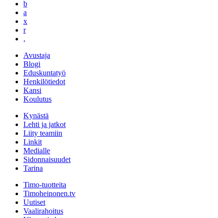
b
a
x
r
,
Avustaja
Blogi
Eduskuntatyö
Henkilötiedot
Kansi
Koulutus
Kynästä
Lehti ja jatkot
Liity teamiin
Linkit
Medialle
Sidonnaisuudet
Tarina
Timo-tuotteita
Timoheinonen.tv
Uutiset
Vaalirahoitus