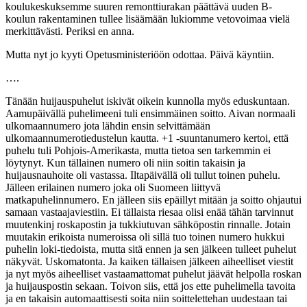
koulukeskuksemme suuren remonttiurakan päättävä uuden B-
koulun rakentaminen tullee lisäämään lukiomme vetovoimaa vielä
merkittävästi. Periksi en anna.
Mutta nyt jo kyyti Opetusministeriöön odottaa. Päivä käyntiin.
….
Tänään huijauspuhelut iskivät oikein kunnolla myös eduskuntaan.
Aamupäivällä puhelimeeni tuli ensimmäinen soitto. Aivan normaali
ulkomaannumero jota lähdin ensin selvittämään
ulkomaannumerotiedustelun kautta. +1 -suuntanumero kertoi, että
puhelu tuli Pohjois-Amerikasta, mutta tietoa sen tarkemmin ei
löytynyt. Kun tällainen numero oli niin soitin takaisin ja
huijausnauhoite oli vastassa. Iltapäivällä oli tullut toinen puhelu.
Jälleen erilainen numero joka oli Suomeen liittyvä
matkapuhelinnumero. En jälleen siis epäillyt mitään ja soitto ohjautui
samaan vastaajaviestiin. Ei tällaista riesaa olisi enää tähän tarvinnut
muutenkinj roskapostin ja tukkiutuvan sähköpostin rinnalle. Jotain
muutakin erikoista numeroissa oli sillä tuo toinen numero hukkui
puhelin loki-tiedoista, mutta sitä ennen ja sen jälkeen tulleet puhelut
näkyvät. Uskomatonta. Ja kaiken tällaisen jälkeen aiheelliset viestit
ja nyt myös aiheelliset vastaamattomat puhelut jäävät helpolla roskan
ja huijauspostin sekaan. Toivon siis, että jos ette puhelimella tavoita
ja en takaisin automaattisesti soita niin soittelettehan uudestaan tai