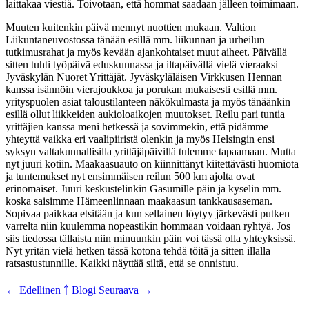
laittakaa viestiä. Toivotaan, että hommat saadaan jälleen toimimaan.
Muuten kuitenkin päivä mennyt nuottien mukaan. Valtion
Liikuntaneuvostossa tänään esillä mm. liikunnan ja urheilun
tutkimusrahat ja myös kevään ajankohtaiset muut aiheet. Päivällä
sitten tuhti työpäivä eduskunnassa ja iltapäivällä vielä vieraaksi
Jyväskylän Nuoret Yrittäjät. Jyväskyläläisen Virkkusen Hennan
kanssa isännöin vierajoukkoa ja porukan mukaisesti esillä mm.
yrityspuolen asiat taloustilanteen näkökulmasta ja myös tänäänkin
esillä ollut liikkeiden aukioloaikojen muutokset. Reilu pari tuntia
yrittäjien kanssa meni hetkessä ja sovimmekin, että pidämme
yhteyttä vaikka eri vaalipiiristä olenkin ja myös Helsingin ensi
syksyn valtakunnallisilla yrittäjäpäivillä tulemme tapaamaan. Mutta
nyt juuri kotiin. Maakaasuauto on kiinnittänyt kiitettävästi huomiota
ja tuntemukset nyt ensimmäisen reilun 500 km ajolta ovat
erinomaiset. Juuri keskustelinkin Gasumille päin ja kyselin mm.
koska saisimme Hämeenlinnaan maakaasun tankkausaseman.
Sopivaa paikkaa etsitään ja kun sellainen löytyy järkevästi putken
varrelta niin kuulemma nopeastikin hommaan voidaan ryhtyä. Jos
siis tiedossa tällaista niin minuunkin päin voi tässä olla yhteyksissä.
Nyt yritän vielä hetken tässä kotona tehdä töitä ja sitten illalla
ratsastustunnille. Kaikki näyttää siltä, että se onnistuu.
← Edellinen
￪ Blogi
Seuraava →