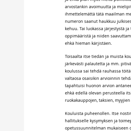
arvostankin avoimuutta ja mielipi
ihmettelemättä tätä maailman men
numeron saanut haukkuu julkises
kehuu. Tai luokassa järjestystä j
oppimääristä ja niiden saavuttami
ehkä hieman kärjistäen.
Toisaalta itse tiedän ja muista ko
järkevästi palautetta ja mm. pitiv
koulussa sai tehdä rauhassa töitä k
valtaosa osaisikin arvioinnin tehdä
tapahtuisi huonon arvion antaneelle
ehkä edellä olevan perusteella itse
ruokakauppojen, taksien, myyjien j
Kouluista puheenollen. Itse nosti
hallitukselle kysymyksen ja toimep
opetussuunnitelman mukaiseen opet