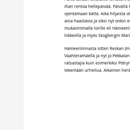
ihan rentoa hellepäivää. Päivällä 
ojentamaan kättä. Aika hiljaista o
aina haastavia ja siksi nyt onkin
mukavimmalle torille eli Hämeenli
liikkeellä ja myös Skogbergin M
Hämeenlinnasta sitten Reskan (main
Vaahteramäellä ja nyt jo Pekkalan 
ratsastajia kuin esimerkiksi Pötry
tekemään urheilua. Aikainen herä