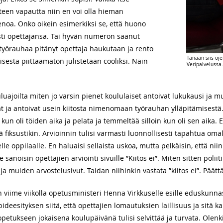
teen vapautta niin en voi olla hieman
oa. Onko oikein esimerkiksi se, että huono
ti opettajansa. Tai hyvän numeron saanut
a työrauhaa pitänyt opettaja haukutaan ja rento
Tänään siis oj
sesta piittaamaton julistetaan cooliksi. Näin
Veripalvelussa.
uluajoilta miten jo varsin pienet koululaiset antoivat lukukausi ja m
ät ja antoivat usein kiitosta nimenomaan työrauhan ylläpitämisestä. El
un oli töiden aika ja pelata ja temmeltää silloin kun oli sen aika. Eli
 fiksustikin. Arvioinnin tulisi varmasti luonnollisesti tapahtua omal
 oppilaalle. En haluaisi sellaista uskoa, mutta pelkäisin, että niink
 sanoisin opettajien arviointi sivuille ”Kiitos ei”. Miten sitten poliit
a muiden arvostelusivut. Taidan niihinkin vastata ”kiitos ei”. Päättä
n viime viikolla opetusministeri Henna Virkkuselle esille eduskunna
ideesityksen siitä, että opettajien lomautuksien laillisuus ja sitä k
ukseen jokaisena koulupäivänä tulisi selvittää ja turvata. Olenkin