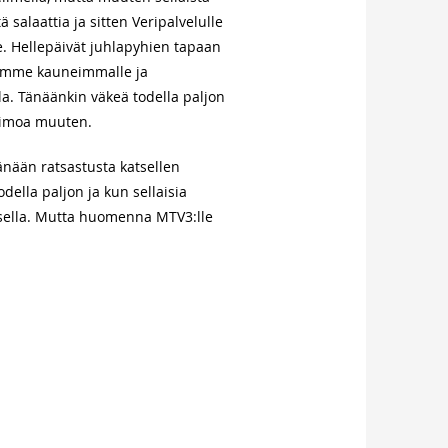
salaattia ja sitten Veripalvelulle
lle. Hellepäivät juhlapyhien tapaan
 maamme kauneimmalle ja
la. Tänäänkin väkeä todella paljon
Timoa muuten.
tänään ratsastusta katsellen
della paljon ja kun sellaisia
katsella. Mutta huomenna MTV3:lle