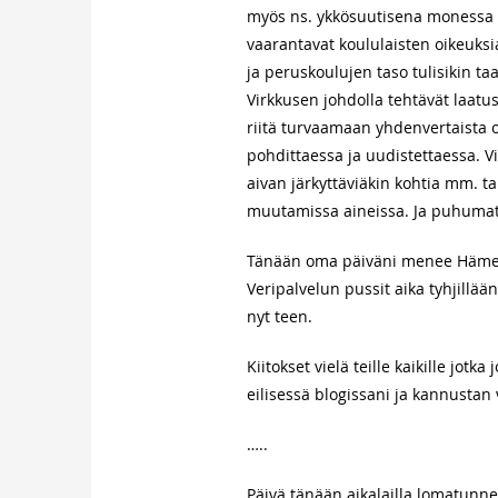
myös ns. ykkösuutisena monessa m
vaarantavat koululaisten oikeuksi
ja peruskoulujen taso tulisikin t
Virkkusen johdolla tehtävät laatu
riitä turvaamaan yhdenvertaista 
pohdittaessa ja uudistettaessa. V
aivan järkyttäviäkin kohtia mm. t
muutamissa aineissa. Ja puhumat
Tänään oma päiväni menee Hämeen
Veripalvelun pussit aika tyhjillää
nyt teen.
Kiitokset vielä teille kaikille jo
eilisessä blogissani ja kannustan
…..
Päivä tänään aikalailla lomatunn