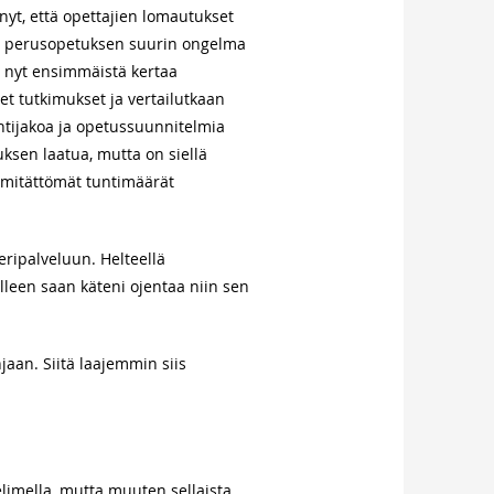
yt, että opettajien lomautukset
vat perusopetuksen suurin ongelma
tä nyt ensimmäistä kertaa
t tutkimukset ja vertailutkaan
ntijakoa ja opetussuunnitelmia
ksen laatua, mutta on siellä
a mitättömät tuntimäärät
ripalveluun. Helteellä
älleen saan käteni ojentaa niin sen
jaan. Siitä laajemmin siis
limella, mutta muuten sellaista