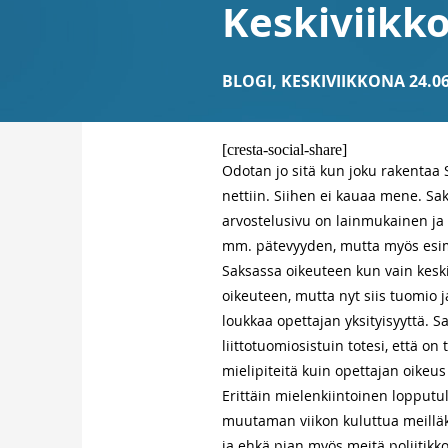
Keskiviikko
BLOGI
,
KESKIVIIKKONA 24.06
[cresta-social-share]
Odotan jo sitä kun joku rakentaa 
nettiin. Siihen ei kauaa mene. Sak
arvostelusivu on lainmukainen ja o
mm. pätevyyden, mutta myös esim
Saksassa oikeuteen kun vain kesk
oikeuteen, mutta nyt siis tuomio 
loukkaa opettajan yksityisyyttä. 
liittotuomiosistuin totesi, että o
mielipiteitä kuin opettajan oikeus
Erittäin mielenkiintoinen lopputul
muutaman viikon kuluttua meilläk
ja ehkä pian myös meitä poliitikkoj