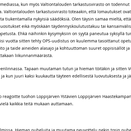
ediassa, kun myös Valtiontalouden tarkastusvirasto on todennut n
a. Valtiontalouden tarkastusvirasto toteaakin, että lomautukset o
aata tiukentamalla nykyisiä säädöksiä. Olen täysin samaa mieltä, et
suositukset eikä myöskään täydennyskoulutustakuu tai kansainvälise
opetusta. Ehkä näihinkin kysymyksiin on syytä paneutua syksyllä tu
iisi vuotta sitten tehty OPS-uudistus on kuulemma tasoittanut opetu
aito ja taide aineiden alasajo ja kohtuuttoman suuret oppisisällöt j
takaan liikunnanmäärästä.
linnassa. Tapaan muutaman tutun ja hieman töitäkin ja sitten Ve
n ja kun juuri kaksi kuukautta täyteen edellisestä luovutuksesta ja j
tka jo reagoitte tuohon Loppijärven Ystävien Loppijärven Haastekampan
 vielä kaikkia teitä mukaan auttamaan.
elmissa. Hieman puheluita ja muutama neuvottelu nekin tosin puhe