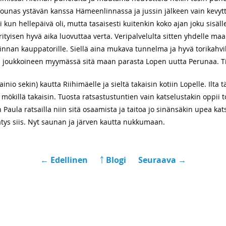
lounas ystävän kanssa Hämeenlinnassa ja jussin jälkeen vain kevyttä 
li kun hellepäivä oli, mutta tasaisesti kuitenkin koko ajan joku sisä
 erityisen hyvä aika luovuttaa verta. Veripalvelulta sitten yhdelle
nnan kauppatorille. Siellä aina mukava tunnelma ja hyvä torikahvi
ari joukkoineen myymässä sitä maan parasta Lopen uutta Perunaa. 
io sekin) kautta Riihimäelle ja sieltä takaisin kotiin Lopelle. Ilta 
mökillä takaisin. Tuosta ratsastustuntien vain katselustakin oppii to
n Paula ratsailla niin sitä osaamista ja taitoa jo sinänsäkin upea 
tys siis. Nyt saunan ja järven kautta nukkumaan.
← Edellinen
￪ Blogi
Seuraava →