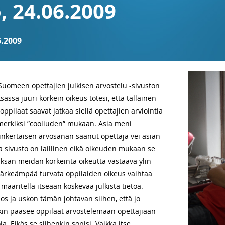
, 24.06.2009
.2009
Suomeen opettajien julkisen arvostelu -sivuston
sassa juuri korkein oikeus totesi, että tällainen
ppilaat saavat jatkaa siellä opettajien arviointia
erkiksi ”cooliuden” mukaan. Asia meni
inkertaisen arvosanan saanut opettaja vei asian
ja sivusto on laillinen eikä oikeuden mukaan se
Saksan meidän korkeinta oikeutta vastaava ylin
n tärkeämpää turvata oppilaiden oikeus vaihtaa
 määritellä itseään koskevaa julkista tietoa.
os ja uskon tämän johtavan siihen, että jo
in pääsee oppilaat arvostelemaan opettajiaan
a. Eikös se siihenkin sopisi. Vaikka itse