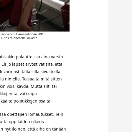
ensin käteni Hämeenlinnan SPR:n
 Kiitos talonväelle kuvasta.
uissakin palautteissa aina varsin
i jo lapset arvostivat sitä, että
 varmasti tällaisilla sivustoilla
la nimellä. Toisaalta mitä sitten
in voisi käydä. Mutta silti tai
ikkojen tai vaikkapa
kää te poliitikkojen osalta.
ssa opettajien lomautukset. Tein
autta oppilaiden oikeus
 nyt iloinen, että aihe on tänään