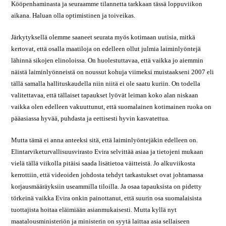
Kööpenhaminasta ja seuraamme tilannetta tarkkaan tässä loppuviikon
aikana. Haluan olla optimistinen ja toiveikas.
Järkytyksellä olemme saaneet seurata myös kotimaan uutisia, mitkä
kertovat, että osalla maatiloja on edelleen ollut julmia laiminlyöntejä
lähinnä sikojen elinoloissa. On huolestuttavaa, että vaikka jo aiemmin
näistä laiminlyönneistä on noussut kohuja viimeksi muistaakseni 2007 eli
tällä samalla hallituskaudella niin niitä ei ole saatu kuriin. On todella
valitettavaa, että tällaiset tapaukset lyövät leiman koko alan niskaan
vaikka olen edelleen vakuuttunut, että suomalainen kotimainen ruoka on
pääasiassa hyvää, puhdasta ja eettisesti hyvin kasvatettua.
Mutta tämä ei anna anteeksi sitä, että laiminlyöntejäkin edelleen on.
Elintarviketurvallisuusvirasto Evira selvittää asiaa ja tietojeni mukaan
vielä tällä viikolla pitäisi saada lisätietoa väitteistä. Jo alkuviikosta
kerrottiin, että videoiden johdosta tehdyt tarkastukset ovat johtamassa
korjausmääräyksiin useammilla tiloilla. Ja osaa tapauksista on pidetty
törkeinä vaikka Evira onkin painottanut, että suurin osa suomalaisista
tuottajista hoitaa eläimiään asianmukaisesti. Mutta kyllä nyt
maatalousministeriön ja ministerin on syytä laittaa asia sellaiseen