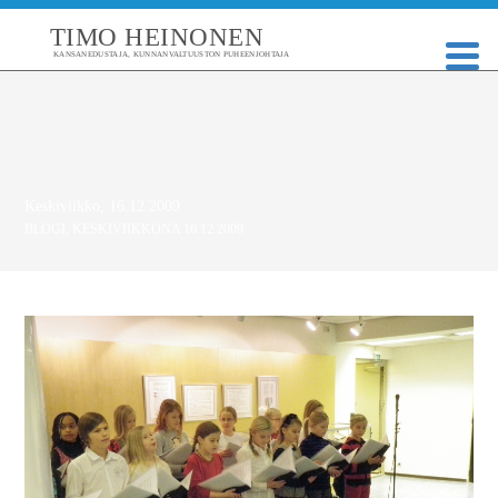
TIMO HEINONEN
KANSANEDUSTAJA, KUNNANVALTUUSTON PUHEENJOHTAJA
Keskiviikko, 16.12.2009
BLOGI
,
KESKIVIIKKONA 16.12.2009