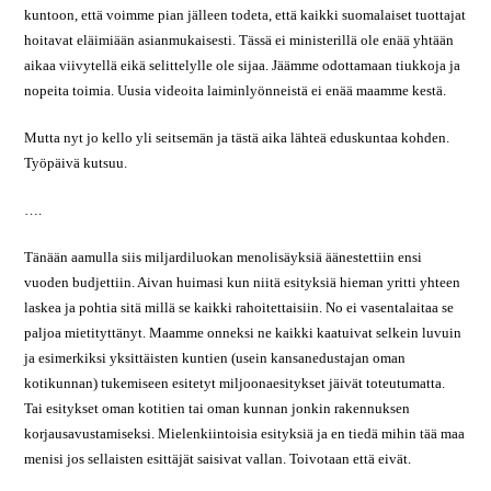
kuntoon, että voimme pian jälleen todeta, että kaikki suomalaiset tuottajat
hoitavat eläimiään asianmukaisesti. Tässä ei ministerillä ole enää yhtään
aikaa viivytellä eikä selittelylle ole sijaa. Jäämme odottamaan tiukkoja ja
nopeita toimia. Uusia videoita laiminlyönneistä ei enää maamme kestä.
Mutta nyt jo kello yli seitsemän ja tästä aika lähteä eduskuntaa kohden.
Työpäivä kutsuu.
….
Tänään aamulla siis miljardiluokan menolisäyksiä äänestettiin ensi
vuoden budjettiin. Aivan huimasi kun niitä esityksiä hieman yritti yhteen
laskea ja pohtia sitä millä se kaikki rahoitettaisiin. No ei vasentalaitaa se
paljoa mietityttänyt. Maamme onneksi ne kaikki kaatuivat selkein luvuin
ja esimerkiksi yksittäisten kuntien (usein kansanedustajan oman
kotikunnan) tukemiseen esitetyt miljoonaesitykset jäivät toteutumatta.
Tai esitykset oman kotitien tai oman kunnan jonkin rakennuksen
korjausavustamiseksi. Mielenkiintoisia esityksiä ja en tiedä mihin tää maa
menisi jos sellaisten esittäjät saisivat vallan. Toivotaan että eivät.