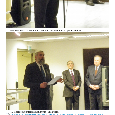
Itseoikeutetusti savonmurretta esitteli varapuhemies Seppo Kääriäinen.
…. ja samoin pohjanmaan murretta Juha Mieto.