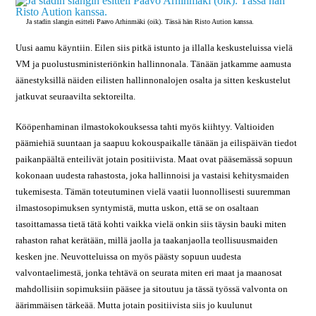
Ja stadin slangin esitteli Paavo Arhinmäki (oik). Tässä hän Risto Aution kanssa.
Uusi aamu käyntiin. Eilen siis pitkä istunto ja illalla keskusteluissa vielä
VM ja puolustusministeriönkin hallinnonala. Tänään jatkamme aamusta
äänestyksillä näiden eilisten hallinnonalojen osalta ja sitten keskustelut
jatkuvat seuraavilta sektoreilta.
Kööpenhaminan ilmastokokouksessa tahti myös kiihtyy. Valtioiden
päämiehiä suuntaan ja saapuu kokouspaikalle tänään ja eilispäivän tiedot
paikanpäältä enteilivät jotain positiivista. Maat ovat pääsemässä sopuun
kokonaan uudesta rahastosta, joka hallinnoisi ja vastaisi kehitysmaiden
tukemisesta. Tämän toteutuminen vielä vaatii luonnollisesti suuremman
ilmastosopimuksen syntymistä, mutta uskon, että se on osaltaan
tasoittamassa tietä tätä kohti vaikka vielä onkin siis täysin bauki miten
rahaston rahat kerätään, millä jaolla ja taakanjaolla teollisuusmaiden
kesken jne. Neuvotteluissa on myös päästy sopuun uudesta
valvontaelimestä, jonka tehtävä on seurata miten eri maat ja maanosat
mahdollisiin sopimuksiin pääsee ja sitoutuu ja tässä työssä valvonta on
äärimmäisen tärkeää. Mutta jotain positiivista siis jo kuulunut