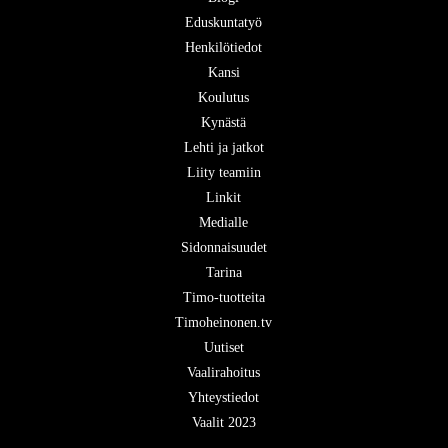
Eduskuntatyö
Henkilötiedot
Kansi
Koulutus
Kynästä
Lehti ja jatkot
Liity teamiin
Linkit
Medialle
Sidonnaisuudet
Tarina
Timo-tuotteita
Timoheinonen.tv
Uutiset
Vaalirahoitus
Yhteystiedot
Vaalit 2023