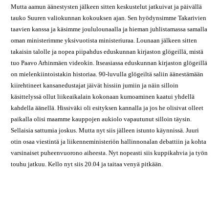
Mutta aamun äänestysten jälkeen sitten keskustelut jatkuivat ja päivällä
tauko Suuren valiokunnan kokouksen ajan. Sen hyödynsimme Takarivien
taavien kanssa ja käsimme joululounaalla ja hieman juhlistamassa samalla
oman ministerimme yksivuotista ministeriuraa. Lounaan jälkeen sitten
takaisin talolle ja nopea piipahdus eduskunnan kirjaston glögeillä, mistä
tuo Paavo Arhinmäen videokin. Itseasiassa eduskunnan kirjaston glögeillä
on mielenkiintoistakin historiaa. 90-luvulla glögeiltä saliin äänestämään
kiirehtineet kansanedustajat jäivät hissiin jumiin ja näin silloin
käsittelyssä ollut liikeaikalain kokonaan kumoaminen kaatui yhdellä
kahdella äänellä. Hissiväki oli esityksen kannalla ja jos he olisivat olleet
paikalla olisi maamme kauppojen aukiolo vapautunut silloin täysin.
Sellaisia sattumia joskus. Mutta nyt siis jälleen istunto käynnissä. Juuri
otin osaa viestintä ja liikenneministeriön hallinnonalan debattiin ja kohta
varsinaiset puheenvuorono aiheesta. Nyt nopeasti siis kuppikahvia ja työn
touhu jatkuu. Kello nyt siis 20.04 ja taitaa venyä pitkään.