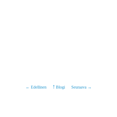
← Edellinen
￪ Blogi
Seuraava →