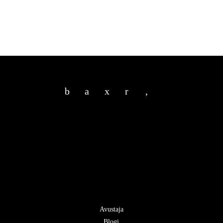
b
a
x
r
,
Avustaja
Blogi