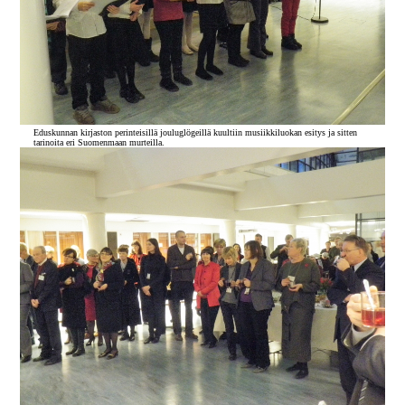
Eduskunnan kirjaston perinteisillä jouluglögeillä kuultiin musiikkiluokan esitys ja sitten
tarinoita eri Suomenmaan murteilla.