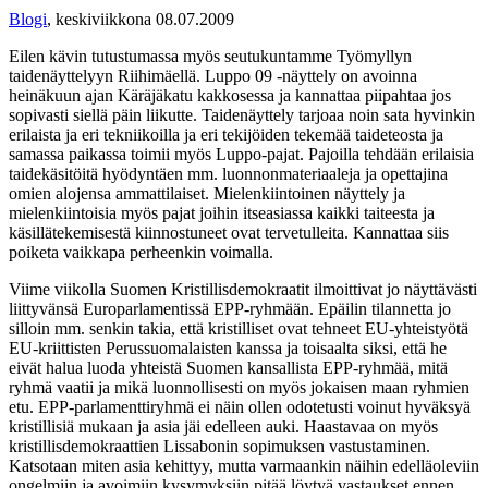
Blogi
,
keskiviikkona 08.07.2009
Eilen kävin tutustumassa myös seutukuntamme Työmyllyn
taidenäyttelyyn Riihimäellä. Luppo 09 -näyttely on avoinna
heinäkuun ajan Käräjäkatu kakkosessa ja kannattaa piipahtaa jos
sopivasti siellä päin liikutte. Taidenäyttely tarjoaa noin sata hyvinkin
erilaista ja eri tekniikoilla ja eri tekijöiden tekemää taideteosta ja
samassa paikassa toimii myös Luppo-pajat. Pajoilla tehdään erilaisia
taidekäsitöitä hyödyntäen mm. luonnonmateriaaleja ja opettajina
omien alojensa ammattilaiset. Mielenkiintoinen näyttely ja
mielenkiintoisia myös pajat joihin itseasiassa kaikki taiteesta ja
käsillätekemisestä kiinnostuneet ovat tervetulleita. Kannattaa siis
poiketa vaikkapa perheenkin voimalla.
Viime viikolla Suomen Kristillisdemokraatit ilmoittivat jo näyttävästi
liittyvänsä Europarlamentissä EPP-ryhmään. Epäilin tilannetta jo
silloin mm. senkin takia, että kristilliset ovat tehneet EU-yhteistyötä
EU-kriittisten Perussuomalaisten kanssa ja toisaalta siksi, että he
eivät halua luoda yhteistä Suomen kansallista EPP-ryhmää, mitä
ryhmä vaatii ja mikä luonnollisesti on myös jokaisen maan ryhmien
etu. EPP-parlamenttiryhmä ei näin ollen odotetusti voinut hyväksyä
kristillisiä mukaan ja asia jäi edelleen auki. Haastavaa on myös
kristillisdemokraattien Lissabonin sopimuksen vastustaminen.
Katsotaan miten asia kehittyy, mutta varmaankin näihin edelläoleviin
ongelmiin ja avoimiin kysymyksiin pitää löytyä vastaukset ennen