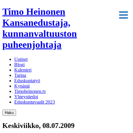
Timo Heinonen
Kansanedustaja,
kunnanvaltuuston
puheenjohtaja
Uutiset
Blogi
Kalenteri
Tarina
Eduskuntatyö
Kynästä
Timoheinonen.tv
Yhteystiedot
Eduskuntavaalit 2023
Haku
Keskiviikko, 08.07.2009