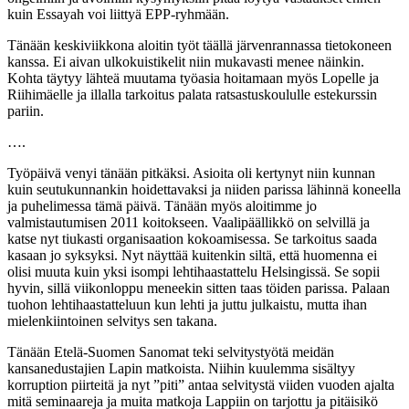
kuin Essayah voi liittyä EPP-ryhmään.
Tänään keskiviikkona aloitin työt täällä järvenrannassa tietokoneen
kanssa. Ei aivan ulkokuistikelit niin mukavasti menee näinkin.
Kohta täytyy lähteä muutama työasia hoitamaan myös Lopelle ja
Riihimäelle ja illalla tarkoitus palata ratsastuskoululle estekurssin
pariin.
….
Työpäivä venyi tänään pitkäksi. Asioita oli kertynyt niin kunnan
kuin seutukunnankin hoidettavaksi ja niiden parissa lähinnä koneella
ja puhelimessa tämä päivä. Tänään myös aloitimme jo
valmistautumisen 2011 koitokseen. Vaalipäällikkö on selvillä ja
katse nyt tiukasti organisaation kokoamisessa. Se tarkoitus saada
kasaan jo syksyksi. Nyt näyttää kuitenkin siltä, että huomenna ei
olisi muuta kuin yksi isompi lehtihaastattelu Helsingissä. Se sopii
hyvin, sillä viikonloppu meneekin sitten taas töiden parissa. Palaan
tuohon lehtihaastatteluun kun lehti ja juttu julkaistu, mutta ihan
mielenkiintoinen selvitys sen takana.
Tänään Etelä-Suomen Sanomat teki selvitystyötä meidän
kansanedustajien Lapin matkoista. Niihin kuulemma sisältyy
korruption piirteitä ja nyt ”piti” antaa selvitystä viiden vuoden ajalta
mitä seminaareja ja muita matkoja Lappiin on tarjottu ja pitäisikö