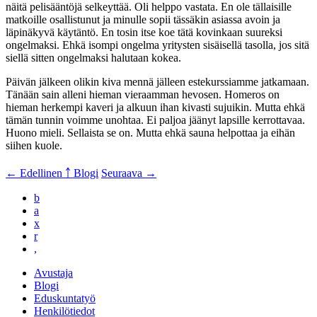
näitä pelisääntöjä selkeyttää. Oli helppo vastata. En ole tällaisille
matkoille osallistunut ja minulle sopii tässäkin asiassa avoin ja
läpinäkyvä käytäntö. En tosin itse koe tätä kovinkaan suureksi
ongelmaksi. Ehkä isompi ongelma yritysten sisäisellä tasolla, jos sitä
siellä sitten ongelmaksi halutaan kokea.
Päivän jälkeen olikin kiva mennä jälleen estekurssiamme jatkamaan.
Tänään sain alleni hieman vieraamman hevosen. Homeros on
hieman herkempi kaveri ja alkuun ihan kivasti sujuikin. Mutta ehkä
tämän tunnin voimme unohtaa. Ei paljoa jäänyt lapsille kerrottavaa.
Huono mieli. Sellaista se on. Mutta ehkä sauna helpottaa ja eihän
siihen kuole.
← Edellinen
￪ Blogi
Seuraava →
b
a
x
r
,
Avustaja
Blogi
Eduskuntatyö
Henkilötiedot