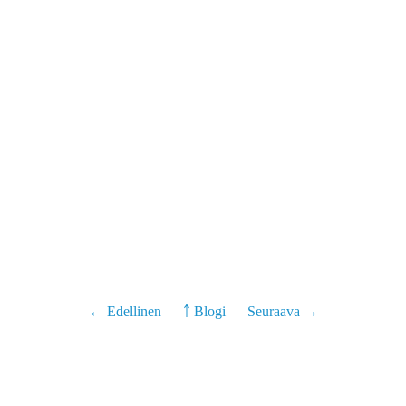
← Edellinen
￪ Blogi
Seuraava →