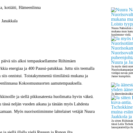
ja, kotiäiti, Hämeenlinna
 Janakkala
Nuura Naboulsin o
mukana mun kampan
kuulemme vielä.
n päivä siis alkoi tempauksellamme Riihimäen
Ja myös tästä mie
kkia energiaa ja 400 Paussi-patukkaa. Juttu siis teemalla
Nuorisokampanjan 
vieläpä nuvan puh
 siis onnistui. Toistakymmentä tiimiläistä mukana ja
Janne kumpikin.
eenlinnassa Kokoomusnuorten aamutempauksella.
Ja äänestämässäki
kkinoille
ja siellä pikkusateesta huolimatta hyvin väkeä.
 tässä neljän vuoden aikana ja tänään myös Lahdesta
akamaan. Myös nuorisotiimimme lahtelaiset vetäjät
Nuura
Ja sitten Riihimä
tässä Leila Tschok
lausujataiteilija 
 ja siellä illalla vielä
Ruusun ja Runon ilta
.