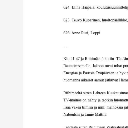
624. Elina Haapala, koulutussuunnitteli
625. Teuvo Kuparinen, huoltopäällikkö,
626. Anne Rusi, Loppi
…
Klo 21.47
ja Riihimäeltä kotiin. Tänää
Rautatieasemalla. Jakoon meni tuhat pur
E
nergiaa ja Paussia Työpäivään
ja hyvin
huomenna aikaiset aamut jatkuvat Häm
Riihimäeltä sitten
Lahteen Kuukausimar
TV-mainos on nähty ja teotkin huomattu
lisää väkeä tiimiin ja mm. mainoksia j
Naboulsin ja Janne Mattila
.
Lahdesta sitten Riihimäen Vaalikahvilalle