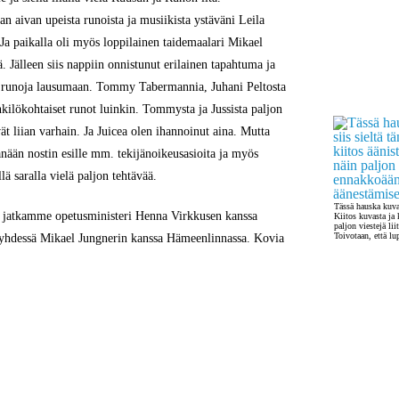
lan aivan upeista runoista ja musiikista ystäväni
Leila
 Ja paikalla oli myös loppilainen taidemaalari
Mikael
ä. Jälleen siis nappiin onnistunut erilainen tapahtuma ja
n runoja lausumaan.
Tommy Tabermannia, Juhani Peltosta
nkilökohtaiset runot luinkin. Tommysta ja Jussista paljon
vät liian varhain. Ja Juicea olen ihannoinut aina. Mutta
änään nostin esille mm. tekijänoikeusasioita ja myös
llä saralla vielä paljon tehtävää.
Tässä hauska kuva 
a jatkamme
opetusministeri Henna Virkkusen
kanssa
Kiitos kuvasta ja 
paljon viestejä l
Toivotaan, että lu
 yhdessä
Mikael Jungnerin
kanssa Hämeenlinnassa. Kovia