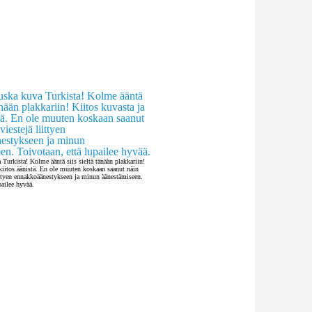
Turkista! Kolme ääntä siis sieltä tänään plakkariin!
kiitos äänistä. En ole muuten koskaan saanut näin
iittyen ennakkoäänestykseen ja minun äänestämiseen.
pailee hyvää.