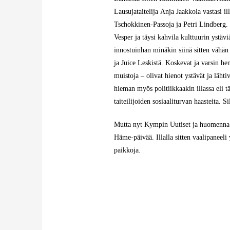
Lausujataitelija
Anja Jaakkola
vastasi il
Tschokkinen-Passoja ja Petri Lindberg
.
Vesper
ja täysi kahvila kulttuurin ystävi
innostuinhan minäkin siinä sitten vähä
ja Juice Leskistä
. Koskevat ja varsin he
muistoja – olivat hienot ystävät ja lähti
hieman myös politiikkaakin illassa eli t
taiteilijoiden sosiaaliturvan haasteita. Si
Mutta nyt Kympin Uutiset ja huomenn
Häme-päivää. Illalla sitten vaalipaneeli
paikkoja.