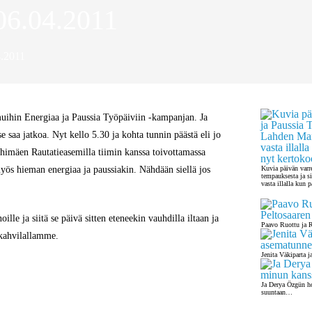
06.04.2011
.2011
ihin Energiaa ja Paussia Työpäiviin -kampanjan. Ja
e saa jatkoa. Nyt kello 5.30 ja kohta tunnin päästä eli jo
imäen Rautatieasemilla tiimin kanssa toivottamassa
yös hieman energiaa ja paussiakin. Nähdään siellä jos
Kuvia päivän varr
tempauksesta ja s
vasta illalla kun 
le ja siitä se päivä sitten eteneekin vauhdilla iltaan ja
Paavo Ruottu ja R
ikahvilallamme.
Jenita Väkiparta 
Ja Derya Özgün h
suuntaan…