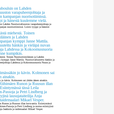
n Lahden Nuorisovaltuuston varapuheenjohtaja ja
jan nuorisotiimissä. Loisto tyyppi ja hänestä
hestä. Toinen Nuorisotiimiläinen ja Lahden
kymppi Janne Mattila. Nuorisovaltuutettu hänkin ja
eenjohtaja Lahdessa ja Kokoomusnuoria Nuura ja
n jo kävin. Kolmonen sai yhden äänen ainakin.
en Runon ja Ruusun illan kuva-antia. Esiintymässä
kinen-Passoja ja Petri Lindberg ja muina esiintyjinä
Anja Jaakkola ja taidemaalari Mikael Vesper.