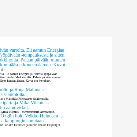
elta. Eli aamun Energiaa ja Paussia Työpäivään -
itten Lahden Markkinoilta. Palaan päivään muuten
pääsen koneen ääreen. Kuvat nyt kertokoot.
aija Malmiala Peltosaaren sisääntulolla.
ja Mika Vilenius – asematunnelin aamuvirkut.
oiti Veikko Heinosen ja minun kanssa kaupungin