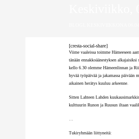
Keskiviikko, 
BLOGI
,
KESKIVIIKKONA 06.04
[cresta-social-share]
Viime vaaleissa toimme Hämeeseen aamu
tänään ennakkoäänestyksen alkajaisiksi s
kello 6.30 olemme Hämeenlinnan ja Riih
hyvää työpäivää ja jakamassa päivään m
aikainen herätys kuuluu arkeenne.
Sitten Lahteen Lahden kuukausimarkkinoil
kulttuurin Runon ja Ruusun iltaan vaal
…
Tukiryhmään liittyneitä: