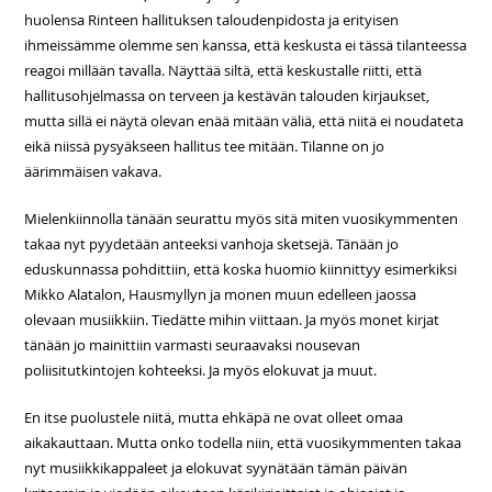
huolensa Rinteen hallituksen taloudenpidosta ja erityisen
ihmeissämme olemme sen kanssa, että keskusta ei tässä tilanteessa
reagoi millään tavalla. Näyttää siltä, että keskustalle riitti, että
hallitusohjelmassa on terveen ja kestävän talouden kirjaukset,
mutta sillä ei näytä olevan enää mitään väliä, että niitä ei noudateta
eikä niissä pysyäkseen hallitus tee mitään. Tilanne on jo
äärimmäisen vakava.
Mielenkiinnolla tänään seurattu myös sitä miten vuosikymmenten
takaa nyt pyydetään anteeksi vanhoja sketsejä. Tänään jo
eduskunnassa pohdittiin, että koska huomio kiinnittyy esimerkiksi
Mikko Alatalon, Hausmyllyn ja monen muun edelleen jaossa
olevaan musiikkiin. Tiedätte mihin viittaan. Ja myös monet kirjat
tänään jo mainittiin varmasti seuraavaksi nousevan
poliisitutkintojen kohteeksi. Ja myös elokuvat ja muut.
En itse puolustele niitä, mutta ehkäpä ne ovat olleet omaa
aikakauttaan. Mutta onko todella niin, että vuosikymmenten takaa
nyt musiikkikappaleet ja elokuvat syynätään tämän päivän