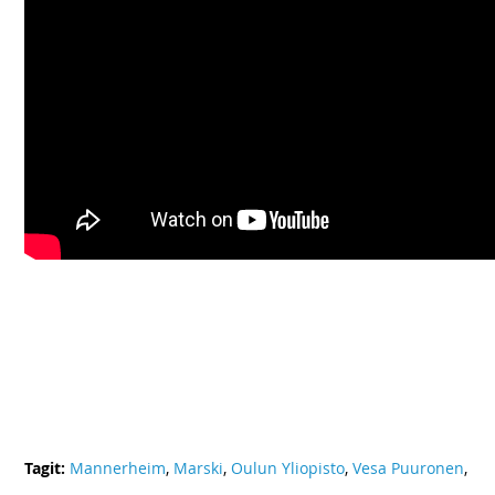
Tagit:
Mannerheim
,
Marski
,
Oulun Yliopisto
,
Vesa Puuronen
,