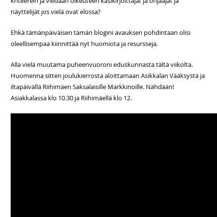
kriteerein ja viedään oikeuteen käsikirjoittajat ja ohjaajat ja
näyttelijät jos vielä ovat elossa?
Ehkä tämänpäiväisen tämän blogini avauksen pohdintaan olisi
oleellisempaa kiinnittää nyt huomiota ja resursseja.
Alla vielä muutama puheenvuoroni eduskunnasta tältä viikolta.
Huomenna sitten joulukierrosta aloittamaan Asikkalan Vääksystä ja
iltapäivällä Riihimäen Saksalaisille Markkinoille. Nähdään!
Asiakkalassa klo 10.30 ja Riihimäellä klo 12.