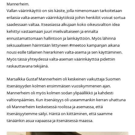
Mannerheim.
Vallan väärinkäyttö
on siis käsite, jolla nimenomaan tarkoitetaan
erilaisia valta-aseman väärinkäytöksiä joihin henkilöt voivat sortua
saadessaan valtaa. Itseasiassa alkujaan koko oikeusvaltion idea
kehittyi vastaamaan juuri mielivaltaiseen ja ennalta
ennustamattomaan hallintoon ja lainkäyttöön. Myös lähinnä
seksuaaliseen häirintään liittyneen #meetoo kampanjan aikana
nousi esille tällainen hierarkinen valta-asema ja sen käyttäminen.
Myös tässä yhteydessä valta-aseman väärinkäyttöä pidettiin
raskauttavana tekijänä.
Marsalkka Gustaf Mannerheim oli keskeinen vaikuttaja Suomen
itsenäisyyden kolmen ensimmäisen vuosikymmenen ajan.
Mannerheim oli myös kolmen sodan ylipäällikkö ja kahdesti
valtionpäämies. Kun itsenäisyys oli useammankin kerran uhattuna
oli Mannerheim keskeisessä roolissa ja asemassa, että
itsenäisyytemme säilyi. Häntä on kiittäminen, että saamme
tänäänkin asua vapaassa ja itsenäisessä maassa.