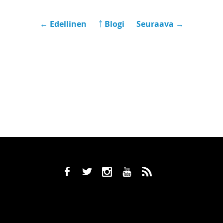
← Edellinen
￪ Blogi
Seuraava →
b
a
x
r
,