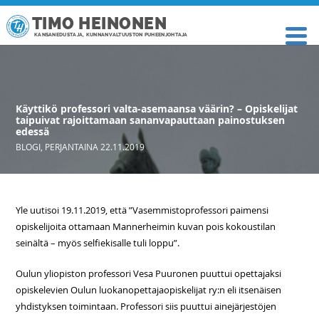
TIMO HEINONEN
KANSANEDUSTAJA, KUNNANVALTUUSTON PUHEENJOHTAJA
Käyttikö professori valta-asemaansa väärin? – Opiskelijat
taipuivat rajoittamaan sananvapauttaan painostuksen
edessä
BLOGI
,
PERJANTAINA 22.11.2019
Yle uutisoi 19.11.2019, että ”Vasemmistoprofessori paimensi
opiskelijoita ottamaan Mannerheimin kuvan pois kokoustilan
seinältä – myös selfiekisalle tuli loppu”.
Oulun yliopiston professori Vesa Puuronen puuttui opettajaksi
opiskelevien Oulun luokanopettajaopiskelijat ry:n eli itsenäisen
yhdistyksen toimintaan. Professori siis puuttui ainejärjestöjen