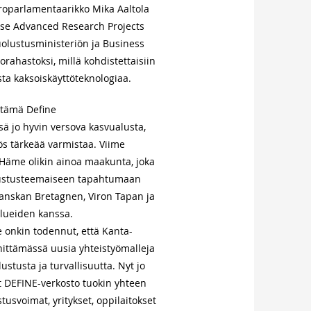
roparlamentaarikko Mika Aaltola
ense Advanced Research Projects
olustusministeriön ja Business
orahastoksi, millä kohdistettaisiin
ta kaksoiskäyttöteknologiaa.
tämä Define
ä jo hyvin versova kasvualusta,
s tärkeää varmistaa. Viime
äme olikin ainoa maakunta, joka
olustusteemaiseen tapahtumaan
anskan Bretagnen, Viron Tapan ja
lueiden kanssa.
 onkin todennut, että Kanta-
ittämässä uusia yhteistyömalleja
stusta ja turvallisuutta. Nyt jo
t DEFINE-verkosto tuokin yhteen
stusvoimat, yritykset, oppilaitokset