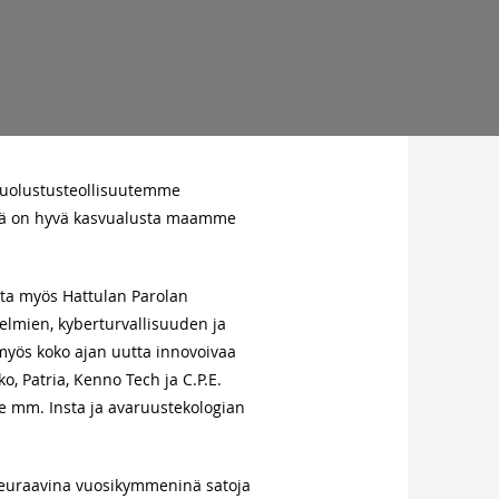
 puolustusteollisuutemme
Siinä on hyvä kasvualusta maamme
ta myös Hattulan Parolan
elmien, kyberturvallisuuden ja
myös koko ajan uutta innovoivaa
, Patria, Kenno Tech ja C.P.E.
e mm. Insta ja avaruustekologian
euraavina vuosikymmeninä satoja