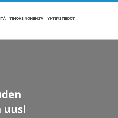
STÄ
TIMOHEINONEN.TV
YHTEYSTIEDOT
uden
 uusi