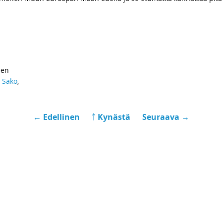
sen
,
Sako
,
← Edellinen
￪ Kynästä
Seuraava →