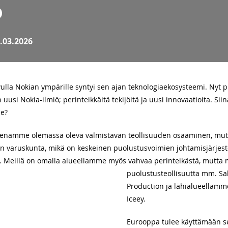
ö
03.2026
lla Nokian ympärille syntyi sen ajan teknologiaekosysteemi. Nyt
 uusi Nokia-ilmiö; perinteikkäitä tekijöitä ja uusi innovaatioita. 
me?
enamme olemassa oleva valmistavan teollisuuden osaaminen, mut
en varuskunta, mikä on keskeinen puolustusvoimien johtamisjärjest
ä. Meillä on omalla alueellamme myös vahvaa perinteikästä, mutta 
puolustusteollisuutta mm. Sako
Production ja lähialueellamm
Iceey.
Eurooppa tulee käyttämään s