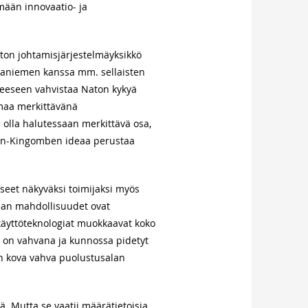
ämään innovaatio- ja
aton johtamisjärjestelmäyksikkö
vaniemen kanssa mm. sellaisten
meeseen vahvistaa Naton kykyä
emaa merkittävänä
olla halutessaan merkittävä osa,
ann-Kingomben ideaa perustaa
eet näkyväksi toimijaksi myös
gian mahdollisuudet ovat
ikäyttöteknologiat muokkaavat koko
on vahvana ja kunnossa pidetyt
n kova vahva puolustusalan
Mutta se vaatii määrätietoisia