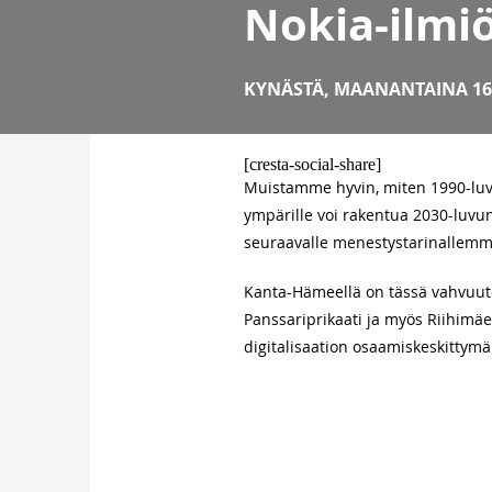
Nokia-ilmi
KYNÄSTÄ
,
MAANANTAINA 16.
[cresta-social-share]
Muistamme hyvin, miten 1990-luvu
ympärille voi rakentua 2030-luvun
seuraavalle menestystarinallem
Kanta-Hämeellä on tässä vahvuut
Panssariprikaati ja myös Riihimä
digitalisaation osaamiskeskittym