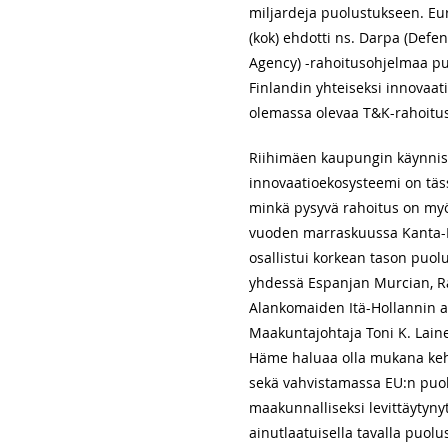
miljardeja puolustukseen. Eu
(kok) ehdotti ns. Darpa (Def
Agency) -rahoitusohjelmaa pu
Finlandin yhteiseksi innovaati
olemassa olevaa T&K-rahoitus
Riihimäen kaupungin käynnis
innovaatioekosysteemi on täss
minkä pysyvä rahoitus on myö
vuoden marraskuussa Kanta-H
osallistui korkean tason pu
yhdessä Espanjan Murcian, R
Alankomaiden Itä-Hollannin a
Maakuntajohtaja Toni K. Laine
Häme haluaa olla mukana keh
sekä vahvistamassa EU:n puolu
maakunnalliseksi levittäytyny
ainutlaatuisella tavalla puolu