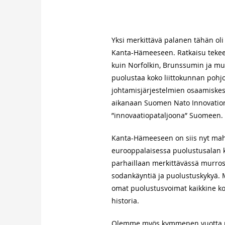
Yksi merkittävä palanen tähän oli
Kanta-Hämeeseen. Ratkaisu tekee
kuin Norfolkin, Brunssumin ja mu
puolustaa koko liittokunnan pohj
johtamisjärjestelmien osaamiskes
aikanaan Suomen Nato Innovation
”innovaatiopataljoona” Suomeen.
Kanta-Hämeeseen on siis nyt mah
eurooppalaisessa puolustusalan k
parhaillaan merkittävässä murrosv
sodankäyntiä ja puolustuskykyä.
omat puolustusvoimat kaikkine k
historia.
Olemme myös kymmenen vuotta mon