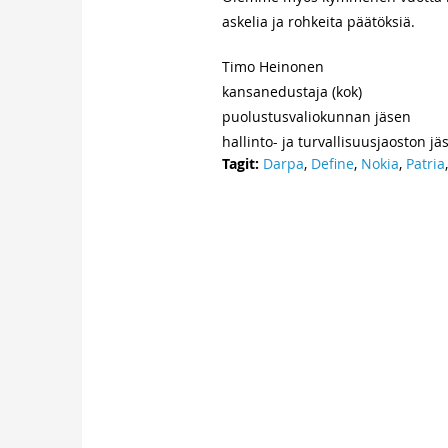
askelia ja rohkeita päätöksiä.
Timo Heinonen
kansanedustaja (kok)
puolustusvaliokunnan jäsen
hallinto- ja turvallisuusjaoston jä
Tagit:
Darpa
,
Define
,
Nokia
,
Patria