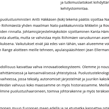
ja tutkimuslaitokset kiihdytt
kehitystoimintaa.
 puolustusministeri Antti Häkkäsen (kok) tekemä päätös sijoittaa N
 Riihimäestä yhden maailman Nato-paikkakunnista Mikkelin ja Ro
iden rinnalla. Johtamisjärjestelmäyksikön sijoittaminen Kanta-Hä
oista aluetta, mutta se vahvistaa myös Riihimäen varuskunnan as
kuksena. Vaikutukset eivät jää edes vain tähän, vaan alueemme voi 
 Range aloitteen meille tehneen, apulaispääsihteeri Jean Ellerm
dollisuus kasvattaa vahva innovaatioekosysteemi. Olemme jo nouss
ehittämisessä ja kansainvälisessä yhteistyössä. Puolustusteknolo
aiheessa, jossa tekoäly, autonomiset järjestelmät ja juurikin kaks
 Meidän vahvuus koko maassamme on myös historiassamme. Meillä 
olmine puolustushaaroineen, toimiva johtorakenne ja myös teräkse
en muun Euroopan maan edellä ja se etumatka kannattaa pitää. 